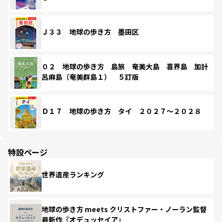
Ｊ３３ 地球の歩き方 墨田区
０２ 地球の歩き方 島旅 奄美大島 喜界島 加計
呂麻島（奄美群島１） ５訂版
Ｄ１７ 地球の歩き方 タイ ２０２７～２０２８
特設ページ
世界遺産ランキング
地球の歩き方 meets クリストファー・ノーラン監督
最新作『オデュッセイア』