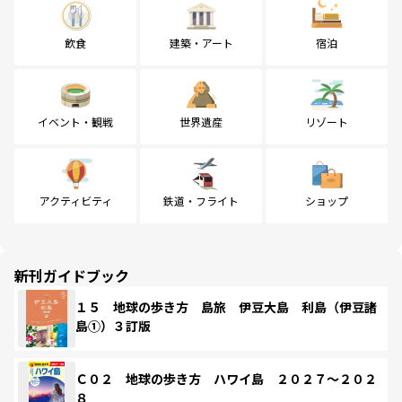
飲食
建築・アート
宿泊
イベント・観戦
世界遺産
リゾート
アクティビティ
鉄道・フライト
ショップ
新刊ガイドブック
１５ 地球の歩き方 島旅 伊豆大島 利島（伊豆諸
島①）３訂版
Ｃ０２ 地球の歩き方 ハワイ島 ２０２７～２０２
８