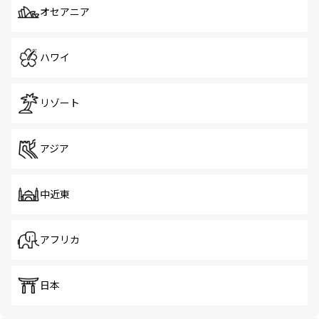
オセアニア
ハワイ
リゾート
アジア
中近東
アフリカ
日本