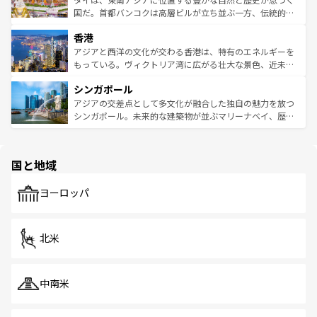
覧
を参照してほしい。
醸し出している。また、バラエティの豊かさとおいしさで
国だ。首都バンコクは高層ビルが立ち並ぶ一方、伝統的な
世界中の食通を魅了してやまないベトナム料理も魅力のひ
寺院や市場がいたるところに点在し、古きよき文化と現代
香港
とつ。フォーやバインミー、ベトナムコーヒーなどは、ぜ
の活気が交差している。北部ではチェンマイなどの山岳地
ひ現地で味わいたい。どの地域を訪れてもあたたかい人々
帯で自然と触れ合い、南部ではプーケットやクラビの美し
アジアと西洋の文化が交わる香港は、特有のエネルギーを
が旅行者を迎えてくれるので、きっと忘れられない旅にな
いビーチでリゾート気分を楽しむことができる。タイ料理
もっている。ヴィクトリア湾に広がる壮大な景色、近未来
るはずだ。 なお、新着のベトナム情報は
コンテンツ一覧
を
は世界的に有名で、屋台から高級レストランまで味覚を刺
的なアートスポット、そして歴史と現代が融合した町並
参照してほしい。
シンガポール
激する。気候は一年中温暖で、どの季節にも異なる楽しみ
み、どこを訪れても感動するはず。観光スポットが密集し
が待っている。親しみやすいタイの人々、仏教を中心とし
ており、効率よく見どころを回れるのも魅力。息をのむよ
アジアの交差点として多文化が融合した独自の魅力を放つ
た文化、そして多様な観光資源が、訪れる旅人を魅了し続
うな絶景から文化的な体験まで、香港を存分に楽しみ尽く
シンガポール。未来的な建築物が並ぶマリーナベイ、歴史
ける。 なお、新着のタイ情報は
コンテンツ一覧
を参照して
そう。 なお、新着の香港情報は
コンテンツ一覧
を参照して
と伝統を感じられるエスニックタウン、多数の緑豊かな公
ほしい。
ほしい。
園や自然保護区など、自然が調和した近代的な景観と文化
の多様性あふれるカラフルな町は、どこを歩いても新しい
国と地域
発見がある。さらに、治安のよさや充実した公共交通機関
も、旅行者にとっては魅力的なポイント。グルメも豊富
で、ホーカーズは地元の風情を楽しめる外せないスポット
ヨーロッパ
だ。訪れる人を飽きさせないシンガポールで、多様な魅力
を体感しよう。 なお、新着のシンガポール情報は
コンテン
ツ一覧
を参照してほしい。
北米
中南米