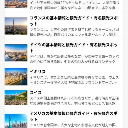
ピザやパスタなど、絶品のイタリア料理を堪能することも
イベリア半島のほぼ80％を占めるスペインは、太陽が降り
できる。朝目覚めてから夜眠るまで、すべての瞬間を楽し
注ぐ地中海沿岸から雄大なピレネー山脈まで、多彩な自然
ませてくれるイタリアで、忘れられない旅をしてみよう！
と文化が詰まったヨーロッパ屈指の旅行先だ。多様な地域
なお、新着のイタリア情報は
コンテンツ一覧
を参照してほ
フランスの基本情報と観光ガイド・有名観光スポ
文化が根付くこの国では、情熱的なフラメンコ、熱気あふ
しい。
れる闘牛、そして美味しいタパスが生活の一部となってい
ット
る。首都マドリードの洗練された雰囲気や、バルセロナの
フランスは、世界中の旅行者を魅了し続けるヨーロッパ屈
アートに溢れた街角から、地方では古代ローマ遺跡や中世
指の観光地だ。首都パリのエッフェル塔やルーブル美術館
の城塞都市、穏やかなビーチリゾートまで多彩な表情を見
といった象徴的なスポットから、田舎町の古風な美しさま
せる。地方によって風土や気候が異なるスペインはその個
ドイツの基本情報と観光ガイド・有名観光スポッ
で、幅広い魅力が詰まっている。華麗な宮殿、歴史的な大
性で訪れる人を魅了する。 なお、新着のスペイン情報は
コ
聖堂、美しいビーチ、そして豊かな自然が、訪れる者を心
ト
ンテンツ一覧
を参照してほしい。
から魅了する。また、フランスは美食の国としても知ら
ドイツは、豊かな歴史と多彩な文化が交差するヨーロッパ
れ、フランス料理はユネスコ無形文化遺産にも登録されて
の中心に位置する国。中世の街並みが残るロマンチック街
いる。シャンパンの発祥地であるランス、プロヴァンスの
道から、未来を先取りするようなモダンな都市まで多様な
香り高いラベンダー畑など、多彩な楽しみ方が可能だ。さ
イギリス
顔を持つこの国は、どこを歩いても飽きることがない。ベ
らに、パリ以外の地域にも魅力が溢れており、どの街角に
ルリンの文化的活気、バイエルン州のアルプスの絶景、そ
イギリスは、古きよき伝統と最先端が共存する国。ウェス
も豊かな歴史と文化が息づいている。パリ以外の個性あふ
してライン川沿いのワイン畑といった風景は必見。ビール
トミンスター寺院や大英博物館のようなランドマーク、歴
れる地方に足を運ぶとそれぞれで全く異なる文化を体験で
とソーセージを味わいながら地元の人と過ごす楽しい時間
史ある大学都市、美しい丘陵地帯や牧歌的な風景など、エ
きるだろう。 なお、新着のフランス情報は
コンテンツ一覧
スイス
は、お酒好きな人にはぜひ体験してほしい。 なお、新着の
リアごとに異なる魅力がある。また、優雅なアフタヌーン
を参照してほしい。
ドイツ情報は
コンテンツ一覧
を参照してほしい。
ティー、ビール好きにはたまらない英国パブ、サッカー観
スイスの国土面積は九州ほどの広さだが、運行時刻が正確
戦など、本場だからこそできる体験も豊富。イギリスを旅
な交通網が整備されており、初心者でも安心して個人旅行
して楽しみつくそう。 なお、新着のイギリス情報は
コンテ
を楽しめる。日本同様に時刻表どおりの旅が可能だ。中世
アメリカの基本情報と観光ガイド・有名観光スポ
ンツ一覧
を参照してほしい。
の建物がそのまま残る町や、スイスならではのユニークな
博物館もあり、アルプス観光だけでなく町歩きも満喫する
ット
ことができる。国民の所得が高いため物価も高いが、旅行
アメリカ合衆国は、広大な土地と多様な文化が魅力の国。