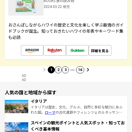
BOOKS 旅の読み物
2024.03.22 発売
おさんぽしながらハワイの歴史と文化を楽しく学ぶ最強のガイ
ドブックが誕生。知っておきたいハワイの年表やキーワード集
も必読
詳細を見る
…
1
2
3
16
AD
AD
人気の国と地域から探す
イタリア
イタリアは歴史、文化、グルメ、自然と多彩な魅力にあふ
れた国。
ローマ
の古代遺跡やフィレンツェのルネッサンス
美術、ヴェネツィアの運河など、歴史あるスポットはもち
スペインの観光ポイントと人気スポット・知ってお
ろん、トスカーナの美しい田園風景やアマルフィ海岸の絶
景など、自然景観も見逃せない。観光の合間には、本場の
くべき基本情報