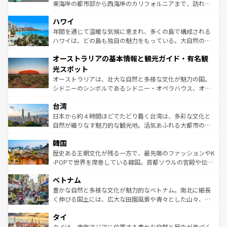
者向けの交通パス提供のサービスもあり、うまく活用すれ
東海岸の都市部から西海岸のカリフォルニアまで、訪れる
ば市内交通費無料で観光を楽しむこともできる。 なお、新
場所ごとに異なる風景と体験が待っている。ニューヨーク
着のスイス情報は
コンテンツ一覧
を参照してほしい。
ハワイ
のような巨大都市は、観光、ショッピング、エンターテイ
ンメントが詰まった刺激的なスポットだ。一方、アメリカ
年間を通じて温暖な気候に恵まれ、多くの島で構成される
西部には大自然が広がり、グランドキャニオンやイエロー
ハワイは、どの島も独自の魅力をもっている。大自然の神
ストーン国立公園といった絶景が堪能できる。さらに、南
秘を感じたいなら、火山が生み出した壮大な景観を誇るハ
オーストラリアの基本情報と観光ガイド・有名観
部のニューオーリンズでは、音楽と美食が融合した独特の
ワイ島は見逃せない。また、定番の観光地といえばオアフ
文化が魅力。旅行者はアメリカの各地域で異なる魅力を楽
島だが、静かな自然を求めるならマウイ島やカウアイ島が
光スポット
しみながら、その多様性と豊かな歴史を感じることができ
おすすめ。エメラルドグリーンに輝く海をはじめ、豊かな
オーストラリアは、壮大な自然と多様な文化が魅力の国。
るだろう。車でのロードトリップや列車の旅も、アメリカ
文化や歴史が息づいている。「アロハスピリット」と呼ば
シドニーのシンボルであるシドニー・オペラハウス、オー
ならではの贅沢な旅のスタイルだ。 なお、新着のアメリカ
れるおもてなしの心で訪れる人々を迎えてくれるハワイの
ストラリア東海岸北部に広がる大サンゴ礁地帯グレートバ
情報は
コンテンツ一覧
を参照してほしい。
人々、おいしいローカルフードやハワイアンミュージッ
台湾
リアリーフや大陸中央部にそびえるウルル（エアーズロッ
ク、伝統的なフラダンスなど、すべてがハワイの魅力を彩
ク）、タスマニアの美しい原生林やケアンズの熱帯雨林な
日本から約４時間ほどでたどり着く台湾は、多彩な文化と
っている。訪れるたびに新しい発見と感動が待っているハ
ど、見どころがたくさん。また、カフェやワイン、オージ
自然が織りなす魅力的な観光地。活気あふれる大都市の台
ワイを、存分に味わってほしい。 なお、新着のハワイ情報
ービーフなどの食文化も豊かで、美味しいものであふれて
北やノスタルジックな町並みが人気な九份（ジォウフェ
は
コンテンツ一覧
を参照してほしい。
韓国
いる。アクティビティも充実しており、サーフィンやダイ
ン）、静ひつな山岳地帯である台湾東部など、都市の喧騒
ビング、ハイキングなど、アウトドア好きにはたまらな
と山間の静けさが共存しており、訪れる人に新しい発見と
歴史ある王朝文化が残る一方で、最先端のファッションやK
い。オーストラリアの多彩な魅力を存分に味わいつくそ
驚きをもたらしてくれる。また、奥深い台湾の食文化も魅
-POPで世界を席巻している韓国。首都ソウルの宮殿や伝統
う。 なお、新着のオーストラリア情報は
コンテンツ一覧
を
力で、夜市などの屋台グルメから高級料理、ヘルシーで美
家屋が並ぶエリアでは韓国の歴史と文化に浸ることがで
参照してほしい。
ベトナム
容にもいいと評判のスイーツなど、バラエティ豊かな料理
き、地方に足を延ばせば四季折々の自然美を楽しむことが
が味わえる。 なお、新着の台湾情報は
コンテンツ一覧
を参
できる。そして、キムチや焼肉、絶品のストリートフード
豊かな自然と多様な文化が魅力的なベトナム。南北に細長
照してほしい。
まで、さまざまな韓国料理が待っている。夜には、韓国な
く伸びる国土には、広大な田園風景や青々とした山々、世
らではのナイトライフも堪能できる。あたたかいホスピタ
界遺産に登録された壮大な自然景観が点在し、都市部では
タイ
リティに包まれながら、韓国の多彩な魅力を心ゆくまで味
急速な発展と共に伝統が息づく。ハノイの古い町並みやホ
わってみてほしい。 なお、新着の韓国情報は
コンテンツ一
ーチミン市のフランス統治時代の建物も、独特の雰囲気を
タイは、東南アジアに位置する豊かな自然と歴史が息づく