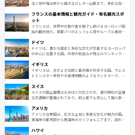
ピザやパスタなど、絶品のイタリア料理を堪能することも
注ぐ地中海沿岸から雄大なピレネー山脈まで、多彩な自然
できる。朝目覚めてから夜眠るまで、すべての瞬間を楽し
と文化が詰まったヨーロッパ屈指の旅行先だ。多様な地域
フランスの基本情報と観光ガイド・有名観光スポ
ませてくれるイタリアで、忘れられない旅をしてみよう！
文化が根付くこの国では、情熱的なフラメンコ、熱気あふ
なお、新着のイタリア情報は
コンテンツ一覧
を参照してほ
れる闘牛、そして美味しいタパスが生活の一部となってい
ット
しい。
る。首都マドリードの洗練された雰囲気や、バルセロナの
フランスは、世界中の旅行者を魅了し続けるヨーロッパ屈
アートに溢れた街角から、地方では古代ローマ遺跡や中世
指の観光地だ。首都パリのエッフェル塔やルーブル美術館
の城塞都市、穏やかなビーチリゾートまで多彩な表情を見
といった象徴的なスポットから、田舎町の古風な美しさま
せる。地方によって風土や気候が異なるスペインはその個
ドイツ
で、幅広い魅力が詰まっている。華麗な宮殿、歴史的な大
性で訪れる人を魅了する。 なお、新着のスペイン情報は
コ
聖堂、美しいビーチ、そして豊かな自然が、訪れる者を心
ドイツは、豊かな歴史と多彩な文化が交差するヨーロッパ
ンテンツ一覧
を参照してほしい。
から魅了する。また、フランスは美食の国としても知ら
の中心に位置する国。中世の街並みが残るロマンチック街
れ、フランス料理はユネスコ無形文化遺産にも登録されて
道から、未来を先取りするようなモダンな都市まで多様な
イギリス
いる。シャンパンの発祥地であるランス、プロヴァンスの
顔を持つこの国は、どこを歩いても飽きることがない。ベ
香り高いラベンダー畑など、多彩な楽しみ方が可能だ。さ
ルリンの文化的活気、バイエルン州のアルプスの絶景、そ
イギリスは、古きよき伝統と最先端が共存する国。ウェス
らに、パリ以外の地域にも魅力が溢れており、どの街角に
してライン川沿いのワイン畑といった風景は必見。ビール
トミンスター寺院や大英博物館のようなランドマーク、歴
も豊かな歴史と文化が息づいている。パリ以外の個性あふ
とソーセージを味わいながら地元の人と過ごす楽しい時間
史ある大学都市、美しい丘陵地帯や牧歌的な風景など、エ
れる地方に足を運ぶとそれぞれで全く異なる文化を体験で
スイス
は、お酒好きな人にはぜひ体験してほしい。 なお、新着の
リアごとに異なる魅力がある。また、優雅なアフタヌーン
きるだろう。 なお、新着のフランス情報は
コンテンツ一覧
ドイツ情報は
コンテンツ一覧
を参照してほしい。
ティー、ビール好きにはたまらない英国パブ、サッカー観
スイスの国土面積は九州ほどの広さだが、運行時刻が正確
を参照してほしい。
戦など、本場だからこそできる体験も豊富。イギリスを旅
な交通網が整備されており、初心者でも安心して個人旅行
して楽しみつくそう。 なお、新着のイギリス情報は
コンテ
を楽しめる。日本同様に時刻表どおりの旅が可能だ。中世
アメリカ
ンツ一覧
を参照してほしい。
の建物がそのまま残る町や、スイスならではのユニークな
博物館もあり、アルプス観光だけでなく町歩きも満喫する
アメリカ合衆国は、広大な土地と多様な文化が魅力の国。
ことができる。国民の所得が高いため物価も高いが、旅行
東海岸の都市部から西海岸のカリフォルニアまで、訪れる
者向けの交通パス提供のサービスもあり、うまく活用すれ
場所ごとに異なる風景と体験が待っている。ニューヨーク
ハワイ
ば市内交通費無料で観光を楽しむこともできる。 なお、新
のような巨大都市は、観光、ショッピング、エンターテイ