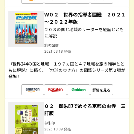
Ｗ０２ 世界の指導者図鑑 ２０２１
～２０２２年版
２０８の国と地域のリーダーを経歴ととも
に解説
旅の図鑑
2021.03.18 発売
『世界244の国と地域 １９７ヵ国と４７地域を旅の雑学とと
もに解説』に続く、「地球の歩き方」の図鑑シリーズ第２弾が
登場！
詳細を見る
０２ 御朱印でめぐる京都のお寺 三
訂版
御朱印
2025.10.09 発売