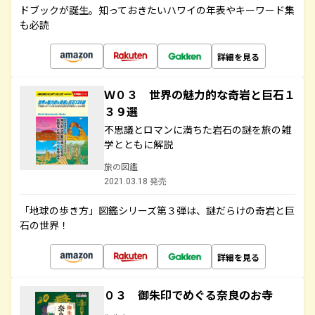
ドブックが誕生。知っておきたいハワイの年表やキーワード集
も必読
詳細を見る
Ｗ０３ 世界の魅力的な奇岩と巨石１
３９選
不思議とロマンに満ちた岩石の謎を旅の雑
学とともに解説
旅の図鑑
2021.03.18 発売
「地球の歩き方」図鑑シリーズ第３弾は、謎だらけの奇岩と巨
石の世界！
詳細を見る
０３ 御朱印でめぐる奈良のお寺