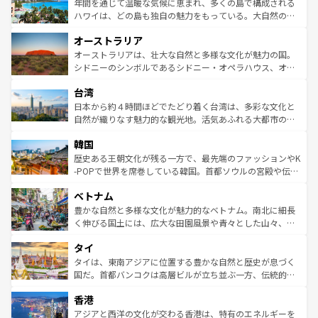
着のスイス情報は
コンテンツ一覧
を参照してほしい。
ンメントが詰まった刺激的なスポットだ。一方、アメリカ
年間を通じて温暖な気候に恵まれ、多くの島で構成される
西部には大自然が広がり、グランドキャニオンやイエロー
ハワイは、どの島も独自の魅力をもっている。大自然の神
ストーン国立公園といった絶景が堪能できる。さらに、南
秘を感じたいなら、火山が生み出した壮大な景観を誇るハ
オーストラリア
部のニューオーリンズでは、音楽と美食が融合した独特の
ワイ島は見逃せない。また、定番の観光地といえばオアフ
文化が魅力。旅行者はアメリカの各地域で異なる魅力を楽
島だが、静かな自然を求めるならマウイ島やカウアイ島が
オーストラリアは、壮大な自然と多様な文化が魅力の国。
しみながら、その多様性と豊かな歴史を感じることができ
おすすめ。エメラルドグリーンに輝く海をはじめ、豊かな
シドニーのシンボルであるシドニー・オペラハウス、オー
るだろう。車でのロードトリップや列車の旅も、アメリカ
文化や歴史が息づいている。「アロハスピリット」と呼ば
ストラリア東海岸北部に広がる大サンゴ礁地帯グレートバ
ならではの贅沢な旅のスタイルだ。 なお、新着のアメリカ
台湾
れるおもてなしの心で訪れる人々を迎えてくれるハワイの
リアリーフや大陸中央部にそびえるウルル（エアーズロッ
情報は
コンテンツ一覧
を参照してほしい。
人々、おいしいローカルフードやハワイアンミュージッ
ク）、タスマニアの美しい原生林やケアンズの熱帯雨林な
日本から約４時間ほどでたどり着く台湾は、多彩な文化と
ク、伝統的なフラダンスなど、すべてがハワイの魅力を彩
ど、見どころがたくさん。また、カフェやワイン、オージ
自然が織りなす魅力的な観光地。活気あふれる大都市の台
っている。訪れるたびに新しい発見と感動が待っているハ
ービーフなどの食文化も豊かで、美味しいものであふれて
北やノスタルジックな町並みが人気な九份（ジォウフェ
ワイを、存分に味わってほしい。 なお、新着のハワイ情報
韓国
いる。アクティビティも充実しており、サーフィンやダイ
ン）、静ひつな山岳地帯である台湾東部など、都市の喧騒
は
コンテンツ一覧
を参照してほしい。
ビング、ハイキングなど、アウトドア好きにはたまらな
と山間の静けさが共存しており、訪れる人に新しい発見と
歴史ある王朝文化が残る一方で、最先端のファッションやK
い。オーストラリアの多彩な魅力を存分に味わいつくそ
驚きをもたらしてくれる。また、奥深い台湾の食文化も魅
-POPで世界を席巻している韓国。首都ソウルの宮殿や伝統
う。 なお、新着のオーストラリア情報は
コンテンツ一覧
を
力で、夜市などの屋台グルメから高級料理、ヘルシーで美
家屋が並ぶエリアでは韓国の歴史と文化に浸ることがで
参照してほしい。
ベトナム
容にもいいと評判のスイーツなど、バラエティ豊かな料理
き、地方に足を延ばせば四季折々の自然美を楽しむことが
が味わえる。 なお、新着の台湾情報は
コンテンツ一覧
を参
できる。そして、キムチや焼肉、絶品のストリートフード
豊かな自然と多様な文化が魅力的なベトナム。南北に細長
照してほしい。
まで、さまざまな韓国料理が待っている。夜には、韓国な
く伸びる国土には、広大な田園風景や青々とした山々、世
らではのナイトライフも堪能できる。あたたかいホスピタ
界遺産に登録された壮大な自然景観が点在し、都市部では
タイ
リティに包まれながら、韓国の多彩な魅力を心ゆくまで味
急速な発展と共に伝統が息づく。ハノイの古い町並みやホ
わってみてほしい。 なお、新着の韓国情報は
コンテンツ一
ーチミン市のフランス統治時代の建物も、独特の雰囲気を
タイは、東南アジアに位置する豊かな自然と歴史が息づく
覧
を参照してほしい。
醸し出している。また、バラエティの豊かさとおいしさで
国だ。首都バンコクは高層ビルが立ち並ぶ一方、伝統的な
世界中の食通を魅了してやまないベトナム料理も魅力のひ
寺院や市場がいたるところに点在し、古きよき文化と現代
香港
とつ。フォーやバインミー、ベトナムコーヒーなどは、ぜ
の活気が交差している。北部ではチェンマイなどの山岳地
ひ現地で味わいたい。どの地域を訪れてもあたたかい人々
帯で自然と触れ合い、南部ではプーケットやクラビの美し
アジアと西洋の文化が交わる香港は、特有のエネルギーを