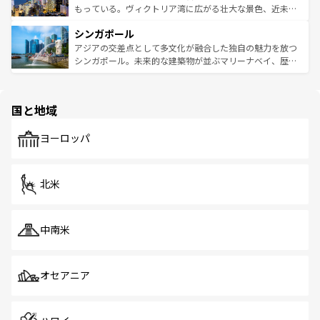
が旅行者を迎えてくれるので、きっと忘れられない旅にな
いビーチでリゾート気分を楽しむことができる。タイ料理
もっている。ヴィクトリア湾に広がる壮大な景色、近未来
るはずだ。 なお、新着のベトナム情報は
コンテンツ一覧
を
は世界的に有名で、屋台から高級レストランまで味覚を刺
的なアートスポット、そして歴史と現代が融合した町並
参照してほしい。
シンガポール
激する。気候は一年中温暖で、どの季節にも異なる楽しみ
み、どこを訪れても感動するはず。観光スポットが密集し
が待っている。親しみやすいタイの人々、仏教を中心とし
ており、効率よく見どころを回れるのも魅力。息をのむよ
アジアの交差点として多文化が融合した独自の魅力を放つ
た文化、そして多様な観光資源が、訪れる旅人を魅了し続
うな絶景から文化的な体験まで、香港を存分に楽しみ尽く
シンガポール。未来的な建築物が並ぶマリーナベイ、歴史
ける。 なお、新着のタイ情報は
コンテンツ一覧
を参照して
そう。 なお、新着の香港情報は
コンテンツ一覧
を参照して
と伝統を感じられるエスニックタウン、多数の緑豊かな公
ほしい。
ほしい。
園や自然保護区など、自然が調和した近代的な景観と文化
の多様性あふれるカラフルな町は、どこを歩いても新しい
国と地域
発見がある。さらに、治安のよさや充実した公共交通機関
も、旅行者にとっては魅力的なポイント。グルメも豊富
で、ホーカーズは地元の風情を楽しめる外せないスポット
ヨーロッパ
だ。訪れる人を飽きさせないシンガポールで、多様な魅力
を体感しよう。 なお、新着のシンガポール情報は
コンテン
ツ一覧
を参照してほしい。
北米
中南米
オセアニア