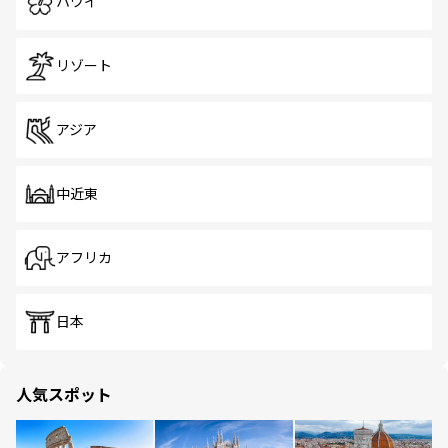
ハワイ
リゾート
アジア
中近東
アフリカ
日本
人気スポット