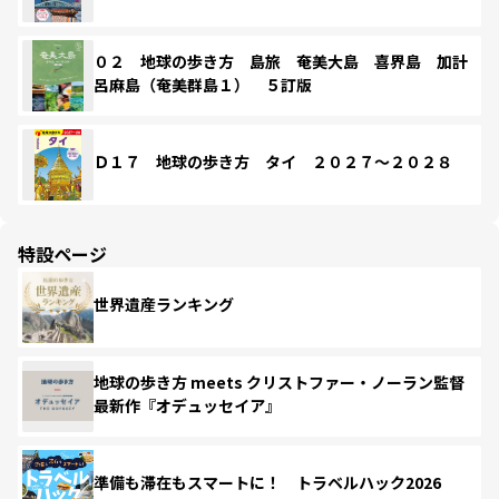
０２ 地球の歩き方 島旅 奄美大島 喜界島 加計
呂麻島（奄美群島１） ５訂版
Ｄ１７ 地球の歩き方 タイ ２０２７～２０２８
特設ページ
世界遺産ランキング
地球の歩き方 meets クリストファー・ノーラン監督
最新作『オデュッセイア』
準備も滞在もスマートに！ トラベルハック2026