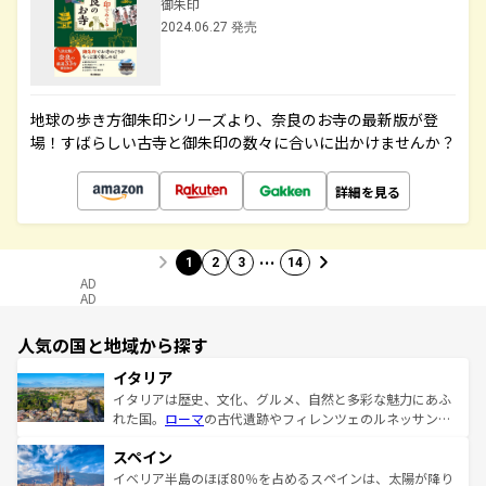
御朱印
2024.06.27 発売
地球の歩き方御朱印シリーズより、奈良のお寺の最新版が登
場！すばらしい古寺と御朱印の数々に合いに出かけませんか？
詳細を見る
…
1
2
3
14
AD
AD
人気の国と地域から探す
イタリア
イタリアは歴史、文化、グルメ、自然と多彩な魅力にあふ
れた国。
ローマ
の古代遺跡やフィレンツェのルネッサンス
美術、ヴェネツィアの運河など、歴史あるスポットはもち
スペイン
ろん、トスカーナの美しい田園風景やアマルフィ海岸の絶
景など、自然景観も見逃せない。観光の合間には、本場の
イベリア半島のほぼ80％を占めるスペインは、太陽が降り