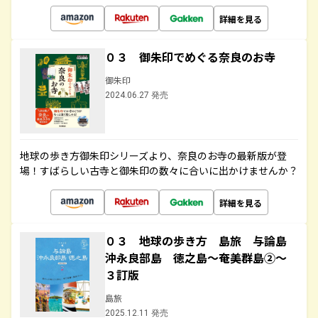
詳細を見る
０３ 御朱印でめぐる奈良のお寺
御朱印
2024.06.27 発売
地球の歩き方御朱印シリーズより、奈良のお寺の最新版が登
場！すばらしい古寺と御朱印の数々に合いに出かけませんか？
詳細を見る
０３ 地球の歩き方 島旅 与論島
沖永良部島 徳之島～奄美群島②～
３訂版
島旅
2025.12.11 発売