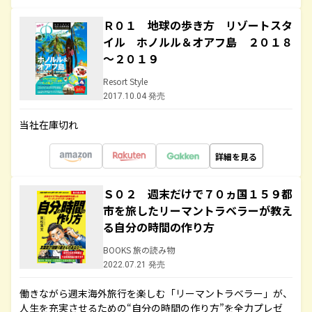
Ｒ０１ 地球の歩き方 リゾートスタ
イル ホノルル＆オアフ島 ２０１８
～２０１９
Resort Style
2017.10.04 発売
当社在庫切れ
詳細を見る
Ｓ０２ 週末だけで７０ヵ国１５９都
市を旅したリーマントラベラーが教え
る自分の時間の作り方
BOOKS 旅の読み物
2022.07.21 発売
働きながら週末海外旅行を楽しむ「リーマントラベラー」が、
人生を充実させるための“自分の時間の作り方”を全力プレゼ