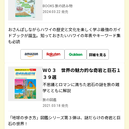
BOOKS 旅の読み物
2024.03.22 発売
おさんぽしながらハワイの歴史と文化を楽しく学ぶ最強のガイ
ドブックが誕生。知っておきたいハワイの年表やキーワード集
も必読
詳細を見る
Ｗ０３ 世界の魅力的な奇岩と巨石１
３９選
不思議とロマンに満ちた岩石の謎を旅の雑
学とともに解説
旅の図鑑
2021.03.18 発売
「地球の歩き方」図鑑シリーズ第３弾は、謎だらけの奇岩と巨
石の世界！