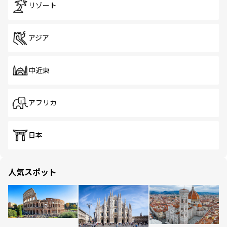
リゾート
アジア
中近東
アフリカ
日本
人気スポット