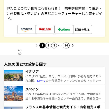
見たことのない世界に心奪われる！ 奄美群島南部「与論島・
沖永良部島・徳之島」の三島だけをフィーチャーした完全ガイ
ド。
詳細を見る
…
1
2
3
14
AD
AD
人気の国と地域から探す
イタリア
イタリアは歴史、文化、グルメ、自然と多彩な魅力にあふ
れた国。
ローマ
の古代遺跡やフィレンツェのルネッサンス
美術、ヴェネツィアの運河など、歴史あるスポットはもち
スペイン
ろん、トスカーナの美しい田園風景やアマルフィ海岸の絶
景など、自然景観も見逃せない。観光の合間には、本場の
イベリア半島のほぼ80％を占めるスペインは、太陽が降り
ピザやパスタなど、絶品のイタリア料理を堪能することも
注ぐ地中海沿岸から雄大なピレネー山脈まで、多彩な自然
できる。朝目覚めてから夜眠るまで、すべての瞬間を楽し
と文化が詰まったヨーロッパ屈指の旅行先だ。多様な地域
フランスの基本情報と観光ガイド・有名観光スポ
ませてくれるイタリアで、忘れられない旅をしてみよう！
文化が根付くこの国では、情熱的なフラメンコ、熱気あふ