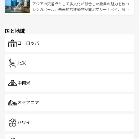
が待っている。親しみやすいタイの人々、仏教を中心とし
ており、効率よく見どころを回れるのも魅力。息をのむよ
アジアの交差点として多文化が融合した独自の魅力を放つ
た文化、そして多様な観光資源が、訪れる旅人を魅了し続
うな絶景から文化的な体験まで、香港を存分に楽しみ尽く
シンガポール。未来的な建築物が並ぶマリーナベイ、歴史
ける。 なお、新着のタイ情報は
コンテンツ一覧
を参照して
そう。 なお、新着の香港情報は
コンテンツ一覧
を参照して
と伝統を感じられるエスニックタウン、多数の緑豊かな公
ほしい。
ほしい。
園や自然保護区など、自然が調和した近代的な景観と文化
の多様性あふれるカラフルな町は、どこを歩いても新しい
国と地域
発見がある。さらに、治安のよさや充実した公共交通機関
も、旅行者にとっては魅力的なポイント。グルメも豊富
で、ホーカーズは地元の風情を楽しめる外せないスポット
ヨーロッパ
だ。訪れる人を飽きさせないシンガポールで、多様な魅力
を体感しよう。 なお、新着のシンガポール情報は
コンテン
ツ一覧
を参照してほしい。
北米
中南米
オセアニア
ハワイ