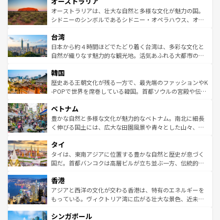
オーストラリア
部のニューオーリンズでは、音楽と美食が融合した独特の
ワイ島は見逃せない。また、定番の観光地といえばオアフ
文化が魅力。旅行者はアメリカの各地域で異なる魅力を楽
島だが、静かな自然を求めるならマウイ島やカウアイ島が
オーストラリアは、壮大な自然と多様な文化が魅力の国。
しみながら、その多様性と豊かな歴史を感じることができ
おすすめ。エメラルドグリーンに輝く海をはじめ、豊かな
シドニーのシンボルであるシドニー・オペラハウス、オー
るだろう。車でのロードトリップや列車の旅も、アメリカ
文化や歴史が息づいている。「アロハスピリット」と呼ば
ストラリア東海岸北部に広がる大サンゴ礁地帯グレートバ
ならではの贅沢な旅のスタイルだ。 なお、新着のアメリカ
台湾
れるおもてなしの心で訪れる人々を迎えてくれるハワイの
リアリーフや大陸中央部にそびえるウルル（エアーズロッ
情報は
コンテンツ一覧
を参照してほしい。
人々、おいしいローカルフードやハワイアンミュージッ
ク）、タスマニアの美しい原生林やケアンズの熱帯雨林な
日本から約４時間ほどでたどり着く台湾は、多彩な文化と
ク、伝統的なフラダンスなど、すべてがハワイの魅力を彩
ど、見どころがたくさん。また、カフェやワイン、オージ
自然が織りなす魅力的な観光地。活気あふれる大都市の台
っている。訪れるたびに新しい発見と感動が待っているハ
ービーフなどの食文化も豊かで、美味しいものであふれて
北やノスタルジックな町並みが人気な九份（ジォウフェ
ワイを、存分に味わってほしい。 なお、新着のハワイ情報
韓国
いる。アクティビティも充実しており、サーフィンやダイ
ン）、静ひつな山岳地帯である台湾東部など、都市の喧騒
は
コンテンツ一覧
を参照してほしい。
ビング、ハイキングなど、アウトドア好きにはたまらな
と山間の静けさが共存しており、訪れる人に新しい発見と
歴史ある王朝文化が残る一方で、最先端のファッションやK
い。オーストラリアの多彩な魅力を存分に味わいつくそ
驚きをもたらしてくれる。また、奥深い台湾の食文化も魅
-POPで世界を席巻している韓国。首都ソウルの宮殿や伝統
う。 なお、新着のオーストラリア情報は
コンテンツ一覧
を
力で、夜市などの屋台グルメから高級料理、ヘルシーで美
家屋が並ぶエリアでは韓国の歴史と文化に浸ることがで
参照してほしい。
ベトナム
容にもいいと評判のスイーツなど、バラエティ豊かな料理
き、地方に足を延ばせば四季折々の自然美を楽しむことが
が味わえる。 なお、新着の台湾情報は
コンテンツ一覧
を参
できる。そして、キムチや焼肉、絶品のストリートフード
豊かな自然と多様な文化が魅力的なベトナム。南北に細長
照してほしい。
まで、さまざまな韓国料理が待っている。夜には、韓国な
く伸びる国土には、広大な田園風景や青々とした山々、世
らではのナイトライフも堪能できる。あたたかいホスピタ
界遺産に登録された壮大な自然景観が点在し、都市部では
タイ
リティに包まれながら、韓国の多彩な魅力を心ゆくまで味
急速な発展と共に伝統が息づく。ハノイの古い町並みやホ
わってみてほしい。 なお、新着の韓国情報は
コンテンツ一
ーチミン市のフランス統治時代の建物も、独特の雰囲気を
タイは、東南アジアに位置する豊かな自然と歴史が息づく
覧
を参照してほしい。
醸し出している。また、バラエティの豊かさとおいしさで
国だ。首都バンコクは高層ビルが立ち並ぶ一方、伝統的な
世界中の食通を魅了してやまないベトナム料理も魅力のひ
寺院や市場がいたるところに点在し、古きよき文化と現代
香港
とつ。フォーやバインミー、ベトナムコーヒーなどは、ぜ
の活気が交差している。北部ではチェンマイなどの山岳地
ひ現地で味わいたい。どの地域を訪れてもあたたかい人々
帯で自然と触れ合い、南部ではプーケットやクラビの美し
アジアと西洋の文化が交わる香港は、特有のエネルギーを
が旅行者を迎えてくれるので、きっと忘れられない旅にな
いビーチでリゾート気分を楽しむことができる。タイ料理
もっている。ヴィクトリア湾に広がる壮大な景色、近未来
るはずだ。 なお、新着のベトナム情報は
コンテンツ一覧
を
は世界的に有名で、屋台から高級レストランまで味覚を刺
的なアートスポット、そして歴史と現代が融合した町並
参照してほしい。
シンガポール
激する。気候は一年中温暖で、どの季節にも異なる楽しみ
み、どこを訪れても感動するはず。観光スポットが密集し