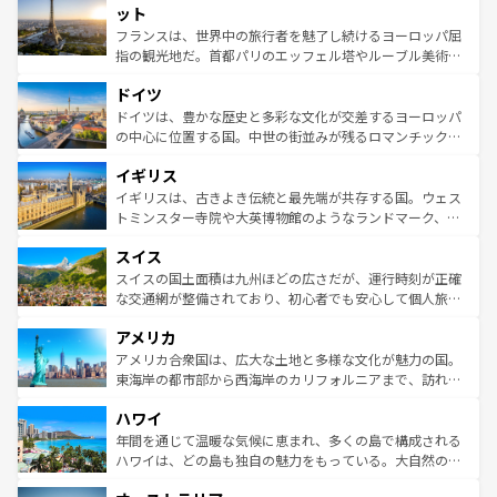
なお、新着のイタリア情報は
コンテンツ一覧
を参照してほ
れる闘牛、そして美味しいタパスが生活の一部となってい
ット
しい。
る。首都マドリードの洗練された雰囲気や、バルセロナの
フランスは、世界中の旅行者を魅了し続けるヨーロッパ屈
アートに溢れた街角から、地方では古代ローマ遺跡や中世
指の観光地だ。首都パリのエッフェル塔やルーブル美術館
の城塞都市、穏やかなビーチリゾートまで多彩な表情を見
といった象徴的なスポットから、田舎町の古風な美しさま
せる。地方によって風土や気候が異なるスペインはその個
ドイツ
で、幅広い魅力が詰まっている。華麗な宮殿、歴史的な大
性で訪れる人を魅了する。 なお、新着のスペイン情報は
コ
聖堂、美しいビーチ、そして豊かな自然が、訪れる者を心
ドイツは、豊かな歴史と多彩な文化が交差するヨーロッパ
ンテンツ一覧
を参照してほしい。
から魅了する。また、フランスは美食の国としても知ら
の中心に位置する国。中世の街並みが残るロマンチック街
れ、フランス料理はユネスコ無形文化遺産にも登録されて
道から、未来を先取りするようなモダンな都市まで多様な
イギリス
いる。シャンパンの発祥地であるランス、プロヴァンスの
顔を持つこの国は、どこを歩いても飽きることがない。ベ
香り高いラベンダー畑など、多彩な楽しみ方が可能だ。さ
ルリンの文化的活気、バイエルン州のアルプスの絶景、そ
イギリスは、古きよき伝統と最先端が共存する国。ウェス
らに、パリ以外の地域にも魅力が溢れており、どの街角に
してライン川沿いのワイン畑といった風景は必見。ビール
トミンスター寺院や大英博物館のようなランドマーク、歴
も豊かな歴史と文化が息づいている。パリ以外の個性あふ
とソーセージを味わいながら地元の人と過ごす楽しい時間
史ある大学都市、美しい丘陵地帯や牧歌的な風景など、エ
れる地方に足を運ぶとそれぞれで全く異なる文化を体験で
スイス
は、お酒好きな人にはぜひ体験してほしい。 なお、新着の
リアごとに異なる魅力がある。また、優雅なアフタヌーン
きるだろう。 なお、新着のフランス情報は
コンテンツ一覧
ドイツ情報は
コンテンツ一覧
を参照してほしい。
ティー、ビール好きにはたまらない英国パブ、サッカー観
スイスの国土面積は九州ほどの広さだが、運行時刻が正確
を参照してほしい。
戦など、本場だからこそできる体験も豊富。イギリスを旅
な交通網が整備されており、初心者でも安心して個人旅行
して楽しみつくそう。 なお、新着のイギリス情報は
コンテ
を楽しめる。日本同様に時刻表どおりの旅が可能だ。中世
アメリカ
ンツ一覧
を参照してほしい。
の建物がそのまま残る町や、スイスならではのユニークな
博物館もあり、アルプス観光だけでなく町歩きも満喫する
アメリカ合衆国は、広大な土地と多様な文化が魅力の国。
ことができる。国民の所得が高いため物価も高いが、旅行
東海岸の都市部から西海岸のカリフォルニアまで、訪れる
者向けの交通パス提供のサービスもあり、うまく活用すれ
場所ごとに異なる風景と体験が待っている。ニューヨーク
ハワイ
ば市内交通費無料で観光を楽しむこともできる。 なお、新
のような巨大都市は、観光、ショッピング、エンターテイ
着のスイス情報は
コンテンツ一覧
を参照してほしい。
ンメントが詰まった刺激的なスポットだ。一方、アメリカ
年間を通じて温暖な気候に恵まれ、多くの島で構成される
西部には大自然が広がり、グランドキャニオンやイエロー
ハワイは、どの島も独自の魅力をもっている。大自然の神
ストーン国立公園といった絶景が堪能できる。さらに、南
秘を感じたいなら、火山が生み出した壮大な景観を誇るハ