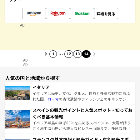
詳細を見る
AD
…
1
12
13
14
AD
AD
人気の国と地域から探す
イタリア
イタリアは歴史、文化、グルメ、自然と多彩な魅力にあふ
れた国。
ローマ
の古代遺跡やフィレンツェのルネッサンス
美術、ヴェネツィアの運河など、歴史あるスポットはもち
スペインの観光ポイントと人気スポット・知ってお
ろん、トスカーナの美しい田園風景やアマルフィ海岸の絶
景など、自然景観も見逃せない。観光の合間には、本場の
くべき基本情報
ピザやパスタなど、絶品のイタリア料理を堪能することも
イベリア半島のほぼ80％を占めるスペインは、太陽が降り
できる。朝目覚めてから夜眠るまで、すべての瞬間を楽し
注ぐ地中海沿岸から雄大なピレネー山脈まで、多彩な自然
ませてくれるイタリアで、忘れられない旅をしてみよう！
と文化が詰まったヨーロッパ屈指の旅行先だ。多様な地域
なお、新着のイタリア情報は
コンテンツ一覧
を参照してほ
フランスの基本情報と観光ガイド・有名観光スポ
文化が根付くこの国では、情熱的なフラメンコ、熱気あふ