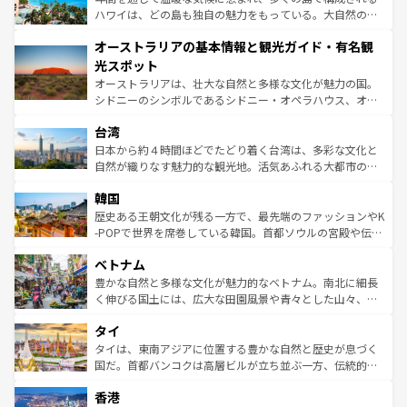
西部には大自然が広がり、グランドキャニオンやイエロー
ハワイは、どの島も独自の魅力をもっている。大自然の神
ストーン国立公園といった絶景が堪能できる。さらに、南
秘を感じたいなら、火山が生み出した壮大な景観を誇るハ
オーストラリアの基本情報と観光ガイド・有名観
部のニューオーリンズでは、音楽と美食が融合した独特の
ワイ島は見逃せない。また、定番の観光地といえばオアフ
文化が魅力。旅行者はアメリカの各地域で異なる魅力を楽
島だが、静かな自然を求めるならマウイ島やカウアイ島が
光スポット
しみながら、その多様性と豊かな歴史を感じることができ
おすすめ。エメラルドグリーンに輝く海をはじめ、豊かな
オーストラリアは、壮大な自然と多様な文化が魅力の国。
るだろう。車でのロードトリップや列車の旅も、アメリカ
文化や歴史が息づいている。「アロハスピリット」と呼ば
シドニーのシンボルであるシドニー・オペラハウス、オー
ならではの贅沢な旅のスタイルだ。 なお、新着のアメリカ
れるおもてなしの心で訪れる人々を迎えてくれるハワイの
ストラリア東海岸北部に広がる大サンゴ礁地帯グレートバ
情報は
コンテンツ一覧
を参照してほしい。
人々、おいしいローカルフードやハワイアンミュージッ
台湾
リアリーフや大陸中央部にそびえるウルル（エアーズロッ
ク、伝統的なフラダンスなど、すべてがハワイの魅力を彩
ク）、タスマニアの美しい原生林やケアンズの熱帯雨林な
日本から約４時間ほどでたどり着く台湾は、多彩な文化と
っている。訪れるたびに新しい発見と感動が待っているハ
ど、見どころがたくさん。また、カフェやワイン、オージ
自然が織りなす魅力的な観光地。活気あふれる大都市の台
ワイを、存分に味わってほしい。 なお、新着のハワイ情報
ービーフなどの食文化も豊かで、美味しいものであふれて
北やノスタルジックな町並みが人気な九份（ジォウフェ
は
コンテンツ一覧
を参照してほしい。
韓国
いる。アクティビティも充実しており、サーフィンやダイ
ン）、静ひつな山岳地帯である台湾東部など、都市の喧騒
ビング、ハイキングなど、アウトドア好きにはたまらな
と山間の静けさが共存しており、訪れる人に新しい発見と
歴史ある王朝文化が残る一方で、最先端のファッションやK
い。オーストラリアの多彩な魅力を存分に味わいつくそ
驚きをもたらしてくれる。また、奥深い台湾の食文化も魅
-POPで世界を席巻している韓国。首都ソウルの宮殿や伝統
う。 なお、新着のオーストラリア情報は
コンテンツ一覧
を
力で、夜市などの屋台グルメから高級料理、ヘルシーで美
家屋が並ぶエリアでは韓国の歴史と文化に浸ることがで
参照してほしい。
ベトナム
容にもいいと評判のスイーツなど、バラエティ豊かな料理
き、地方に足を延ばせば四季折々の自然美を楽しむことが
が味わえる。 なお、新着の台湾情報は
コンテンツ一覧
を参
できる。そして、キムチや焼肉、絶品のストリートフード
豊かな自然と多様な文化が魅力的なベトナム。南北に細長
照してほしい。
まで、さまざまな韓国料理が待っている。夜には、韓国な
く伸びる国土には、広大な田園風景や青々とした山々、世
らではのナイトライフも堪能できる。あたたかいホスピタ
界遺産に登録された壮大な自然景観が点在し、都市部では
タイ
リティに包まれながら、韓国の多彩な魅力を心ゆくまで味
急速な発展と共に伝統が息づく。ハノイの古い町並みやホ
わってみてほしい。 なお、新着の韓国情報は
コンテンツ一
ーチミン市のフランス統治時代の建物も、独特の雰囲気を
タイは、東南アジアに位置する豊かな自然と歴史が息づく
覧
を参照してほしい。
醸し出している。また、バラエティの豊かさとおいしさで
国だ。首都バンコクは高層ビルが立ち並ぶ一方、伝統的な
世界中の食通を魅了してやまないベトナム料理も魅力のひ
寺院や市場がいたるところに点在し、古きよき文化と現代
香港
とつ。フォーやバインミー、ベトナムコーヒーなどは、ぜ
の活気が交差している。北部ではチェンマイなどの山岳地