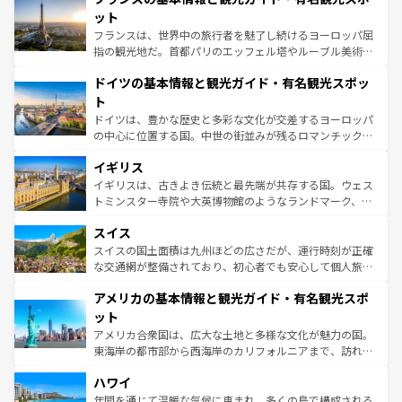
しい。
れる闘牛、そして美味しいタパスが生活の一部となってい
ット
る。首都マドリードの洗練された雰囲気や、バルセロナの
フランスは、世界中の旅行者を魅了し続けるヨーロッパ屈
アートに溢れた街角から、地方では古代ローマ遺跡や中世
指の観光地だ。首都パリのエッフェル塔やルーブル美術館
の城塞都市、穏やかなビーチリゾートまで多彩な表情を見
といった象徴的なスポットから、田舎町の古風な美しさま
せる。地方によって風土や気候が異なるスペインはその個
ドイツの基本情報と観光ガイド・有名観光スポッ
で、幅広い魅力が詰まっている。華麗な宮殿、歴史的な大
性で訪れる人を魅了する。 なお、新着のスペイン情報は
コ
聖堂、美しいビーチ、そして豊かな自然が、訪れる者を心
ト
ンテンツ一覧
を参照してほしい。
から魅了する。また、フランスは美食の国としても知ら
ドイツは、豊かな歴史と多彩な文化が交差するヨーロッパ
れ、フランス料理はユネスコ無形文化遺産にも登録されて
の中心に位置する国。中世の街並みが残るロマンチック街
いる。シャンパンの発祥地であるランス、プロヴァンスの
道から、未来を先取りするようなモダンな都市まで多様な
香り高いラベンダー畑など、多彩な楽しみ方が可能だ。さ
イギリス
顔を持つこの国は、どこを歩いても飽きることがない。ベ
らに、パリ以外の地域にも魅力が溢れており、どの街角に
ルリンの文化的活気、バイエルン州のアルプスの絶景、そ
イギリスは、古きよき伝統と最先端が共存する国。ウェス
も豊かな歴史と文化が息づいている。パリ以外の個性あふ
してライン川沿いのワイン畑といった風景は必見。ビール
トミンスター寺院や大英博物館のようなランドマーク、歴
れる地方に足を運ぶとそれぞれで全く異なる文化を体験で
とソーセージを味わいながら地元の人と過ごす楽しい時間
史ある大学都市、美しい丘陵地帯や牧歌的な風景など、エ
きるだろう。 なお、新着のフランス情報は
コンテンツ一覧
スイス
は、お酒好きな人にはぜひ体験してほしい。 なお、新着の
リアごとに異なる魅力がある。また、優雅なアフタヌーン
を参照してほしい。
ドイツ情報は
コンテンツ一覧
を参照してほしい。
ティー、ビール好きにはたまらない英国パブ、サッカー観
スイスの国土面積は九州ほどの広さだが、運行時刻が正確
戦など、本場だからこそできる体験も豊富。イギリスを旅
な交通網が整備されており、初心者でも安心して個人旅行
して楽しみつくそう。 なお、新着のイギリス情報は
コンテ
を楽しめる。日本同様に時刻表どおりの旅が可能だ。中世
アメリカの基本情報と観光ガイド・有名観光スポ
ンツ一覧
を参照してほしい。
の建物がそのまま残る町や、スイスならではのユニークな
博物館もあり、アルプス観光だけでなく町歩きも満喫する
ット
ことができる。国民の所得が高いため物価も高いが、旅行
アメリカ合衆国は、広大な土地と多様な文化が魅力の国。
者向けの交通パス提供のサービスもあり、うまく活用すれ
東海岸の都市部から西海岸のカリフォルニアまで、訪れる
ば市内交通費無料で観光を楽しむこともできる。 なお、新
場所ごとに異なる風景と体験が待っている。ニューヨーク
着のスイス情報は
コンテンツ一覧
を参照してほしい。
ハワイ
のような巨大都市は、観光、ショッピング、エンターテイ
ンメントが詰まった刺激的なスポットだ。一方、アメリカ
年間を通じて温暖な気候に恵まれ、多くの島で構成される