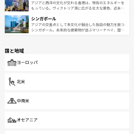
ひ現地で味わいたい。どの地域を訪れてもあたたかい人々
帯で自然と触れ合い、南部ではプーケットやクラビの美し
アジアと西洋の文化が交わる香港は、特有のエネルギーを
が旅行者を迎えてくれるので、きっと忘れられない旅にな
いビーチでリゾート気分を楽しむことができる。タイ料理
もっている。ヴィクトリア湾に広がる壮大な景色、近未来
るはずだ。 なお、新着のベトナム情報は
コンテンツ一覧
を
は世界的に有名で、屋台から高級レストランまで味覚を刺
的なアートスポット、そして歴史と現代が融合した町並
参照してほしい。
シンガポール
激する。気候は一年中温暖で、どの季節にも異なる楽しみ
み、どこを訪れても感動するはず。観光スポットが密集し
が待っている。親しみやすいタイの人々、仏教を中心とし
ており、効率よく見どころを回れるのも魅力。息をのむよ
アジアの交差点として多文化が融合した独自の魅力を放つ
た文化、そして多様な観光資源が、訪れる旅人を魅了し続
うな絶景から文化的な体験まで、香港を存分に楽しみ尽く
シンガポール。未来的な建築物が並ぶマリーナベイ、歴史
ける。 なお、新着のタイ情報は
コンテンツ一覧
を参照して
そう。 なお、新着の香港情報は
コンテンツ一覧
を参照して
と伝統を感じられるエスニックタウン、多数の緑豊かな公
ほしい。
ほしい。
園や自然保護区など、自然が調和した近代的な景観と文化
の多様性あふれるカラフルな町は、どこを歩いても新しい
国と地域
発見がある。さらに、治安のよさや充実した公共交通機関
も、旅行者にとっては魅力的なポイント。グルメも豊富
で、ホーカーズは地元の風情を楽しめる外せないスポット
ヨーロッパ
だ。訪れる人を飽きさせないシンガポールで、多様な魅力
を体感しよう。 なお、新着のシンガポール情報は
コンテン
ツ一覧
を参照してほしい。
北米
中南米
オセアニア