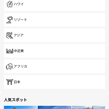
ハワイ
リゾート
アジア
中近東
アフリカ
日本
人気スポット