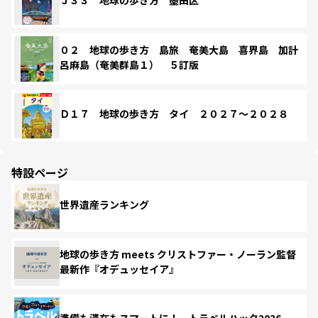
Ｊ３３ 地球の歩き方 墨田区
０２ 地球の歩き方 島旅 奄美大島 喜界島 加計
呂麻島（奄美群島１） ５訂版
Ｄ１７ 地球の歩き方 タイ ２０２７～２０２８
特設ページ
世界遺産ランキング
地球の歩き方 meets クリストファー・ノーラン監督
最新作『オデュッセイア』