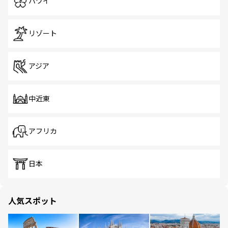
ハワイ
リゾート
アジア
中近東
アフリカ
日本
人気スポット