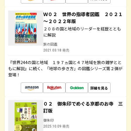
Ｗ０２ 世界の指導者図鑑 ２０２１
～２０２２年版
２０８の国と地域のリーダーを経歴ととも
に解説
旅の図鑑
2021.03.18 発売
『世界244の国と地域 １９７ヵ国と４７地域を旅の雑学とと
もに解説』に続く、「地球の歩き方」の図鑑シリーズ第２弾が
登場！
詳細を見る
０２ 御朱印でめぐる京都のお寺 三
訂版
御朱印
2025.10.09 発売