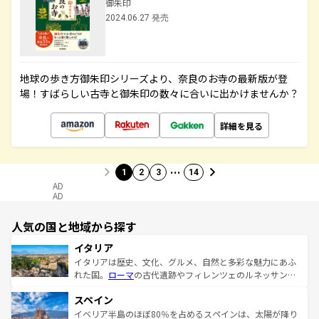
御朱印
2024.06.27 発売
地球の歩き方御朱印シリーズより、奈良のお寺の最新版が登
場！すばらしい古寺と御朱印の数々に合いに出かけませんか？
詳細を見る
…
1
2
3
14
AD
AD
人気の国と地域から探す
イタリア
イタリアは歴史、文化、グルメ、自然と多彩な魅力にあふ
れた国。
ローマ
の古代遺跡やフィレンツェのルネッサンス
美術、ヴェネツィアの運河など、歴史あるスポットはもち
スペイン
ろん、トスカーナの美しい田園風景やアマルフィ海岸の絶
景など、自然景観も見逃せない。観光の合間には、本場の
イベリア半島のほぼ80％を占めるスペインは、太陽が降り