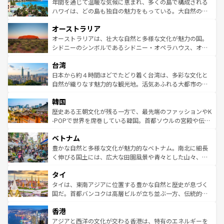
着のスイス情報は
コンテンツ一覧
を参照してほしい。
ンメントが詰まった刺激的なスポットだ。一方、アメリカ
年間を通じて温暖な気候に恵まれ、多くの島で構成される
西部には大自然が広がり、グランドキャニオンやイエロー
ハワイは、どの島も独自の魅力をもっている。大自然の神
ストーン国立公園といった絶景が堪能できる。さらに、南
秘を感じたいなら、火山が生み出した壮大な景観を誇るハ
オーストラリア
部のニューオーリンズでは、音楽と美食が融合した独特の
ワイ島は見逃せない。また、定番の観光地といえばオアフ
文化が魅力。旅行者はアメリカの各地域で異なる魅力を楽
島だが、静かな自然を求めるならマウイ島やカウアイ島が
オーストラリアは、壮大な自然と多様な文化が魅力の国。
しみながら、その多様性と豊かな歴史を感じることができ
おすすめ。エメラルドグリーンに輝く海をはじめ、豊かな
シドニーのシンボルであるシドニー・オペラハウス、オー
るだろう。車でのロードトリップや列車の旅も、アメリカ
文化や歴史が息づいている。「アロハスピリット」と呼ば
ストラリア東海岸北部に広がる大サンゴ礁地帯グレートバ
ならではの贅沢な旅のスタイルだ。 なお、新着のアメリカ
台湾
れるおもてなしの心で訪れる人々を迎えてくれるハワイの
リアリーフや大陸中央部にそびえるウルル（エアーズロッ
情報は
コンテンツ一覧
を参照してほしい。
人々、おいしいローカルフードやハワイアンミュージッ
ク）、タスマニアの美しい原生林やケアンズの熱帯雨林な
日本から約４時間ほどでたどり着く台湾は、多彩な文化と
ク、伝統的なフラダンスなど、すべてがハワイの魅力を彩
ど、見どころがたくさん。また、カフェやワイン、オージ
自然が織りなす魅力的な観光地。活気あふれる大都市の台
っている。訪れるたびに新しい発見と感動が待っているハ
ービーフなどの食文化も豊かで、美味しいものであふれて
北やノスタルジックな町並みが人気な九份（ジォウフェ
ワイを、存分に味わってほしい。 なお、新着のハワイ情報
韓国
いる。アクティビティも充実しており、サーフィンやダイ
ン）、静ひつな山岳地帯である台湾東部など、都市の喧騒
は
コンテンツ一覧
を参照してほしい。
ビング、ハイキングなど、アウトドア好きにはたまらな
と山間の静けさが共存しており、訪れる人に新しい発見と
歴史ある王朝文化が残る一方で、最先端のファッションやK
い。オーストラリアの多彩な魅力を存分に味わいつくそ
驚きをもたらしてくれる。また、奥深い台湾の食文化も魅
-POPで世界を席巻している韓国。首都ソウルの宮殿や伝統
う。 なお、新着のオーストラリア情報は
コンテンツ一覧
を
力で、夜市などの屋台グルメから高級料理、ヘルシーで美
家屋が並ぶエリアでは韓国の歴史と文化に浸ることがで
参照してほしい。
ベトナム
容にもいいと評判のスイーツなど、バラエティ豊かな料理
き、地方に足を延ばせば四季折々の自然美を楽しむことが
が味わえる。 なお、新着の台湾情報は
コンテンツ一覧
を参
できる。そして、キムチや焼肉、絶品のストリートフード
豊かな自然と多様な文化が魅力的なベトナム。南北に細長
照してほしい。
まで、さまざまな韓国料理が待っている。夜には、韓国な
く伸びる国土には、広大な田園風景や青々とした山々、世
らではのナイトライフも堪能できる。あたたかいホスピタ
界遺産に登録された壮大な自然景観が点在し、都市部では
タイ
リティに包まれながら、韓国の多彩な魅力を心ゆくまで味
急速な発展と共に伝統が息づく。ハノイの古い町並みやホ
わってみてほしい。 なお、新着の韓国情報は
コンテンツ一
ーチミン市のフランス統治時代の建物も、独特の雰囲気を
タイは、東南アジアに位置する豊かな自然と歴史が息づく
覧
を参照してほしい。
醸し出している。また、バラエティの豊かさとおいしさで
国だ。首都バンコクは高層ビルが立ち並ぶ一方、伝統的な
世界中の食通を魅了してやまないベトナム料理も魅力のひ
寺院や市場がいたるところに点在し、古きよき文化と現代
香港
とつ。フォーやバインミー、ベトナムコーヒーなどは、ぜ
の活気が交差している。北部ではチェンマイなどの山岳地
ひ現地で味わいたい。どの地域を訪れてもあたたかい人々
帯で自然と触れ合い、南部ではプーケットやクラビの美し
アジアと西洋の文化が交わる香港は、特有のエネルギーを