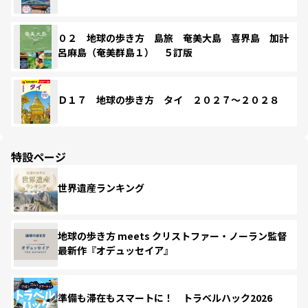
０２ 地球の歩き方 島旅 奄美大島 喜界島 加計
呂麻島（奄美群島１） ５訂版
Ｄ１７ 地球の歩き方 タイ ２０２７～２０２８
特設ページ
世界遺産ランキング
地球の歩き方 meets クリストファー・ノーラン監督
最新作『オデュッセイア』
準備も滞在もスマートに！ トラベルハック2026