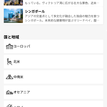
が旅行者を迎えてくれるので、きっと忘れられない旅にな
いビーチでリゾート気分を楽しむことができる。タイ料理
もっている。ヴィクトリア湾に広がる壮大な景色、近未来
るはずだ。 なお、新着のベトナム情報は
コンテンツ一覧
を
は世界的に有名で、屋台から高級レストランまで味覚を刺
的なアートスポット、そして歴史と現代が融合した町並
参照してほしい。
シンガポール
激する。気候は一年中温暖で、どの季節にも異なる楽しみ
み、どこを訪れても感動するはず。観光スポットが密集し
が待っている。親しみやすいタイの人々、仏教を中心とし
ており、効率よく見どころを回れるのも魅力。息をのむよ
アジアの交差点として多文化が融合した独自の魅力を放つ
た文化、そして多様な観光資源が、訪れる旅人を魅了し続
うな絶景から文化的な体験まで、香港を存分に楽しみ尽く
シンガポール。未来的な建築物が並ぶマリーナベイ、歴史
ける。 なお、新着のタイ情報は
コンテンツ一覧
を参照して
そう。 なお、新着の香港情報は
コンテンツ一覧
を参照して
と伝統を感じられるエスニックタウン、多数の緑豊かな公
ほしい。
ほしい。
園や自然保護区など、自然が調和した近代的な景観と文化
の多様性あふれるカラフルな町は、どこを歩いても新しい
国と地域
発見がある。さらに、治安のよさや充実した公共交通機関
も、旅行者にとっては魅力的なポイント。グルメも豊富
で、ホーカーズは地元の風情を楽しめる外せないスポット
ヨーロッパ
だ。訪れる人を飽きさせないシンガポールで、多様な魅力
を体感しよう。 なお、新着のシンガポール情報は
コンテン
ツ一覧
を参照してほしい。
北米
中南米
オセアニア