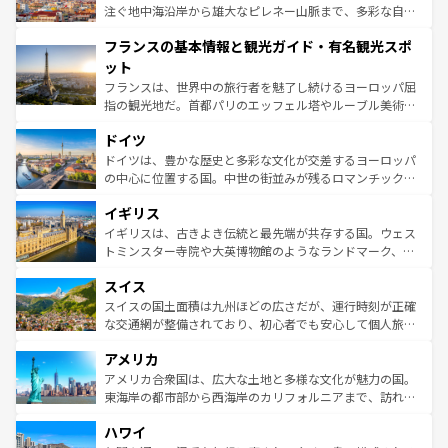
ピザやパスタなど、絶品のイタリア料理を堪能することも
注ぐ地中海沿岸から雄大なピレネー山脈まで、多彩な自然
できる。朝目覚めてから夜眠るまで、すべての瞬間を楽し
と文化が詰まったヨーロッパ屈指の旅行先だ。多様な地域
フランスの基本情報と観光ガイド・有名観光スポ
ませてくれるイタリアで、忘れられない旅をしてみよう！
文化が根付くこの国では、情熱的なフラメンコ、熱気あふ
なお、新着のイタリア情報は
コンテンツ一覧
を参照してほ
れる闘牛、そして美味しいタパスが生活の一部となってい
ット
しい。
る。首都マドリードの洗練された雰囲気や、バルセロナの
フランスは、世界中の旅行者を魅了し続けるヨーロッパ屈
アートに溢れた街角から、地方では古代ローマ遺跡や中世
指の観光地だ。首都パリのエッフェル塔やルーブル美術館
の城塞都市、穏やかなビーチリゾートまで多彩な表情を見
といった象徴的なスポットから、田舎町の古風な美しさま
せる。地方によって風土や気候が異なるスペインはその個
ドイツ
で、幅広い魅力が詰まっている。華麗な宮殿、歴史的な大
性で訪れる人を魅了する。 なお、新着のスペイン情報は
コ
聖堂、美しいビーチ、そして豊かな自然が、訪れる者を心
ドイツは、豊かな歴史と多彩な文化が交差するヨーロッパ
ンテンツ一覧
を参照してほしい。
から魅了する。また、フランスは美食の国としても知ら
の中心に位置する国。中世の街並みが残るロマンチック街
れ、フランス料理はユネスコ無形文化遺産にも登録されて
道から、未来を先取りするようなモダンな都市まで多様な
イギリス
いる。シャンパンの発祥地であるランス、プロヴァンスの
顔を持つこの国は、どこを歩いても飽きることがない。ベ
香り高いラベンダー畑など、多彩な楽しみ方が可能だ。さ
ルリンの文化的活気、バイエルン州のアルプスの絶景、そ
イギリスは、古きよき伝統と最先端が共存する国。ウェス
らに、パリ以外の地域にも魅力が溢れており、どの街角に
してライン川沿いのワイン畑といった風景は必見。ビール
トミンスター寺院や大英博物館のようなランドマーク、歴
も豊かな歴史と文化が息づいている。パリ以外の個性あふ
とソーセージを味わいながら地元の人と過ごす楽しい時間
史ある大学都市、美しい丘陵地帯や牧歌的な風景など、エ
れる地方に足を運ぶとそれぞれで全く異なる文化を体験で
スイス
は、お酒好きな人にはぜひ体験してほしい。 なお、新着の
リアごとに異なる魅力がある。また、優雅なアフタヌーン
きるだろう。 なお、新着のフランス情報は
コンテンツ一覧
ドイツ情報は
コンテンツ一覧
を参照してほしい。
ティー、ビール好きにはたまらない英国パブ、サッカー観
スイスの国土面積は九州ほどの広さだが、運行時刻が正確
を参照してほしい。
戦など、本場だからこそできる体験も豊富。イギリスを旅
な交通網が整備されており、初心者でも安心して個人旅行
して楽しみつくそう。 なお、新着のイギリス情報は
コンテ
を楽しめる。日本同様に時刻表どおりの旅が可能だ。中世
アメリカ
ンツ一覧
を参照してほしい。
の建物がそのまま残る町や、スイスならではのユニークな
博物館もあり、アルプス観光だけでなく町歩きも満喫する
アメリカ合衆国は、広大な土地と多様な文化が魅力の国。
ことができる。国民の所得が高いため物価も高いが、旅行
東海岸の都市部から西海岸のカリフォルニアまで、訪れる
者向けの交通パス提供のサービスもあり、うまく活用すれ
場所ごとに異なる風景と体験が待っている。ニューヨーク
ハワイ
ば市内交通費無料で観光を楽しむこともできる。 なお、新
のような巨大都市は、観光、ショッピング、エンターテイ