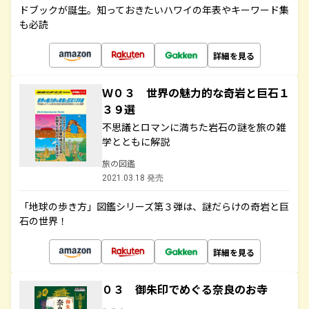
ドブックが誕生。知っておきたいハワイの年表やキーワード集
も必読
詳細を見る
Ｗ０３ 世界の魅力的な奇岩と巨石１
３９選
不思議とロマンに満ちた岩石の謎を旅の雑
学とともに解説
旅の図鑑
2021.03.18 発売
「地球の歩き方」図鑑シリーズ第３弾は、謎だらけの奇岩と巨
石の世界！
詳細を見る
０３ 御朱印でめぐる奈良のお寺