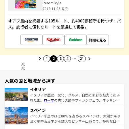
Resort Style
2019.11.06 発売
オアフ島内を網羅する105ルート、約4000停留所を持つザ・バ
ス。旅行者に便利なルートを厳選して掲載。
詳細を見る
…
1
2
3
4
21
AD
AD
人気の国と地域から探す
イタリア
イタリアは歴史、文化、グルメ、自然と多彩な魅力にあふ
れた国。
ローマ
の古代遺跡やフィレンツェのルネッサンス
美術、ヴェネツィアの運河など、歴史あるスポットはもち
スペイン
ろん、トスカーナの美しい田園風景やアマルフィ海岸の絶
景など、自然景観も見逃せない。観光の合間には、本場の
イベリア半島のほぼ80％を占めるスペインは、太陽が降り
ピザやパスタなど、絶品のイタリア料理を堪能することも
注ぐ地中海沿岸から雄大なピレネー山脈まで、多彩な自然
できる。朝目覚めてから夜眠るまで、すべての瞬間を楽し
と文化が詰まったヨーロッパ屈指の旅行先だ。多様な地域