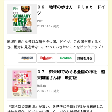
０６ 地球の歩き方 Ｐｌａｔ ドイ
ツ
Plat
2019.04.17 発売
地域性豊かな多彩な顔を持つ国、ドイツ。この国を旅すると
き、絶対に見逃せない、やっておきたいことをピックアップ！
詳細を見る
０７ 御朱印でめぐる全国の神社 週
末開運さんぽ 改訂版
御朱印
2026.07.13 発売
『御利益と御朱印』が凄い、を基準に全国7万社から厳選した
神社を紹介。ビギナーに優しく、ツウも納得の1冊です。