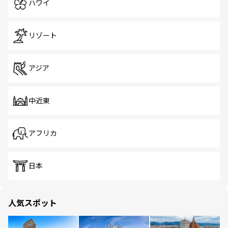
ハワイ
リゾート
アジア
中近東
アフリカ
日本
人気スポット