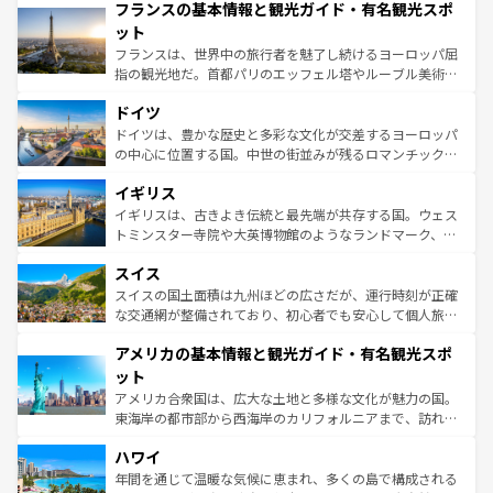
フランスの基本情報と観光ガイド・有名観光スポ
ませてくれるイタリアで、忘れられない旅をしてみよう！
文化が根付くこの国では、情熱的なフラメンコ、熱気あふ
なお、新着のイタリア情報は
コンテンツ一覧
を参照してほ
れる闘牛、そして美味しいタパスが生活の一部となってい
ット
しい。
る。首都マドリードの洗練された雰囲気や、バルセロナの
フランスは、世界中の旅行者を魅了し続けるヨーロッパ屈
アートに溢れた街角から、地方では古代ローマ遺跡や中世
指の観光地だ。首都パリのエッフェル塔やルーブル美術館
の城塞都市、穏やかなビーチリゾートまで多彩な表情を見
といった象徴的なスポットから、田舎町の古風な美しさま
せる。地方によって風土や気候が異なるスペインはその個
ドイツ
で、幅広い魅力が詰まっている。華麗な宮殿、歴史的な大
性で訪れる人を魅了する。 なお、新着のスペイン情報は
コ
聖堂、美しいビーチ、そして豊かな自然が、訪れる者を心
ドイツは、豊かな歴史と多彩な文化が交差するヨーロッパ
ンテンツ一覧
を参照してほしい。
から魅了する。また、フランスは美食の国としても知ら
の中心に位置する国。中世の街並みが残るロマンチック街
れ、フランス料理はユネスコ無形文化遺産にも登録されて
道から、未来を先取りするようなモダンな都市まで多様な
イギリス
いる。シャンパンの発祥地であるランス、プロヴァンスの
顔を持つこの国は、どこを歩いても飽きることがない。ベ
香り高いラベンダー畑など、多彩な楽しみ方が可能だ。さ
ルリンの文化的活気、バイエルン州のアルプスの絶景、そ
イギリスは、古きよき伝統と最先端が共存する国。ウェス
らに、パリ以外の地域にも魅力が溢れており、どの街角に
してライン川沿いのワイン畑といった風景は必見。ビール
トミンスター寺院や大英博物館のようなランドマーク、歴
も豊かな歴史と文化が息づいている。パリ以外の個性あふ
とソーセージを味わいながら地元の人と過ごす楽しい時間
史ある大学都市、美しい丘陵地帯や牧歌的な風景など、エ
れる地方に足を運ぶとそれぞれで全く異なる文化を体験で
スイス
は、お酒好きな人にはぜひ体験してほしい。 なお、新着の
リアごとに異なる魅力がある。また、優雅なアフタヌーン
きるだろう。 なお、新着のフランス情報は
コンテンツ一覧
ドイツ情報は
コンテンツ一覧
を参照してほしい。
ティー、ビール好きにはたまらない英国パブ、サッカー観
スイスの国土面積は九州ほどの広さだが、運行時刻が正確
を参照してほしい。
戦など、本場だからこそできる体験も豊富。イギリスを旅
な交通網が整備されており、初心者でも安心して個人旅行
して楽しみつくそう。 なお、新着のイギリス情報は
コンテ
を楽しめる。日本同様に時刻表どおりの旅が可能だ。中世
アメリカの基本情報と観光ガイド・有名観光スポ
ンツ一覧
を参照してほしい。
の建物がそのまま残る町や、スイスならではのユニークな
博物館もあり、アルプス観光だけでなく町歩きも満喫する
ット
ことができる。国民の所得が高いため物価も高いが、旅行
アメリカ合衆国は、広大な土地と多様な文化が魅力の国。
者向けの交通パス提供のサービスもあり、うまく活用すれ
東海岸の都市部から西海岸のカリフォルニアまで、訪れる
ば市内交通費無料で観光を楽しむこともできる。 なお、新
場所ごとに異なる風景と体験が待っている。ニューヨーク
着のスイス情報は
コンテンツ一覧
を参照してほしい。
ハワイ
のような巨大都市は、観光、ショッピング、エンターテイ
ンメントが詰まった刺激的なスポットだ。一方、アメリカ
年間を通じて温暖な気候に恵まれ、多くの島で構成される