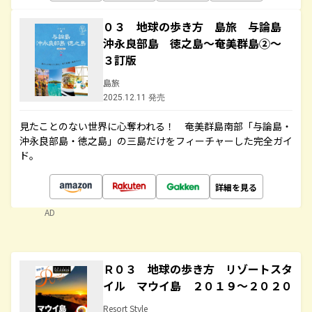
０３ 地球の歩き方 島旅 与論島
沖永良部島 徳之島～奄美群島②～
３訂版
島旅
2025.12.11 発売
見たことのない世界に心奪われる！ 奄美群島南部「与論島・
沖永良部島・徳之島」の三島だけをフィーチャーした完全ガイ
ド。
詳細を見る
AD
Ｒ０３ 地球の歩き方 リゾートスタ
イル マウイ島 ２０１９～２０２０
Resort Style