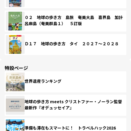
０２ 地球の歩き方 島旅 奄美大島 喜界島 加計
呂麻島（奄美群島１） ５訂版
Ｄ１７ 地球の歩き方 タイ ２０２７～２０２８
特設ページ
世界遺産ランキング
地球の歩き方 meets クリストファー・ノーラン監督
最新作『オデュッセイア』
準備も滞在もスマートに！ トラベルハック2026