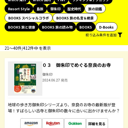
Resort Style
島旅
御朱印
歴史時代
旅の図鑑
BOOKS スペシャルコラボ
BOOKS 旅の名言＆絶景
BOOKS 旅と健康
BOOKS 旅の読み物
BOOKS
D-Books
絞り込み条件を追加
21〜40件/412件中 を表示
０３ 御朱印でめぐる奈良のお寺
御朱印
2024.06.27 発売
地球の歩き方御朱印シリーズより、奈良のお寺の最新版が登
場！すばらしい古寺と御朱印の数々に合いに出かけませんか？
詳細を見る