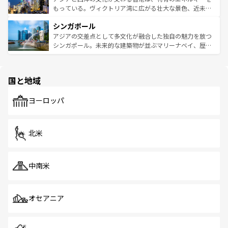
が旅行者を迎えてくれるので、きっと忘れられない旅にな
いビーチでリゾート気分を楽しむことができる。タイ料理
もっている。ヴィクトリア湾に広がる壮大な景色、近未来
るはずだ。 なお、新着のベトナム情報は
コンテンツ一覧
を
は世界的に有名で、屋台から高級レストランまで味覚を刺
的なアートスポット、そして歴史と現代が融合した町並
参照してほしい。
シンガポール
激する。気候は一年中温暖で、どの季節にも異なる楽しみ
み、どこを訪れても感動するはず。観光スポットが密集し
が待っている。親しみやすいタイの人々、仏教を中心とし
ており、効率よく見どころを回れるのも魅力。息をのむよ
アジアの交差点として多文化が融合した独自の魅力を放つ
た文化、そして多様な観光資源が、訪れる旅人を魅了し続
うな絶景から文化的な体験まで、香港を存分に楽しみ尽く
シンガポール。未来的な建築物が並ぶマリーナベイ、歴史
ける。 なお、新着のタイ情報は
コンテンツ一覧
を参照して
そう。 なお、新着の香港情報は
コンテンツ一覧
を参照して
と伝統を感じられるエスニックタウン、多数の緑豊かな公
ほしい。
ほしい。
園や自然保護区など、自然が調和した近代的な景観と文化
の多様性あふれるカラフルな町は、どこを歩いても新しい
国と地域
発見がある。さらに、治安のよさや充実した公共交通機関
も、旅行者にとっては魅力的なポイント。グルメも豊富
で、ホーカーズは地元の風情を楽しめる外せないスポット
ヨーロッパ
だ。訪れる人を飽きさせないシンガポールで、多様な魅力
を体感しよう。 なお、新着のシンガポール情報は
コンテン
ツ一覧
を参照してほしい。
北米
中南米
オセアニア