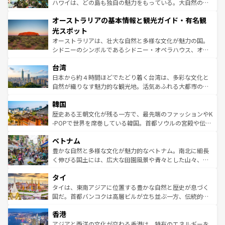
西部には大自然が広がり、グランドキャニオンやイエロー
ハワイは、どの島も独自の魅力をもっている。大自然の神
ストーン国立公園といった絶景が堪能できる。さらに、南
秘を感じたいなら、火山が生み出した壮大な景観を誇るハ
オーストラリアの基本情報と観光ガイド・有名観
部のニューオーリンズでは、音楽と美食が融合した独特の
ワイ島は見逃せない。また、定番の観光地といえばオアフ
文化が魅力。旅行者はアメリカの各地域で異なる魅力を楽
島だが、静かな自然を求めるならマウイ島やカウアイ島が
光スポット
しみながら、その多様性と豊かな歴史を感じることができ
おすすめ。エメラルドグリーンに輝く海をはじめ、豊かな
オーストラリアは、壮大な自然と多様な文化が魅力の国。
るだろう。車でのロードトリップや列車の旅も、アメリカ
文化や歴史が息づいている。「アロハスピリット」と呼ば
シドニーのシンボルであるシドニー・オペラハウス、オー
ならではの贅沢な旅のスタイルだ。 なお、新着のアメリカ
れるおもてなしの心で訪れる人々を迎えてくれるハワイの
ストラリア東海岸北部に広がる大サンゴ礁地帯グレートバ
情報は
コンテンツ一覧
を参照してほしい。
人々、おいしいローカルフードやハワイアンミュージッ
台湾
リアリーフや大陸中央部にそびえるウルル（エアーズロッ
ク、伝統的なフラダンスなど、すべてがハワイの魅力を彩
ク）、タスマニアの美しい原生林やケアンズの熱帯雨林な
日本から約４時間ほどでたどり着く台湾は、多彩な文化と
っている。訪れるたびに新しい発見と感動が待っているハ
ど、見どころがたくさん。また、カフェやワイン、オージ
自然が織りなす魅力的な観光地。活気あふれる大都市の台
ワイを、存分に味わってほしい。 なお、新着のハワイ情報
ービーフなどの食文化も豊かで、美味しいものであふれて
北やノスタルジックな町並みが人気な九份（ジォウフェ
は
コンテンツ一覧
を参照してほしい。
韓国
いる。アクティビティも充実しており、サーフィンやダイ
ン）、静ひつな山岳地帯である台湾東部など、都市の喧騒
ビング、ハイキングなど、アウトドア好きにはたまらな
と山間の静けさが共存しており、訪れる人に新しい発見と
歴史ある王朝文化が残る一方で、最先端のファッションやK
い。オーストラリアの多彩な魅力を存分に味わいつくそ
驚きをもたらしてくれる。また、奥深い台湾の食文化も魅
-POPで世界を席巻している韓国。首都ソウルの宮殿や伝統
う。 なお、新着のオーストラリア情報は
コンテンツ一覧
を
力で、夜市などの屋台グルメから高級料理、ヘルシーで美
家屋が並ぶエリアでは韓国の歴史と文化に浸ることがで
参照してほしい。
ベトナム
容にもいいと評判のスイーツなど、バラエティ豊かな料理
き、地方に足を延ばせば四季折々の自然美を楽しむことが
が味わえる。 なお、新着の台湾情報は
コンテンツ一覧
を参
できる。そして、キムチや焼肉、絶品のストリートフード
豊かな自然と多様な文化が魅力的なベトナム。南北に細長
照してほしい。
まで、さまざまな韓国料理が待っている。夜には、韓国な
く伸びる国土には、広大な田園風景や青々とした山々、世
らではのナイトライフも堪能できる。あたたかいホスピタ
界遺産に登録された壮大な自然景観が点在し、都市部では
タイ
リティに包まれながら、韓国の多彩な魅力を心ゆくまで味
急速な発展と共に伝統が息づく。ハノイの古い町並みやホ
わってみてほしい。 なお、新着の韓国情報は
コンテンツ一
ーチミン市のフランス統治時代の建物も、独特の雰囲気を
タイは、東南アジアに位置する豊かな自然と歴史が息づく
覧
を参照してほしい。
醸し出している。また、バラエティの豊かさとおいしさで
国だ。首都バンコクは高層ビルが立ち並ぶ一方、伝統的な
世界中の食通を魅了してやまないベトナム料理も魅力のひ
寺院や市場がいたるところに点在し、古きよき文化と現代
香港
とつ。フォーやバインミー、ベトナムコーヒーなどは、ぜ
の活気が交差している。北部ではチェンマイなどの山岳地
ひ現地で味わいたい。どの地域を訪れてもあたたかい人々
帯で自然と触れ合い、南部ではプーケットやクラビの美し
アジアと西洋の文化が交わる香港は、特有のエネルギーを