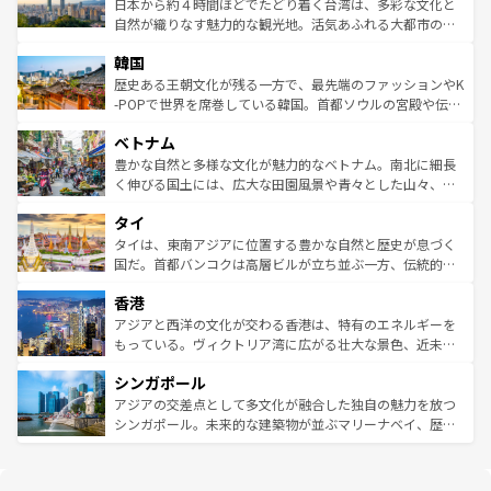
情報は
コンテンツ一覧
を参照してほしい。
人々、おいしいローカルフードやハワイアンミュージッ
ク）、タスマニアの美しい原生林やケアンズの熱帯雨林な
日本から約４時間ほどでたどり着く台湾は、多彩な文化と
ク、伝統的なフラダンスなど、すべてがハワイの魅力を彩
ど、見どころがたくさん。また、カフェやワイン、オージ
自然が織りなす魅力的な観光地。活気あふれる大都市の台
っている。訪れるたびに新しい発見と感動が待っているハ
ービーフなどの食文化も豊かで、美味しいものであふれて
北やノスタルジックな町並みが人気な九份（ジォウフェ
ワイを、存分に味わってほしい。 なお、新着のハワイ情報
韓国
いる。アクティビティも充実しており、サーフィンやダイ
ン）、静ひつな山岳地帯である台湾東部など、都市の喧騒
は
コンテンツ一覧
を参照してほしい。
ビング、ハイキングなど、アウトドア好きにはたまらな
と山間の静けさが共存しており、訪れる人に新しい発見と
歴史ある王朝文化が残る一方で、最先端のファッションやK
い。オーストラリアの多彩な魅力を存分に味わいつくそ
驚きをもたらしてくれる。また、奥深い台湾の食文化も魅
-POPで世界を席巻している韓国。首都ソウルの宮殿や伝統
う。 なお、新着のオーストラリア情報は
コンテンツ一覧
を
力で、夜市などの屋台グルメから高級料理、ヘルシーで美
家屋が並ぶエリアでは韓国の歴史と文化に浸ることがで
参照してほしい。
ベトナム
容にもいいと評判のスイーツなど、バラエティ豊かな料理
き、地方に足を延ばせば四季折々の自然美を楽しむことが
が味わえる。 なお、新着の台湾情報は
コンテンツ一覧
を参
できる。そして、キムチや焼肉、絶品のストリートフード
豊かな自然と多様な文化が魅力的なベトナム。南北に細長
照してほしい。
まで、さまざまな韓国料理が待っている。夜には、韓国な
く伸びる国土には、広大な田園風景や青々とした山々、世
らではのナイトライフも堪能できる。あたたかいホスピタ
界遺産に登録された壮大な自然景観が点在し、都市部では
タイ
リティに包まれながら、韓国の多彩な魅力を心ゆくまで味
急速な発展と共に伝統が息づく。ハノイの古い町並みやホ
わってみてほしい。 なお、新着の韓国情報は
コンテンツ一
ーチミン市のフランス統治時代の建物も、独特の雰囲気を
タイは、東南アジアに位置する豊かな自然と歴史が息づく
覧
を参照してほしい。
醸し出している。また、バラエティの豊かさとおいしさで
国だ。首都バンコクは高層ビルが立ち並ぶ一方、伝統的な
世界中の食通を魅了してやまないベトナム料理も魅力のひ
寺院や市場がいたるところに点在し、古きよき文化と現代
香港
とつ。フォーやバインミー、ベトナムコーヒーなどは、ぜ
の活気が交差している。北部ではチェンマイなどの山岳地
ひ現地で味わいたい。どの地域を訪れてもあたたかい人々
帯で自然と触れ合い、南部ではプーケットやクラビの美し
アジアと西洋の文化が交わる香港は、特有のエネルギーを
が旅行者を迎えてくれるので、きっと忘れられない旅にな
いビーチでリゾート気分を楽しむことができる。タイ料理
もっている。ヴィクトリア湾に広がる壮大な景色、近未来
るはずだ。 なお、新着のベトナム情報は
コンテンツ一覧
を
は世界的に有名で、屋台から高級レストランまで味覚を刺
的なアートスポット、そして歴史と現代が融合した町並
参照してほしい。
シンガポール
激する。気候は一年中温暖で、どの季節にも異なる楽しみ
み、どこを訪れても感動するはず。観光スポットが密集し
が待っている。親しみやすいタイの人々、仏教を中心とし
ており、効率よく見どころを回れるのも魅力。息をのむよ
アジアの交差点として多文化が融合した独自の魅力を放つ
た文化、そして多様な観光資源が、訪れる旅人を魅了し続
うな絶景から文化的な体験まで、香港を存分に楽しみ尽く
シンガポール。未来的な建築物が並ぶマリーナベイ、歴史
ける。 なお、新着のタイ情報は
コンテンツ一覧
を参照して
そう。 なお、新着の香港情報は
コンテンツ一覧
を参照して
と伝統を感じられるエスニックタウン、多数の緑豊かな公
ほしい。
ほしい。
園や自然保護区など、自然が調和した近代的な景観と文化
の多様性あふれるカラフルな町は、どこを歩いても新しい