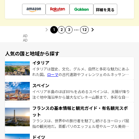
詳細を見る
…
1
2
3
12
AD
AD
人気の国と地域から探す
イタリア
イタリアは歴史、文化、グルメ、自然と多彩な魅力にあふ
れた国。
ローマ
の古代遺跡やフィレンツェのルネッサンス
美術、ヴェネツィアの運河など、歴史あるスポットはもち
スペイン
ろん、トスカーナの美しい田園風景やアマルフィ海岸の絶
景など、自然景観も見逃せない。観光の合間には、本場の
イベリア半島のほぼ80％を占めるスペインは、太陽が降り
ピザやパスタなど、絶品のイタリア料理を堪能することも
注ぐ地中海沿岸から雄大なピレネー山脈まで、多彩な自然
できる。朝目覚めてから夜眠るまで、すべての瞬間を楽し
と文化が詰まったヨーロッパ屈指の旅行先だ。多様な地域
フランスの基本情報と観光ガイド・有名観光スポ
ませてくれるイタリアで、忘れられない旅をしてみよう！
文化が根付くこの国では、情熱的なフラメンコ、熱気あふ
なお、新着のイタリア情報は
コンテンツ一覧
を参照してほ
れる闘牛、そして美味しいタパスが生活の一部となってい
ット
しい。
る。首都マドリードの洗練された雰囲気や、バルセロナの
フランスは、世界中の旅行者を魅了し続けるヨーロッパ屈
アートに溢れた街角から、地方では古代ローマ遺跡や中世
指の観光地だ。首都パリのエッフェル塔やルーブル美術館
の城塞都市、穏やかなビーチリゾートまで多彩な表情を見
といった象徴的なスポットから、田舎町の古風な美しさま
せる。地方によって風土や気候が異なるスペインはその個
ドイツ
で、幅広い魅力が詰まっている。華麗な宮殿、歴史的な大