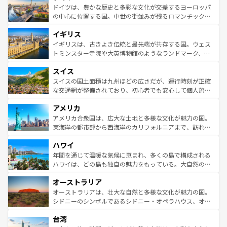
性で訪れる人を魅了する。 なお、新着のスペイン情報は
コ
聖堂、美しいビーチ、そして豊かな自然が、訪れる者を心
ドイツは、豊かな歴史と多彩な文化が交差するヨーロッパ
ンテンツ一覧
を参照してほしい。
から魅了する。また、フランスは美食の国としても知ら
の中心に位置する国。中世の街並みが残るロマンチック街
れ、フランス料理はユネスコ無形文化遺産にも登録されて
道から、未来を先取りするようなモダンな都市まで多様な
イギリス
いる。シャンパンの発祥地であるランス、プロヴァンスの
顔を持つこの国は、どこを歩いても飽きることがない。ベ
香り高いラベンダー畑など、多彩な楽しみ方が可能だ。さ
ルリンの文化的活気、バイエルン州のアルプスの絶景、そ
イギリスは、古きよき伝統と最先端が共存する国。ウェス
らに、パリ以外の地域にも魅力が溢れており、どの街角に
してライン川沿いのワイン畑といった風景は必見。ビール
トミンスター寺院や大英博物館のようなランドマーク、歴
も豊かな歴史と文化が息づいている。パリ以外の個性あふ
とソーセージを味わいながら地元の人と過ごす楽しい時間
史ある大学都市、美しい丘陵地帯や牧歌的な風景など、エ
れる地方に足を運ぶとそれぞれで全く異なる文化を体験で
スイス
は、お酒好きな人にはぜひ体験してほしい。 なお、新着の
リアごとに異なる魅力がある。また、優雅なアフタヌーン
きるだろう。 なお、新着のフランス情報は
コンテンツ一覧
ドイツ情報は
コンテンツ一覧
を参照してほしい。
ティー、ビール好きにはたまらない英国パブ、サッカー観
スイスの国土面積は九州ほどの広さだが、運行時刻が正確
を参照してほしい。
戦など、本場だからこそできる体験も豊富。イギリスを旅
な交通網が整備されており、初心者でも安心して個人旅行
して楽しみつくそう。 なお、新着のイギリス情報は
コンテ
を楽しめる。日本同様に時刻表どおりの旅が可能だ。中世
アメリカ
ンツ一覧
を参照してほしい。
の建物がそのまま残る町や、スイスならではのユニークな
博物館もあり、アルプス観光だけでなく町歩きも満喫する
アメリカ合衆国は、広大な土地と多様な文化が魅力の国。
ことができる。国民の所得が高いため物価も高いが、旅行
東海岸の都市部から西海岸のカリフォルニアまで、訪れる
者向けの交通パス提供のサービスもあり、うまく活用すれ
場所ごとに異なる風景と体験が待っている。ニューヨーク
ハワイ
ば市内交通費無料で観光を楽しむこともできる。 なお、新
のような巨大都市は、観光、ショッピング、エンターテイ
着のスイス情報は
コンテンツ一覧
を参照してほしい。
ンメントが詰まった刺激的なスポットだ。一方、アメリカ
年間を通じて温暖な気候に恵まれ、多くの島で構成される
西部には大自然が広がり、グランドキャニオンやイエロー
ハワイは、どの島も独自の魅力をもっている。大自然の神
ストーン国立公園といった絶景が堪能できる。さらに、南
秘を感じたいなら、火山が生み出した壮大な景観を誇るハ
オーストラリア
部のニューオーリンズでは、音楽と美食が融合した独特の
ワイ島は見逃せない。また、定番の観光地といえばオアフ
文化が魅力。旅行者はアメリカの各地域で異なる魅力を楽
島だが、静かな自然を求めるならマウイ島やカウアイ島が
オーストラリアは、壮大な自然と多様な文化が魅力の国。
しみながら、その多様性と豊かな歴史を感じることができ
おすすめ。エメラルドグリーンに輝く海をはじめ、豊かな
シドニーのシンボルであるシドニー・オペラハウス、オー
るだろう。車でのロードトリップや列車の旅も、アメリカ
文化や歴史が息づいている。「アロハスピリット」と呼ば
ストラリア東海岸北部に広がる大サンゴ礁地帯グレートバ
ならではの贅沢な旅のスタイルだ。 なお、新着のアメリカ
台湾
れるおもてなしの心で訪れる人々を迎えてくれるハワイの
リアリーフや大陸中央部にそびえるウルル（エアーズロッ