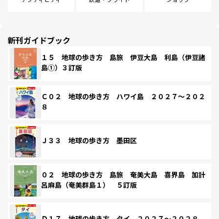
新刊ガイドブック
１５ 地球の歩き方 島旅 伊豆大島 利島（伊豆諸
島①）３訂版
Ｃ０２ 地球の歩き方 ハワイ島 ２０２７～２０２
８
Ｊ３３ 地球の歩き方 墨田区
０２ 地球の歩き方 島旅 奄美大島 喜界島 加計
呂麻島（奄美群島１） ５訂版
Ｄ１７ 地球の歩き方 タイ ２０２７～２０２８