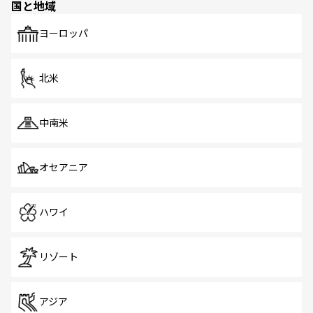
国と地域
発見がある。さらに、治安のよさや充実した公共交通機関
も、旅行者にとっては魅力的なポイント。グルメも豊富
で、ホーカーズは地元の風情を楽しめる外せないスポット
ヨーロッパ
だ。訪れる人を飽きさせないシンガポールで、多様な魅力
を体感しよう。 なお、新着のシンガポール情報は
コンテン
ツ一覧
を参照してほしい。
北米
中南米
オセアニア
ハワイ
リゾート
アジア