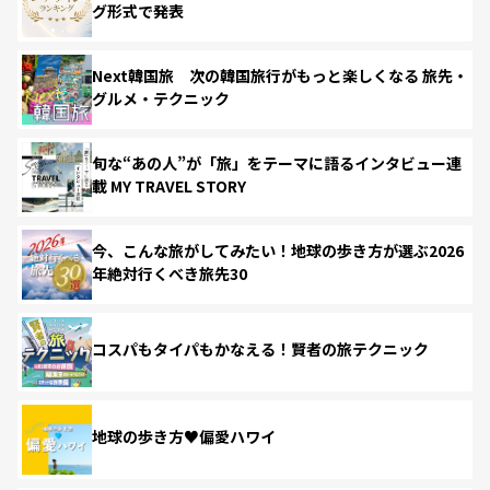
グ形式で発表
Next韓国旅 次の韓国旅行がもっと楽しくなる 旅先・
グルメ・テクニック
旬な“あの人”が「旅」をテーマに語るインタビュー連
載 MY TRAVEL STORY
今、こんな旅がしてみたい！地球の歩き方が選ぶ2026
年絶対行くべき旅先30
コスパもタイパもかなえる！賢者の旅テクニック
地球の歩き方♥偏愛ハワイ