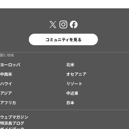
コミュニティを見る
国と地域
ヨーロッパ
北米
中南米
オセアニア
ハワイ
リゾート
アジア
中近東
アフリカ
日本
ウェブマガジン
特派員ブログ
ガイドブック