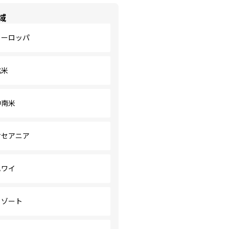
域
ヨーロッパ
北米
中南米
オセアニア
ハワイ
リゾート