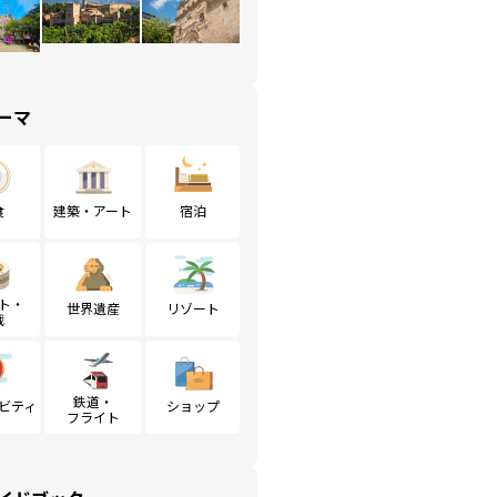
ーマ
食
建築・アート
宿泊
ト・
世界遺産
リゾート
戦
鉄道・
ビティ
ショップ
フライト