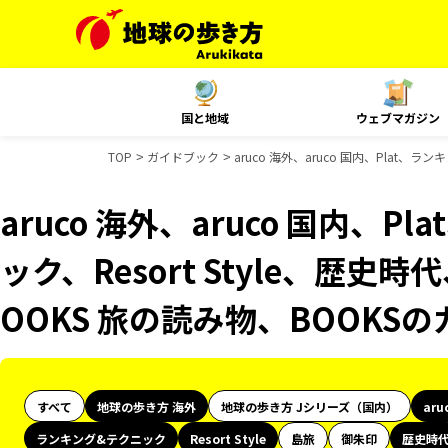
国と地域
ウェブマガジン
TOP
ガイドブック
aruco 海外、aruco 国内、Plat、
aruco 海外、aruco 国内、
ック、Resort Style、歴史時
OOKS 旅の読み物、BOOKS
すべて
地球の歩き方 海外
地球の歩き方 Jシリーズ（国内）
aru
ランキング&テクニック
Resort Style
島旅
御朱印
歴史時