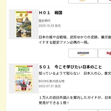
Ｈ０１ 戦国
歴史時代
2025.10.23 発売
日本の城や古戦場、武将ゆかりの史跡、展示
イドする歴史ファン必携の一冊。
Ｓ０１ 今こそ学びたい日本のこと
知っているようで知らない 日本人の心、食
BOOKS 旅の読み物
2022.07.21 発売
１万人の訪日外国人を案内したガイドが、日
発見ができる１冊！