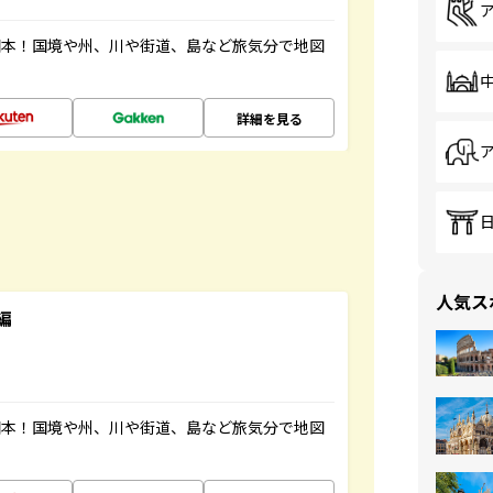
図本！国境や州、川や街道、島など旅気分で地図
詳細を見る
人気ス
編
図本！国境や州、川や街道、島など旅気分で地図