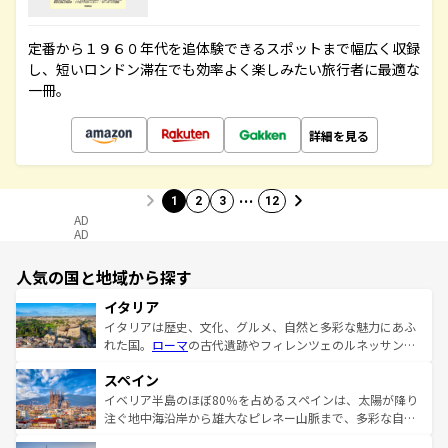
定番から１９６０年代を追体験できるスポットまで幅広く収録
し、短いロンドン滞在でも効率よく楽しみたい旅行者に最適な
一冊。
詳細を見る
…
1
2
3
12
AD
AD
人気の国と地域から探す
イタリア
イタリアは歴史、文化、グルメ、自然と多彩な魅力にあふ
れた国。
ローマ
の古代遺跡やフィレンツェのルネッサンス
美術、ヴェネツィアの運河など、歴史あるスポットはもち
スペイン
ろん、トスカーナの美しい田園風景やアマルフィ海岸の絶
景など、自然景観も見逃せない。観光の合間には、本場の
イベリア半島のほぼ80％を占めるスペインは、太陽が降り
ピザやパスタなど、絶品のイタリア料理を堪能することも
注ぐ地中海沿岸から雄大なピレネー山脈まで、多彩な自然
できる。朝目覚めてから夜眠るまで、すべての瞬間を楽し
と文化が詰まったヨーロッパ屈指の旅行先だ。多様な地域