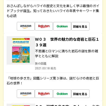
おさんぽしながらハワイの歴史と文化を楽しく学ぶ最強のガイ
ドブックが誕生。知っておきたいハワイの年表やキーワード集
も必読
詳細を見る
Ｗ０３ 世界の魅力的な奇岩と巨石１
３９選
不思議とロマンに満ちた岩石の謎を旅の雑
学とともに解説
旅の図鑑
2021.03.18 発売
「地球の歩き方」図鑑シリーズ第３弾は、謎だらけの奇岩と巨
石の世界！
詳細を見る