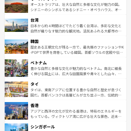
文化が魅力。旅行者はアメリカの各地域で異なる魅力を楽
島だが、静かな自然を求めるならマウイ島やカウアイ島が
オーストラリアは、壮大な自然と多様な文化が魅力の国。
しみながら、その多様性と豊かな歴史を感じることができ
おすすめ。エメラルドグリーンに輝く海をはじめ、豊かな
シドニーのシンボルであるシドニー・オペラハウス、オー
るだろう。車でのロードトリップや列車の旅も、アメリカ
文化や歴史が息づいている。「アロハスピリット」と呼ば
ストラリア東海岸北部に広がる大サンゴ礁地帯グレートバ
ならではの贅沢な旅のスタイルだ。 なお、新着のアメリカ
台湾
れるおもてなしの心で訪れる人々を迎えてくれるハワイの
リアリーフや大陸中央部にそびえるウルル（エアーズロッ
情報は
コンテンツ一覧
を参照してほしい。
人々、おいしいローカルフードやハワイアンミュージッ
ク）、タスマニアの美しい原生林やケアンズの熱帯雨林な
日本から約４時間ほどでたどり着く台湾は、多彩な文化と
ク、伝統的なフラダンスなど、すべてがハワイの魅力を彩
ど、見どころがたくさん。また、カフェやワイン、オージ
自然が織りなす魅力的な観光地。活気あふれる大都市の台
っている。訪れるたびに新しい発見と感動が待っているハ
ービーフなどの食文化も豊かで、美味しいものであふれて
北やノスタルジックな町並みが人気な九份（ジォウフェ
ワイを、存分に味わってほしい。 なお、新着のハワイ情報
韓国
いる。アクティビティも充実しており、サーフィンやダイ
ン）、静ひつな山岳地帯である台湾東部など、都市の喧騒
は
コンテンツ一覧
を参照してほしい。
ビング、ハイキングなど、アウトドア好きにはたまらな
と山間の静けさが共存しており、訪れる人に新しい発見と
歴史ある王朝文化が残る一方で、最先端のファッションやK
い。オーストラリアの多彩な魅力を存分に味わいつくそ
驚きをもたらしてくれる。また、奥深い台湾の食文化も魅
-POPで世界を席巻している韓国。首都ソウルの宮殿や伝統
う。 なお、新着のオーストラリア情報は
コンテンツ一覧
を
力で、夜市などの屋台グルメから高級料理、ヘルシーで美
家屋が並ぶエリアでは韓国の歴史と文化に浸ることがで
参照してほしい。
ベトナム
容にもいいと評判のスイーツなど、バラエティ豊かな料理
き、地方に足を延ばせば四季折々の自然美を楽しむことが
が味わえる。 なお、新着の台湾情報は
コンテンツ一覧
を参
できる。そして、キムチや焼肉、絶品のストリートフード
豊かな自然と多様な文化が魅力的なベトナム。南北に細長
照してほしい。
まで、さまざまな韓国料理が待っている。夜には、韓国な
く伸びる国土には、広大な田園風景や青々とした山々、世
らではのナイトライフも堪能できる。あたたかいホスピタ
界遺産に登録された壮大な自然景観が点在し、都市部では
タイ
リティに包まれながら、韓国の多彩な魅力を心ゆくまで味
急速な発展と共に伝統が息づく。ハノイの古い町並みやホ
わってみてほしい。 なお、新着の韓国情報は
コンテンツ一
ーチミン市のフランス統治時代の建物も、独特の雰囲気を
タイは、東南アジアに位置する豊かな自然と歴史が息づく
覧
を参照してほしい。
醸し出している。また、バラエティの豊かさとおいしさで
国だ。首都バンコクは高層ビルが立ち並ぶ一方、伝統的な
世界中の食通を魅了してやまないベトナム料理も魅力のひ
寺院や市場がいたるところに点在し、古きよき文化と現代
香港
とつ。フォーやバインミー、ベトナムコーヒーなどは、ぜ
の活気が交差している。北部ではチェンマイなどの山岳地
ひ現地で味わいたい。どの地域を訪れてもあたたかい人々
帯で自然と触れ合い、南部ではプーケットやクラビの美し
アジアと西洋の文化が交わる香港は、特有のエネルギーを
が旅行者を迎えてくれるので、きっと忘れられない旅にな
いビーチでリゾート気分を楽しむことができる。タイ料理
もっている。ヴィクトリア湾に広がる壮大な景色、近未来
るはずだ。 なお、新着のベトナム情報は
コンテンツ一覧
を
は世界的に有名で、屋台から高級レストランまで味覚を刺
的なアートスポット、そして歴史と現代が融合した町並
参照してほしい。
シンガポール
激する。気候は一年中温暖で、どの季節にも異なる楽しみ
み、どこを訪れても感動するはず。観光スポットが密集し