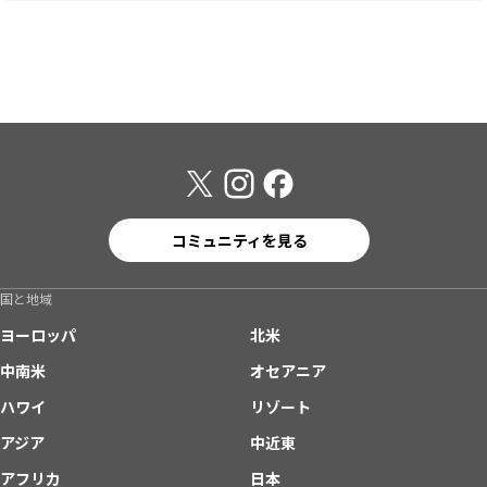
コミュニティを見る
国と地域
ヨーロッパ
北米
中南米
オセアニア
ハワイ
リゾート
アジア
中近東
アフリカ
日本