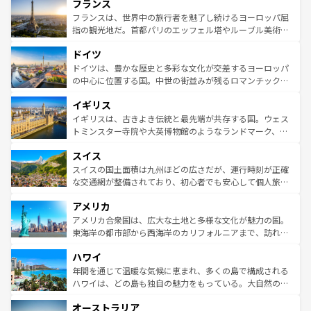
フランス
ませてくれるイタリアで、忘れられない旅をしてみよう！
文化が根付くこの国では、情熱的なフラメンコ、熱気あふ
なお、新着のイタリア情報は
コンテンツ一覧
を参照してほ
れる闘牛、そして美味しいタパスが生活の一部となってい
フランスは、世界中の旅行者を魅了し続けるヨーロッパ屈
しい。
る。首都マドリードの洗練された雰囲気や、バルセロナの
指の観光地だ。首都パリのエッフェル塔やルーブル美術館
アートに溢れた街角から、地方では古代ローマ遺跡や中世
といった象徴的なスポットから、田舎町の古風な美しさま
ドイツ
の城塞都市、穏やかなビーチリゾートまで多彩な表情を見
で、幅広い魅力が詰まっている。華麗な宮殿、歴史的な大
せる。地方によって風土や気候が異なるスペインはその個
聖堂、美しいビーチ、そして豊かな自然が、訪れる者を心
ドイツは、豊かな歴史と多彩な文化が交差するヨーロッパ
性で訪れる人を魅了する。 なお、新着のスペイン情報は
コ
から魅了する。また、フランスは美食の国としても知ら
の中心に位置する国。中世の街並みが残るロマンチック街
ンテンツ一覧
を参照してほしい。
れ、フランス料理はユネスコ無形文化遺産にも登録されて
道から、未来を先取りするようなモダンな都市まで多様な
イギリス
いる。シャンパンの発祥地であるランス、プロヴァンスの
顔を持つこの国は、どこを歩いても飽きることがない。ベ
香り高いラベンダー畑など、多彩な楽しみ方が可能だ。さ
ルリンの文化的活気、バイエルン州のアルプスの絶景、そ
イギリスは、古きよき伝統と最先端が共存する国。ウェス
らに、パリ以外の地域にも魅力が溢れており、どの街角に
してライン川沿いのワイン畑といった風景は必見。ビール
トミンスター寺院や大英博物館のようなランドマーク、歴
も豊かな歴史と文化が息づいている。パリ以外の個性あふ
とソーセージを味わいながら地元の人と過ごす楽しい時間
史ある大学都市、美しい丘陵地帯や牧歌的な風景など、エ
れる地方に足を運ぶとそれぞれで全く異なる文化を体験で
スイス
は、お酒好きな人にはぜひ体験してほしい。 なお、新着の
リアごとに異なる魅力がある。また、優雅なアフタヌーン
きるだろう。 なお、新着のフランス情報は
コンテンツ一覧
ドイツ情報は
コンテンツ一覧
を参照してほしい。
ティー、ビール好きにはたまらない英国パブ、サッカー観
スイスの国土面積は九州ほどの広さだが、運行時刻が正確
を参照してほしい。
戦など、本場だからこそできる体験も豊富。イギリスを旅
な交通網が整備されており、初心者でも安心して個人旅行
して楽しみつくそう。 なお、新着のイギリス情報は
コンテ
を楽しめる。日本同様に時刻表どおりの旅が可能だ。中世
アメリカ
ンツ一覧
を参照してほしい。
の建物がそのまま残る町や、スイスならではのユニークな
博物館もあり、アルプス観光だけでなく町歩きも満喫する
アメリカ合衆国は、広大な土地と多様な文化が魅力の国。
ことができる。国民の所得が高いため物価も高いが、旅行
東海岸の都市部から西海岸のカリフォルニアまで、訪れる
者向けの交通パス提供のサービスもあり、うまく活用すれ
場所ごとに異なる風景と体験が待っている。ニューヨーク
ハワイ
ば市内交通費無料で観光を楽しむこともできる。 なお、新
のような巨大都市は、観光、ショッピング、エンターテイ
着のスイス情報は
コンテンツ一覧
を参照してほしい。
ンメントが詰まった刺激的なスポットだ。一方、アメリカ
年間を通じて温暖な気候に恵まれ、多くの島で構成される
西部には大自然が広がり、グランドキャニオンやイエロー
ハワイは、どの島も独自の魅力をもっている。大自然の神
ストーン国立公園といった絶景が堪能できる。さらに、南
秘を感じたいなら、火山が生み出した壮大な景観を誇るハ
オーストラリア
部のニューオーリンズでは、音楽と美食が融合した独特の
ワイ島は見逃せない。また、定番の観光地といえばオアフ