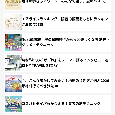
地球の歩き方アワード みんなで選ぶ、旅のベスト。
エアラインランキング 読者の投票をもとにランキン
グ形式で発表
Next韓国旅 次の韓国旅行がもっと楽しくなる 旅先・
グルメ・テクニック
旬な“あの人”が「旅」をテーマに語るインタビュー連
載 MY TRAVEL STORY
今、こんな旅がしてみたい！地球の歩き方が選ぶ2026
年絶対行くべき旅先30
コスパもタイパもかなえる！賢者の旅テクニック