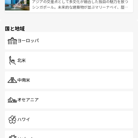
が待っている。親しみやすいタイの人々、仏教を中心とし
ており、効率よく見どころを回れるのも魅力。息をのむよ
アジアの交差点として多文化が融合した独自の魅力を放つ
た文化、そして多様な観光資源が、訪れる旅人を魅了し続
うな絶景から文化的な体験まで、香港を存分に楽しみ尽く
シンガポール。未来的な建築物が並ぶマリーナベイ、歴史
ける。 なお、新着のタイ情報は
コンテンツ一覧
を参照して
そう。 なお、新着の香港情報は
コンテンツ一覧
を参照して
と伝統を感じられるエスニックタウン、多数の緑豊かな公
ほしい。
ほしい。
園や自然保護区など、自然が調和した近代的な景観と文化
の多様性あふれるカラフルな町は、どこを歩いても新しい
国と地域
発見がある。さらに、治安のよさや充実した公共交通機関
も、旅行者にとっては魅力的なポイント。グルメも豊富
で、ホーカーズは地元の風情を楽しめる外せないスポット
ヨーロッパ
だ。訪れる人を飽きさせないシンガポールで、多様な魅力
を体感しよう。 なお、新着のシンガポール情報は
コンテン
ツ一覧
を参照してほしい。
北米
中南米
オセアニア
ハワイ