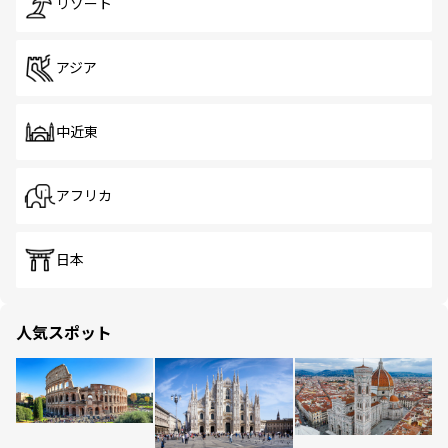
リゾート
アジア
中近東
アフリカ
日本
人気スポット