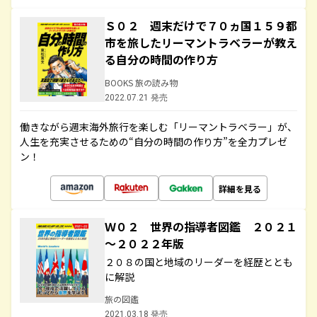
Ｓ０２ 週末だけで７０ヵ国１５９都
市を旅したリーマントラベラーが教え
る自分の時間の作り方
BOOKS 旅の読み物
2022.07.21 発売
働きながら週末海外旅行を楽しむ「リーマントラベラー」が、
人生を充実させるための“自分の時間の作り方”を全力プレゼ
ン！
詳細を見る
Ｗ０２ 世界の指導者図鑑 ２０２１
～２０２２年版
２０８の国と地域のリーダーを経歴ととも
に解説
旅の図鑑
2021.03.18 発売