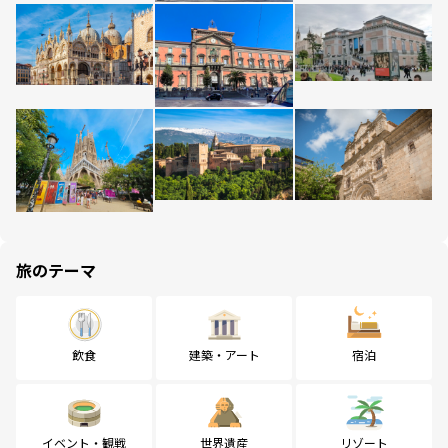
旅のテーマ
飲食
建築・アート
宿泊
イベント・観戦
世界遺産
リゾート