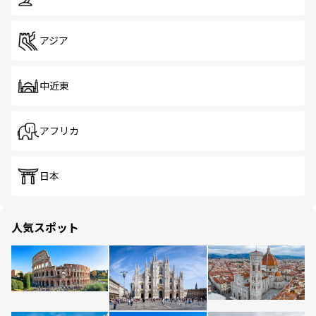
アジア
中近東
アフリカ
日本
人気スポット