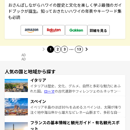
おさんぽしながらハワイの歴史と文化を楽しく学ぶ最強のガイ
ドブックが誕生。知っておきたいハワイの年表やキーワード集
も必読
詳細を見る
…
1
2
3
13
AD
AD
人気の国と地域から探す
イタリア
イタリアは歴史、文化、グルメ、自然と多彩な魅力にあふ
れた国。
ローマ
の古代遺跡やフィレンツェのルネッサンス
美術、ヴェネツィアの運河など、歴史あるスポットはもち
スペイン
ろん、トスカーナの美しい田園風景やアマルフィ海岸の絶
景など、自然景観も見逃せない。観光の合間には、本場の
イベリア半島のほぼ80％を占めるスペインは、太陽が降り
ピザやパスタなど、絶品のイタリア料理を堪能することも
注ぐ地中海沿岸から雄大なピレネー山脈まで、多彩な自然
できる。朝目覚めてから夜眠るまで、すべての瞬間を楽し
と文化が詰まったヨーロッパ屈指の旅行先だ。多様な地域
フランスの基本情報と観光ガイド・有名観光スポ
ませてくれるイタリアで、忘れられない旅をしてみよう！
文化が根付くこの国では、情熱的なフラメンコ、熱気あふ
なお、新着のイタリア情報は
コンテンツ一覧
を参照してほ
れる闘牛、そして美味しいタパスが生活の一部となってい
ット