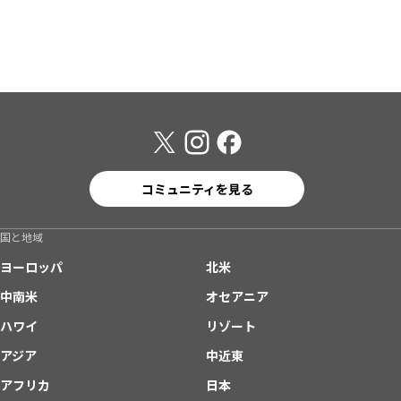
コミュニティを見る
国と地域
ヨーロッパ
北米
中南米
オセアニア
ハワイ
リゾート
アジア
中近東
アフリカ
日本