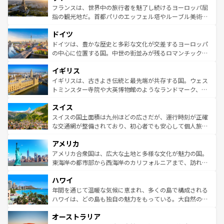
しい。
る。首都マドリードの洗練された雰囲気や、バルセロナの
フランスは、世界中の旅行者を魅了し続けるヨーロッパ屈
アートに溢れた街角から、地方では古代ローマ遺跡や中世
指の観光地だ。首都パリのエッフェル塔やルーブル美術館
の城塞都市、穏やかなビーチリゾートまで多彩な表情を見
といった象徴的なスポットから、田舎町の古風な美しさま
せる。地方によって風土や気候が異なるスペインはその個
ドイツ
で、幅広い魅力が詰まっている。華麗な宮殿、歴史的な大
性で訪れる人を魅了する。 なお、新着のスペイン情報は
コ
聖堂、美しいビーチ、そして豊かな自然が、訪れる者を心
ドイツは、豊かな歴史と多彩な文化が交差するヨーロッパ
ンテンツ一覧
を参照してほしい。
から魅了する。また、フランスは美食の国としても知ら
の中心に位置する国。中世の街並みが残るロマンチック街
れ、フランス料理はユネスコ無形文化遺産にも登録されて
道から、未来を先取りするようなモダンな都市まで多様な
イギリス
いる。シャンパンの発祥地であるランス、プロヴァンスの
顔を持つこの国は、どこを歩いても飽きることがない。ベ
香り高いラベンダー畑など、多彩な楽しみ方が可能だ。さ
ルリンの文化的活気、バイエルン州のアルプスの絶景、そ
イギリスは、古きよき伝統と最先端が共存する国。ウェス
らに、パリ以外の地域にも魅力が溢れており、どの街角に
してライン川沿いのワイン畑といった風景は必見。ビール
トミンスター寺院や大英博物館のようなランドマーク、歴
も豊かな歴史と文化が息づいている。パリ以外の個性あふ
とソーセージを味わいながら地元の人と過ごす楽しい時間
史ある大学都市、美しい丘陵地帯や牧歌的な風景など、エ
れる地方に足を運ぶとそれぞれで全く異なる文化を体験で
スイス
は、お酒好きな人にはぜひ体験してほしい。 なお、新着の
リアごとに異なる魅力がある。また、優雅なアフタヌーン
きるだろう。 なお、新着のフランス情報は
コンテンツ一覧
ドイツ情報は
コンテンツ一覧
を参照してほしい。
ティー、ビール好きにはたまらない英国パブ、サッカー観
スイスの国土面積は九州ほどの広さだが、運行時刻が正確
を参照してほしい。
戦など、本場だからこそできる体験も豊富。イギリスを旅
な交通網が整備されており、初心者でも安心して個人旅行
して楽しみつくそう。 なお、新着のイギリス情報は
コンテ
を楽しめる。日本同様に時刻表どおりの旅が可能だ。中世
アメリカ
ンツ一覧
を参照してほしい。
の建物がそのまま残る町や、スイスならではのユニークな
博物館もあり、アルプス観光だけでなく町歩きも満喫する
アメリカ合衆国は、広大な土地と多様な文化が魅力の国。
ことができる。国民の所得が高いため物価も高いが、旅行
東海岸の都市部から西海岸のカリフォルニアまで、訪れる
者向けの交通パス提供のサービスもあり、うまく活用すれ
場所ごとに異なる風景と体験が待っている。ニューヨーク
ハワイ
ば市内交通費無料で観光を楽しむこともできる。 なお、新
のような巨大都市は、観光、ショッピング、エンターテイ
着のスイス情報は
コンテンツ一覧
を参照してほしい。
ンメントが詰まった刺激的なスポットだ。一方、アメリカ
年間を通じて温暖な気候に恵まれ、多くの島で構成される
西部には大自然が広がり、グランドキャニオンやイエロー
ハワイは、どの島も独自の魅力をもっている。大自然の神
ストーン国立公園といった絶景が堪能できる。さらに、南
秘を感じたいなら、火山が生み出した壮大な景観を誇るハ
オーストラリア
部のニューオーリンズでは、音楽と美食が融合した独特の
ワイ島は見逃せない。また、定番の観光地といえばオアフ