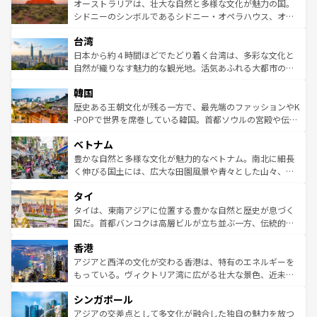
文化が魅力。旅行者はアメリカの各地域で異なる魅力を楽
島だが、静かな自然を求めるならマウイ島やカウアイ島が
オーストラリアは、壮大な自然と多様な文化が魅力の国。
しみながら、その多様性と豊かな歴史を感じることができ
おすすめ。エメラルドグリーンに輝く海をはじめ、豊かな
シドニーのシンボルであるシドニー・オペラハウス、オー
るだろう。車でのロードトリップや列車の旅も、アメリカ
文化や歴史が息づいている。「アロハスピリット」と呼ば
ストラリア東海岸北部に広がる大サンゴ礁地帯グレートバ
ならではの贅沢な旅のスタイルだ。 なお、新着のアメリカ
台湾
れるおもてなしの心で訪れる人々を迎えてくれるハワイの
リアリーフや大陸中央部にそびえるウルル（エアーズロッ
情報は
コンテンツ一覧
を参照してほしい。
人々、おいしいローカルフードやハワイアンミュージッ
ク）、タスマニアの美しい原生林やケアンズの熱帯雨林な
日本から約４時間ほどでたどり着く台湾は、多彩な文化と
ク、伝統的なフラダンスなど、すべてがハワイの魅力を彩
ど、見どころがたくさん。また、カフェやワイン、オージ
自然が織りなす魅力的な観光地。活気あふれる大都市の台
っている。訪れるたびに新しい発見と感動が待っているハ
ービーフなどの食文化も豊かで、美味しいものであふれて
北やノスタルジックな町並みが人気な九份（ジォウフェ
ワイを、存分に味わってほしい。 なお、新着のハワイ情報
韓国
いる。アクティビティも充実しており、サーフィンやダイ
ン）、静ひつな山岳地帯である台湾東部など、都市の喧騒
は
コンテンツ一覧
を参照してほしい。
ビング、ハイキングなど、アウトドア好きにはたまらな
と山間の静けさが共存しており、訪れる人に新しい発見と
歴史ある王朝文化が残る一方で、最先端のファッションやK
い。オーストラリアの多彩な魅力を存分に味わいつくそ
驚きをもたらしてくれる。また、奥深い台湾の食文化も魅
-POPで世界を席巻している韓国。首都ソウルの宮殿や伝統
う。 なお、新着のオーストラリア情報は
コンテンツ一覧
を
力で、夜市などの屋台グルメから高級料理、ヘルシーで美
家屋が並ぶエリアでは韓国の歴史と文化に浸ることがで
参照してほしい。
ベトナム
容にもいいと評判のスイーツなど、バラエティ豊かな料理
き、地方に足を延ばせば四季折々の自然美を楽しむことが
が味わえる。 なお、新着の台湾情報は
コンテンツ一覧
を参
できる。そして、キムチや焼肉、絶品のストリートフード
豊かな自然と多様な文化が魅力的なベトナム。南北に細長
照してほしい。
まで、さまざまな韓国料理が待っている。夜には、韓国な
く伸びる国土には、広大な田園風景や青々とした山々、世
らではのナイトライフも堪能できる。あたたかいホスピタ
界遺産に登録された壮大な自然景観が点在し、都市部では
タイ
リティに包まれながら、韓国の多彩な魅力を心ゆくまで味
急速な発展と共に伝統が息づく。ハノイの古い町並みやホ
わってみてほしい。 なお、新着の韓国情報は
コンテンツ一
ーチミン市のフランス統治時代の建物も、独特の雰囲気を
タイは、東南アジアに位置する豊かな自然と歴史が息づく
覧
を参照してほしい。
醸し出している。また、バラエティの豊かさとおいしさで
国だ。首都バンコクは高層ビルが立ち並ぶ一方、伝統的な
世界中の食通を魅了してやまないベトナム料理も魅力のひ
寺院や市場がいたるところに点在し、古きよき文化と現代
香港
とつ。フォーやバインミー、ベトナムコーヒーなどは、ぜ
の活気が交差している。北部ではチェンマイなどの山岳地
ひ現地で味わいたい。どの地域を訪れてもあたたかい人々
帯で自然と触れ合い、南部ではプーケットやクラビの美し
アジアと西洋の文化が交わる香港は、特有のエネルギーを
が旅行者を迎えてくれるので、きっと忘れられない旅にな
いビーチでリゾート気分を楽しむことができる。タイ料理
もっている。ヴィクトリア湾に広がる壮大な景色、近未来
るはずだ。 なお、新着のベトナム情報は
コンテンツ一覧
を
は世界的に有名で、屋台から高級レストランまで味覚を刺
的なアートスポット、そして歴史と現代が融合した町並
参照してほしい。
シンガポール
激する。気候は一年中温暖で、どの季節にも異なる楽しみ
み、どこを訪れても感動するはず。観光スポットが密集し
が待っている。親しみやすいタイの人々、仏教を中心とし
ており、効率よく見どころを回れるのも魅力。息をのむよ
アジアの交差点として多文化が融合した独自の魅力を放つ