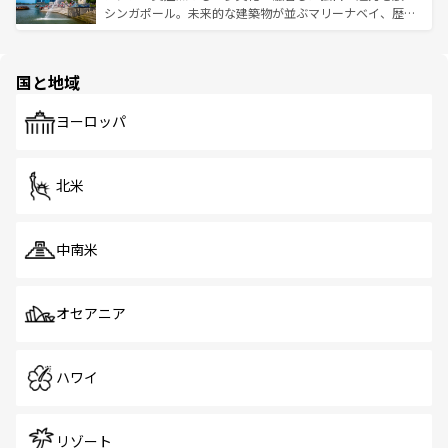
た文化、そして多様な観光資源が、訪れる旅人を魅了し続
うな絶景から文化的な体験まで、香港を存分に楽しみ尽く
シンガポール。未来的な建築物が並ぶマリーナベイ、歴史
ける。 なお、新着のタイ情報は
コンテンツ一覧
を参照して
そう。 なお、新着の香港情報は
コンテンツ一覧
を参照して
と伝統を感じられるエスニックタウン、多数の緑豊かな公
ほしい。
ほしい。
園や自然保護区など、自然が調和した近代的な景観と文化
の多様性あふれるカラフルな町は、どこを歩いても新しい
国と地域
発見がある。さらに、治安のよさや充実した公共交通機関
も、旅行者にとっては魅力的なポイント。グルメも豊富
で、ホーカーズは地元の風情を楽しめる外せないスポット
ヨーロッパ
だ。訪れる人を飽きさせないシンガポールで、多様な魅力
を体感しよう。 なお、新着のシンガポール情報は
コンテン
ツ一覧
を参照してほしい。
北米
中南米
オセアニア
ハワイ
リゾート