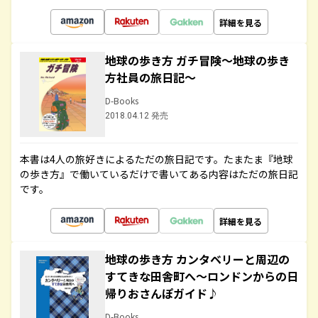
詳細を見る
地球の歩き方 ガチ冒険～地球の歩き
方社員の旅日記～
D-Books
2018.04.12 発売
本書は4人の旅好きによるただの旅日記です。たまたま『地球
の歩き方』で働いているだけで書いてある内容はただの旅日記
です。
詳細を見る
地球の歩き方 カンタベリーと周辺の
すてきな田舎町へ～ロンドンからの日
帰りおさんぽガイド♪
D-Books