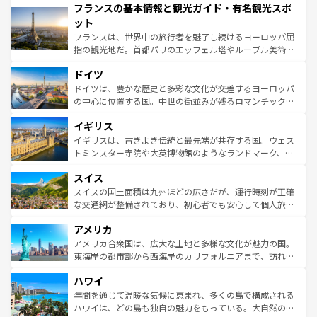
フランスの基本情報と観光ガイド・有名観光スポ
ませてくれるイタリアで、忘れられない旅をしてみよう！
文化が根付くこの国では、情熱的なフラメンコ、熱気あふ
なお、新着のイタリア情報は
コンテンツ一覧
を参照してほ
れる闘牛、そして美味しいタパスが生活の一部となってい
ット
しい。
る。首都マドリードの洗練された雰囲気や、バルセロナの
フランスは、世界中の旅行者を魅了し続けるヨーロッパ屈
アートに溢れた街角から、地方では古代ローマ遺跡や中世
指の観光地だ。首都パリのエッフェル塔やルーブル美術館
の城塞都市、穏やかなビーチリゾートまで多彩な表情を見
といった象徴的なスポットから、田舎町の古風な美しさま
せる。地方によって風土や気候が異なるスペインはその個
ドイツ
で、幅広い魅力が詰まっている。華麗な宮殿、歴史的な大
性で訪れる人を魅了する。 なお、新着のスペイン情報は
コ
聖堂、美しいビーチ、そして豊かな自然が、訪れる者を心
ドイツは、豊かな歴史と多彩な文化が交差するヨーロッパ
ンテンツ一覧
を参照してほしい。
から魅了する。また、フランスは美食の国としても知ら
の中心に位置する国。中世の街並みが残るロマンチック街
れ、フランス料理はユネスコ無形文化遺産にも登録されて
道から、未来を先取りするようなモダンな都市まで多様な
イギリス
いる。シャンパンの発祥地であるランス、プロヴァンスの
顔を持つこの国は、どこを歩いても飽きることがない。ベ
香り高いラベンダー畑など、多彩な楽しみ方が可能だ。さ
ルリンの文化的活気、バイエルン州のアルプスの絶景、そ
イギリスは、古きよき伝統と最先端が共存する国。ウェス
らに、パリ以外の地域にも魅力が溢れており、どの街角に
してライン川沿いのワイン畑といった風景は必見。ビール
トミンスター寺院や大英博物館のようなランドマーク、歴
も豊かな歴史と文化が息づいている。パリ以外の個性あふ
とソーセージを味わいながら地元の人と過ごす楽しい時間
史ある大学都市、美しい丘陵地帯や牧歌的な風景など、エ
れる地方に足を運ぶとそれぞれで全く異なる文化を体験で
スイス
は、お酒好きな人にはぜひ体験してほしい。 なお、新着の
リアごとに異なる魅力がある。また、優雅なアフタヌーン
きるだろう。 なお、新着のフランス情報は
コンテンツ一覧
ドイツ情報は
コンテンツ一覧
を参照してほしい。
ティー、ビール好きにはたまらない英国パブ、サッカー観
スイスの国土面積は九州ほどの広さだが、運行時刻が正確
を参照してほしい。
戦など、本場だからこそできる体験も豊富。イギリスを旅
な交通網が整備されており、初心者でも安心して個人旅行
して楽しみつくそう。 なお、新着のイギリス情報は
コンテ
を楽しめる。日本同様に時刻表どおりの旅が可能だ。中世
アメリカ
ンツ一覧
を参照してほしい。
の建物がそのまま残る町や、スイスならではのユニークな
博物館もあり、アルプス観光だけでなく町歩きも満喫する
アメリカ合衆国は、広大な土地と多様な文化が魅力の国。
ことができる。国民の所得が高いため物価も高いが、旅行
東海岸の都市部から西海岸のカリフォルニアまで、訪れる
者向けの交通パス提供のサービスもあり、うまく活用すれ
場所ごとに異なる風景と体験が待っている。ニューヨーク
ハワイ
ば市内交通費無料で観光を楽しむこともできる。 なお、新
のような巨大都市は、観光、ショッピング、エンターテイ
着のスイス情報は
コンテンツ一覧
を参照してほしい。
ンメントが詰まった刺激的なスポットだ。一方、アメリカ
年間を通じて温暖な気候に恵まれ、多くの島で構成される
西部には大自然が広がり、グランドキャニオンやイエロー
ハワイは、どの島も独自の魅力をもっている。大自然の神