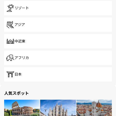
リゾート
アジア
中近東
アフリカ
日本
人気スポット