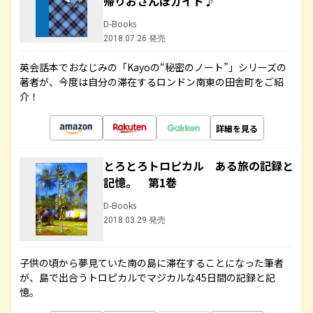
帰りおさんぽガイド♪
D-Books
2018.07.26 発売
英会話本でおなじみの「Kayoの“秘密のノート”」シリーズの
著者が、今度は自分の滞在するロンドン南東の田舎町をご紹
介！
詳細を見る
とろとろトロピカル ある旅の記録と
記憶。 第1巻
D-Books
2018.03.29 発売
子供の頃から夢見ていた南の島に滞在することになった筆者
が、島で出合うトロピカルでマジカルな45日間の記録と記
憶。