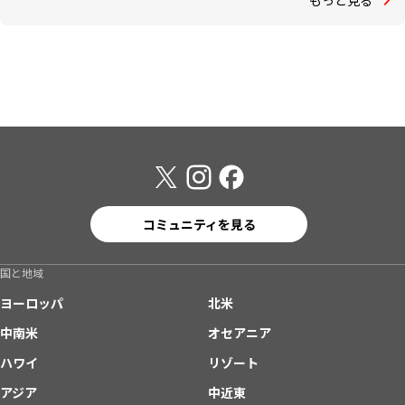
コミュニティを見る
国と地域
ヨーロッパ
北米
中南米
オセアニア
ハワイ
リゾート
アジア
中近東