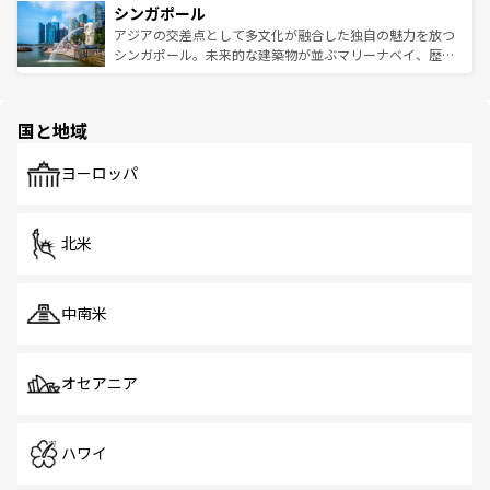
参照してほしい。
シンガポール
激する。気候は一年中温暖で、どの季節にも異なる楽しみ
み、どこを訪れても感動するはず。観光スポットが密集し
が待っている。親しみやすいタイの人々、仏教を中心とし
ており、効率よく見どころを回れるのも魅力。息をのむよ
アジアの交差点として多文化が融合した独自の魅力を放つ
た文化、そして多様な観光資源が、訪れる旅人を魅了し続
うな絶景から文化的な体験まで、香港を存分に楽しみ尽く
シンガポール。未来的な建築物が並ぶマリーナベイ、歴史
ける。 なお、新着のタイ情報は
コンテンツ一覧
を参照して
そう。 なお、新着の香港情報は
コンテンツ一覧
を参照して
と伝統を感じられるエスニックタウン、多数の緑豊かな公
ほしい。
ほしい。
園や自然保護区など、自然が調和した近代的な景観と文化
の多様性あふれるカラフルな町は、どこを歩いても新しい
国と地域
発見がある。さらに、治安のよさや充実した公共交通機関
も、旅行者にとっては魅力的なポイント。グルメも豊富
で、ホーカーズは地元の風情を楽しめる外せないスポット
ヨーロッパ
だ。訪れる人を飽きさせないシンガポールで、多様な魅力
を体感しよう。 なお、新着のシンガポール情報は
コンテン
ツ一覧
を参照してほしい。
北米
中南米
オセアニア
ハワイ