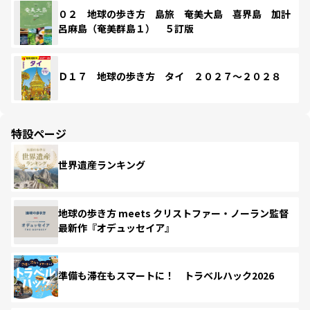
０２ 地球の歩き方 島旅 奄美大島 喜界島 加計
呂麻島（奄美群島１） ５訂版
Ｄ１７ 地球の歩き方 タイ ２０２７～２０２８
特設ページ
世界遺産ランキング
地球の歩き方 meets クリストファー・ノーラン監督
最新作『オデュッセイア』
準備も滞在もスマートに！ トラベルハック2026