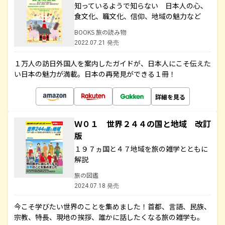
知っているようで知らない 日本人の心、
食文化、職文化、信仰、地域の魅力など
BOOKS 旅の読み物
2022.07.21 発売
１万人の訪日外国人を案内したガイドが、日本人にこそ伝えた
い日本の魅力が満載。日本の再発見ができる１冊！
詳細を見る
Ｗ０１ 世界２４４の国と地域 改訂
版
１９７ヵ国と４７地域を旅の雑学とともに
解説
旅の図鑑
2024.07.18 発売
今こそ学びたい世界のことを集めました！首都、言語、民族、
宗教、特長、現地の挨拶、誰かに話したくなる旅の雑学も。