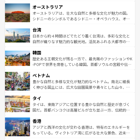
ストーン国立公園といった絶景が堪能できる。さらに、南
秘を感じたいなら、火山が生み出した壮大な景観を誇るハ
オーストラリア
部のニューオーリンズでは、音楽と美食が融合した独特の
ワイ島は見逃せない。また、定番の観光地といえばオアフ
文化が魅力。旅行者はアメリカの各地域で異なる魅力を楽
島だが、静かな自然を求めるならマウイ島やカウアイ島が
オーストラリアは、壮大な自然と多様な文化が魅力の国。
しみながら、その多様性と豊かな歴史を感じることができ
おすすめ。エメラルドグリーンに輝く海をはじめ、豊かな
シドニーのシンボルであるシドニー・オペラハウス、オー
るだろう。車でのロードトリップや列車の旅も、アメリカ
文化や歴史が息づいている。「アロハスピリット」と呼ば
ストラリア東海岸北部に広がる大サンゴ礁地帯グレートバ
ならではの贅沢な旅のスタイルだ。 なお、新着のアメリカ
台湾
れるおもてなしの心で訪れる人々を迎えてくれるハワイの
リアリーフや大陸中央部にそびえるウルル（エアーズロッ
情報は
コンテンツ一覧
を参照してほしい。
人々、おいしいローカルフードやハワイアンミュージッ
ク）、タスマニアの美しい原生林やケアンズの熱帯雨林な
日本から約４時間ほどでたどり着く台湾は、多彩な文化と
ク、伝統的なフラダンスなど、すべてがハワイの魅力を彩
ど、見どころがたくさん。また、カフェやワイン、オージ
自然が織りなす魅力的な観光地。活気あふれる大都市の台
っている。訪れるたびに新しい発見と感動が待っているハ
ービーフなどの食文化も豊かで、美味しいものであふれて
北やノスタルジックな町並みが人気な九份（ジォウフェ
ワイを、存分に味わってほしい。 なお、新着のハワイ情報
韓国
いる。アクティビティも充実しており、サーフィンやダイ
ン）、静ひつな山岳地帯である台湾東部など、都市の喧騒
は
コンテンツ一覧
を参照してほしい。
ビング、ハイキングなど、アウトドア好きにはたまらな
と山間の静けさが共存しており、訪れる人に新しい発見と
歴史ある王朝文化が残る一方で、最先端のファッションやK
い。オーストラリアの多彩な魅力を存分に味わいつくそ
驚きをもたらしてくれる。また、奥深い台湾の食文化も魅
-POPで世界を席巻している韓国。首都ソウルの宮殿や伝統
う。 なお、新着のオーストラリア情報は
コンテンツ一覧
を
力で、夜市などの屋台グルメから高級料理、ヘルシーで美
家屋が並ぶエリアでは韓国の歴史と文化に浸ることがで
参照してほしい。
ベトナム
容にもいいと評判のスイーツなど、バラエティ豊かな料理
き、地方に足を延ばせば四季折々の自然美を楽しむことが
が味わえる。 なお、新着の台湾情報は
コンテンツ一覧
を参
できる。そして、キムチや焼肉、絶品のストリートフード
豊かな自然と多様な文化が魅力的なベトナム。南北に細長
照してほしい。
まで、さまざまな韓国料理が待っている。夜には、韓国な
く伸びる国土には、広大な田園風景や青々とした山々、世
らではのナイトライフも堪能できる。あたたかいホスピタ
界遺産に登録された壮大な自然景観が点在し、都市部では
タイ
リティに包まれながら、韓国の多彩な魅力を心ゆくまで味
急速な発展と共に伝統が息づく。ハノイの古い町並みやホ
わってみてほしい。 なお、新着の韓国情報は
コンテンツ一
ーチミン市のフランス統治時代の建物も、独特の雰囲気を
タイは、東南アジアに位置する豊かな自然と歴史が息づく
覧
を参照してほしい。
醸し出している。また、バラエティの豊かさとおいしさで
国だ。首都バンコクは高層ビルが立ち並ぶ一方、伝統的な
世界中の食通を魅了してやまないベトナム料理も魅力のひ
寺院や市場がいたるところに点在し、古きよき文化と現代
香港
とつ。フォーやバインミー、ベトナムコーヒーなどは、ぜ
の活気が交差している。北部ではチェンマイなどの山岳地
ひ現地で味わいたい。どの地域を訪れてもあたたかい人々
帯で自然と触れ合い、南部ではプーケットやクラビの美し
アジアと西洋の文化が交わる香港は、特有のエネルギーを
が旅行者を迎えてくれるので、きっと忘れられない旅にな
いビーチでリゾート気分を楽しむことができる。タイ料理
もっている。ヴィクトリア湾に広がる壮大な景色、近未来
るはずだ。 なお、新着のベトナム情報は
コンテンツ一覧
を
は世界的に有名で、屋台から高級レストランまで味覚を刺
的なアートスポット、そして歴史と現代が融合した町並