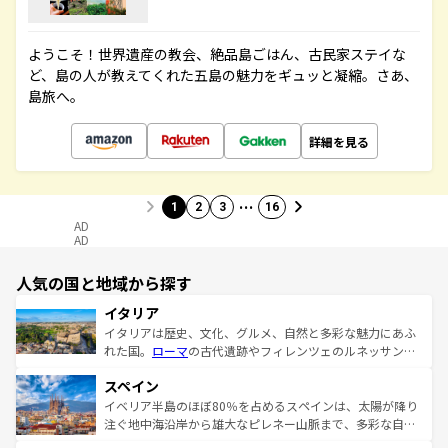
ようこそ！世界遺産の教会、絶品島ごはん、古民家ステイな
ど、島の人が教えてくれた五島の魅力をギュッと凝縮。さあ、
島旅へ。
詳細を見る
…
1
2
3
16
AD
AD
人気の国と地域から探す
イタリア
イタリアは歴史、文化、グルメ、自然と多彩な魅力にあふ
れた国。
ローマ
の古代遺跡やフィレンツェのルネッサンス
美術、ヴェネツィアの運河など、歴史あるスポットはもち
スペイン
ろん、トスカーナの美しい田園風景やアマルフィ海岸の絶
景など、自然景観も見逃せない。観光の合間には、本場の
イベリア半島のほぼ80％を占めるスペインは、太陽が降り
ピザやパスタなど、絶品のイタリア料理を堪能することも
注ぐ地中海沿岸から雄大なピレネー山脈まで、多彩な自然
できる。朝目覚めてから夜眠るまで、すべての瞬間を楽し
と文化が詰まったヨーロッパ屈指の旅行先だ。多様な地域