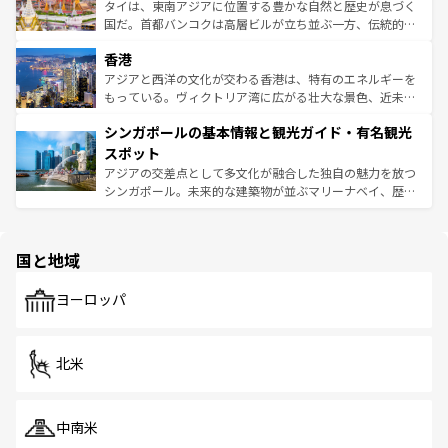
覧
を参照してほしい。
ーチミン市のフランス統治時代の建物も、独特の雰囲気を
タイは、東南アジアに位置する豊かな自然と歴史が息づく
醸し出している。また、バラエティの豊かさとおいしさで
国だ。首都バンコクは高層ビルが立ち並ぶ一方、伝統的な
世界中の食通を魅了してやまないベトナム料理も魅力のひ
寺院や市場がいたるところに点在し、古きよき文化と現代
香港
とつ。フォーやバインミー、ベトナムコーヒーなどは、ぜ
の活気が交差している。北部ではチェンマイなどの山岳地
ひ現地で味わいたい。どの地域を訪れてもあたたかい人々
帯で自然と触れ合い、南部ではプーケットやクラビの美し
アジアと西洋の文化が交わる香港は、特有のエネルギーを
が旅行者を迎えてくれるので、きっと忘れられない旅にな
いビーチでリゾート気分を楽しむことができる。タイ料理
もっている。ヴィクトリア湾に広がる壮大な景色、近未来
るはずだ。 なお、新着のベトナム情報は
コンテンツ一覧
を
は世界的に有名で、屋台から高級レストランまで味覚を刺
的なアートスポット、そして歴史と現代が融合した町並
参照してほしい。
シンガポールの基本情報と観光ガイド・有名観光
激する。気候は一年中温暖で、どの季節にも異なる楽しみ
み、どこを訪れても感動するはず。観光スポットが密集し
が待っている。親しみやすいタイの人々、仏教を中心とし
ており、効率よく見どころを回れるのも魅力。息をのむよ
スポット
た文化、そして多様な観光資源が、訪れる旅人を魅了し続
うな絶景から文化的な体験まで、香港を存分に楽しみ尽く
アジアの交差点として多文化が融合した独自の魅力を放つ
ける。 なお、新着のタイ情報は
コンテンツ一覧
を参照して
そう。 なお、新着の香港情報は
コンテンツ一覧
を参照して
シンガポール。未来的な建築物が並ぶマリーナベイ、歴史
ほしい。
ほしい。
と伝統を感じられるエスニックタウン、多数の緑豊かな公
園や自然保護区など、自然が調和した近代的な景観と文化
の多様性あふれるカラフルな町は、どこを歩いても新しい
国と地域
発見がある。さらに、治安のよさや充実した公共交通機関
も、旅行者にとっては魅力的なポイント。グルメも豊富
で、ホーカーズは地元の風情を楽しめる外せないスポット
ヨーロッパ
だ。訪れる人を飽きさせないシンガポールで、多様な魅力
を体感しよう。 なお、新着のシンガポール情報は
コンテン
ツ一覧
を参照してほしい。
北米
中南米