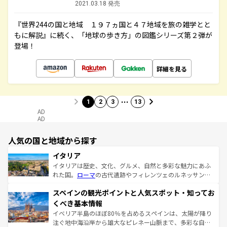
2021.03.18 発売
『世界244の国と地域 １９７ヵ国と４７地域を旅の雑学とと
もに解説』に続く、「地球の歩き方」の図鑑シリーズ第２弾が
登場！
詳細を見る
…
1
2
3
13
AD
AD
人気の国と地域から探す
イタリア
イタリアは歴史、文化、グルメ、自然と多彩な魅力にあふ
れた国。
ローマ
の古代遺跡やフィレンツェのルネッサンス
美術、ヴェネツィアの運河など、歴史あるスポットはもち
スペインの観光ポイントと人気スポット・知ってお
ろん、トスカーナの美しい田園風景やアマルフィ海岸の絶
景など、自然景観も見逃せない。観光の合間には、本場の
くべき基本情報
ピザやパスタなど、絶品のイタリア料理を堪能することも
イベリア半島のほぼ80％を占めるスペインは、太陽が降り
できる。朝目覚めてから夜眠るまで、すべての瞬間を楽し
注ぐ地中海沿岸から雄大なピレネー山脈まで、多彩な自然