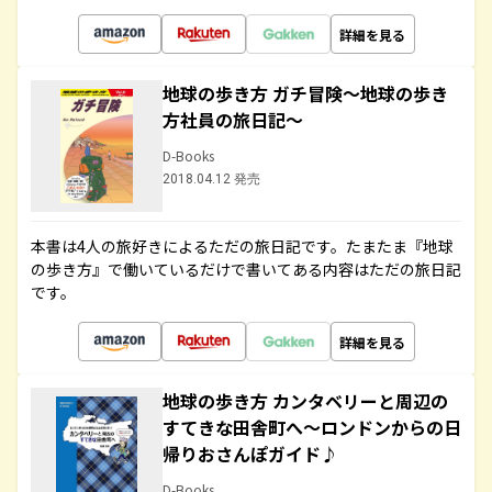
詳細を見る
地球の歩き方 ガチ冒険～地球の歩き
方社員の旅日記～
D-Books
2018.04.12 発売
本書は4人の旅好きによるただの旅日記です。たまたま『地球
の歩き方』で働いているだけで書いてある内容はただの旅日記
です。
詳細を見る
地球の歩き方 カンタベリーと周辺の
すてきな田舎町へ～ロンドンからの日
帰りおさんぽガイド♪
D-Books