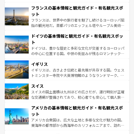
ませてくれるイタリアで、忘れられない旅をしてみよう！
と文化が詰まったヨーロッパ屈指の旅行先だ。多様な地域
なお、新着のイタリア情報は
コンテンツ一覧
を参照してほ
フランスの基本情報と観光ガイド・有名観光スポ
文化が根付くこの国では、情熱的なフラメンコ、熱気あふ
しい。
れる闘牛、そして美味しいタパスが生活の一部となってい
ット
る。首都マドリードの洗練された雰囲気や、バルセロナの
フランスは、世界中の旅行者を魅了し続けるヨーロッパ屈
アートに溢れた街角から、地方では古代ローマ遺跡や中世
指の観光地だ。首都パリのエッフェル塔やルーブル美術館
の城塞都市、穏やかなビーチリゾートまで多彩な表情を見
といった象徴的なスポットから、田舎町の古風な美しさま
せる。地方によって風土や気候が異なるスペインはその個
ドイツの基本情報と観光ガイド・有名観光スポッ
で、幅広い魅力が詰まっている。華麗な宮殿、歴史的な大
性で訪れる人を魅了する。 なお、新着のスペイン情報は
コ
聖堂、美しいビーチ、そして豊かな自然が、訪れる者を心
ト
ンテンツ一覧
を参照してほしい。
から魅了する。また、フランスは美食の国としても知ら
ドイツは、豊かな歴史と多彩な文化が交差するヨーロッパ
れ、フランス料理はユネスコ無形文化遺産にも登録されて
の中心に位置する国。中世の街並みが残るロマンチック街
いる。シャンパンの発祥地であるランス、プロヴァンスの
道から、未来を先取りするようなモダンな都市まで多様な
香り高いラベンダー畑など、多彩な楽しみ方が可能だ。さ
イギリス
顔を持つこの国は、どこを歩いても飽きることがない。ベ
らに、パリ以外の地域にも魅力が溢れており、どの街角に
ルリンの文化的活気、バイエルン州のアルプスの絶景、そ
イギリスは、古きよき伝統と最先端が共存する国。ウェス
も豊かな歴史と文化が息づいている。パリ以外の個性あふ
してライン川沿いのワイン畑といった風景は必見。ビール
トミンスター寺院や大英博物館のようなランドマーク、歴
れる地方に足を運ぶとそれぞれで全く異なる文化を体験で
とソーセージを味わいながら地元の人と過ごす楽しい時間
史ある大学都市、美しい丘陵地帯や牧歌的な風景など、エ
きるだろう。 なお、新着のフランス情報は
コンテンツ一覧
スイス
は、お酒好きな人にはぜひ体験してほしい。 なお、新着の
リアごとに異なる魅力がある。また、優雅なアフタヌーン
を参照してほしい。
ドイツ情報は
コンテンツ一覧
を参照してほしい。
ティー、ビール好きにはたまらない英国パブ、サッカー観
スイスの国土面積は九州ほどの広さだが、運行時刻が正確
戦など、本場だからこそできる体験も豊富。イギリスを旅
な交通網が整備されており、初心者でも安心して個人旅行
して楽しみつくそう。 なお、新着のイギリス情報は
コンテ
を楽しめる。日本同様に時刻表どおりの旅が可能だ。中世
アメリカの基本情報と観光ガイド・有名観光スポ
ンツ一覧
を参照してほしい。
の建物がそのまま残る町や、スイスならではのユニークな
博物館もあり、アルプス観光だけでなく町歩きも満喫する
ット
ことができる。国民の所得が高いため物価も高いが、旅行
アメリカ合衆国は、広大な土地と多様な文化が魅力の国。
者向けの交通パス提供のサービスもあり、うまく活用すれ
東海岸の都市部から西海岸のカリフォルニアまで、訪れる
ば市内交通費無料で観光を楽しむこともできる。 なお、新
場所ごとに異なる風景と体験が待っている。ニューヨーク