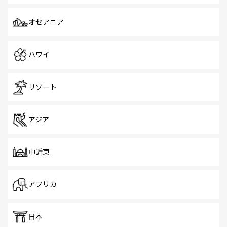
オセアニア
ハワイ
リゾート
アジア
中近東
アフリカ
日本