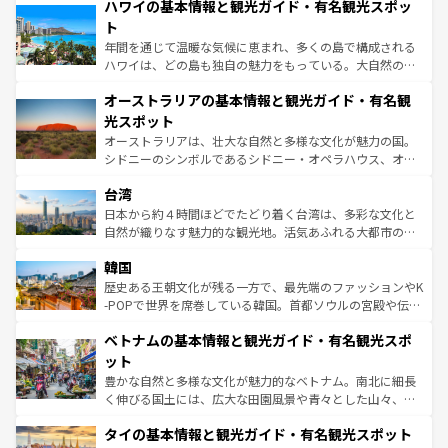
着のスイス情報は
コンテンツ一覧
を参照してほしい。
ハワイの基本情報と観光ガイド・有名観光スポッ
のような巨大都市は、観光、ショッピング、エンターテイ
ンメントが詰まった刺激的なスポットだ。一方、アメリカ
ト
西部には大自然が広がり、グランドキャニオンやイエロー
年間を通じて温暖な気候に恵まれ、多くの島で構成される
ストーン国立公園といった絶景が堪能できる。さらに、南
ハワイは、どの島も独自の魅力をもっている。大自然の神
部のニューオーリンズでは、音楽と美食が融合した独特の
秘を感じたいなら、火山が生み出した壮大な景観を誇るハ
文化が魅力。旅行者はアメリカの各地域で異なる魅力を楽
オーストラリアの基本情報と観光ガイド・有名観
ワイ島は見逃せない。また、定番の観光地といえばオアフ
しみながら、その多様性と豊かな歴史を感じることができ
島だが、静かな自然を求めるならマウイ島やカウアイ島が
光スポット
るだろう。車でのロードトリップや列車の旅も、アメリカ
おすすめ。エメラルドグリーンに輝く海をはじめ、豊かな
オーストラリアは、壮大な自然と多様な文化が魅力の国。
ならではの贅沢な旅のスタイルだ。 なお、新着のアメリカ
文化や歴史が息づいている。「アロハスピリット」と呼ば
シドニーのシンボルであるシドニー・オペラハウス、オー
情報は
コンテンツ一覧
を参照してほしい。
れるおもてなしの心で訪れる人々を迎えてくれるハワイの
ストラリア東海岸北部に広がる大サンゴ礁地帯グレートバ
人々、おいしいローカルフードやハワイアンミュージッ
台湾
リアリーフや大陸中央部にそびえるウルル（エアーズロッ
ク、伝統的なフラダンスなど、すべてがハワイの魅力を彩
ク）、タスマニアの美しい原生林やケアンズの熱帯雨林な
日本から約４時間ほどでたどり着く台湾は、多彩な文化と
っている。訪れるたびに新しい発見と感動が待っているハ
ど、見どころがたくさん。また、カフェやワイン、オージ
自然が織りなす魅力的な観光地。活気あふれる大都市の台
ワイを、存分に味わってほしい。 なお、新着のハワイ情報
ービーフなどの食文化も豊かで、美味しいものであふれて
北やノスタルジックな町並みが人気な九份（ジォウフェ
は
コンテンツ一覧
を参照してほしい。
韓国
いる。アクティビティも充実しており、サーフィンやダイ
ン）、静ひつな山岳地帯である台湾東部など、都市の喧騒
ビング、ハイキングなど、アウトドア好きにはたまらな
と山間の静けさが共存しており、訪れる人に新しい発見と
歴史ある王朝文化が残る一方で、最先端のファッションやK
い。オーストラリアの多彩な魅力を存分に味わいつくそ
驚きをもたらしてくれる。また、奥深い台湾の食文化も魅
-POPで世界を席巻している韓国。首都ソウルの宮殿や伝統
う。 なお、新着のオーストラリア情報は
コンテンツ一覧
を
力で、夜市などの屋台グルメから高級料理、ヘルシーで美
家屋が並ぶエリアでは韓国の歴史と文化に浸ることがで
参照してほしい。
ベトナムの基本情報と観光ガイド・有名観光スポ
容にもいいと評判のスイーツなど、バラエティ豊かな料理
き、地方に足を延ばせば四季折々の自然美を楽しむことが
が味わえる。 なお、新着の台湾情報は
コンテンツ一覧
を参
できる。そして、キムチや焼肉、絶品のストリートフード
ット
照してほしい。
まで、さまざまな韓国料理が待っている。夜には、韓国な
豊かな自然と多様な文化が魅力的なベトナム。南北に細長
らではのナイトライフも堪能できる。あたたかいホスピタ
く伸びる国土には、広大な田園風景や青々とした山々、世
リティに包まれながら、韓国の多彩な魅力を心ゆくまで味
界遺産に登録された壮大な自然景観が点在し、都市部では
わってみてほしい。 なお、新着の韓国情報は
コンテンツ一
タイの基本情報と観光ガイド・有名観光スポット
急速な発展と共に伝統が息づく。ハノイの古い町並みやホ