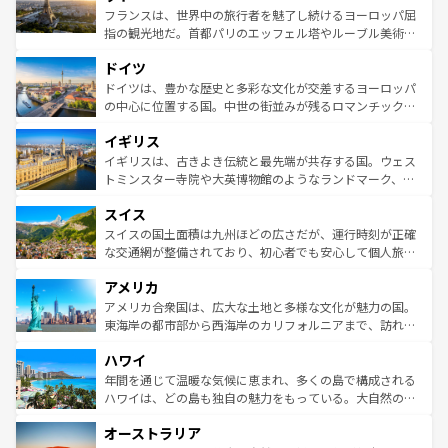
しい。
る。首都マドリードの洗練された雰囲気や、バルセロナの
フランスは、世界中の旅行者を魅了し続けるヨーロッパ屈
アートに溢れた街角から、地方では古代ローマ遺跡や中世
指の観光地だ。首都パリのエッフェル塔やルーブル美術館
の城塞都市、穏やかなビーチリゾートまで多彩な表情を見
といった象徴的なスポットから、田舎町の古風な美しさま
せる。地方によって風土や気候が異なるスペインはその個
ドイツ
で、幅広い魅力が詰まっている。華麗な宮殿、歴史的な大
性で訪れる人を魅了する。 なお、新着のスペイン情報は
コ
聖堂、美しいビーチ、そして豊かな自然が、訪れる者を心
ドイツは、豊かな歴史と多彩な文化が交差するヨーロッパ
ンテンツ一覧
を参照してほしい。
から魅了する。また、フランスは美食の国としても知ら
の中心に位置する国。中世の街並みが残るロマンチック街
れ、フランス料理はユネスコ無形文化遺産にも登録されて
道から、未来を先取りするようなモダンな都市まで多様な
イギリス
いる。シャンパンの発祥地であるランス、プロヴァンスの
顔を持つこの国は、どこを歩いても飽きることがない。ベ
香り高いラベンダー畑など、多彩な楽しみ方が可能だ。さ
ルリンの文化的活気、バイエルン州のアルプスの絶景、そ
イギリスは、古きよき伝統と最先端が共存する国。ウェス
らに、パリ以外の地域にも魅力が溢れており、どの街角に
してライン川沿いのワイン畑といった風景は必見。ビール
トミンスター寺院や大英博物館のようなランドマーク、歴
も豊かな歴史と文化が息づいている。パリ以外の個性あふ
とソーセージを味わいながら地元の人と過ごす楽しい時間
史ある大学都市、美しい丘陵地帯や牧歌的な風景など、エ
れる地方に足を運ぶとそれぞれで全く異なる文化を体験で
スイス
は、お酒好きな人にはぜひ体験してほしい。 なお、新着の
リアごとに異なる魅力がある。また、優雅なアフタヌーン
きるだろう。 なお、新着のフランス情報は
コンテンツ一覧
ドイツ情報は
コンテンツ一覧
を参照してほしい。
ティー、ビール好きにはたまらない英国パブ、サッカー観
スイスの国土面積は九州ほどの広さだが、運行時刻が正確
を参照してほしい。
戦など、本場だからこそできる体験も豊富。イギリスを旅
な交通網が整備されており、初心者でも安心して個人旅行
して楽しみつくそう。 なお、新着のイギリス情報は
コンテ
を楽しめる。日本同様に時刻表どおりの旅が可能だ。中世
アメリカ
ンツ一覧
を参照してほしい。
の建物がそのまま残る町や、スイスならではのユニークな
博物館もあり、アルプス観光だけでなく町歩きも満喫する
アメリカ合衆国は、広大な土地と多様な文化が魅力の国。
ことができる。国民の所得が高いため物価も高いが、旅行
東海岸の都市部から西海岸のカリフォルニアまで、訪れる
者向けの交通パス提供のサービスもあり、うまく活用すれ
場所ごとに異なる風景と体験が待っている。ニューヨーク
ハワイ
ば市内交通費無料で観光を楽しむこともできる。 なお、新
のような巨大都市は、観光、ショッピング、エンターテイ
着のスイス情報は
コンテンツ一覧
を参照してほしい。
ンメントが詰まった刺激的なスポットだ。一方、アメリカ
年間を通じて温暖な気候に恵まれ、多くの島で構成される
西部には大自然が広がり、グランドキャニオンやイエロー
ハワイは、どの島も独自の魅力をもっている。大自然の神
ストーン国立公園といった絶景が堪能できる。さらに、南
秘を感じたいなら、火山が生み出した壮大な景観を誇るハ
オーストラリア
部のニューオーリンズでは、音楽と美食が融合した独特の
ワイ島は見逃せない。また、定番の観光地といえばオアフ