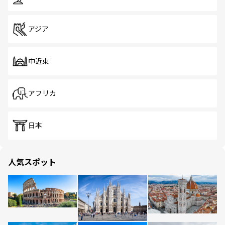
アジア
中近東
アフリカ
日本
人気スポット