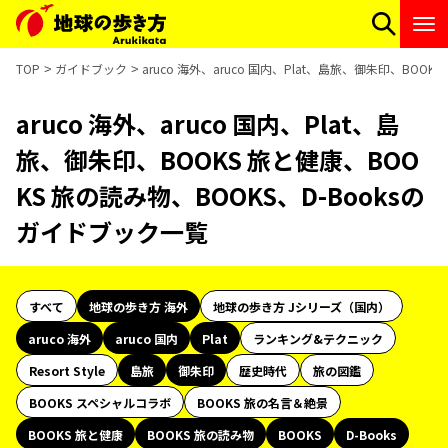
TOP
ガイドブック
aruco 海外、aruco 国内、Plat、島旅、御朱印、BOO
aruco 海外、aruco 国内、Plat、島
旅、御朱印、BOOKS 旅と健康、BOO
KS 旅の読み物、BOOKS、D-Booksの
ガイドブック一覧
すべて
地球の歩き方 海外
地球の歩き方 Jシリーズ（国内）
aruco 海外
aruco 国内
Plat
ランキング&テクニック
Resort Style
島旅
御朱印
歴史時代
旅の図鑑
BOOKS スペシャルコラボ
BOOKS 旅の名言＆絶景
BOOKS 旅と健康
BOOKS 旅の読み物
BOOKS
D-Books