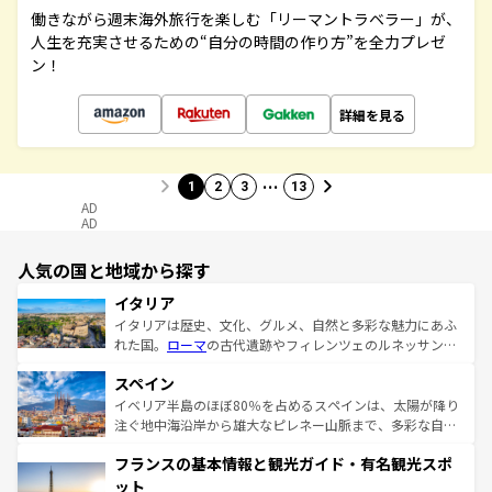
働きながら週末海外旅行を楽しむ「リーマントラベラー」が、
人生を充実させるための“自分の時間の作り方”を全力プレゼ
ン！
詳細を見る
…
1
2
3
13
AD
AD
人気の国と地域から探す
イタリア
イタリアは歴史、文化、グルメ、自然と多彩な魅力にあふ
れた国。
ローマ
の古代遺跡やフィレンツェのルネッサンス
美術、ヴェネツィアの運河など、歴史あるスポットはもち
スペイン
ろん、トスカーナの美しい田園風景やアマルフィ海岸の絶
景など、自然景観も見逃せない。観光の合間には、本場の
イベリア半島のほぼ80％を占めるスペインは、太陽が降り
ピザやパスタなど、絶品のイタリア料理を堪能することも
注ぐ地中海沿岸から雄大なピレネー山脈まで、多彩な自然
できる。朝目覚めてから夜眠るまで、すべての瞬間を楽し
と文化が詰まったヨーロッパ屈指の旅行先だ。多様な地域
フランスの基本情報と観光ガイド・有名観光スポ
ませてくれるイタリアで、忘れられない旅をしてみよう！
文化が根付くこの国では、情熱的なフラメンコ、熱気あふ
なお、新着のイタリア情報は
コンテンツ一覧
を参照してほ
れる闘牛、そして美味しいタパスが生活の一部となってい
ット