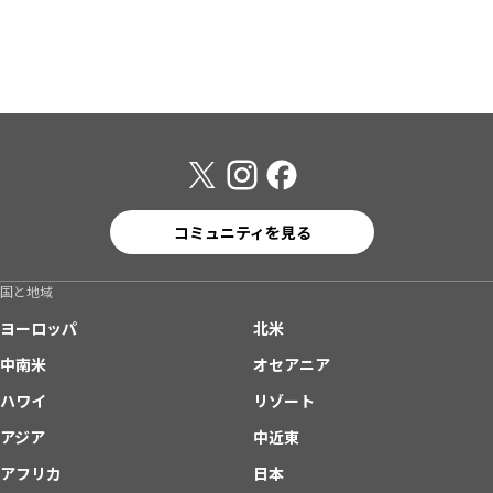
コミュニティを見る
国と地域
ヨーロッパ
北米
中南米
オセアニア
ハワイ
リゾート
アジア
中近東
アフリカ
日本