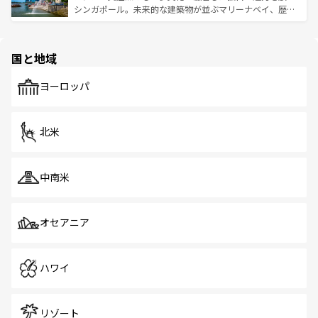
た文化、そして多様な観光資源が、訪れる旅人を魅了し続
うな絶景から文化的な体験まで、香港を存分に楽しみ尽く
シンガポール。未来的な建築物が並ぶマリーナベイ、歴史
ける。 なお、新着のタイ情報は
コンテンツ一覧
を参照して
そう。 なお、新着の香港情報は
コンテンツ一覧
を参照して
と伝統を感じられるエスニックタウン、多数の緑豊かな公
ほしい。
ほしい。
園や自然保護区など、自然が調和した近代的な景観と文化
の多様性あふれるカラフルな町は、どこを歩いても新しい
国と地域
発見がある。さらに、治安のよさや充実した公共交通機関
も、旅行者にとっては魅力的なポイント。グルメも豊富
で、ホーカーズは地元の風情を楽しめる外せないスポット
ヨーロッパ
だ。訪れる人を飽きさせないシンガポールで、多様な魅力
を体感しよう。 なお、新着のシンガポール情報は
コンテン
ツ一覧
を参照してほしい。
北米
中南米
オセアニア
ハワイ
リゾート