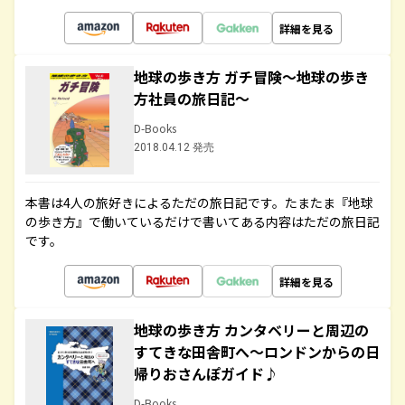
詳細を見る
地球の歩き方 ガチ冒険～地球の歩き
方社員の旅日記～
D-Books
2018.04.12 発売
本書は4人の旅好きによるただの旅日記です。たまたま『地球
の歩き方』で働いているだけで書いてある内容はただの旅日記
です。
詳細を見る
地球の歩き方 カンタベリーと周辺の
すてきな田舎町へ～ロンドンからの日
帰りおさんぽガイド♪
D-Books