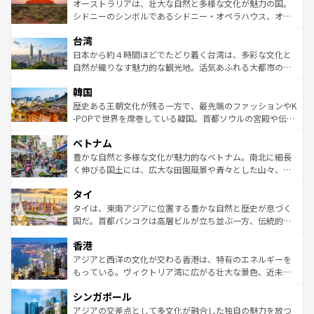
文化が魅力。旅行者はアメリカの各地域で異なる魅力を楽
島だが、静かな自然を求めるならマウイ島やカウアイ島が
オーストラリアは、壮大な自然と多様な文化が魅力の国。
しみながら、その多様性と豊かな歴史を感じることができ
おすすめ。エメラルドグリーンに輝く海をはじめ、豊かな
シドニーのシンボルであるシドニー・オペラハウス、オー
るだろう。車でのロードトリップや列車の旅も、アメリカ
文化や歴史が息づいている。「アロハスピリット」と呼ば
ストラリア東海岸北部に広がる大サンゴ礁地帯グレートバ
ならではの贅沢な旅のスタイルだ。 なお、新着のアメリカ
台湾
れるおもてなしの心で訪れる人々を迎えてくれるハワイの
リアリーフや大陸中央部にそびえるウルル（エアーズロッ
情報は
コンテンツ一覧
を参照してほしい。
人々、おいしいローカルフードやハワイアンミュージッ
ク）、タスマニアの美しい原生林やケアンズの熱帯雨林な
日本から約４時間ほどでたどり着く台湾は、多彩な文化と
ク、伝統的なフラダンスなど、すべてがハワイの魅力を彩
ど、見どころがたくさん。また、カフェやワイン、オージ
自然が織りなす魅力的な観光地。活気あふれる大都市の台
っている。訪れるたびに新しい発見と感動が待っているハ
ービーフなどの食文化も豊かで、美味しいものであふれて
北やノスタルジックな町並みが人気な九份（ジォウフェ
ワイを、存分に味わってほしい。 なお、新着のハワイ情報
韓国
いる。アクティビティも充実しており、サーフィンやダイ
ン）、静ひつな山岳地帯である台湾東部など、都市の喧騒
は
コンテンツ一覧
を参照してほしい。
ビング、ハイキングなど、アウトドア好きにはたまらな
と山間の静けさが共存しており、訪れる人に新しい発見と
歴史ある王朝文化が残る一方で、最先端のファッションやK
い。オーストラリアの多彩な魅力を存分に味わいつくそ
驚きをもたらしてくれる。また、奥深い台湾の食文化も魅
-POPで世界を席巻している韓国。首都ソウルの宮殿や伝統
う。 なお、新着のオーストラリア情報は
コンテンツ一覧
を
力で、夜市などの屋台グルメから高級料理、ヘルシーで美
家屋が並ぶエリアでは韓国の歴史と文化に浸ることがで
参照してほしい。
ベトナム
容にもいいと評判のスイーツなど、バラエティ豊かな料理
き、地方に足を延ばせば四季折々の自然美を楽しむことが
が味わえる。 なお、新着の台湾情報は
コンテンツ一覧
を参
できる。そして、キムチや焼肉、絶品のストリートフード
豊かな自然と多様な文化が魅力的なベトナム。南北に細長
照してほしい。
まで、さまざまな韓国料理が待っている。夜には、韓国な
く伸びる国土には、広大な田園風景や青々とした山々、世
らではのナイトライフも堪能できる。あたたかいホスピタ
界遺産に登録された壮大な自然景観が点在し、都市部では
タイ
リティに包まれながら、韓国の多彩な魅力を心ゆくまで味
急速な発展と共に伝統が息づく。ハノイの古い町並みやホ
わってみてほしい。 なお、新着の韓国情報は
コンテンツ一
ーチミン市のフランス統治時代の建物も、独特の雰囲気を
タイは、東南アジアに位置する豊かな自然と歴史が息づく
覧
を参照してほしい。
醸し出している。また、バラエティの豊かさとおいしさで
国だ。首都バンコクは高層ビルが立ち並ぶ一方、伝統的な
世界中の食通を魅了してやまないベトナム料理も魅力のひ
寺院や市場がいたるところに点在し、古きよき文化と現代
香港
とつ。フォーやバインミー、ベトナムコーヒーなどは、ぜ
の活気が交差している。北部ではチェンマイなどの山岳地
ひ現地で味わいたい。どの地域を訪れてもあたたかい人々
帯で自然と触れ合い、南部ではプーケットやクラビの美し
アジアと西洋の文化が交わる香港は、特有のエネルギーを
が旅行者を迎えてくれるので、きっと忘れられない旅にな
いビーチでリゾート気分を楽しむことができる。タイ料理
もっている。ヴィクトリア湾に広がる壮大な景色、近未来
るはずだ。 なお、新着のベトナム情報は
コンテンツ一覧
を
は世界的に有名で、屋台から高級レストランまで味覚を刺
的なアートスポット、そして歴史と現代が融合した町並
参照してほしい。
シンガポール
激する。気候は一年中温暖で、どの季節にも異なる楽しみ
み、どこを訪れても感動するはず。観光スポットが密集し
が待っている。親しみやすいタイの人々、仏教を中心とし
ており、効率よく見どころを回れるのも魅力。息をのむよ
アジアの交差点として多文化が融合した独自の魅力を放つ