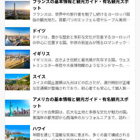
フランスの基本情報と観光ガイド・有名観光スポ
ませてくれるイタリアで、忘れられない旅をしてみよう！
文化が根付くこの国では、情熱的なフラメンコ、熱気あふ
なお、新着のイタリア情報は
コンテンツ一覧
を参照してほ
れる闘牛、そして美味しいタパスが生活の一部となってい
ット
しい。
る。首都マドリードの洗練された雰囲気や、バルセロナの
フランスは、世界中の旅行者を魅了し続けるヨーロッパ屈
アートに溢れた街角から、地方では古代ローマ遺跡や中世
指の観光地だ。首都パリのエッフェル塔やルーブル美術館
の城塞都市、穏やかなビーチリゾートまで多彩な表情を見
といった象徴的なスポットから、田舎町の古風な美しさま
せる。地方によって風土や気候が異なるスペインはその個
ドイツ
で、幅広い魅力が詰まっている。華麗な宮殿、歴史的な大
性で訪れる人を魅了する。 なお、新着のスペイン情報は
コ
聖堂、美しいビーチ、そして豊かな自然が、訪れる者を心
ドイツは、豊かな歴史と多彩な文化が交差するヨーロッパ
ンテンツ一覧
を参照してほしい。
から魅了する。また、フランスは美食の国としても知ら
の中心に位置する国。中世の街並みが残るロマンチック街
れ、フランス料理はユネスコ無形文化遺産にも登録されて
道から、未来を先取りするようなモダンな都市まで多様な
イギリス
いる。シャンパンの発祥地であるランス、プロヴァンスの
顔を持つこの国は、どこを歩いても飽きることがない。ベ
香り高いラベンダー畑など、多彩な楽しみ方が可能だ。さ
ルリンの文化的活気、バイエルン州のアルプスの絶景、そ
イギリスは、古きよき伝統と最先端が共存する国。ウェス
らに、パリ以外の地域にも魅力が溢れており、どの街角に
してライン川沿いのワイン畑といった風景は必見。ビール
トミンスター寺院や大英博物館のようなランドマーク、歴
も豊かな歴史と文化が息づいている。パリ以外の個性あふ
とソーセージを味わいながら地元の人と過ごす楽しい時間
史ある大学都市、美しい丘陵地帯や牧歌的な風景など、エ
れる地方に足を運ぶとそれぞれで全く異なる文化を体験で
スイス
は、お酒好きな人にはぜひ体験してほしい。 なお、新着の
リアごとに異なる魅力がある。また、優雅なアフタヌーン
きるだろう。 なお、新着のフランス情報は
コンテンツ一覧
ドイツ情報は
コンテンツ一覧
を参照してほしい。
ティー、ビール好きにはたまらない英国パブ、サッカー観
スイスの国土面積は九州ほどの広さだが、運行時刻が正確
を参照してほしい。
戦など、本場だからこそできる体験も豊富。イギリスを旅
な交通網が整備されており、初心者でも安心して個人旅行
して楽しみつくそう。 なお、新着のイギリス情報は
コンテ
を楽しめる。日本同様に時刻表どおりの旅が可能だ。中世
アメリカの基本情報と観光ガイド・有名観光スポ
ンツ一覧
を参照してほしい。
の建物がそのまま残る町や、スイスならではのユニークな
博物館もあり、アルプス観光だけでなく町歩きも満喫する
ット
ことができる。国民の所得が高いため物価も高いが、旅行
アメリカ合衆国は、広大な土地と多様な文化が魅力の国。
者向けの交通パス提供のサービスもあり、うまく活用すれ
東海岸の都市部から西海岸のカリフォルニアまで、訪れる
ば市内交通費無料で観光を楽しむこともできる。 なお、新
場所ごとに異なる風景と体験が待っている。ニューヨーク
着のスイス情報は
コンテンツ一覧
を参照してほしい。
ハワイ
のような巨大都市は、観光、ショッピング、エンターテイ
ンメントが詰まった刺激的なスポットだ。一方、アメリカ
年間を通じて温暖な気候に恵まれ、多くの島で構成される
西部には大自然が広がり、グランドキャニオンやイエロー