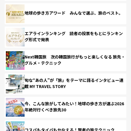
地球の歩き方アワード みんなで選ぶ、旅のベスト。
エアラインランキング 読者の投票をもとにランキン
グ形式で発表
Next韓国旅 次の韓国旅行がもっと楽しくなる 旅先・
グルメ・テクニック
旬な“あの人”が「旅」をテーマに語るインタビュー連
載 MY TRAVEL STORY
今、こんな旅がしてみたい！地球の歩き方が選ぶ2026
年絶対行くべき旅先30
コスパもタイパもかなえる！賢者の旅テクニック