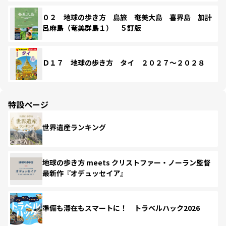
０２ 地球の歩き方 島旅 奄美大島 喜界島 加計
呂麻島（奄美群島１） ５訂版
Ｄ１７ 地球の歩き方 タイ ２０２７～２０２８
特設ページ
世界遺産ランキング
地球の歩き方 meets クリストファー・ノーラン監督
最新作『オデュッセイア』
準備も滞在もスマートに！ トラベルハック2026