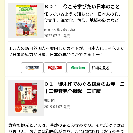
Ｓ０１ 今こそ学びたい日本のこと
知っているようで知らない 日本人の心、
食文化、職文化、信仰、地域の魅力など
BOOKS 旅の読み物
2022.07.21 発売
１万人の訪日外国人を案内したガイドが、日本人にこそ伝えた
い日本の魅力が満載。日本の再発見ができる１冊！
詳細を見る
０１ 御朱印でめぐる鎌倉のお寺 三
十三観音完全掲載 三訂版
御朱印
2019.08.07 発売
鎌倉の観光といえば、季節の花とお寺めぐり。それだけではあ
りません。お寺には御朱印があり、これに触れればお寺の全て