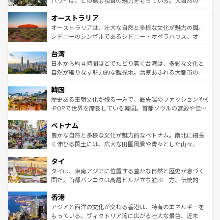
ハワイは、どの島も独自の魅力をもっている。大自然の神
ストーン国立公園といった絶景が堪能できる。さらに、南
秘を感じたいなら、火山が生み出した壮大な景観を誇るハ
オーストラリア
部のニューオーリンズでは、音楽と美食が融合した独特の
ワイ島は見逃せない。また、定番の観光地といえばオアフ
文化が魅力。旅行者はアメリカの各地域で異なる魅力を楽
島だが、静かな自然を求めるならマウイ島やカウアイ島が
オーストラリアは、壮大な自然と多様な文化が魅力の国。
しみながら、その多様性と豊かな歴史を感じることができ
おすすめ。エメラルドグリーンに輝く海をはじめ、豊かな
シドニーのシンボルであるシドニー・オペラハウス、オー
るだろう。車でのロードトリップや列車の旅も、アメリカ
文化や歴史が息づいている。「アロハスピリット」と呼ば
ストラリア東海岸北部に広がる大サンゴ礁地帯グレートバ
ならではの贅沢な旅のスタイルだ。 なお、新着のアメリカ
台湾
れるおもてなしの心で訪れる人々を迎えてくれるハワイの
リアリーフや大陸中央部にそびえるウルル（エアーズロッ
情報は
コンテンツ一覧
を参照してほしい。
人々、おいしいローカルフードやハワイアンミュージッ
ク）、タスマニアの美しい原生林やケアンズの熱帯雨林な
日本から約４時間ほどでたどり着く台湾は、多彩な文化と
ク、伝統的なフラダンスなど、すべてがハワイの魅力を彩
ど、見どころがたくさん。また、カフェやワイン、オージ
自然が織りなす魅力的な観光地。活気あふれる大都市の台
っている。訪れるたびに新しい発見と感動が待っているハ
ービーフなどの食文化も豊かで、美味しいものであふれて
北やノスタルジックな町並みが人気な九份（ジォウフェ
ワイを、存分に味わってほしい。 なお、新着のハワイ情報
韓国
いる。アクティビティも充実しており、サーフィンやダイ
ン）、静ひつな山岳地帯である台湾東部など、都市の喧騒
は
コンテンツ一覧
を参照してほしい。
ビング、ハイキングなど、アウトドア好きにはたまらな
と山間の静けさが共存しており、訪れる人に新しい発見と
歴史ある王朝文化が残る一方で、最先端のファッションやK
い。オーストラリアの多彩な魅力を存分に味わいつくそ
驚きをもたらしてくれる。また、奥深い台湾の食文化も魅
-POPで世界を席巻している韓国。首都ソウルの宮殿や伝統
う。 なお、新着のオーストラリア情報は
コンテンツ一覧
を
力で、夜市などの屋台グルメから高級料理、ヘルシーで美
家屋が並ぶエリアでは韓国の歴史と文化に浸ることがで
参照してほしい。
ベトナム
容にもいいと評判のスイーツなど、バラエティ豊かな料理
き、地方に足を延ばせば四季折々の自然美を楽しむことが
が味わえる。 なお、新着の台湾情報は
コンテンツ一覧
を参
できる。そして、キムチや焼肉、絶品のストリートフード
豊かな自然と多様な文化が魅力的なベトナム。南北に細長
照してほしい。
まで、さまざまな韓国料理が待っている。夜には、韓国な
く伸びる国土には、広大な田園風景や青々とした山々、世
らではのナイトライフも堪能できる。あたたかいホスピタ
界遺産に登録された壮大な自然景観が点在し、都市部では
タイ
リティに包まれながら、韓国の多彩な魅力を心ゆくまで味
急速な発展と共に伝統が息づく。ハノイの古い町並みやホ
わってみてほしい。 なお、新着の韓国情報は
コンテンツ一
ーチミン市のフランス統治時代の建物も、独特の雰囲気を
タイは、東南アジアに位置する豊かな自然と歴史が息づく
覧
を参照してほしい。
醸し出している。また、バラエティの豊かさとおいしさで
国だ。首都バンコクは高層ビルが立ち並ぶ一方、伝統的な
世界中の食通を魅了してやまないベトナム料理も魅力のひ
寺院や市場がいたるところに点在し、古きよき文化と現代
香港
とつ。フォーやバインミー、ベトナムコーヒーなどは、ぜ
の活気が交差している。北部ではチェンマイなどの山岳地
ひ現地で味わいたい。どの地域を訪れてもあたたかい人々
帯で自然と触れ合い、南部ではプーケットやクラビの美し
アジアと西洋の文化が交わる香港は、特有のエネルギーを
が旅行者を迎えてくれるので、きっと忘れられない旅にな
いビーチでリゾート気分を楽しむことができる。タイ料理
もっている。ヴィクトリア湾に広がる壮大な景色、近未来