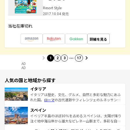
Resort Style
2017.10.04 発売
当社在庫切れ
詳細を見る
…
1
2
3
17
AD
AD
人気の国と地域から探す
イタリア
イタリアは歴史、文化、グルメ、自然と多彩な魅力にあふ
れた国。
ローマ
の古代遺跡やフィレンツェのルネッサンス
美術、ヴェネツィアの運河など、歴史あるスポットはもち
スペイン
ろん、トスカーナの美しい田園風景やアマルフィ海岸の絶
景など、自然景観も見逃せない。観光の合間には、本場の
イベリア半島のほぼ80％を占めるスペインは、太陽が降り
ピザやパスタなど、絶品のイタリア料理を堪能することも
注ぐ地中海沿岸から雄大なピレネー山脈まで、多彩な自然
できる。朝目覚めてから夜眠るまで、すべての瞬間を楽し
と文化が詰まったヨーロッパ屈指の旅行先だ。多様な地域