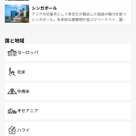
るはずだ。 なお、新着のベトナム情報は
コンテンツ一覧
を
は世界的に有名で、屋台から高級レストランまで味覚を刺
的なアートスポット、そして歴史と現代が融合した町並
参照してほしい。
シンガポール
激する。気候は一年中温暖で、どの季節にも異なる楽しみ
み、どこを訪れても感動するはず。観光スポットが密集し
が待っている。親しみやすいタイの人々、仏教を中心とし
ており、効率よく見どころを回れるのも魅力。息をのむよ
アジアの交差点として多文化が融合した独自の魅力を放つ
た文化、そして多様な観光資源が、訪れる旅人を魅了し続
うな絶景から文化的な体験まで、香港を存分に楽しみ尽く
シンガポール。未来的な建築物が並ぶマリーナベイ、歴史
ける。 なお、新着のタイ情報は
コンテンツ一覧
を参照して
そう。 なお、新着の香港情報は
コンテンツ一覧
を参照して
と伝統を感じられるエスニックタウン、多数の緑豊かな公
ほしい。
ほしい。
園や自然保護区など、自然が調和した近代的な景観と文化
の多様性あふれるカラフルな町は、どこを歩いても新しい
国と地域
発見がある。さらに、治安のよさや充実した公共交通機関
も、旅行者にとっては魅力的なポイント。グルメも豊富
で、ホーカーズは地元の風情を楽しめる外せないスポット
ヨーロッパ
だ。訪れる人を飽きさせないシンガポールで、多様な魅力
を体感しよう。 なお、新着のシンガポール情報は
コンテン
ツ一覧
を参照してほしい。
北米
中南米
オセアニア
ハワイ