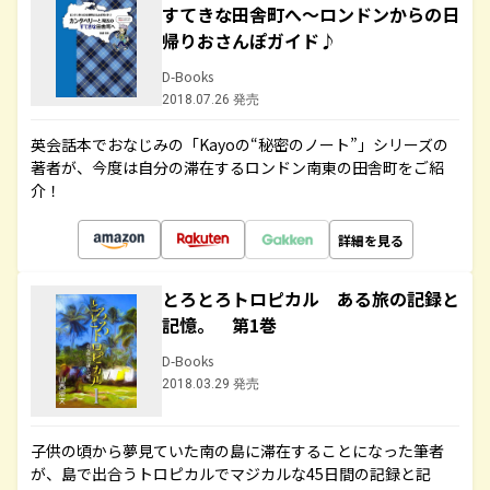
すてきな田舎町へ～ロンドンからの日
帰りおさんぽガイド♪
D-Books
2018.07.26 発売
英会話本でおなじみの「Kayoの“秘密のノート”」シリーズの
著者が、今度は自分の滞在するロンドン南東の田舎町をご紹
介！
詳細を見る
とろとろトロピカル ある旅の記録と
記憶。 第1巻
D-Books
2018.03.29 発売
子供の頃から夢見ていた南の島に滞在することになった筆者
が、島で出合うトロピカルでマジカルな45日間の記録と記