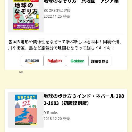
地球のなぞり方 旅地図 アジア編
BOOKS 旅と健康
2022.11.25 発売
各国の地形や関係性をなぞって学ぶ新しい地図本！国境や州、
川や街道、島など旅気分で地図をなぞって脳もイキイキ！
詳細を見る
AD
地球の歩き方 3 インド・ネパール 198
2-1983（初版復刻版）
D-Books
2018.12.20 発売