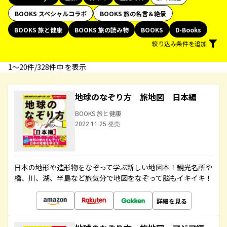
BOOKS スペシャルコラボ
BOOKS 旅の名言＆絶景
BOOKS 旅と健康
BOOKS 旅の読み物
BOOKS
D-Books
絞り込み条件を追加
1〜20件/328件中 を表示
地球のなぞり方 旅地図 日本編
BOOKS 旅と健康
2022.11.25 発売
日本の地形や造形物をなぞって学ぶ新しい地図本！観光名所や
橋、川、湖、半島など旅気分で地図をなぞって脳もイキイキ！
詳細を見る