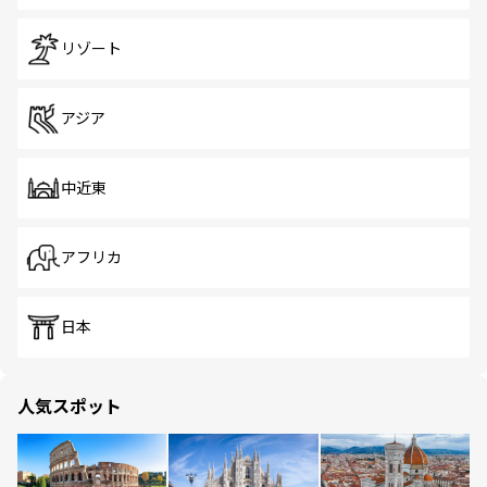
リゾート
アジア
中近東
アフリカ
日本
人気スポット