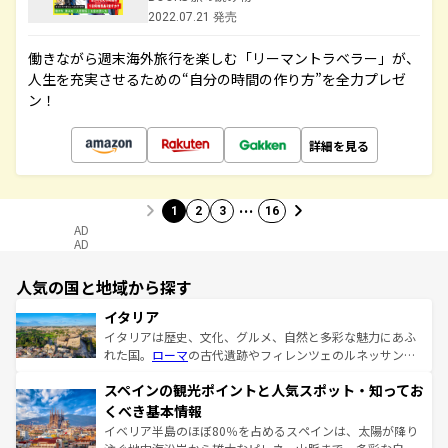
2022.07.21 発売
働きながら週末海外旅行を楽しむ「リーマントラベラー」が、
人生を充実させるための“自分の時間の作り方”を全力プレゼ
ン！
詳細を見る
…
1
2
3
16
AD
AD
人気の国と地域から探す
イタリア
イタリアは歴史、文化、グルメ、自然と多彩な魅力にあふ
れた国。
ローマ
の古代遺跡やフィレンツェのルネッサンス
美術、ヴェネツィアの運河など、歴史あるスポットはもち
スペインの観光ポイントと人気スポット・知ってお
ろん、トスカーナの美しい田園風景やアマルフィ海岸の絶
景など、自然景観も見逃せない。観光の合間には、本場の
くべき基本情報
ピザやパスタなど、絶品のイタリア料理を堪能することも
イベリア半島のほぼ80％を占めるスペインは、太陽が降り
できる。朝目覚めてから夜眠るまで、すべての瞬間を楽し