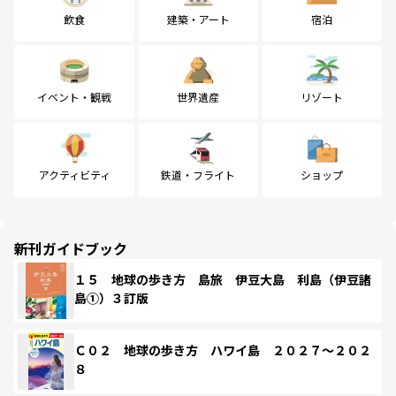
飲食
建築・アート
宿泊
イベント・観戦
世界遺産
リゾート
アクティビティ
鉄道・フライト
ショップ
新刊ガイドブック
１５ 地球の歩き方 島旅 伊豆大島 利島（伊豆諸
島①）３訂版
Ｃ０２ 地球の歩き方 ハワイ島 ２０２７～２０２
８