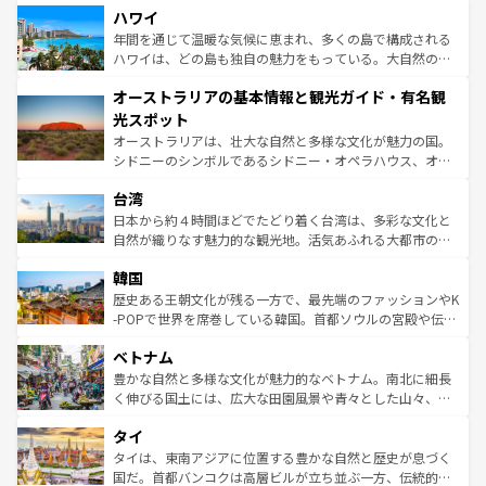
着のスイス情報は
コンテンツ一覧
を参照してほしい。
ハワイ
のような巨大都市は、観光、ショッピング、エンターテイ
ンメントが詰まった刺激的なスポットだ。一方、アメリカ
年間を通じて温暖な気候に恵まれ、多くの島で構成される
西部には大自然が広がり、グランドキャニオンやイエロー
ハワイは、どの島も独自の魅力をもっている。大自然の神
ストーン国立公園といった絶景が堪能できる。さらに、南
秘を感じたいなら、火山が生み出した壮大な景観を誇るハ
オーストラリアの基本情報と観光ガイド・有名観
部のニューオーリンズでは、音楽と美食が融合した独特の
ワイ島は見逃せない。また、定番の観光地といえばオアフ
文化が魅力。旅行者はアメリカの各地域で異なる魅力を楽
島だが、静かな自然を求めるならマウイ島やカウアイ島が
光スポット
しみながら、その多様性と豊かな歴史を感じることができ
おすすめ。エメラルドグリーンに輝く海をはじめ、豊かな
オーストラリアは、壮大な自然と多様な文化が魅力の国。
るだろう。車でのロードトリップや列車の旅も、アメリカ
文化や歴史が息づいている。「アロハスピリット」と呼ば
シドニーのシンボルであるシドニー・オペラハウス、オー
ならではの贅沢な旅のスタイルだ。 なお、新着のアメリカ
れるおもてなしの心で訪れる人々を迎えてくれるハワイの
ストラリア東海岸北部に広がる大サンゴ礁地帯グレートバ
情報は
コンテンツ一覧
を参照してほしい。
人々、おいしいローカルフードやハワイアンミュージッ
台湾
リアリーフや大陸中央部にそびえるウルル（エアーズロッ
ク、伝統的なフラダンスなど、すべてがハワイの魅力を彩
ク）、タスマニアの美しい原生林やケアンズの熱帯雨林な
日本から約４時間ほどでたどり着く台湾は、多彩な文化と
っている。訪れるたびに新しい発見と感動が待っているハ
ど、見どころがたくさん。また、カフェやワイン、オージ
自然が織りなす魅力的な観光地。活気あふれる大都市の台
ワイを、存分に味わってほしい。 なお、新着のハワイ情報
ービーフなどの食文化も豊かで、美味しいものであふれて
北やノスタルジックな町並みが人気な九份（ジォウフェ
は
コンテンツ一覧
を参照してほしい。
韓国
いる。アクティビティも充実しており、サーフィンやダイ
ン）、静ひつな山岳地帯である台湾東部など、都市の喧騒
ビング、ハイキングなど、アウトドア好きにはたまらな
と山間の静けさが共存しており、訪れる人に新しい発見と
歴史ある王朝文化が残る一方で、最先端のファッションやK
い。オーストラリアの多彩な魅力を存分に味わいつくそ
驚きをもたらしてくれる。また、奥深い台湾の食文化も魅
-POPで世界を席巻している韓国。首都ソウルの宮殿や伝統
う。 なお、新着のオーストラリア情報は
コンテンツ一覧
を
力で、夜市などの屋台グルメから高級料理、ヘルシーで美
家屋が並ぶエリアでは韓国の歴史と文化に浸ることがで
参照してほしい。
ベトナム
容にもいいと評判のスイーツなど、バラエティ豊かな料理
き、地方に足を延ばせば四季折々の自然美を楽しむことが
が味わえる。 なお、新着の台湾情報は
コンテンツ一覧
を参
できる。そして、キムチや焼肉、絶品のストリートフード
豊かな自然と多様な文化が魅力的なベトナム。南北に細長
照してほしい。
まで、さまざまな韓国料理が待っている。夜には、韓国な
く伸びる国土には、広大な田園風景や青々とした山々、世
らではのナイトライフも堪能できる。あたたかいホスピタ
界遺産に登録された壮大な自然景観が点在し、都市部では
タイ
リティに包まれながら、韓国の多彩な魅力を心ゆくまで味
急速な発展と共に伝統が息づく。ハノイの古い町並みやホ
わってみてほしい。 なお、新着の韓国情報は
コンテンツ一
ーチミン市のフランス統治時代の建物も、独特の雰囲気を
タイは、東南アジアに位置する豊かな自然と歴史が息づく
覧
を参照してほしい。
醸し出している。また、バラエティの豊かさとおいしさで
国だ。首都バンコクは高層ビルが立ち並ぶ一方、伝統的な