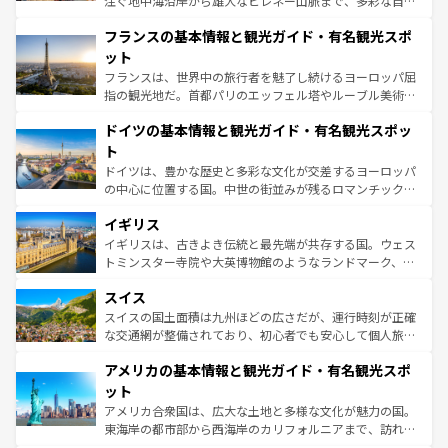
注ぐ地中海沿岸から雄大なピレネー山脈まで、多彩な自然
ませてくれるイタリアで、忘れられない旅をしてみよう！
と文化が詰まったヨーロッパ屈指の旅行先だ。多様な地域
なお、新着のイタリア情報は
コンテンツ一覧
を参照してほ
フランスの基本情報と観光ガイド・有名観光スポ
文化が根付くこの国では、情熱的なフラメンコ、熱気あふ
しい。
れる闘牛、そして美味しいタパスが生活の一部となってい
ット
る。首都マドリードの洗練された雰囲気や、バルセロナの
フランスは、世界中の旅行者を魅了し続けるヨーロッパ屈
アートに溢れた街角から、地方では古代ローマ遺跡や中世
指の観光地だ。首都パリのエッフェル塔やルーブル美術館
の城塞都市、穏やかなビーチリゾートまで多彩な表情を見
といった象徴的なスポットから、田舎町の古風な美しさま
せる。地方によって風土や気候が異なるスペインはその個
ドイツの基本情報と観光ガイド・有名観光スポッ
で、幅広い魅力が詰まっている。華麗な宮殿、歴史的な大
性で訪れる人を魅了する。 なお、新着のスペイン情報は
コ
聖堂、美しいビーチ、そして豊かな自然が、訪れる者を心
ト
ンテンツ一覧
を参照してほしい。
から魅了する。また、フランスは美食の国としても知ら
ドイツは、豊かな歴史と多彩な文化が交差するヨーロッパ
れ、フランス料理はユネスコ無形文化遺産にも登録されて
の中心に位置する国。中世の街並みが残るロマンチック街
いる。シャンパンの発祥地であるランス、プロヴァンスの
道から、未来を先取りするようなモダンな都市まで多様な
香り高いラベンダー畑など、多彩な楽しみ方が可能だ。さ
イギリス
顔を持つこの国は、どこを歩いても飽きることがない。ベ
らに、パリ以外の地域にも魅力が溢れており、どの街角に
ルリンの文化的活気、バイエルン州のアルプスの絶景、そ
イギリスは、古きよき伝統と最先端が共存する国。ウェス
も豊かな歴史と文化が息づいている。パリ以外の個性あふ
してライン川沿いのワイン畑といった風景は必見。ビール
トミンスター寺院や大英博物館のようなランドマーク、歴
れる地方に足を運ぶとそれぞれで全く異なる文化を体験で
とソーセージを味わいながら地元の人と過ごす楽しい時間
史ある大学都市、美しい丘陵地帯や牧歌的な風景など、エ
きるだろう。 なお、新着のフランス情報は
コンテンツ一覧
スイス
は、お酒好きな人にはぜひ体験してほしい。 なお、新着の
リアごとに異なる魅力がある。また、優雅なアフタヌーン
を参照してほしい。
ドイツ情報は
コンテンツ一覧
を参照してほしい。
ティー、ビール好きにはたまらない英国パブ、サッカー観
スイスの国土面積は九州ほどの広さだが、運行時刻が正確
戦など、本場だからこそできる体験も豊富。イギリスを旅
な交通網が整備されており、初心者でも安心して個人旅行
して楽しみつくそう。 なお、新着のイギリス情報は
コンテ
を楽しめる。日本同様に時刻表どおりの旅が可能だ。中世
アメリカの基本情報と観光ガイド・有名観光スポ
ンツ一覧
を参照してほしい。
の建物がそのまま残る町や、スイスならではのユニークな
博物館もあり、アルプス観光だけでなく町歩きも満喫する
ット
ことができる。国民の所得が高いため物価も高いが、旅行
アメリカ合衆国は、広大な土地と多様な文化が魅力の国。
者向けの交通パス提供のサービスもあり、うまく活用すれ
東海岸の都市部から西海岸のカリフォルニアまで、訪れる
ば市内交通費無料で観光を楽しむこともできる。 なお、新
場所ごとに異なる風景と体験が待っている。ニューヨーク