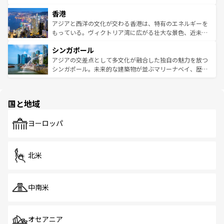
世界中の食通を魅了してやまないベトナム料理も魅力のひ
寺院や市場がいたるところに点在し、古きよき文化と現代
香港
とつ。フォーやバインミー、ベトナムコーヒーなどは、ぜ
の活気が交差している。北部ではチェンマイなどの山岳地
ひ現地で味わいたい。どの地域を訪れてもあたたかい人々
帯で自然と触れ合い、南部ではプーケットやクラビの美し
アジアと西洋の文化が交わる香港は、特有のエネルギーを
が旅行者を迎えてくれるので、きっと忘れられない旅にな
いビーチでリゾート気分を楽しむことができる。タイ料理
もっている。ヴィクトリア湾に広がる壮大な景色、近未来
るはずだ。 なお、新着のベトナム情報は
コンテンツ一覧
を
は世界的に有名で、屋台から高級レストランまで味覚を刺
的なアートスポット、そして歴史と現代が融合した町並
参照してほしい。
シンガポール
激する。気候は一年中温暖で、どの季節にも異なる楽しみ
み、どこを訪れても感動するはず。観光スポットが密集し
が待っている。親しみやすいタイの人々、仏教を中心とし
ており、効率よく見どころを回れるのも魅力。息をのむよ
アジアの交差点として多文化が融合した独自の魅力を放つ
た文化、そして多様な観光資源が、訪れる旅人を魅了し続
うな絶景から文化的な体験まで、香港を存分に楽しみ尽く
シンガポール。未来的な建築物が並ぶマリーナベイ、歴史
ける。 なお、新着のタイ情報は
コンテンツ一覧
を参照して
そう。 なお、新着の香港情報は
コンテンツ一覧
を参照して
と伝統を感じられるエスニックタウン、多数の緑豊かな公
ほしい。
ほしい。
園や自然保護区など、自然が調和した近代的な景観と文化
の多様性あふれるカラフルな町は、どこを歩いても新しい
国と地域
発見がある。さらに、治安のよさや充実した公共交通機関
も、旅行者にとっては魅力的なポイント。グルメも豊富
で、ホーカーズは地元の風情を楽しめる外せないスポット
ヨーロッパ
だ。訪れる人を飽きさせないシンガポールで、多様な魅力
を体感しよう。 なお、新着のシンガポール情報は
コンテン
ツ一覧
を参照してほしい。
北米
中南米
オセアニア