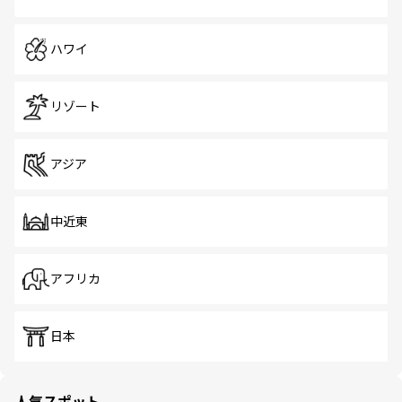
ハワイ
リゾート
アジア
中近東
アフリカ
日本
人気スポット