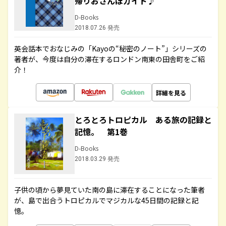
帰りおさんぽガイド♪
D-Books
2018.07.26 発売
英会話本でおなじみの「Kayoの“秘密のノート”」シリーズの
著者が、今度は自分の滞在するロンドン南東の田舎町をご紹
介！
詳細を見る
とろとろトロピカル ある旅の記録と
記憶。 第1巻
D-Books
2018.03.29 発売
子供の頃から夢見ていた南の島に滞在することになった筆者
が、島で出合うトロピカルでマジカルな45日間の記録と記
憶。