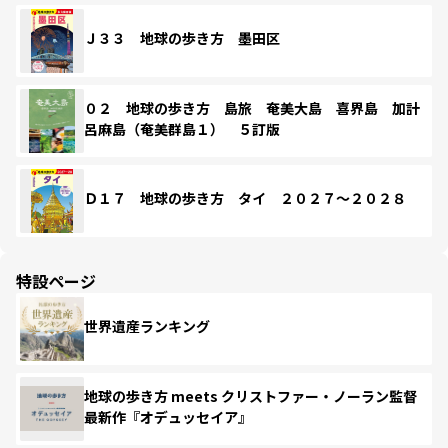
Ｊ３３ 地球の歩き方 墨田区
０２ 地球の歩き方 島旅 奄美大島 喜界島 加計
呂麻島（奄美群島１） ５訂版
Ｄ１７ 地球の歩き方 タイ ２０２７～２０２８
特設ページ
世界遺産ランキング
地球の歩き方 meets クリストファー・ノーラン監督
最新作『オデュッセイア』