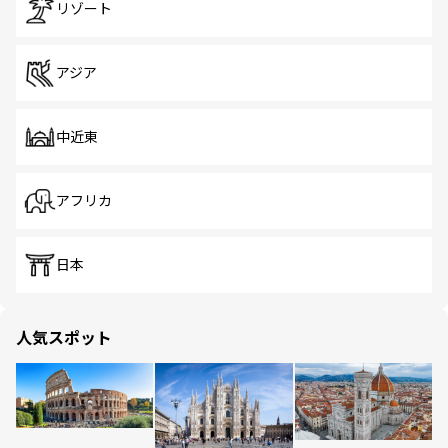
リゾート
アジア
中近東
アフリカ
日本
人気スポット