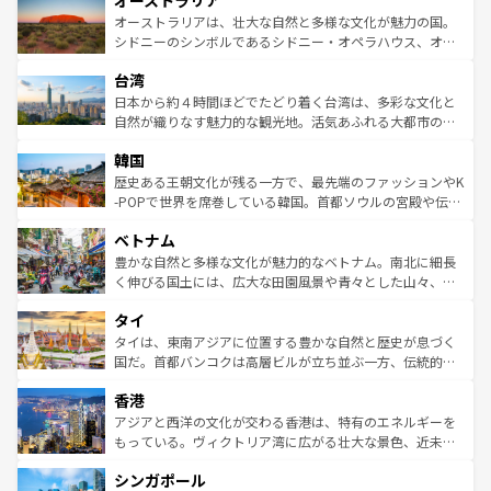
オーストラリア
ワイ島は見逃せない。また、定番の観光地といえばオアフ
文化が魅力。旅行者はアメリカの各地域で異なる魅力を楽
島だが、静かな自然を求めるならマウイ島やカウアイ島が
オーストラリアは、壮大な自然と多様な文化が魅力の国。
しみながら、その多様性と豊かな歴史を感じることができ
おすすめ。エメラルドグリーンに輝く海をはじめ、豊かな
シドニーのシンボルであるシドニー・オペラハウス、オー
るだろう。車でのロードトリップや列車の旅も、アメリカ
文化や歴史が息づいている。「アロハスピリット」と呼ば
ストラリア東海岸北部に広がる大サンゴ礁地帯グレートバ
ならではの贅沢な旅のスタイルだ。 なお、新着のアメリカ
台湾
れるおもてなしの心で訪れる人々を迎えてくれるハワイの
リアリーフや大陸中央部にそびえるウルル（エアーズロッ
情報は
コンテンツ一覧
を参照してほしい。
人々、おいしいローカルフードやハワイアンミュージッ
ク）、タスマニアの美しい原生林やケアンズの熱帯雨林な
日本から約４時間ほどでたどり着く台湾は、多彩な文化と
ク、伝統的なフラダンスなど、すべてがハワイの魅力を彩
ど、見どころがたくさん。また、カフェやワイン、オージ
自然が織りなす魅力的な観光地。活気あふれる大都市の台
っている。訪れるたびに新しい発見と感動が待っているハ
ービーフなどの食文化も豊かで、美味しいものであふれて
北やノスタルジックな町並みが人気な九份（ジォウフェ
ワイを、存分に味わってほしい。 なお、新着のハワイ情報
韓国
いる。アクティビティも充実しており、サーフィンやダイ
ン）、静ひつな山岳地帯である台湾東部など、都市の喧騒
は
コンテンツ一覧
を参照してほしい。
ビング、ハイキングなど、アウトドア好きにはたまらな
と山間の静けさが共存しており、訪れる人に新しい発見と
歴史ある王朝文化が残る一方で、最先端のファッションやK
い。オーストラリアの多彩な魅力を存分に味わいつくそ
驚きをもたらしてくれる。また、奥深い台湾の食文化も魅
-POPで世界を席巻している韓国。首都ソウルの宮殿や伝統
う。 なお、新着のオーストラリア情報は
コンテンツ一覧
を
力で、夜市などの屋台グルメから高級料理、ヘルシーで美
家屋が並ぶエリアでは韓国の歴史と文化に浸ることがで
参照してほしい。
ベトナム
容にもいいと評判のスイーツなど、バラエティ豊かな料理
き、地方に足を延ばせば四季折々の自然美を楽しむことが
が味わえる。 なお、新着の台湾情報は
コンテンツ一覧
を参
できる。そして、キムチや焼肉、絶品のストリートフード
豊かな自然と多様な文化が魅力的なベトナム。南北に細長
照してほしい。
まで、さまざまな韓国料理が待っている。夜には、韓国な
く伸びる国土には、広大な田園風景や青々とした山々、世
らではのナイトライフも堪能できる。あたたかいホスピタ
界遺産に登録された壮大な自然景観が点在し、都市部では
タイ
リティに包まれながら、韓国の多彩な魅力を心ゆくまで味
急速な発展と共に伝統が息づく。ハノイの古い町並みやホ
わってみてほしい。 なお、新着の韓国情報は
コンテンツ一
ーチミン市のフランス統治時代の建物も、独特の雰囲気を
タイは、東南アジアに位置する豊かな自然と歴史が息づく
覧
を参照してほしい。
醸し出している。また、バラエティの豊かさとおいしさで
国だ。首都バンコクは高層ビルが立ち並ぶ一方、伝統的な
世界中の食通を魅了してやまないベトナム料理も魅力のひ
寺院や市場がいたるところに点在し、古きよき文化と現代
香港
とつ。フォーやバインミー、ベトナムコーヒーなどは、ぜ
の活気が交差している。北部ではチェンマイなどの山岳地
ひ現地で味わいたい。どの地域を訪れてもあたたかい人々
帯で自然と触れ合い、南部ではプーケットやクラビの美し
アジアと西洋の文化が交わる香港は、特有のエネルギーを
が旅行者を迎えてくれるので、きっと忘れられない旅にな
いビーチでリゾート気分を楽しむことができる。タイ料理
もっている。ヴィクトリア湾に広がる壮大な景色、近未来
るはずだ。 なお、新着のベトナム情報は
コンテンツ一覧
を
は世界的に有名で、屋台から高級レストランまで味覚を刺
的なアートスポット、そして歴史と現代が融合した町並
参照してほしい。
シンガポール
激する。気候は一年中温暖で、どの季節にも異なる楽しみ
み、どこを訪れても感動するはず。観光スポットが密集し