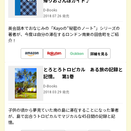
帰りおさんぽガイド♪
D-Books
2018.07.26 発売
英会話本でおなじみの「Kayoの“秘密のノート”」シリーズの
著者が、今度は自分の滞在するロンドン南東の田舎町をご紹
介！
詳細を見る
とろとろトロピカル ある旅の記録と
記憶。 第1巻
D-Books
2018.03.29 発売
子供の頃から夢見ていた南の島に滞在することになった筆者
が、島で出合うトロピカルでマジカルな45日間の記録と記
憶。