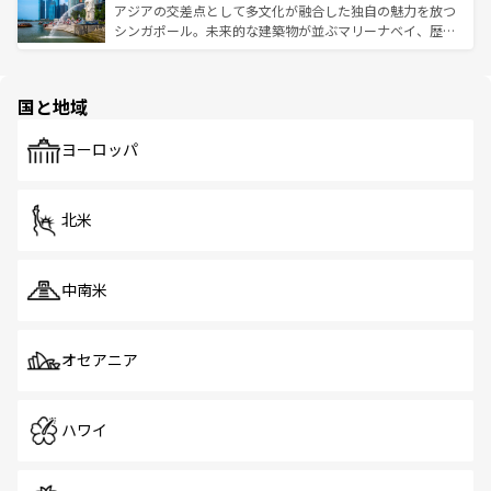
が待っている。親しみやすいタイの人々、仏教を中心とし
ており、効率よく見どころを回れるのも魅力。息をのむよ
アジアの交差点として多文化が融合した独自の魅力を放つ
た文化、そして多様な観光資源が、訪れる旅人を魅了し続
うな絶景から文化的な体験まで、香港を存分に楽しみ尽く
シンガポール。未来的な建築物が並ぶマリーナベイ、歴史
ける。 なお、新着のタイ情報は
コンテンツ一覧
を参照して
そう。 なお、新着の香港情報は
コンテンツ一覧
を参照して
と伝統を感じられるエスニックタウン、多数の緑豊かな公
ほしい。
ほしい。
園や自然保護区など、自然が調和した近代的な景観と文化
の多様性あふれるカラフルな町は、どこを歩いても新しい
国と地域
発見がある。さらに、治安のよさや充実した公共交通機関
も、旅行者にとっては魅力的なポイント。グルメも豊富
で、ホーカーズは地元の風情を楽しめる外せないスポット
ヨーロッパ
だ。訪れる人を飽きさせないシンガポールで、多様な魅力
を体感しよう。 なお、新着のシンガポール情報は
コンテン
ツ一覧
を参照してほしい。
北米
中南米
オセアニア
ハワイ