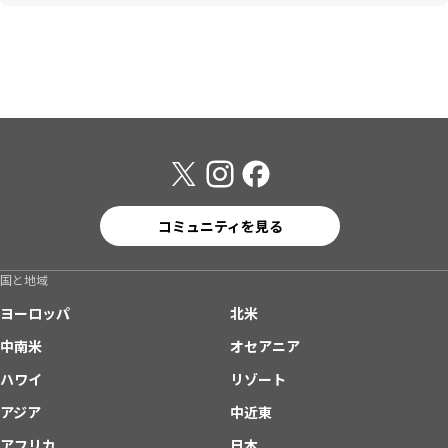
コミュニティを見る
国と地域
ヨーロッパ
北米
中南米
オセアニア
ハワイ
リゾート
アジア
中近東
アフリカ
日本