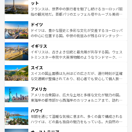
なお、新着のイタリア情報は
コンテンツ一覧
を参照してほ
れる闘牛、そして美味しいタパスが生活の一部となってい
ット
しい。
る。首都マドリードの洗練された雰囲気や、バルセロナの
フランスは、世界中の旅行者を魅了し続けるヨーロッパ屈
アートに溢れた街角から、地方では古代ローマ遺跡や中世
指の観光地だ。首都パリのエッフェル塔やルーブル美術館
の城塞都市、穏やかなビーチリゾートまで多彩な表情を見
といった象徴的なスポットから、田舎町の古風な美しさま
せる。地方によって風土や気候が異なるスペインはその個
ドイツ
で、幅広い魅力が詰まっている。華麗な宮殿、歴史的な大
性で訪れる人を魅了する。 なお、新着のスペイン情報は
コ
聖堂、美しいビーチ、そして豊かな自然が、訪れる者を心
ドイツは、豊かな歴史と多彩な文化が交差するヨーロッパ
ンテンツ一覧
を参照してほしい。
から魅了する。また、フランスは美食の国としても知ら
の中心に位置する国。中世の街並みが残るロマンチック街
れ、フランス料理はユネスコ無形文化遺産にも登録されて
道から、未来を先取りするようなモダンな都市まで多様な
イギリス
いる。シャンパンの発祥地であるランス、プロヴァンスの
顔を持つこの国は、どこを歩いても飽きることがない。ベ
香り高いラベンダー畑など、多彩な楽しみ方が可能だ。さ
ルリンの文化的活気、バイエルン州のアルプスの絶景、そ
イギリスは、古きよき伝統と最先端が共存する国。ウェス
らに、パリ以外の地域にも魅力が溢れており、どの街角に
してライン川沿いのワイン畑といった風景は必見。ビール
トミンスター寺院や大英博物館のようなランドマーク、歴
も豊かな歴史と文化が息づいている。パリ以外の個性あふ
とソーセージを味わいながら地元の人と過ごす楽しい時間
史ある大学都市、美しい丘陵地帯や牧歌的な風景など、エ
れる地方に足を運ぶとそれぞれで全く異なる文化を体験で
スイス
は、お酒好きな人にはぜひ体験してほしい。 なお、新着の
リアごとに異なる魅力がある。また、優雅なアフタヌーン
きるだろう。 なお、新着のフランス情報は
コンテンツ一覧
ドイツ情報は
コンテンツ一覧
を参照してほしい。
ティー、ビール好きにはたまらない英国パブ、サッカー観
スイスの国土面積は九州ほどの広さだが、運行時刻が正確
を参照してほしい。
戦など、本場だからこそできる体験も豊富。イギリスを旅
な交通網が整備されており、初心者でも安心して個人旅行
して楽しみつくそう。 なお、新着のイギリス情報は
コンテ
を楽しめる。日本同様に時刻表どおりの旅が可能だ。中世
アメリカ
ンツ一覧
を参照してほしい。
の建物がそのまま残る町や、スイスならではのユニークな
博物館もあり、アルプス観光だけでなく町歩きも満喫する
アメリカ合衆国は、広大な土地と多様な文化が魅力の国。
ことができる。国民の所得が高いため物価も高いが、旅行
東海岸の都市部から西海岸のカリフォルニアまで、訪れる
者向けの交通パス提供のサービスもあり、うまく活用すれ
場所ごとに異なる風景と体験が待っている。ニューヨーク
ハワイ
ば市内交通費無料で観光を楽しむこともできる。 なお、新
のような巨大都市は、観光、ショッピング、エンターテイ
着のスイス情報は
コンテンツ一覧
を参照してほしい。
ンメントが詰まった刺激的なスポットだ。一方、アメリカ
年間を通じて温暖な気候に恵まれ、多くの島で構成される
西部には大自然が広がり、グランドキャニオンやイエロー
ハワイは、どの島も独自の魅力をもっている。大自然の神
ストーン国立公園といった絶景が堪能できる。さらに、南
秘を感じたいなら、火山が生み出した壮大な景観を誇るハ
部のニューオーリンズでは、音楽と美食が融合した独特の