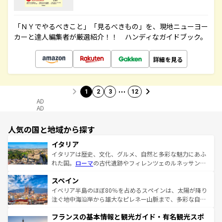
「ＮＹでやるべきこと」「見るべきもの」を、現地ニューヨー
カーと達人編集者が厳選紹介！！ ハンディなガイドブック。
詳細を見る
…
1
2
3
12
AD
AD
人気の国と地域から探す
イタリア
イタリアは歴史、文化、グルメ、自然と多彩な魅力にあふ
れた国。
ローマ
の古代遺跡やフィレンツェのルネッサンス
美術、ヴェネツィアの運河など、歴史あるスポットはもち
スペイン
ろん、トスカーナの美しい田園風景やアマルフィ海岸の絶
景など、自然景観も見逃せない。観光の合間には、本場の
イベリア半島のほぼ80％を占めるスペインは、太陽が降り
ピザやパスタなど、絶品のイタリア料理を堪能することも
注ぐ地中海沿岸から雄大なピレネー山脈まで、多彩な自然
できる。朝目覚めてから夜眠るまで、すべての瞬間を楽し
と文化が詰まったヨーロッパ屈指の旅行先だ。多様な地域
フランスの基本情報と観光ガイド・有名観光スポ
ませてくれるイタリアで、忘れられない旅をしてみよう！
文化が根付くこの国では、情熱的なフラメンコ、熱気あふ