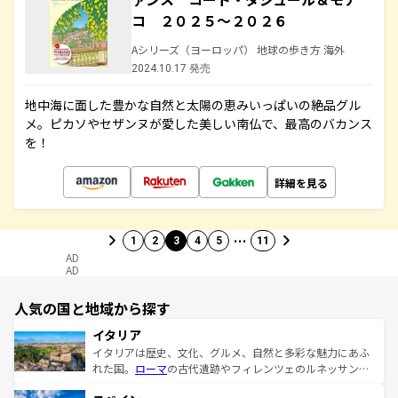
コ ２０２５～２０２６
Aシリーズ（ヨーロッパ） 地球の歩き方 海外
2024.10.17 発売
地中海に面した豊かな自然と太陽の恵みいっぱいの絶品グル
メ。ピカソやセザンヌが愛した美しい南仏で、最高のバカンス
を！
詳細を見る
…
1
2
3
4
5
11
AD
AD
人気の国と地域から探す
イタリア
イタリアは歴史、文化、グルメ、自然と多彩な魅力にあふ
れた国。
ローマ
の古代遺跡やフィレンツェのルネッサンス
美術、ヴェネツィアの運河など、歴史あるスポットはもち