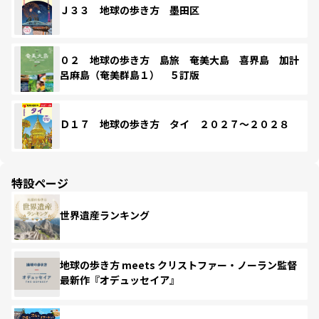
Ｊ３３ 地球の歩き方 墨田区
０２ 地球の歩き方 島旅 奄美大島 喜界島 加計
呂麻島（奄美群島１） ５訂版
Ｄ１７ 地球の歩き方 タイ ２０２７～２０２８
特設ページ
世界遺産ランキング
地球の歩き方 meets クリストファー・ノーラン監督
最新作『オデュッセイア』