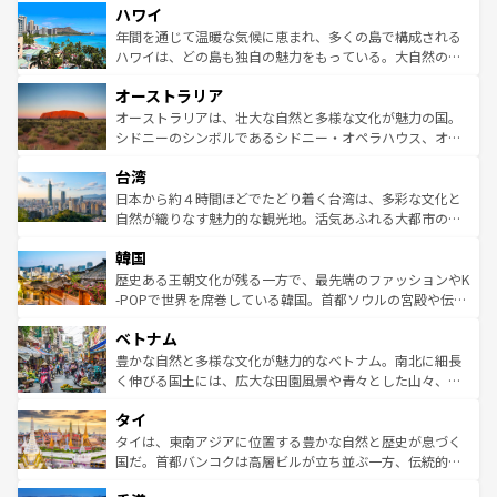
ハワイ
ば市内交通費無料で観光を楽しむこともできる。 なお、新
のような巨大都市は、観光、ショッピング、エンターテイ
着のスイス情報は
コンテンツ一覧
を参照してほしい。
ンメントが詰まった刺激的なスポットだ。一方、アメリカ
年間を通じて温暖な気候に恵まれ、多くの島で構成される
西部には大自然が広がり、グランドキャニオンやイエロー
ハワイは、どの島も独自の魅力をもっている。大自然の神
ストーン国立公園といった絶景が堪能できる。さらに、南
秘を感じたいなら、火山が生み出した壮大な景観を誇るハ
オーストラリア
部のニューオーリンズでは、音楽と美食が融合した独特の
ワイ島は見逃せない。また、定番の観光地といえばオアフ
文化が魅力。旅行者はアメリカの各地域で異なる魅力を楽
島だが、静かな自然を求めるならマウイ島やカウアイ島が
オーストラリアは、壮大な自然と多様な文化が魅力の国。
しみながら、その多様性と豊かな歴史を感じることができ
おすすめ。エメラルドグリーンに輝く海をはじめ、豊かな
シドニーのシンボルであるシドニー・オペラハウス、オー
るだろう。車でのロードトリップや列車の旅も、アメリカ
文化や歴史が息づいている。「アロハスピリット」と呼ば
ストラリア東海岸北部に広がる大サンゴ礁地帯グレートバ
ならではの贅沢な旅のスタイルだ。 なお、新着のアメリカ
台湾
れるおもてなしの心で訪れる人々を迎えてくれるハワイの
リアリーフや大陸中央部にそびえるウルル（エアーズロッ
情報は
コンテンツ一覧
を参照してほしい。
人々、おいしいローカルフードやハワイアンミュージッ
ク）、タスマニアの美しい原生林やケアンズの熱帯雨林な
日本から約４時間ほどでたどり着く台湾は、多彩な文化と
ク、伝統的なフラダンスなど、すべてがハワイの魅力を彩
ど、見どころがたくさん。また、カフェやワイン、オージ
自然が織りなす魅力的な観光地。活気あふれる大都市の台
っている。訪れるたびに新しい発見と感動が待っているハ
ービーフなどの食文化も豊かで、美味しいものであふれて
北やノスタルジックな町並みが人気な九份（ジォウフェ
ワイを、存分に味わってほしい。 なお、新着のハワイ情報
韓国
いる。アクティビティも充実しており、サーフィンやダイ
ン）、静ひつな山岳地帯である台湾東部など、都市の喧騒
は
コンテンツ一覧
を参照してほしい。
ビング、ハイキングなど、アウトドア好きにはたまらな
と山間の静けさが共存しており、訪れる人に新しい発見と
歴史ある王朝文化が残る一方で、最先端のファッションやK
い。オーストラリアの多彩な魅力を存分に味わいつくそ
驚きをもたらしてくれる。また、奥深い台湾の食文化も魅
-POPで世界を席巻している韓国。首都ソウルの宮殿や伝統
う。 なお、新着のオーストラリア情報は
コンテンツ一覧
を
力で、夜市などの屋台グルメから高級料理、ヘルシーで美
家屋が並ぶエリアでは韓国の歴史と文化に浸ることがで
参照してほしい。
ベトナム
容にもいいと評判のスイーツなど、バラエティ豊かな料理
き、地方に足を延ばせば四季折々の自然美を楽しむことが
が味わえる。 なお、新着の台湾情報は
コンテンツ一覧
を参
できる。そして、キムチや焼肉、絶品のストリートフード
豊かな自然と多様な文化が魅力的なベトナム。南北に細長
照してほしい。
まで、さまざまな韓国料理が待っている。夜には、韓国な
く伸びる国土には、広大な田園風景や青々とした山々、世
らではのナイトライフも堪能できる。あたたかいホスピタ
界遺産に登録された壮大な自然景観が点在し、都市部では
タイ
リティに包まれながら、韓国の多彩な魅力を心ゆくまで味
急速な発展と共に伝統が息づく。ハノイの古い町並みやホ
わってみてほしい。 なお、新着の韓国情報は
コンテンツ一
ーチミン市のフランス統治時代の建物も、独特の雰囲気を
タイは、東南アジアに位置する豊かな自然と歴史が息づく
覧
を参照してほしい。
醸し出している。また、バラエティの豊かさとおいしさで
国だ。首都バンコクは高層ビルが立ち並ぶ一方、伝統的な
世界中の食通を魅了してやまないベトナム料理も魅力のひ
寺院や市場がいたるところに点在し、古きよき文化と現代