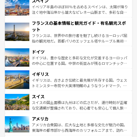
スペイン
ろん、トスカーナの美しい田園風景やアマルフィ海岸の絶
景など、自然景観も見逃せない。観光の合間には、本場の
イベリア半島のほぼ80％を占めるスペインは、太陽が降り
ピザやパスタなど、絶品のイタリア料理を堪能することも
注ぐ地中海沿岸から雄大なピレネー山脈まで、多彩な自然
できる。朝目覚めてから夜眠るまで、すべての瞬間を楽し
と文化が詰まったヨーロッパ屈指の旅行先だ。多様な地域
フランスの基本情報と観光ガイド・有名観光スポ
ませてくれるイタリアで、忘れられない旅をしてみよう！
文化が根付くこの国では、情熱的なフラメンコ、熱気あふ
なお、新着のイタリア情報は
コンテンツ一覧
を参照してほ
れる闘牛、そして美味しいタパスが生活の一部となってい
ット
しい。
る。首都マドリードの洗練された雰囲気や、バルセロナの
フランスは、世界中の旅行者を魅了し続けるヨーロッパ屈
アートに溢れた街角から、地方では古代ローマ遺跡や中世
指の観光地だ。首都パリのエッフェル塔やルーブル美術館
の城塞都市、穏やかなビーチリゾートまで多彩な表情を見
といった象徴的なスポットから、田舎町の古風な美しさま
せる。地方によって風土や気候が異なるスペインはその個
ドイツ
で、幅広い魅力が詰まっている。華麗な宮殿、歴史的な大
性で訪れる人を魅了する。 なお、新着のスペイン情報は
コ
聖堂、美しいビーチ、そして豊かな自然が、訪れる者を心
ドイツは、豊かな歴史と多彩な文化が交差するヨーロッパ
ンテンツ一覧
を参照してほしい。
から魅了する。また、フランスは美食の国としても知ら
の中心に位置する国。中世の街並みが残るロマンチック街
れ、フランス料理はユネスコ無形文化遺産にも登録されて
道から、未来を先取りするようなモダンな都市まで多様な
イギリス
いる。シャンパンの発祥地であるランス、プロヴァンスの
顔を持つこの国は、どこを歩いても飽きることがない。ベ
香り高いラベンダー畑など、多彩な楽しみ方が可能だ。さ
ルリンの文化的活気、バイエルン州のアルプスの絶景、そ
イギリスは、古きよき伝統と最先端が共存する国。ウェス
らに、パリ以外の地域にも魅力が溢れており、どの街角に
してライン川沿いのワイン畑といった風景は必見。ビール
トミンスター寺院や大英博物館のようなランドマーク、歴
も豊かな歴史と文化が息づいている。パリ以外の個性あふ
とソーセージを味わいながら地元の人と過ごす楽しい時間
史ある大学都市、美しい丘陵地帯や牧歌的な風景など、エ
れる地方に足を運ぶとそれぞれで全く異なる文化を体験で
スイス
は、お酒好きな人にはぜひ体験してほしい。 なお、新着の
リアごとに異なる魅力がある。また、優雅なアフタヌーン
きるだろう。 なお、新着のフランス情報は
コンテンツ一覧
ドイツ情報は
コンテンツ一覧
を参照してほしい。
ティー、ビール好きにはたまらない英国パブ、サッカー観
スイスの国土面積は九州ほどの広さだが、運行時刻が正確
を参照してほしい。
戦など、本場だからこそできる体験も豊富。イギリスを旅
な交通網が整備されており、初心者でも安心して個人旅行
して楽しみつくそう。 なお、新着のイギリス情報は
コンテ
を楽しめる。日本同様に時刻表どおりの旅が可能だ。中世
アメリカ
ンツ一覧
を参照してほしい。
の建物がそのまま残る町や、スイスならではのユニークな
博物館もあり、アルプス観光だけでなく町歩きも満喫する
アメリカ合衆国は、広大な土地と多様な文化が魅力の国。
ことができる。国民の所得が高いため物価も高いが、旅行
東海岸の都市部から西海岸のカリフォルニアまで、訪れる
者向けの交通パス提供のサービスもあり、うまく活用すれ
場所ごとに異なる風景と体験が待っている。ニューヨーク