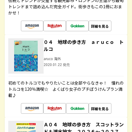
伝統とトレンドが交差する観光都市・ロンドンの王道から最旬
トレンドまで詰め込んだ完全ガイド。街歩きもこの1冊におま
かせ！
詳細を見る
０４ 地球の歩き方 ａｒｕｃｏ ト
ルコ
aruco 海外
2020.01.22 発売
初めてのトルコでもやりたいことは全部やらなきゃ！ 憧れの
トルコを120％満喫☆ よくばり女子のプチぼうけんプラン満
載♪
詳細を見る
Ａ０４ 地球の歩き方 スコットラン
ド＆湖水地方 ２０２６～２０２７