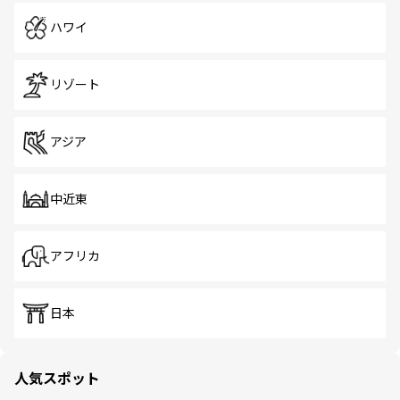
ハワイ
リゾート
アジア
中近東
アフリカ
日本
人気スポット