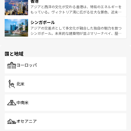
香港
とつ。フォーやバインミー、ベトナムコーヒーなどは、ぜ
の活気が交差している。北部ではチェンマイなどの山岳地
ひ現地で味わいたい。どの地域を訪れてもあたたかい人々
帯で自然と触れ合い、南部ではプーケットやクラビの美し
アジアと西洋の文化が交わる香港は、特有のエネルギーを
が旅行者を迎えてくれるので、きっと忘れられない旅にな
いビーチでリゾート気分を楽しむことができる。タイ料理
もっている。ヴィクトリア湾に広がる壮大な景色、近未来
るはずだ。 なお、新着のベトナム情報は
コンテンツ一覧
を
は世界的に有名で、屋台から高級レストランまで味覚を刺
的なアートスポット、そして歴史と現代が融合した町並
参照してほしい。
シンガポール
激する。気候は一年中温暖で、どの季節にも異なる楽しみ
み、どこを訪れても感動するはず。観光スポットが密集し
が待っている。親しみやすいタイの人々、仏教を中心とし
ており、効率よく見どころを回れるのも魅力。息をのむよ
アジアの交差点として多文化が融合した独自の魅力を放つ
た文化、そして多様な観光資源が、訪れる旅人を魅了し続
うな絶景から文化的な体験まで、香港を存分に楽しみ尽く
シンガポール。未来的な建築物が並ぶマリーナベイ、歴史
ける。 なお、新着のタイ情報は
コンテンツ一覧
を参照して
そう。 なお、新着の香港情報は
コンテンツ一覧
を参照して
と伝統を感じられるエスニックタウン、多数の緑豊かな公
ほしい。
ほしい。
園や自然保護区など、自然が調和した近代的な景観と文化
の多様性あふれるカラフルな町は、どこを歩いても新しい
国と地域
発見がある。さらに、治安のよさや充実した公共交通機関
も、旅行者にとっては魅力的なポイント。グルメも豊富
で、ホーカーズは地元の風情を楽しめる外せないスポット
ヨーロッパ
だ。訪れる人を飽きさせないシンガポールで、多様な魅力
を体感しよう。 なお、新着のシンガポール情報は
コンテン
ツ一覧
を参照してほしい。
北米
中南米
オセアニア