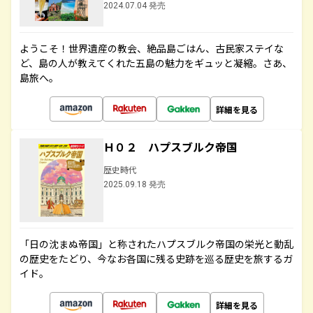
2024.07.04 発売
ようこそ！世界遺産の教会、絶品島ごはん、古民家ステイな
ど、島の人が教えてくれた五島の魅力をギュッと凝縮。さあ、
島旅へ。
詳細を見る
Ｈ０２ ハプスブルク帝国
歴史時代
2025.09.18 発売
「日の沈まぬ帝国」と称されたハプスブルク帝国の栄光と動乱
の歴史をたどり、今なお各国に残る史跡を巡る歴史を旅するガ
イド。
詳細を見る