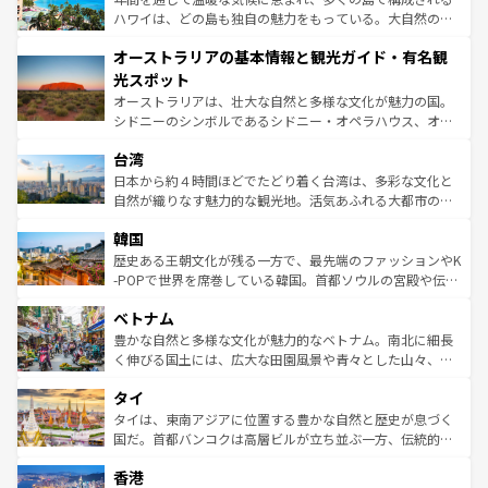
西部には大自然が広がり、グランドキャニオンやイエロー
ハワイは、どの島も独自の魅力をもっている。大自然の神
ストーン国立公園といった絶景が堪能できる。さらに、南
秘を感じたいなら、火山が生み出した壮大な景観を誇るハ
オーストラリアの基本情報と観光ガイド・有名観
部のニューオーリンズでは、音楽と美食が融合した独特の
ワイ島は見逃せない。また、定番の観光地といえばオアフ
文化が魅力。旅行者はアメリカの各地域で異なる魅力を楽
島だが、静かな自然を求めるならマウイ島やカウアイ島が
光スポット
しみながら、その多様性と豊かな歴史を感じることができ
おすすめ。エメラルドグリーンに輝く海をはじめ、豊かな
オーストラリアは、壮大な自然と多様な文化が魅力の国。
るだろう。車でのロードトリップや列車の旅も、アメリカ
文化や歴史が息づいている。「アロハスピリット」と呼ば
シドニーのシンボルであるシドニー・オペラハウス、オー
ならではの贅沢な旅のスタイルだ。 なお、新着のアメリカ
れるおもてなしの心で訪れる人々を迎えてくれるハワイの
ストラリア東海岸北部に広がる大サンゴ礁地帯グレートバ
情報は
コンテンツ一覧
を参照してほしい。
人々、おいしいローカルフードやハワイアンミュージッ
台湾
リアリーフや大陸中央部にそびえるウルル（エアーズロッ
ク、伝統的なフラダンスなど、すべてがハワイの魅力を彩
ク）、タスマニアの美しい原生林やケアンズの熱帯雨林な
日本から約４時間ほどでたどり着く台湾は、多彩な文化と
っている。訪れるたびに新しい発見と感動が待っているハ
ど、見どころがたくさん。また、カフェやワイン、オージ
自然が織りなす魅力的な観光地。活気あふれる大都市の台
ワイを、存分に味わってほしい。 なお、新着のハワイ情報
ービーフなどの食文化も豊かで、美味しいものであふれて
北やノスタルジックな町並みが人気な九份（ジォウフェ
は
コンテンツ一覧
を参照してほしい。
韓国
いる。アクティビティも充実しており、サーフィンやダイ
ン）、静ひつな山岳地帯である台湾東部など、都市の喧騒
ビング、ハイキングなど、アウトドア好きにはたまらな
と山間の静けさが共存しており、訪れる人に新しい発見と
歴史ある王朝文化が残る一方で、最先端のファッションやK
い。オーストラリアの多彩な魅力を存分に味わいつくそ
驚きをもたらしてくれる。また、奥深い台湾の食文化も魅
-POPで世界を席巻している韓国。首都ソウルの宮殿や伝統
う。 なお、新着のオーストラリア情報は
コンテンツ一覧
を
力で、夜市などの屋台グルメから高級料理、ヘルシーで美
家屋が並ぶエリアでは韓国の歴史と文化に浸ることがで
参照してほしい。
ベトナム
容にもいいと評判のスイーツなど、バラエティ豊かな料理
き、地方に足を延ばせば四季折々の自然美を楽しむことが
が味わえる。 なお、新着の台湾情報は
コンテンツ一覧
を参
できる。そして、キムチや焼肉、絶品のストリートフード
豊かな自然と多様な文化が魅力的なベトナム。南北に細長
照してほしい。
まで、さまざまな韓国料理が待っている。夜には、韓国な
く伸びる国土には、広大な田園風景や青々とした山々、世
らではのナイトライフも堪能できる。あたたかいホスピタ
界遺産に登録された壮大な自然景観が点在し、都市部では
タイ
リティに包まれながら、韓国の多彩な魅力を心ゆくまで味
急速な発展と共に伝統が息づく。ハノイの古い町並みやホ
わってみてほしい。 なお、新着の韓国情報は
コンテンツ一
ーチミン市のフランス統治時代の建物も、独特の雰囲気を
タイは、東南アジアに位置する豊かな自然と歴史が息づく
覧
を参照してほしい。
醸し出している。また、バラエティの豊かさとおいしさで
国だ。首都バンコクは高層ビルが立ち並ぶ一方、伝統的な
世界中の食通を魅了してやまないベトナム料理も魅力のひ
寺院や市場がいたるところに点在し、古きよき文化と現代
香港
とつ。フォーやバインミー、ベトナムコーヒーなどは、ぜ
の活気が交差している。北部ではチェンマイなどの山岳地