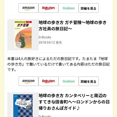
詳細を見る
地球の歩き方 ガチ冒険～地球の歩き
方社員の旅日記～
D-Books
2018.04.12 発売
本書は4人の旅好きによるただの旅日記です。たまたま『地球
の歩き方』で働いているだけで書いてある内容はただの旅日記
です。
詳細を見る
地球の歩き方 カンタベリーと周辺の
すてきな田舎町へ～ロンドンからの日
帰りおさんぽガイド♪
D-Books