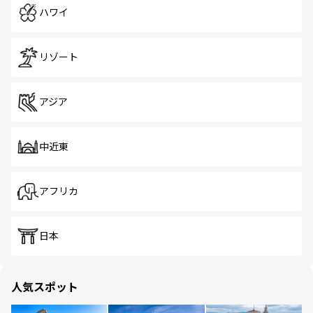
ハワイ
リゾート
アジア
中近東
アフリカ
日本
人気スポット