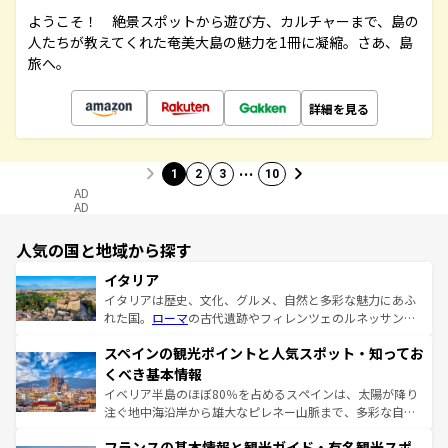
ようこそ！ 絶景スポットから遊び方、カルチャーまで、島の
人たちが教えてくれた奄美大島の魅力を1冊に凝縮。さあ、島
旅へ。
詳細を見る
…
1
2
3
10
AD
AD
人気の国と地域から探す
イタリア
イタリアは歴史、文化、グルメ、自然と多彩な魅力にあふ
れた国。
ローマ
の古代遺跡やフィレンツェのルネッサンス
美術、ヴェネツィアの運河など、歴史あるスポットはもち
スペインの観光ポイントと人気スポット・知ってお
ろん、トスカーナの美しい田園風景やアマルフィ海岸の絶
景など、自然景観も見逃せない。観光の合間には、本場の
くべき基本情報
ピザやパスタなど、絶品のイタリア料理を堪能することも
イベリア半島のほぼ80％を占めるスペインは、太陽が降り
できる。朝目覚めてから夜眠るまで、すべての瞬間を楽し
注ぐ地中海沿岸から雄大なピレネー山脈まで、多彩な自然
ませてくれるイタリアで、忘れられない旅をしてみよう！
と文化が詰まったヨーロッパ屈指の旅行先だ。多様な地域
なお、新着のイタリア情報は
コンテンツ一覧
を参照してほ
フランスの基本情報と観光ガイド・有名観光スポ
文化が根付くこの国では、情熱的なフラメンコ、熱気あふ