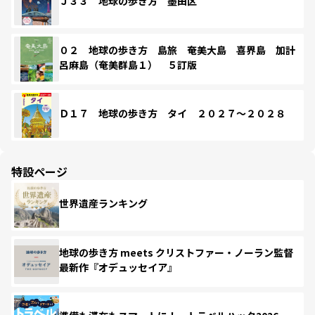
Ｊ３３ 地球の歩き方 墨田区
０２ 地球の歩き方 島旅 奄美大島 喜界島 加計
呂麻島（奄美群島１） ５訂版
Ｄ１７ 地球の歩き方 タイ ２０２７～２０２８
特設ページ
世界遺産ランキング
地球の歩き方 meets クリストファー・ノーラン監督
最新作『オデュッセイア』