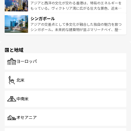
ひ現地で味わいたい。どの地域を訪れてもあたたかい人々
帯で自然と触れ合い、南部ではプーケットやクラビの美し
アジアと西洋の文化が交わる香港は、特有のエネルギーを
が旅行者を迎えてくれるので、きっと忘れられない旅にな
いビーチでリゾート気分を楽しむことができる。タイ料理
もっている。ヴィクトリア湾に広がる壮大な景色、近未来
るはずだ。 なお、新着のベトナム情報は
コンテンツ一覧
を
は世界的に有名で、屋台から高級レストランまで味覚を刺
的なアートスポット、そして歴史と現代が融合した町並
参照してほしい。
シンガポール
激する。気候は一年中温暖で、どの季節にも異なる楽しみ
み、どこを訪れても感動するはず。観光スポットが密集し
が待っている。親しみやすいタイの人々、仏教を中心とし
ており、効率よく見どころを回れるのも魅力。息をのむよ
アジアの交差点として多文化が融合した独自の魅力を放つ
た文化、そして多様な観光資源が、訪れる旅人を魅了し続
うな絶景から文化的な体験まで、香港を存分に楽しみ尽く
シンガポール。未来的な建築物が並ぶマリーナベイ、歴史
ける。 なお、新着のタイ情報は
コンテンツ一覧
を参照して
そう。 なお、新着の香港情報は
コンテンツ一覧
を参照して
と伝統を感じられるエスニックタウン、多数の緑豊かな公
ほしい。
ほしい。
園や自然保護区など、自然が調和した近代的な景観と文化
の多様性あふれるカラフルな町は、どこを歩いても新しい
国と地域
発見がある。さらに、治安のよさや充実した公共交通機関
も、旅行者にとっては魅力的なポイント。グルメも豊富
で、ホーカーズは地元の風情を楽しめる外せないスポット
ヨーロッパ
だ。訪れる人を飽きさせないシンガポールで、多様な魅力
を体感しよう。 なお、新着のシンガポール情報は
コンテン
ツ一覧
を参照してほしい。
北米
中南米
オセアニア