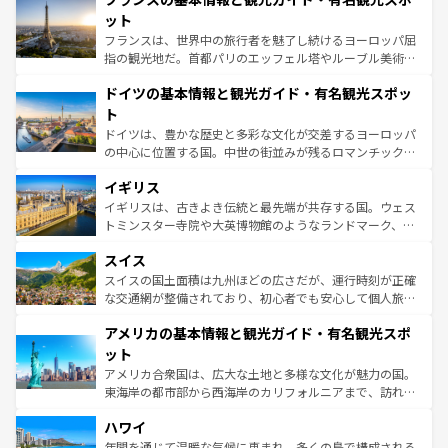
しい。
れる闘牛、そして美味しいタパスが生活の一部となってい
ット
る。首都マドリードの洗練された雰囲気や、バルセロナの
フランスは、世界中の旅行者を魅了し続けるヨーロッパ屈
アートに溢れた街角から、地方では古代ローマ遺跡や中世
指の観光地だ。首都パリのエッフェル塔やルーブル美術館
の城塞都市、穏やかなビーチリゾートまで多彩な表情を見
といった象徴的なスポットから、田舎町の古風な美しさま
せる。地方によって風土や気候が異なるスペインはその個
ドイツの基本情報と観光ガイド・有名観光スポッ
で、幅広い魅力が詰まっている。華麗な宮殿、歴史的な大
性で訪れる人を魅了する。 なお、新着のスペイン情報は
コ
聖堂、美しいビーチ、そして豊かな自然が、訪れる者を心
ト
ンテンツ一覧
を参照してほしい。
から魅了する。また、フランスは美食の国としても知ら
ドイツは、豊かな歴史と多彩な文化が交差するヨーロッパ
れ、フランス料理はユネスコ無形文化遺産にも登録されて
の中心に位置する国。中世の街並みが残るロマンチック街
いる。シャンパンの発祥地であるランス、プロヴァンスの
道から、未来を先取りするようなモダンな都市まで多様な
香り高いラベンダー畑など、多彩な楽しみ方が可能だ。さ
イギリス
顔を持つこの国は、どこを歩いても飽きることがない。ベ
らに、パリ以外の地域にも魅力が溢れており、どの街角に
ルリンの文化的活気、バイエルン州のアルプスの絶景、そ
イギリスは、古きよき伝統と最先端が共存する国。ウェス
も豊かな歴史と文化が息づいている。パリ以外の個性あふ
してライン川沿いのワイン畑といった風景は必見。ビール
トミンスター寺院や大英博物館のようなランドマーク、歴
れる地方に足を運ぶとそれぞれで全く異なる文化を体験で
とソーセージを味わいながら地元の人と過ごす楽しい時間
史ある大学都市、美しい丘陵地帯や牧歌的な風景など、エ
きるだろう。 なお、新着のフランス情報は
コンテンツ一覧
スイス
は、お酒好きな人にはぜひ体験してほしい。 なお、新着の
リアごとに異なる魅力がある。また、優雅なアフタヌーン
を参照してほしい。
ドイツ情報は
コンテンツ一覧
を参照してほしい。
ティー、ビール好きにはたまらない英国パブ、サッカー観
スイスの国土面積は九州ほどの広さだが、運行時刻が正確
戦など、本場だからこそできる体験も豊富。イギリスを旅
な交通網が整備されており、初心者でも安心して個人旅行
して楽しみつくそう。 なお、新着のイギリス情報は
コンテ
を楽しめる。日本同様に時刻表どおりの旅が可能だ。中世
アメリカの基本情報と観光ガイド・有名観光スポ
ンツ一覧
を参照してほしい。
の建物がそのまま残る町や、スイスならではのユニークな
博物館もあり、アルプス観光だけでなく町歩きも満喫する
ット
ことができる。国民の所得が高いため物価も高いが、旅行
アメリカ合衆国は、広大な土地と多様な文化が魅力の国。
者向けの交通パス提供のサービスもあり、うまく活用すれ
東海岸の都市部から西海岸のカリフォルニアまで、訪れる
ば市内交通費無料で観光を楽しむこともできる。 なお、新
場所ごとに異なる風景と体験が待っている。ニューヨーク
着のスイス情報は
コンテンツ一覧
を参照してほしい。
ハワイ
のような巨大都市は、観光、ショッピング、エンターテイ
ンメントが詰まった刺激的なスポットだ。一方、アメリカ
年間を通じて温暖な気候に恵まれ、多くの島で構成される