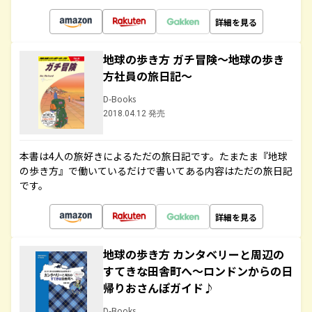
詳細を見る
地球の歩き方 ガチ冒険～地球の歩き
方社員の旅日記～
D-Books
2018.04.12 発売
本書は4人の旅好きによるただの旅日記です。たまたま『地球
の歩き方』で働いているだけで書いてある内容はただの旅日記
です。
詳細を見る
地球の歩き方 カンタベリーと周辺の
すてきな田舎町へ～ロンドンからの日
帰りおさんぽガイド♪
D-Books