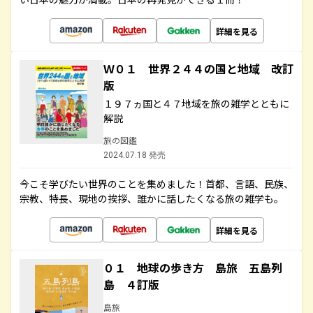
詳細を見る
Ｗ０１ 世界２４４の国と地域 改訂
版
１９７ヵ国と４７地域を旅の雑学とともに
解説
旅の図鑑
2024.07.18 発売
今こそ学びたい世界のことを集めました！首都、言語、民族、
宗教、特長、現地の挨拶、誰かに話したくなる旅の雑学も。
詳細を見る
０１ 地球の歩き方 島旅 五島列
島 ４訂版
島旅