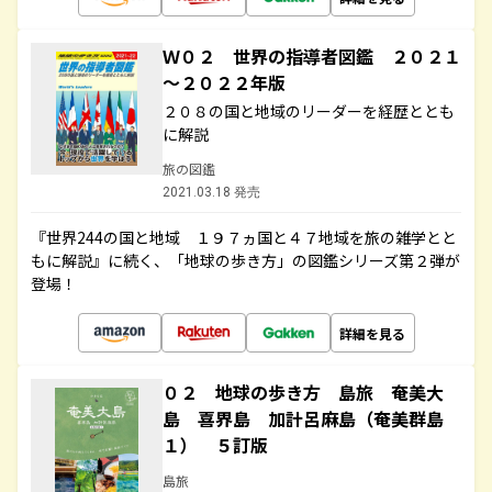
Ｗ０２ 世界の指導者図鑑 ２０２１
～２０２２年版
２０８の国と地域のリーダーを経歴ととも
に解説
旅の図鑑
2021.03.18 発売
『世界244の国と地域 １９７ヵ国と４７地域を旅の雑学とと
もに解説』に続く、「地球の歩き方」の図鑑シリーズ第２弾が
登場！
詳細を見る
０２ 地球の歩き方 島旅 奄美大
島 喜界島 加計呂麻島（奄美群島
１） ５訂版
島旅