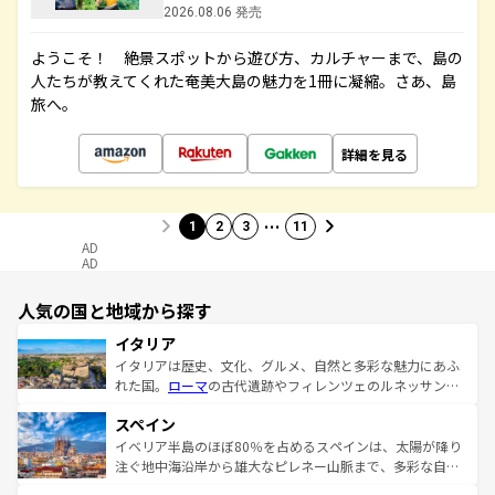
2026.08.06 発売
ようこそ！ 絶景スポットから遊び方、カルチャーまで、島の
人たちが教えてくれた奄美大島の魅力を1冊に凝縮。さあ、島
旅へ。
詳細を見る
…
1
2
3
11
AD
AD
人気の国と地域から探す
イタリア
イタリアは歴史、文化、グルメ、自然と多彩な魅力にあふ
れた国。
ローマ
の古代遺跡やフィレンツェのルネッサンス
美術、ヴェネツィアの運河など、歴史あるスポットはもち
スペイン
ろん、トスカーナの美しい田園風景やアマルフィ海岸の絶
景など、自然景観も見逃せない。観光の合間には、本場の
イベリア半島のほぼ80％を占めるスペインは、太陽が降り
ピザやパスタなど、絶品のイタリア料理を堪能することも
注ぐ地中海沿岸から雄大なピレネー山脈まで、多彩な自然
できる。朝目覚めてから夜眠るまで、すべての瞬間を楽し
と文化が詰まったヨーロッパ屈指の旅行先だ。多様な地域