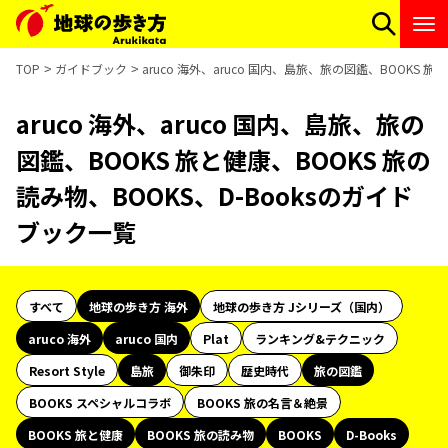
TOP
ガイドブック
aruco 海外、aruco 国内、島旅、旅の図鑑、BOOKS 
aruco 海外、aruco 国内、島旅、旅の
図鑑、BOOKS 旅と健康、BOOKS 旅の
読み物、BOOKS、D-Booksのガイド
ブック一覧
すべて
地球の歩き方 海外
地球の歩き方 Jシリーズ（国内）
aruco 海外
aruco 国内
Plat
ランキング&テクニック
Resort Style
島旅
御朱印
歴史時代
旅の図鑑
BOOKS スペシャルコラボ
BOOKS 旅の名言＆絶景
BOOKS 旅と健康
BOOKS 旅の読み物
BOOKS
D-Books