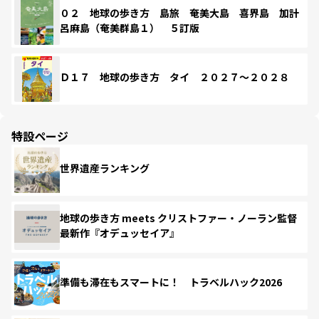
０２ 地球の歩き方 島旅 奄美大島 喜界島 加計
呂麻島（奄美群島１） ５訂版
Ｄ１７ 地球の歩き方 タイ ２０２７～２０２８
特設ページ
世界遺産ランキング
地球の歩き方 meets クリストファー・ノーラン監督
最新作『オデュッセイア』
準備も滞在もスマートに！ トラベルハック2026