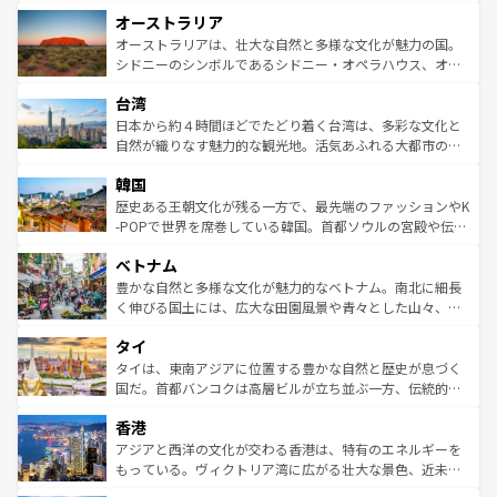
ストーン国立公園といった絶景が堪能できる。さらに、南
秘を感じたいなら、火山が生み出した壮大な景観を誇るハ
オーストラリア
部のニューオーリンズでは、音楽と美食が融合した独特の
ワイ島は見逃せない。また、定番の観光地といえばオアフ
文化が魅力。旅行者はアメリカの各地域で異なる魅力を楽
島だが、静かな自然を求めるならマウイ島やカウアイ島が
オーストラリアは、壮大な自然と多様な文化が魅力の国。
しみながら、その多様性と豊かな歴史を感じることができ
おすすめ。エメラルドグリーンに輝く海をはじめ、豊かな
シドニーのシンボルであるシドニー・オペラハウス、オー
るだろう。車でのロードトリップや列車の旅も、アメリカ
文化や歴史が息づいている。「アロハスピリット」と呼ば
ストラリア東海岸北部に広がる大サンゴ礁地帯グレートバ
ならではの贅沢な旅のスタイルだ。 なお、新着のアメリカ
台湾
れるおもてなしの心で訪れる人々を迎えてくれるハワイの
リアリーフや大陸中央部にそびえるウルル（エアーズロッ
情報は
コンテンツ一覧
を参照してほしい。
人々、おいしいローカルフードやハワイアンミュージッ
ク）、タスマニアの美しい原生林やケアンズの熱帯雨林な
日本から約４時間ほどでたどり着く台湾は、多彩な文化と
ク、伝統的なフラダンスなど、すべてがハワイの魅力を彩
ど、見どころがたくさん。また、カフェやワイン、オージ
自然が織りなす魅力的な観光地。活気あふれる大都市の台
っている。訪れるたびに新しい発見と感動が待っているハ
ービーフなどの食文化も豊かで、美味しいものであふれて
北やノスタルジックな町並みが人気な九份（ジォウフェ
ワイを、存分に味わってほしい。 なお、新着のハワイ情報
韓国
いる。アクティビティも充実しており、サーフィンやダイ
ン）、静ひつな山岳地帯である台湾東部など、都市の喧騒
は
コンテンツ一覧
を参照してほしい。
ビング、ハイキングなど、アウトドア好きにはたまらな
と山間の静けさが共存しており、訪れる人に新しい発見と
歴史ある王朝文化が残る一方で、最先端のファッションやK
い。オーストラリアの多彩な魅力を存分に味わいつくそ
驚きをもたらしてくれる。また、奥深い台湾の食文化も魅
-POPで世界を席巻している韓国。首都ソウルの宮殿や伝統
う。 なお、新着のオーストラリア情報は
コンテンツ一覧
を
力で、夜市などの屋台グルメから高級料理、ヘルシーで美
家屋が並ぶエリアでは韓国の歴史と文化に浸ることがで
参照してほしい。
ベトナム
容にもいいと評判のスイーツなど、バラエティ豊かな料理
き、地方に足を延ばせば四季折々の自然美を楽しむことが
が味わえる。 なお、新着の台湾情報は
コンテンツ一覧
を参
できる。そして、キムチや焼肉、絶品のストリートフード
豊かな自然と多様な文化が魅力的なベトナム。南北に細長
照してほしい。
まで、さまざまな韓国料理が待っている。夜には、韓国な
く伸びる国土には、広大な田園風景や青々とした山々、世
らではのナイトライフも堪能できる。あたたかいホスピタ
界遺産に登録された壮大な自然景観が点在し、都市部では
タイ
リティに包まれながら、韓国の多彩な魅力を心ゆくまで味
急速な発展と共に伝統が息づく。ハノイの古い町並みやホ
わってみてほしい。 なお、新着の韓国情報は
コンテンツ一
ーチミン市のフランス統治時代の建物も、独特の雰囲気を
タイは、東南アジアに位置する豊かな自然と歴史が息づく
覧
を参照してほしい。
醸し出している。また、バラエティの豊かさとおいしさで
国だ。首都バンコクは高層ビルが立ち並ぶ一方、伝統的な
世界中の食通を魅了してやまないベトナム料理も魅力のひ
寺院や市場がいたるところに点在し、古きよき文化と現代
香港
とつ。フォーやバインミー、ベトナムコーヒーなどは、ぜ
の活気が交差している。北部ではチェンマイなどの山岳地
ひ現地で味わいたい。どの地域を訪れてもあたたかい人々
帯で自然と触れ合い、南部ではプーケットやクラビの美し
アジアと西洋の文化が交わる香港は、特有のエネルギーを
が旅行者を迎えてくれるので、きっと忘れられない旅にな
いビーチでリゾート気分を楽しむことができる。タイ料理
もっている。ヴィクトリア湾に広がる壮大な景色、近未来
るはずだ。 なお、新着のベトナム情報は
コンテンツ一覧
を
は世界的に有名で、屋台から高級レストランまで味覚を刺
的なアートスポット、そして歴史と現代が融合した町並