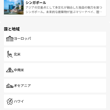
参照してほしい。
シンガポール
激する。気候は一年中温暖で、どの季節にも異なる楽しみ
み、どこを訪れても感動するはず。観光スポットが密集し
が待っている。親しみやすいタイの人々、仏教を中心とし
ており、効率よく見どころを回れるのも魅力。息をのむよ
アジアの交差点として多文化が融合した独自の魅力を放つ
た文化、そして多様な観光資源が、訪れる旅人を魅了し続
うな絶景から文化的な体験まで、香港を存分に楽しみ尽く
シンガポール。未来的な建築物が並ぶマリーナベイ、歴史
ける。 なお、新着のタイ情報は
コンテンツ一覧
を参照して
そう。 なお、新着の香港情報は
コンテンツ一覧
を参照して
と伝統を感じられるエスニックタウン、多数の緑豊かな公
ほしい。
ほしい。
園や自然保護区など、自然が調和した近代的な景観と文化
の多様性あふれるカラフルな町は、どこを歩いても新しい
国と地域
発見がある。さらに、治安のよさや充実した公共交通機関
も、旅行者にとっては魅力的なポイント。グルメも豊富
で、ホーカーズは地元の風情を楽しめる外せないスポット
ヨーロッパ
だ。訪れる人を飽きさせないシンガポールで、多様な魅力
を体感しよう。 なお、新着のシンガポール情報は
コンテン
ツ一覧
を参照してほしい。
北米
中南米
オセアニア
ハワイ