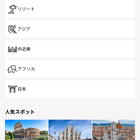
リゾート
アジア
中近東
アフリカ
日本
人気スポット