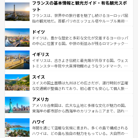
フランスの基本情報と観光ガイド・有名観光スポ
ませてくれるイタリアで、忘れられない旅をしてみよう！
文化が根付くこの国では、情熱的なフラメンコ、熱気あふ
なお、新着のイタリア情報は
コンテンツ一覧
を参照してほ
れる闘牛、そして美味しいタパスが生活の一部となってい
ット
しい。
る。首都マドリードの洗練された雰囲気や、バルセロナの
フランスは、世界中の旅行者を魅了し続けるヨーロッパ屈
アートに溢れた街角から、地方では古代ローマ遺跡や中世
指の観光地だ。首都パリのエッフェル塔やルーブル美術館
の城塞都市、穏やかなビーチリゾートまで多彩な表情を見
といった象徴的なスポットから、田舎町の古風な美しさま
せる。地方によって風土や気候が異なるスペインはその個
ドイツ
で、幅広い魅力が詰まっている。華麗な宮殿、歴史的な大
性で訪れる人を魅了する。 なお、新着のスペイン情報は
コ
聖堂、美しいビーチ、そして豊かな自然が、訪れる者を心
ドイツは、豊かな歴史と多彩な文化が交差するヨーロッパ
ンテンツ一覧
を参照してほしい。
から魅了する。また、フランスは美食の国としても知ら
の中心に位置する国。中世の街並みが残るロマンチック街
れ、フランス料理はユネスコ無形文化遺産にも登録されて
道から、未来を先取りするようなモダンな都市まで多様な
イギリス
いる。シャンパンの発祥地であるランス、プロヴァンスの
顔を持つこの国は、どこを歩いても飽きることがない。ベ
香り高いラベンダー畑など、多彩な楽しみ方が可能だ。さ
ルリンの文化的活気、バイエルン州のアルプスの絶景、そ
イギリスは、古きよき伝統と最先端が共存する国。ウェス
らに、パリ以外の地域にも魅力が溢れており、どの街角に
してライン川沿いのワイン畑といった風景は必見。ビール
トミンスター寺院や大英博物館のようなランドマーク、歴
も豊かな歴史と文化が息づいている。パリ以外の個性あふ
とソーセージを味わいながら地元の人と過ごす楽しい時間
史ある大学都市、美しい丘陵地帯や牧歌的な風景など、エ
れる地方に足を運ぶとそれぞれで全く異なる文化を体験で
スイス
は、お酒好きな人にはぜひ体験してほしい。 なお、新着の
リアごとに異なる魅力がある。また、優雅なアフタヌーン
きるだろう。 なお、新着のフランス情報は
コンテンツ一覧
ドイツ情報は
コンテンツ一覧
を参照してほしい。
ティー、ビール好きにはたまらない英国パブ、サッカー観
スイスの国土面積は九州ほどの広さだが、運行時刻が正確
を参照してほしい。
戦など、本場だからこそできる体験も豊富。イギリスを旅
な交通網が整備されており、初心者でも安心して個人旅行
して楽しみつくそう。 なお、新着のイギリス情報は
コンテ
を楽しめる。日本同様に時刻表どおりの旅が可能だ。中世
アメリカ
ンツ一覧
を参照してほしい。
の建物がそのまま残る町や、スイスならではのユニークな
博物館もあり、アルプス観光だけでなく町歩きも満喫する
アメリカ合衆国は、広大な土地と多様な文化が魅力の国。
ことができる。国民の所得が高いため物価も高いが、旅行
東海岸の都市部から西海岸のカリフォルニアまで、訪れる
者向けの交通パス提供のサービスもあり、うまく活用すれ
場所ごとに異なる風景と体験が待っている。ニューヨーク
ハワイ
ば市内交通費無料で観光を楽しむこともできる。 なお、新
のような巨大都市は、観光、ショッピング、エンターテイ
着のスイス情報は
コンテンツ一覧
を参照してほしい。
ンメントが詰まった刺激的なスポットだ。一方、アメリカ
年間を通じて温暖な気候に恵まれ、多くの島で構成される
西部には大自然が広がり、グランドキャニオンやイエロー
ハワイは、どの島も独自の魅力をもっている。大自然の神