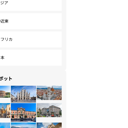
アジア
中近東
アフリカ
日本
ポット