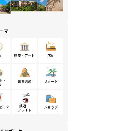
ーマ
食
建築・アート
宿泊
ト・
世界遺産
リゾート
戦
鉄道・
ビティ
ショップ
フライト