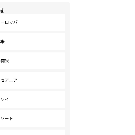
域
ヨーロッパ
北米
中南米
オセアニア
ハワイ
リゾート