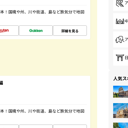
図本！国境や州、川や街道、島など旅気分で地図
詳細を見る
人気ス
編
図本！国境や州、川や街道、島など旅気分で地図