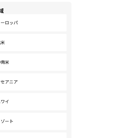
域
ヨーロッパ
北米
中南米
オセアニア
ハワイ
リゾート