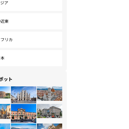
アジア
中近東
アフリカ
日本
ポット