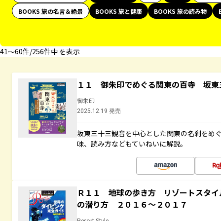
BOOKS 旅の名言＆絶景
BOOKS 旅と健康
BOOKS 旅の読み物
41〜60件/256件中 を表示
１１ 御朱印でめぐる関東の百寺 坂東
御朱印
2025.12.19 発売
坂東三十三観音を中心とした関東の名刹をめ
味、読み方などもていねいに解説。
Ｒ１１ 地球の歩き方 リゾートスタイ
の潜り方 ２０１６～２０１７
Resort Style