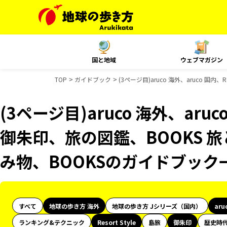
国と地域
ウェブマガジン
TOP
ガイドブック
(3ページ目)aruco 海外、aruco 国
(3ページ目)aruco 海外、aruco
御朱印、旅の図鑑、BOOKS 旅
み物、BOOKSのガイドブック
すべて
地球の歩き方 海外
地球の歩き方 Jシリーズ（国内）
aru
ランキング&テクニック
Resort Style
島旅
御朱印
歴史時