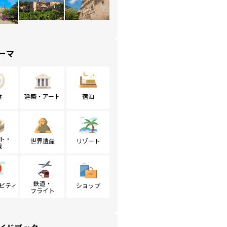
ーマ
食
建築・アート
宿泊
ト・
世界遺産
リゾート
戦
鉄道・
ビティ
ショップ
フライト