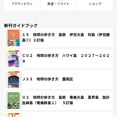
アクティビティ
鉄道・フライト
ショップ
新刊ガイドブック
１５ 地球の歩き方 島旅 伊豆大島 利島（伊豆諸
島①）３訂版
Ｃ０２ 地球の歩き方 ハワイ島 ２０２７～２０２
８
Ｊ３３ 地球の歩き方 墨田区
０２ 地球の歩き方 島旅 奄美大島 喜界島 加計
呂麻島（奄美群島１） ５訂版