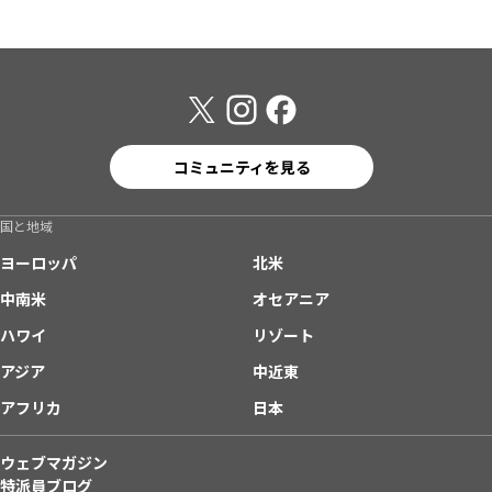
コミュニティを見る
国と地域
ヨーロッパ
北米
中南米
オセアニア
ハワイ
リゾート
アジア
中近東
アフリカ
日本
ウェブマガジン
特派員ブログ