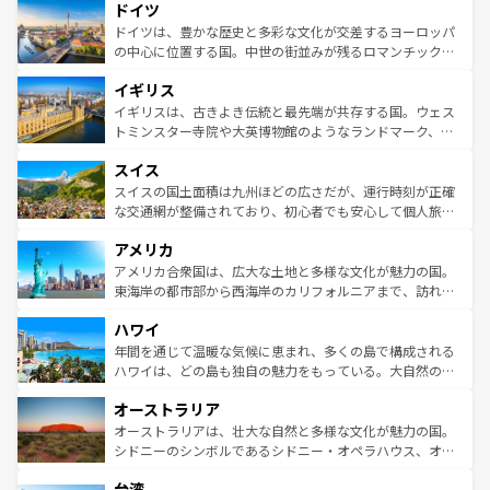
せる。地方によって風土や気候が異なるスペインはその個
ドイツ
で、幅広い魅力が詰まっている。華麗な宮殿、歴史的な大
性で訪れる人を魅了する。 なお、新着のスペイン情報は
コ
聖堂、美しいビーチ、そして豊かな自然が、訪れる者を心
ドイツは、豊かな歴史と多彩な文化が交差するヨーロッパ
ンテンツ一覧
を参照してほしい。
から魅了する。また、フランスは美食の国としても知ら
の中心に位置する国。中世の街並みが残るロマンチック街
れ、フランス料理はユネスコ無形文化遺産にも登録されて
道から、未来を先取りするようなモダンな都市まで多様な
イギリス
いる。シャンパンの発祥地であるランス、プロヴァンスの
顔を持つこの国は、どこを歩いても飽きることがない。ベ
香り高いラベンダー畑など、多彩な楽しみ方が可能だ。さ
ルリンの文化的活気、バイエルン州のアルプスの絶景、そ
イギリスは、古きよき伝統と最先端が共存する国。ウェス
らに、パリ以外の地域にも魅力が溢れており、どの街角に
してライン川沿いのワイン畑といった風景は必見。ビール
トミンスター寺院や大英博物館のようなランドマーク、歴
も豊かな歴史と文化が息づいている。パリ以外の個性あふ
とソーセージを味わいながら地元の人と過ごす楽しい時間
史ある大学都市、美しい丘陵地帯や牧歌的な風景など、エ
れる地方に足を運ぶとそれぞれで全く異なる文化を体験で
スイス
は、お酒好きな人にはぜひ体験してほしい。 なお、新着の
リアごとに異なる魅力がある。また、優雅なアフタヌーン
きるだろう。 なお、新着のフランス情報は
コンテンツ一覧
ドイツ情報は
コンテンツ一覧
を参照してほしい。
ティー、ビール好きにはたまらない英国パブ、サッカー観
スイスの国土面積は九州ほどの広さだが、運行時刻が正確
を参照してほしい。
戦など、本場だからこそできる体験も豊富。イギリスを旅
な交通網が整備されており、初心者でも安心して個人旅行
して楽しみつくそう。 なお、新着のイギリス情報は
コンテ
を楽しめる。日本同様に時刻表どおりの旅が可能だ。中世
アメリカ
ンツ一覧
を参照してほしい。
の建物がそのまま残る町や、スイスならではのユニークな
博物館もあり、アルプス観光だけでなく町歩きも満喫する
アメリカ合衆国は、広大な土地と多様な文化が魅力の国。
ことができる。国民の所得が高いため物価も高いが、旅行
東海岸の都市部から西海岸のカリフォルニアまで、訪れる
者向けの交通パス提供のサービスもあり、うまく活用すれ
場所ごとに異なる風景と体験が待っている。ニューヨーク
ハワイ
ば市内交通費無料で観光を楽しむこともできる。 なお、新
のような巨大都市は、観光、ショッピング、エンターテイ
着のスイス情報は
コンテンツ一覧
を参照してほしい。
ンメントが詰まった刺激的なスポットだ。一方、アメリカ
年間を通じて温暖な気候に恵まれ、多くの島で構成される
西部には大自然が広がり、グランドキャニオンやイエロー
ハワイは、どの島も独自の魅力をもっている。大自然の神
ストーン国立公園といった絶景が堪能できる。さらに、南
秘を感じたいなら、火山が生み出した壮大な景観を誇るハ
オーストラリア
部のニューオーリンズでは、音楽と美食が融合した独特の
ワイ島は見逃せない。また、定番の観光地といえばオアフ
文化が魅力。旅行者はアメリカの各地域で異なる魅力を楽
島だが、静かな自然を求めるならマウイ島やカウアイ島が
オーストラリアは、壮大な自然と多様な文化が魅力の国。
しみながら、その多様性と豊かな歴史を感じることができ
おすすめ。エメラルドグリーンに輝く海をはじめ、豊かな
シドニーのシンボルであるシドニー・オペラハウス、オー
るだろう。車でのロードトリップや列車の旅も、アメリカ
文化や歴史が息づいている。「アロハスピリット」と呼ば
ストラリア東海岸北部に広がる大サンゴ礁地帯グレートバ
ならではの贅沢な旅のスタイルだ。 なお、新着のアメリカ
台湾
れるおもてなしの心で訪れる人々を迎えてくれるハワイの
リアリーフや大陸中央部にそびえるウルル（エアーズロッ