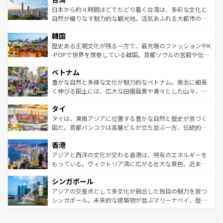
情報は
コンテンツ一覧
を参照してほしい。
人々、おいしいローカルフードやハワイアンミュージッ
ク）、タスマニアの美しい原生林やケアンズの熱帯雨林な
日本から約４時間ほどでたどり着く台湾は、多彩な文化と
ク、伝統的なフラダンスなど、すべてがハワイの魅力を彩
ど、見どころがたくさん。また、カフェやワイン、オージ
自然が織りなす魅力的な観光地。活気あふれる大都市の台
っている。訪れるたびに新しい発見と感動が待っているハ
ービーフなどの食文化も豊かで、美味しいものであふれて
北やノスタルジックな町並みが人気な九份（ジォウフェ
ワイを、存分に味わってほしい。 なお、新着のハワイ情報
韓国
いる。アクティビティも充実しており、サーフィンやダイ
ン）、静ひつな山岳地帯である台湾東部など、都市の喧騒
は
コンテンツ一覧
を参照してほしい。
ビング、ハイキングなど、アウトドア好きにはたまらな
と山間の静けさが共存しており、訪れる人に新しい発見と
歴史ある王朝文化が残る一方で、最先端のファッションやK
い。オーストラリアの多彩な魅力を存分に味わいつくそ
驚きをもたらしてくれる。また、奥深い台湾の食文化も魅
-POPで世界を席巻している韓国。首都ソウルの宮殿や伝統
う。 なお、新着のオーストラリア情報は
コンテンツ一覧
を
力で、夜市などの屋台グルメから高級料理、ヘルシーで美
家屋が並ぶエリアでは韓国の歴史と文化に浸ることがで
参照してほしい。
ベトナム
容にもいいと評判のスイーツなど、バラエティ豊かな料理
き、地方に足を延ばせば四季折々の自然美を楽しむことが
が味わえる。 なお、新着の台湾情報は
コンテンツ一覧
を参
できる。そして、キムチや焼肉、絶品のストリートフード
豊かな自然と多様な文化が魅力的なベトナム。南北に細長
照してほしい。
まで、さまざまな韓国料理が待っている。夜には、韓国な
く伸びる国土には、広大な田園風景や青々とした山々、世
らではのナイトライフも堪能できる。あたたかいホスピタ
界遺産に登録された壮大な自然景観が点在し、都市部では
タイ
リティに包まれながら、韓国の多彩な魅力を心ゆくまで味
急速な発展と共に伝統が息づく。ハノイの古い町並みやホ
わってみてほしい。 なお、新着の韓国情報は
コンテンツ一
ーチミン市のフランス統治時代の建物も、独特の雰囲気を
タイは、東南アジアに位置する豊かな自然と歴史が息づく
覧
を参照してほしい。
醸し出している。また、バラエティの豊かさとおいしさで
国だ。首都バンコクは高層ビルが立ち並ぶ一方、伝統的な
世界中の食通を魅了してやまないベトナム料理も魅力のひ
寺院や市場がいたるところに点在し、古きよき文化と現代
香港
とつ。フォーやバインミー、ベトナムコーヒーなどは、ぜ
の活気が交差している。北部ではチェンマイなどの山岳地
ひ現地で味わいたい。どの地域を訪れてもあたたかい人々
帯で自然と触れ合い、南部ではプーケットやクラビの美し
アジアと西洋の文化が交わる香港は、特有のエネルギーを
が旅行者を迎えてくれるので、きっと忘れられない旅にな
いビーチでリゾート気分を楽しむことができる。タイ料理
もっている。ヴィクトリア湾に広がる壮大な景色、近未来
るはずだ。 なお、新着のベトナム情報は
コンテンツ一覧
を
は世界的に有名で、屋台から高級レストランまで味覚を刺
的なアートスポット、そして歴史と現代が融合した町並
参照してほしい。
シンガポール
激する。気候は一年中温暖で、どの季節にも異なる楽しみ
み、どこを訪れても感動するはず。観光スポットが密集し
が待っている。親しみやすいタイの人々、仏教を中心とし
ており、効率よく見どころを回れるのも魅力。息をのむよ
アジアの交差点として多文化が融合した独自の魅力を放つ
た文化、そして多様な観光資源が、訪れる旅人を魅了し続
うな絶景から文化的な体験まで、香港を存分に楽しみ尽く
シンガポール。未来的な建築物が並ぶマリーナベイ、歴史
ける。 なお、新着のタイ情報は
コンテンツ一覧
を参照して
そう。 なお、新着の香港情報は
コンテンツ一覧
を参照して
と伝統を感じられるエスニックタウン、多数の緑豊かな公
ほしい。
ほしい。
園や自然保護区など、自然が調和した近代的な景観と文化