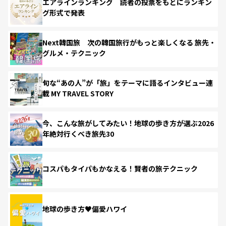
エアラインランキング 読者の投票をもとにランキン
グ形式で発表
Next韓国旅 次の韓国旅行がもっと楽しくなる 旅先・
グルメ・テクニック
旬な“あの人”が「旅」をテーマに語るインタビュー連
載 MY TRAVEL STORY
今、こんな旅がしてみたい！地球の歩き方が選ぶ2026
年絶対行くべき旅先30
コスパもタイパもかなえる！賢者の旅テクニック
地球の歩き方♥偏愛ハワイ