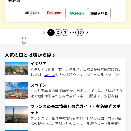
も必読
詳細を見る
…
1
2
3
13
AD
AD
人気の国と地域から探す
イタリア
イタリアは歴史、文化、グルメ、自然と多彩な魅力にあふ
れた国。
ローマ
の古代遺跡やフィレンツェのルネッサンス
美術、ヴェネツィアの運河など、歴史あるスポットはもち
スペイン
ろん、トスカーナの美しい田園風景やアマルフィ海岸の絶
景など、自然景観も見逃せない。観光の合間には、本場の
イベリア半島のほぼ80％を占めるスペインは、太陽が降り
ピザやパスタなど、絶品のイタリア料理を堪能することも
注ぐ地中海沿岸から雄大なピレネー山脈まで、多彩な自然
できる。朝目覚めてから夜眠るまで、すべての瞬間を楽し
と文化が詰まったヨーロッパ屈指の旅行先だ。多様な地域
フランスの基本情報と観光ガイド・有名観光スポ
ませてくれるイタリアで、忘れられない旅をしてみよう！
文化が根付くこの国では、情熱的なフラメンコ、熱気あふ
なお、新着のイタリア情報は
コンテンツ一覧
を参照してほ
れる闘牛、そして美味しいタパスが生活の一部となってい
ット
しい。
る。首都マドリードの洗練された雰囲気や、バルセロナの
フランスは、世界中の旅行者を魅了し続けるヨーロッパ屈
アートに溢れた街角から、地方では古代ローマ遺跡や中世
指の観光地だ。首都パリのエッフェル塔やルーブル美術館
の城塞都市、穏やかなビーチリゾートまで多彩な表情を見
といった象徴的なスポットから、田舎町の古風な美しさま