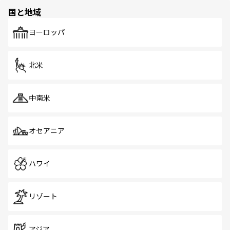
の多様性あふれるカラフルな町は、どこを歩いても新しい
国と地域
発見がある。さらに、治安のよさや充実した公共交通機関
も、旅行者にとっては魅力的なポイント。グルメも豊富
で、ホーカーズは地元の風情を楽しめる外せないスポット
ヨーロッパ
だ。訪れる人を飽きさせないシンガポールで、多様な魅力
を体感しよう。 なお、新着のシンガポール情報は
コンテン
ツ一覧
を参照してほしい。
北米
中南米
オセアニア
ハワイ
リゾート
アジア