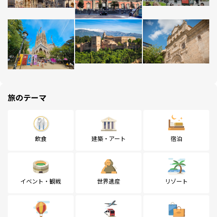
旅のテーマ
飲食
建築・アート
宿泊
イベント・観戦
世界遺産
リゾート