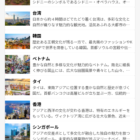
しみながら、その多様性と豊かな歴史を感じることができ
おすすめ。エメラルドグリーンに輝く海をはじめ、豊かな
シドニーのシンボルであるシドニー・オペラハウス、オー
るだろう。車でのロードトリップや列車の旅も、アメリカ
文化や歴史が息づいている。「アロハスピリット」と呼ば
ストラリア東海岸北部に広がる大サンゴ礁地帯グレートバ
ならではの贅沢な旅のスタイルだ。 なお、新着のアメリカ
台湾
れるおもてなしの心で訪れる人々を迎えてくれるハワイの
リアリーフや大陸中央部にそびえるウルル（エアーズロッ
情報は
コンテンツ一覧
を参照してほしい。
人々、おいしいローカルフードやハワイアンミュージッ
ク）、タスマニアの美しい原生林やケアンズの熱帯雨林な
日本から約４時間ほどでたどり着く台湾は、多彩な文化と
ク、伝統的なフラダンスなど、すべてがハワイの魅力を彩
ど、見どころがたくさん。また、カフェやワイン、オージ
自然が織りなす魅力的な観光地。活気あふれる大都市の台
っている。訪れるたびに新しい発見と感動が待っているハ
ービーフなどの食文化も豊かで、美味しいものであふれて
北やノスタルジックな町並みが人気な九份（ジォウフェ
ワイを、存分に味わってほしい。 なお、新着のハワイ情報
韓国
いる。アクティビティも充実しており、サーフィンやダイ
ン）、静ひつな山岳地帯である台湾東部など、都市の喧騒
は
コンテンツ一覧
を参照してほしい。
ビング、ハイキングなど、アウトドア好きにはたまらな
と山間の静けさが共存しており、訪れる人に新しい発見と
歴史ある王朝文化が残る一方で、最先端のファッションやK
い。オーストラリアの多彩な魅力を存分に味わいつくそ
驚きをもたらしてくれる。また、奥深い台湾の食文化も魅
-POPで世界を席巻している韓国。首都ソウルの宮殿や伝統
う。 なお、新着のオーストラリア情報は
コンテンツ一覧
を
力で、夜市などの屋台グルメから高級料理、ヘルシーで美
家屋が並ぶエリアでは韓国の歴史と文化に浸ることがで
参照してほしい。
ベトナム
容にもいいと評判のスイーツなど、バラエティ豊かな料理
き、地方に足を延ばせば四季折々の自然美を楽しむことが
が味わえる。 なお、新着の台湾情報は
コンテンツ一覧
を参
できる。そして、キムチや焼肉、絶品のストリートフード
豊かな自然と多様な文化が魅力的なベトナム。南北に細長
照してほしい。
まで、さまざまな韓国料理が待っている。夜には、韓国な
く伸びる国土には、広大な田園風景や青々とした山々、世
らではのナイトライフも堪能できる。あたたかいホスピタ
界遺産に登録された壮大な自然景観が点在し、都市部では
タイ
リティに包まれながら、韓国の多彩な魅力を心ゆくまで味
急速な発展と共に伝統が息づく。ハノイの古い町並みやホ
わってみてほしい。 なお、新着の韓国情報は
コンテンツ一
ーチミン市のフランス統治時代の建物も、独特の雰囲気を
タイは、東南アジアに位置する豊かな自然と歴史が息づく
覧
を参照してほしい。
醸し出している。また、バラエティの豊かさとおいしさで
国だ。首都バンコクは高層ビルが立ち並ぶ一方、伝統的な
世界中の食通を魅了してやまないベトナム料理も魅力のひ
寺院や市場がいたるところに点在し、古きよき文化と現代
香港
とつ。フォーやバインミー、ベトナムコーヒーなどは、ぜ
の活気が交差している。北部ではチェンマイなどの山岳地
ひ現地で味わいたい。どの地域を訪れてもあたたかい人々
帯で自然と触れ合い、南部ではプーケットやクラビの美し
アジアと西洋の文化が交わる香港は、特有のエネルギーを
が旅行者を迎えてくれるので、きっと忘れられない旅にな
いビーチでリゾート気分を楽しむことができる。タイ料理
もっている。ヴィクトリア湾に広がる壮大な景色、近未来
るはずだ。 なお、新着のベトナム情報は
コンテンツ一覧
を
は世界的に有名で、屋台から高級レストランまで味覚を刺
的なアートスポット、そして歴史と現代が融合した町並
参照してほしい。
シンガポール
激する。気候は一年中温暖で、どの季節にも異なる楽しみ
み、どこを訪れても感動するはず。観光スポットが密集し
が待っている。親しみやすいタイの人々、仏教を中心とし
ており、効率よく見どころを回れるのも魅力。息をのむよ
アジアの交差点として多文化が融合した独自の魅力を放つ
た文化、そして多様な観光資源が、訪れる旅人を魅了し続
うな絶景から文化的な体験まで、香港を存分に楽しみ尽く
シンガポール。未来的な建築物が並ぶマリーナベイ、歴史