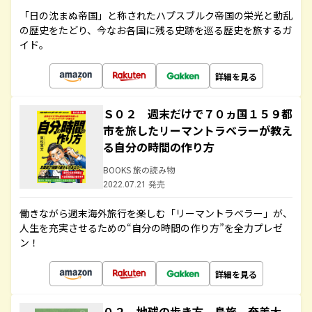
「日の沈まぬ帝国」と称されたハプスブルク帝国の栄光と動乱
の歴史をたどり、今なお各国に残る史跡を巡る歴史を旅するガ
イド。
詳細を見る
Ｓ０２ 週末だけで７０ヵ国１５９都
市を旅したリーマントラベラーが教え
る自分の時間の作り方
BOOKS 旅の読み物
2022.07.21 発売
働きながら週末海外旅行を楽しむ「リーマントラベラー」が、
人生を充実させるための“自分の時間の作り方”を全力プレゼ
ン！
詳細を見る
０２ 地球の歩き方 島旅 奄美大