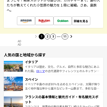
ようこそ！絶景スポットから遊び方、カルチャーまで、島の人
たちが教えてくれた小笠原の魅力を１冊に凝縮。さあ、島旅
へ。
詳細を見る
…
1
2
3
11
AD
AD
人気の国と地域から探す
イタリア
イタリアは歴史、文化、グルメ、自然と多彩な魅力にあふ
れた国。
ローマ
の古代遺跡やフィレンツェのルネッサンス
美術、ヴェネツィアの運河など、歴史あるスポットはもち
スペイン
ろん、トスカーナの美しい田園風景やアマルフィ海岸の絶
景など、自然景観も見逃せない。観光の合間には、本場の
イベリア半島のほぼ80％を占めるスペインは、太陽が降り
ピザやパスタなど、絶品のイタリア料理を堪能することも
注ぐ地中海沿岸から雄大なピレネー山脈まで、多彩な自然
できる。朝目覚めてから夜眠るまで、すべての瞬間を楽し
と文化が詰まったヨーロッパ屈指の旅行先だ。多様な地域
フランスの基本情報と観光ガイド・有名観光スポ
ませてくれるイタリアで、忘れられない旅をしてみよう！
文化が根付くこの国では、情熱的なフラメンコ、熱気あふ
なお、新着のイタリア情報は
コンテンツ一覧
を参照してほ
れる闘牛、そして美味しいタパスが生活の一部となってい
ット
しい。
る。首都マドリードの洗練された雰囲気や、バルセロナの
フランスは、世界中の旅行者を魅了し続けるヨーロッパ屈