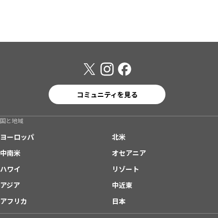
コミュニティを見る
国と地域
ヨーロッパ
北米
中南米
オセアニア
ハワイ
リゾート
アジア
中近東
アフリカ
日本