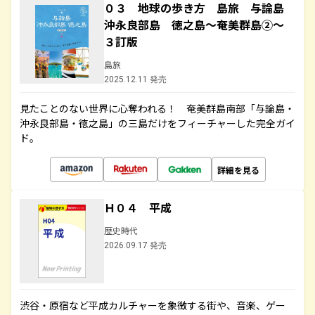
０３ 地球の歩き方 島旅 与論島
沖永良部島 徳之島～奄美群島②～
３訂版
島旅
2025.12.11 発売
見たことのない世界に心奪われる！ 奄美群島南部「与論島・
沖永良部島・徳之島」の三島だけをフィーチャーした完全ガイ
ド。
詳細を見る
Ｈ０４ 平成
歴史時代
2026.09.17 発売
渋谷・原宿など平成カルチャーを象徴する街や、音楽、ゲー