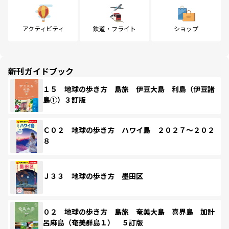
アクティビティ
鉄道・フライト
ショップ
新刊ガイドブック
１５ 地球の歩き方 島旅 伊豆大島 利島（伊豆諸
島①）３訂版
Ｃ０２ 地球の歩き方 ハワイ島 ２０２７～２０２
８
Ｊ３３ 地球の歩き方 墨田区
０２ 地球の歩き方 島旅 奄美大島 喜界島 加計
呂麻島（奄美群島１） ５訂版