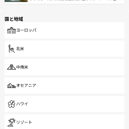
ける。 なお、新着のタイ情報は
コンテンツ一覧
を参照して
そう。 なお、新着の香港情報は
コンテンツ一覧
を参照して
と伝統を感じられるエスニックタウン、多数の緑豊かな公
ほしい。
ほしい。
園や自然保護区など、自然が調和した近代的な景観と文化
の多様性あふれるカラフルな町は、どこを歩いても新しい
国と地域
発見がある。さらに、治安のよさや充実した公共交通機関
も、旅行者にとっては魅力的なポイント。グルメも豊富
で、ホーカーズは地元の風情を楽しめる外せないスポット
ヨーロッパ
だ。訪れる人を飽きさせないシンガポールで、多様な魅力
を体感しよう。 なお、新着のシンガポール情報は
コンテン
ツ一覧
を参照してほしい。
北米
中南米
オセアニア
ハワイ
リゾート