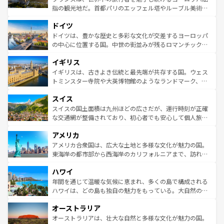
アートに溢れた街角から、地方では古代ローマ遺跡や中世
指の観光地だ。首都パリのエッフェル塔やルーブル美術館
の城塞都市、穏やかなビーチリゾートまで多彩な表情を見
といった象徴的なスポットから、田舎町の古風な美しさま
せる。地方によって風土や気候が異なるスペインはその個
ドイツ
で、幅広い魅力が詰まっている。華麗な宮殿、歴史的な大
性で訪れる人を魅了する。 なお、新着のスペイン情報は
コ
聖堂、美しいビーチ、そして豊かな自然が、訪れる者を心
ドイツは、豊かな歴史と多彩な文化が交差するヨーロッパ
ンテンツ一覧
を参照してほしい。
から魅了する。また、フランスは美食の国としても知ら
の中心に位置する国。中世の街並みが残るロマンチック街
れ、フランス料理はユネスコ無形文化遺産にも登録されて
道から、未来を先取りするようなモダンな都市まで多様な
イギリス
いる。シャンパンの発祥地であるランス、プロヴァンスの
顔を持つこの国は、どこを歩いても飽きることがない。ベ
香り高いラベンダー畑など、多彩な楽しみ方が可能だ。さ
ルリンの文化的活気、バイエルン州のアルプスの絶景、そ
イギリスは、古きよき伝統と最先端が共存する国。ウェス
らに、パリ以外の地域にも魅力が溢れており、どの街角に
してライン川沿いのワイン畑といった風景は必見。ビール
トミンスター寺院や大英博物館のようなランドマーク、歴
も豊かな歴史と文化が息づいている。パリ以外の個性あふ
とソーセージを味わいながら地元の人と過ごす楽しい時間
史ある大学都市、美しい丘陵地帯や牧歌的な風景など、エ
れる地方に足を運ぶとそれぞれで全く異なる文化を体験で
スイス
は、お酒好きな人にはぜひ体験してほしい。 なお、新着の
リアごとに異なる魅力がある。また、優雅なアフタヌーン
きるだろう。 なお、新着のフランス情報は
コンテンツ一覧
ドイツ情報は
コンテンツ一覧
を参照してほしい。
ティー、ビール好きにはたまらない英国パブ、サッカー観
スイスの国土面積は九州ほどの広さだが、運行時刻が正確
を参照してほしい。
戦など、本場だからこそできる体験も豊富。イギリスを旅
な交通網が整備されており、初心者でも安心して個人旅行
して楽しみつくそう。 なお、新着のイギリス情報は
コンテ
を楽しめる。日本同様に時刻表どおりの旅が可能だ。中世
アメリカ
ンツ一覧
を参照してほしい。
の建物がそのまま残る町や、スイスならではのユニークな
博物館もあり、アルプス観光だけでなく町歩きも満喫する
アメリカ合衆国は、広大な土地と多様な文化が魅力の国。
ことができる。国民の所得が高いため物価も高いが、旅行
東海岸の都市部から西海岸のカリフォルニアまで、訪れる
者向けの交通パス提供のサービスもあり、うまく活用すれ
場所ごとに異なる風景と体験が待っている。ニューヨーク
ハワイ
ば市内交通費無料で観光を楽しむこともできる。 なお、新
のような巨大都市は、観光、ショッピング、エンターテイ
着のスイス情報は
コンテンツ一覧
を参照してほしい。
ンメントが詰まった刺激的なスポットだ。一方、アメリカ
年間を通じて温暖な気候に恵まれ、多くの島で構成される
西部には大自然が広がり、グランドキャニオンやイエロー
ハワイは、どの島も独自の魅力をもっている。大自然の神
ストーン国立公園といった絶景が堪能できる。さらに、南
秘を感じたいなら、火山が生み出した壮大な景観を誇るハ
オーストラリア
部のニューオーリンズでは、音楽と美食が融合した独特の
ワイ島は見逃せない。また、定番の観光地といえばオアフ
文化が魅力。旅行者はアメリカの各地域で異なる魅力を楽
島だが、静かな自然を求めるならマウイ島やカウアイ島が
オーストラリアは、壮大な自然と多様な文化が魅力の国。