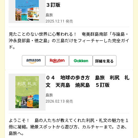
３訂版
島旅
2025.12.11 発売
見たことのない世界に心奪われる！ 奄美群島南部「与論島・
沖永良部島・徳之島」の三島だけをフィーチャーした完全ガイ
ド。
詳細を見る
０４ 地球の歩き方 島旅 利尻 礼
文 天売島 焼尻島 ５訂版
島旅
2026.02.13 発売
ようこそ！ 島の人たちが教えてくれた利尻・礼文の魅力を１
冊に凝縮。絶景スポットから遊び方、カルチャーまで。さあ、
島旅へ。