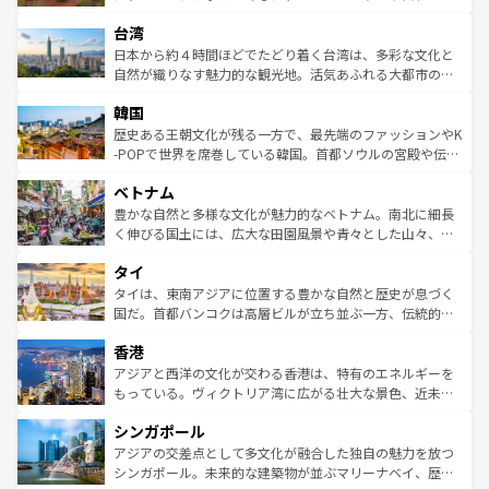
るだろう。車でのロードトリップや列車の旅も、アメリカ
文化や歴史が息づいている。「アロハスピリット」と呼ば
ストラリア東海岸北部に広がる大サンゴ礁地帯グレートバ
ならではの贅沢な旅のスタイルだ。 なお、新着のアメリカ
台湾
れるおもてなしの心で訪れる人々を迎えてくれるハワイの
リアリーフや大陸中央部にそびえるウルル（エアーズロッ
情報は
コンテンツ一覧
を参照してほしい。
人々、おいしいローカルフードやハワイアンミュージッ
ク）、タスマニアの美しい原生林やケアンズの熱帯雨林な
日本から約４時間ほどでたどり着く台湾は、多彩な文化と
ク、伝統的なフラダンスなど、すべてがハワイの魅力を彩
ど、見どころがたくさん。また、カフェやワイン、オージ
自然が織りなす魅力的な観光地。活気あふれる大都市の台
っている。訪れるたびに新しい発見と感動が待っているハ
ービーフなどの食文化も豊かで、美味しいものであふれて
北やノスタルジックな町並みが人気な九份（ジォウフェ
ワイを、存分に味わってほしい。 なお、新着のハワイ情報
韓国
いる。アクティビティも充実しており、サーフィンやダイ
ン）、静ひつな山岳地帯である台湾東部など、都市の喧騒
は
コンテンツ一覧
を参照してほしい。
ビング、ハイキングなど、アウトドア好きにはたまらな
と山間の静けさが共存しており、訪れる人に新しい発見と
歴史ある王朝文化が残る一方で、最先端のファッションやK
い。オーストラリアの多彩な魅力を存分に味わいつくそ
驚きをもたらしてくれる。また、奥深い台湾の食文化も魅
-POPで世界を席巻している韓国。首都ソウルの宮殿や伝統
う。 なお、新着のオーストラリア情報は
コンテンツ一覧
を
力で、夜市などの屋台グルメから高級料理、ヘルシーで美
家屋が並ぶエリアでは韓国の歴史と文化に浸ることがで
参照してほしい。
ベトナム
容にもいいと評判のスイーツなど、バラエティ豊かな料理
き、地方に足を延ばせば四季折々の自然美を楽しむことが
が味わえる。 なお、新着の台湾情報は
コンテンツ一覧
を参
できる。そして、キムチや焼肉、絶品のストリートフード
豊かな自然と多様な文化が魅力的なベトナム。南北に細長
照してほしい。
まで、さまざまな韓国料理が待っている。夜には、韓国な
く伸びる国土には、広大な田園風景や青々とした山々、世
らではのナイトライフも堪能できる。あたたかいホスピタ
界遺産に登録された壮大な自然景観が点在し、都市部では
タイ
リティに包まれながら、韓国の多彩な魅力を心ゆくまで味
急速な発展と共に伝統が息づく。ハノイの古い町並みやホ
わってみてほしい。 なお、新着の韓国情報は
コンテンツ一
ーチミン市のフランス統治時代の建物も、独特の雰囲気を
タイは、東南アジアに位置する豊かな自然と歴史が息づく
覧
を参照してほしい。
醸し出している。また、バラエティの豊かさとおいしさで
国だ。首都バンコクは高層ビルが立ち並ぶ一方、伝統的な
世界中の食通を魅了してやまないベトナム料理も魅力のひ
寺院や市場がいたるところに点在し、古きよき文化と現代
香港
とつ。フォーやバインミー、ベトナムコーヒーなどは、ぜ
の活気が交差している。北部ではチェンマイなどの山岳地
ひ現地で味わいたい。どの地域を訪れてもあたたかい人々
帯で自然と触れ合い、南部ではプーケットやクラビの美し
アジアと西洋の文化が交わる香港は、特有のエネルギーを
が旅行者を迎えてくれるので、きっと忘れられない旅にな
いビーチでリゾート気分を楽しむことができる。タイ料理
もっている。ヴィクトリア湾に広がる壮大な景色、近未来
るはずだ。 なお、新着のベトナム情報は
コンテンツ一覧
を
は世界的に有名で、屋台から高級レストランまで味覚を刺
的なアートスポット、そして歴史と現代が融合した町並
参照してほしい。
シンガポール
激する。気候は一年中温暖で、どの季節にも異なる楽しみ
み、どこを訪れても感動するはず。観光スポットが密集し
が待っている。親しみやすいタイの人々、仏教を中心とし
ており、効率よく見どころを回れるのも魅力。息をのむよ
アジアの交差点として多文化が融合した独自の魅力を放つ
た文化、そして多様な観光資源が、訪れる旅人を魅了し続
うな絶景から文化的な体験まで、香港を存分に楽しみ尽く
シンガポール。未来的な建築物が並ぶマリーナベイ、歴史