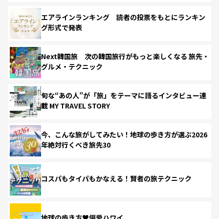
エアラインランキング 読者の投票をもとにランキン
グ形式で発表
Next韓国旅 次の韓国旅行がもっと楽しくなる 旅先・
グルメ・テクニック
旬な“あの人”が「旅」をテーマに語るインタビュー連
載 MY TRAVEL STORY
今、こんな旅がしてみたい！地球の歩き方が選ぶ2026
年絶対行くべき旅先30
コスパもタイパもかなえる！賢者の旅テクニック
地球の歩き方♥偏愛ハワイ