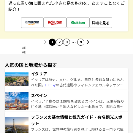
通った青い海に囲まれた小さな島の魅力を、あますことなくご
紹介！
詳細を見る
…
1
2
3
9
AD
AD
人気の国と地域から探す
イタリア
イタリアは歴史、文化、グルメ、自然と多彩な魅力にあふ
れた国。
ローマ
の古代遺跡やフィレンツェのルネッサンス
美術、ヴェネツィアの運河など、歴史あるスポットはもち
スペイン
ろん、トスカーナの美しい田園風景やアマルフィ海岸の絶
景など、自然景観も見逃せない。観光の合間には、本場の
イベリア半島のほぼ80％を占めるスペインは、太陽が降り
ピザやパスタなど、絶品のイタリア料理を堪能することも
注ぐ地中海沿岸から雄大なピレネー山脈まで、多彩な自然
できる。朝目覚めてから夜眠るまで、すべての瞬間を楽し
と文化が詰まったヨーロッパ屈指の旅行先だ。多様な地域
フランスの基本情報と観光ガイド・有名観光スポ
ませてくれるイタリアで、忘れられない旅をしてみよう！
文化が根付くこの国では、情熱的なフラメンコ、熱気あふ
なお、新着のイタリア情報は
コンテンツ一覧
を参照してほ
れる闘牛、そして美味しいタパスが生活の一部となってい
ット
しい。
る。首都マドリードの洗練された雰囲気や、バルセロナの
フランスは、世界中の旅行者を魅了し続けるヨーロッパ屈