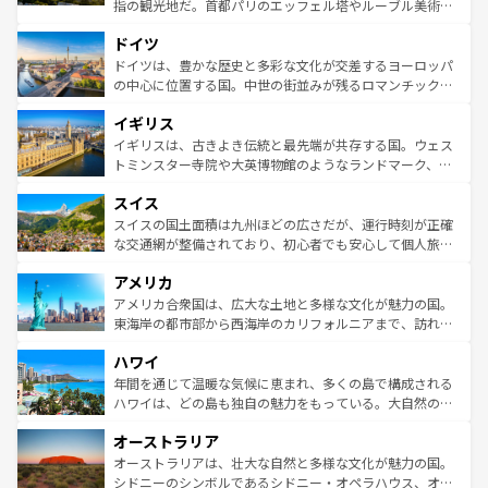
アートに溢れた街角から、地方では古代ローマ遺跡や中世
指の観光地だ。首都パリのエッフェル塔やルーブル美術館
の城塞都市、穏やかなビーチリゾートまで多彩な表情を見
といった象徴的なスポットから、田舎町の古風な美しさま
せる。地方によって風土や気候が異なるスペインはその個
ドイツ
で、幅広い魅力が詰まっている。華麗な宮殿、歴史的な大
性で訪れる人を魅了する。 なお、新着のスペイン情報は
コ
聖堂、美しいビーチ、そして豊かな自然が、訪れる者を心
ドイツは、豊かな歴史と多彩な文化が交差するヨーロッパ
ンテンツ一覧
を参照してほしい。
から魅了する。また、フランスは美食の国としても知ら
の中心に位置する国。中世の街並みが残るロマンチック街
れ、フランス料理はユネスコ無形文化遺産にも登録されて
道から、未来を先取りするようなモダンな都市まで多様な
イギリス
いる。シャンパンの発祥地であるランス、プロヴァンスの
顔を持つこの国は、どこを歩いても飽きることがない。ベ
香り高いラベンダー畑など、多彩な楽しみ方が可能だ。さ
ルリンの文化的活気、バイエルン州のアルプスの絶景、そ
イギリスは、古きよき伝統と最先端が共存する国。ウェス
らに、パリ以外の地域にも魅力が溢れており、どの街角に
してライン川沿いのワイン畑といった風景は必見。ビール
トミンスター寺院や大英博物館のようなランドマーク、歴
も豊かな歴史と文化が息づいている。パリ以外の個性あふ
とソーセージを味わいながら地元の人と過ごす楽しい時間
史ある大学都市、美しい丘陵地帯や牧歌的な風景など、エ
れる地方に足を運ぶとそれぞれで全く異なる文化を体験で
スイス
は、お酒好きな人にはぜひ体験してほしい。 なお、新着の
リアごとに異なる魅力がある。また、優雅なアフタヌーン
きるだろう。 なお、新着のフランス情報は
コンテンツ一覧
ドイツ情報は
コンテンツ一覧
を参照してほしい。
ティー、ビール好きにはたまらない英国パブ、サッカー観
スイスの国土面積は九州ほどの広さだが、運行時刻が正確
を参照してほしい。
戦など、本場だからこそできる体験も豊富。イギリスを旅
な交通網が整備されており、初心者でも安心して個人旅行
して楽しみつくそう。 なお、新着のイギリス情報は
コンテ
を楽しめる。日本同様に時刻表どおりの旅が可能だ。中世
アメリカ
ンツ一覧
を参照してほしい。
の建物がそのまま残る町や、スイスならではのユニークな
博物館もあり、アルプス観光だけでなく町歩きも満喫する
アメリカ合衆国は、広大な土地と多様な文化が魅力の国。
ことができる。国民の所得が高いため物価も高いが、旅行
東海岸の都市部から西海岸のカリフォルニアまで、訪れる
者向けの交通パス提供のサービスもあり、うまく活用すれ
場所ごとに異なる風景と体験が待っている。ニューヨーク
ハワイ
ば市内交通費無料で観光を楽しむこともできる。 なお、新
のような巨大都市は、観光、ショッピング、エンターテイ
着のスイス情報は
コンテンツ一覧
を参照してほしい。
ンメントが詰まった刺激的なスポットだ。一方、アメリカ
年間を通じて温暖な気候に恵まれ、多くの島で構成される
西部には大自然が広がり、グランドキャニオンやイエロー
ハワイは、どの島も独自の魅力をもっている。大自然の神
ストーン国立公園といった絶景が堪能できる。さらに、南
秘を感じたいなら、火山が生み出した壮大な景観を誇るハ
オーストラリア
部のニューオーリンズでは、音楽と美食が融合した独特の
ワイ島は見逃せない。また、定番の観光地といえばオアフ
文化が魅力。旅行者はアメリカの各地域で異なる魅力を楽
島だが、静かな自然を求めるならマウイ島やカウアイ島が
オーストラリアは、壮大な自然と多様な文化が魅力の国。
しみながら、その多様性と豊かな歴史を感じることができ
おすすめ。エメラルドグリーンに輝く海をはじめ、豊かな
シドニーのシンボルであるシドニー・オペラハウス、オー