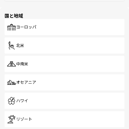
ける。 なお、新着のタイ情報は
コンテンツ一覧
を参照して
そう。 なお、新着の香港情報は
コンテンツ一覧
を参照して
と伝統を感じられるエスニックタウン、多数の緑豊かな公
ほしい。
ほしい。
園や自然保護区など、自然が調和した近代的な景観と文化
の多様性あふれるカラフルな町は、どこを歩いても新しい
国と地域
発見がある。さらに、治安のよさや充実した公共交通機関
も、旅行者にとっては魅力的なポイント。グルメも豊富
で、ホーカーズは地元の風情を楽しめる外せないスポット
ヨーロッパ
だ。訪れる人を飽きさせないシンガポールで、多様な魅力
を体感しよう。 なお、新着のシンガポール情報は
コンテン
ツ一覧
を参照してほしい。
北米
中南米
オセアニア
ハワイ
リゾート