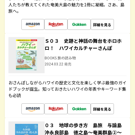
人たちが教えてくれた奄美大島の魅力を1冊に凝縮。さあ、島
旅へ。
詳細を見る
Ｓ０３ 史跡と神話の舞台をホロホ
ロ！ ハワイカルチャーさんぽ
BOOKS 旅の読み物
2024.03.22 発売
おさんぽしながらハワイの歴史と文化を楽しく学ぶ最強のガイ
ドブックが誕生。知っておきたいハワイの年表やキーワード集
も必読
詳細を見る
０３ 地球の歩き方 島旅 与論島
沖永良部島 徳之島～奄美群島②～