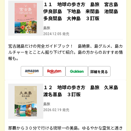
１１ 地球の歩き方 島旅 宮古島
伊良部島 下地島 来間島 池間島
多良間島 大神島 ３訂版
島旅
2024.12.05 発売
宮古諸島だけの完全ガイドブック！ 島絶景、島グルメ、島カ
ルチャーをとことん掘り下げて紹介。島の方からのおすすめ情
報も。
詳細を見る
１２ 地球の歩き方 島旅 久米島
渡名喜島 ３訂版
島旅
2026.02.19 発売
那覇から３０分で行ける琉球一の美島。ゆるやかな空気と透き