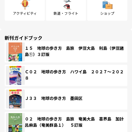
アクティビティ
鉄道・フライト
ショップ
新刊ガイドブック
１５ 地球の歩き方 島旅 伊豆大島 利島（伊豆諸
島①）３訂版
Ｃ０２ 地球の歩き方 ハワイ島 ２０２７～２０２
８
Ｊ３３ 地球の歩き方 墨田区
０２ 地球の歩き方 島旅 奄美大島 喜界島 加計
呂麻島（奄美群島１） ５訂版