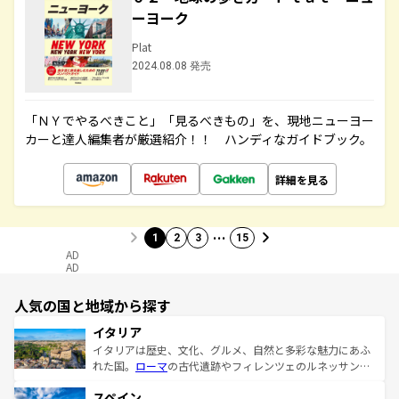
ーヨーク
Plat
2024.08.08 発売
「ＮＹでやるべきこと」「見るべきもの」を、現地ニューヨー
カーと達人編集者が厳選紹介！！ ハンディなガイドブック。
詳細を見る
…
1
2
3
15
AD
AD
人気の国と地域から探す
イタリア
イタリアは歴史、文化、グルメ、自然と多彩な魅力にあふ
れた国。
ローマ
の古代遺跡やフィレンツェのルネッサンス
美術、ヴェネツィアの運河など、歴史あるスポットはもち
スペイン
ろん、トスカーナの美しい田園風景やアマルフィ海岸の絶