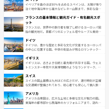
景など、自然景観も見逃せない。観光の合間には、本場の
イベリア半島のほぼ80％を占めるスペインは、太陽が降り
ピザやパスタなど、絶品のイタリア料理を堪能することも
注ぐ地中海沿岸から雄大なピレネー山脈まで、多彩な自然
できる。朝目覚めてから夜眠るまで、すべての瞬間を楽し
と文化が詰まったヨーロッパ屈指の旅行先だ。多様な地域
フランスの基本情報と観光ガイド・有名観光スポ
ませてくれるイタリアで、忘れられない旅をしてみよう！
文化が根付くこの国では、情熱的なフラメンコ、熱気あふ
なお、新着のイタリア情報は
コンテンツ一覧
を参照してほ
れる闘牛、そして美味しいタパスが生活の一部となってい
ット
しい。
る。首都マドリードの洗練された雰囲気や、バルセロナの
フランスは、世界中の旅行者を魅了し続けるヨーロッパ屈
アートに溢れた街角から、地方では古代ローマ遺跡や中世
指の観光地だ。首都パリのエッフェル塔やルーブル美術館
の城塞都市、穏やかなビーチリゾートまで多彩な表情を見
といった象徴的なスポットから、田舎町の古風な美しさま
せる。地方によって風土や気候が異なるスペインはその個
ドイツ
で、幅広い魅力が詰まっている。華麗な宮殿、歴史的な大
性で訪れる人を魅了する。 なお、新着のスペイン情報は
コ
聖堂、美しいビーチ、そして豊かな自然が、訪れる者を心
ドイツは、豊かな歴史と多彩な文化が交差するヨーロッパ
ンテンツ一覧
を参照してほしい。
から魅了する。また、フランスは美食の国としても知ら
の中心に位置する国。中世の街並みが残るロマンチック街
れ、フランス料理はユネスコ無形文化遺産にも登録されて
道から、未来を先取りするようなモダンな都市まで多様な
イギリス
いる。シャンパンの発祥地であるランス、プロヴァンスの
顔を持つこの国は、どこを歩いても飽きることがない。ベ
香り高いラベンダー畑など、多彩な楽しみ方が可能だ。さ
ルリンの文化的活気、バイエルン州のアルプスの絶景、そ
イギリスは、古きよき伝統と最先端が共存する国。ウェス
らに、パリ以外の地域にも魅力が溢れており、どの街角に
してライン川沿いのワイン畑といった風景は必見。ビール
トミンスター寺院や大英博物館のようなランドマーク、歴
も豊かな歴史と文化が息づいている。パリ以外の個性あふ
とソーセージを味わいながら地元の人と過ごす楽しい時間
史ある大学都市、美しい丘陵地帯や牧歌的な風景など、エ
れる地方に足を運ぶとそれぞれで全く異なる文化を体験で
スイス
は、お酒好きな人にはぜひ体験してほしい。 なお、新着の
リアごとに異なる魅力がある。また、優雅なアフタヌーン
きるだろう。 なお、新着のフランス情報は
コンテンツ一覧
ドイツ情報は
コンテンツ一覧
を参照してほしい。
ティー、ビール好きにはたまらない英国パブ、サッカー観
スイスの国土面積は九州ほどの広さだが、運行時刻が正確
を参照してほしい。
戦など、本場だからこそできる体験も豊富。イギリスを旅
な交通網が整備されており、初心者でも安心して個人旅行
して楽しみつくそう。 なお、新着のイギリス情報は
コンテ
を楽しめる。日本同様に時刻表どおりの旅が可能だ。中世
アメリカ
ンツ一覧
を参照してほしい。
の建物がそのまま残る町や、スイスならではのユニークな
博物館もあり、アルプス観光だけでなく町歩きも満喫する
アメリカ合衆国は、広大な土地と多様な文化が魅力の国。
ことができる。国民の所得が高いため物価も高いが、旅行
東海岸の都市部から西海岸のカリフォルニアまで、訪れる
者向けの交通パス提供のサービスもあり、うまく活用すれ
場所ごとに異なる風景と体験が待っている。ニューヨーク