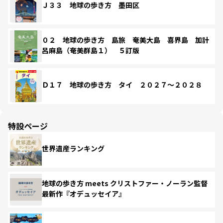
Ｊ３３ 地球の歩き方 墨田区
０２ 地球の歩き方 島旅 奄美大島 喜界島 加計
呂麻島（奄美群島１） ５訂版
Ｄ１７ 地球の歩き方 タイ ２０２７～２０２８
特設ページ
世界遺産ランキング
地球の歩き方 meets クリストファー・ノーラン監督
最新作『オデュッセイア』