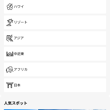
ハワイ
リゾート
アジア
中近東
アフリカ
日本
人気スポット