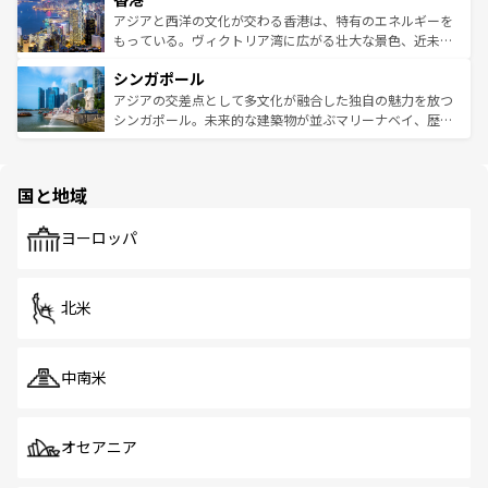
ひ現地で味わいたい。どの地域を訪れてもあたたかい人々
帯で自然と触れ合い、南部ではプーケットやクラビの美し
アジアと西洋の文化が交わる香港は、特有のエネルギーを
が旅行者を迎えてくれるので、きっと忘れられない旅にな
いビーチでリゾート気分を楽しむことができる。タイ料理
もっている。ヴィクトリア湾に広がる壮大な景色、近未来
るはずだ。 なお、新着のベトナム情報は
コンテンツ一覧
を
は世界的に有名で、屋台から高級レストランまで味覚を刺
的なアートスポット、そして歴史と現代が融合した町並
参照してほしい。
シンガポール
激する。気候は一年中温暖で、どの季節にも異なる楽しみ
み、どこを訪れても感動するはず。観光スポットが密集し
が待っている。親しみやすいタイの人々、仏教を中心とし
ており、効率よく見どころを回れるのも魅力。息をのむよ
アジアの交差点として多文化が融合した独自の魅力を放つ
た文化、そして多様な観光資源が、訪れる旅人を魅了し続
うな絶景から文化的な体験まで、香港を存分に楽しみ尽く
シンガポール。未来的な建築物が並ぶマリーナベイ、歴史
ける。 なお、新着のタイ情報は
コンテンツ一覧
を参照して
そう。 なお、新着の香港情報は
コンテンツ一覧
を参照して
と伝統を感じられるエスニックタウン、多数の緑豊かな公
ほしい。
ほしい。
園や自然保護区など、自然が調和した近代的な景観と文化
の多様性あふれるカラフルな町は、どこを歩いても新しい
国と地域
発見がある。さらに、治安のよさや充実した公共交通機関
も、旅行者にとっては魅力的なポイント。グルメも豊富
で、ホーカーズは地元の風情を楽しめる外せないスポット
ヨーロッパ
だ。訪れる人を飽きさせないシンガポールで、多様な魅力
を体感しよう。 なお、新着のシンガポール情報は
コンテン
ツ一覧
を参照してほしい。
北米
中南米
オセアニア