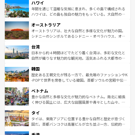
ハワイ
ば市内交通費無料で観光を楽しむこともできる。 なお、新
のような巨大都市は、観光、ショッピング、エンターテイ
着のスイス情報は
コンテンツ一覧
を参照してほしい。
ンメントが詰まった刺激的なスポットだ。一方、アメリカ
年間を通じて温暖な気候に恵まれ、多くの島で構成される
西部には大自然が広がり、グランドキャニオンやイエロー
ハワイは、どの島も独自の魅力をもっている。大自然の神
ストーン国立公園といった絶景が堪能できる。さらに、南
秘を感じたいなら、火山が生み出した壮大な景観を誇るハ
オーストラリア
部のニューオーリンズでは、音楽と美食が融合した独特の
ワイ島は見逃せない。また、定番の観光地といえばオアフ
文化が魅力。旅行者はアメリカの各地域で異なる魅力を楽
島だが、静かな自然を求めるならマウイ島やカウアイ島が
オーストラリアは、壮大な自然と多様な文化が魅力の国。
しみながら、その多様性と豊かな歴史を感じることができ
おすすめ。エメラルドグリーンに輝く海をはじめ、豊かな
シドニーのシンボルであるシドニー・オペラハウス、オー
るだろう。車でのロードトリップや列車の旅も、アメリカ
文化や歴史が息づいている。「アロハスピリット」と呼ば
ストラリア東海岸北部に広がる大サンゴ礁地帯グレートバ
ならではの贅沢な旅のスタイルだ。 なお、新着のアメリカ
台湾
れるおもてなしの心で訪れる人々を迎えてくれるハワイの
リアリーフや大陸中央部にそびえるウルル（エアーズロッ
情報は
コンテンツ一覧
を参照してほしい。
人々、おいしいローカルフードやハワイアンミュージッ
ク）、タスマニアの美しい原生林やケアンズの熱帯雨林な
日本から約４時間ほどでたどり着く台湾は、多彩な文化と
ク、伝統的なフラダンスなど、すべてがハワイの魅力を彩
ど、見どころがたくさん。また、カフェやワイン、オージ
自然が織りなす魅力的な観光地。活気あふれる大都市の台
っている。訪れるたびに新しい発見と感動が待っているハ
ービーフなどの食文化も豊かで、美味しいものであふれて
北やノスタルジックな町並みが人気な九份（ジォウフェ
ワイを、存分に味わってほしい。 なお、新着のハワイ情報
韓国
いる。アクティビティも充実しており、サーフィンやダイ
ン）、静ひつな山岳地帯である台湾東部など、都市の喧騒
は
コンテンツ一覧
を参照してほしい。
ビング、ハイキングなど、アウトドア好きにはたまらな
と山間の静けさが共存しており、訪れる人に新しい発見と
歴史ある王朝文化が残る一方で、最先端のファッションやK
い。オーストラリアの多彩な魅力を存分に味わいつくそ
驚きをもたらしてくれる。また、奥深い台湾の食文化も魅
-POPで世界を席巻している韓国。首都ソウルの宮殿や伝統
う。 なお、新着のオーストラリア情報は
コンテンツ一覧
を
力で、夜市などの屋台グルメから高級料理、ヘルシーで美
家屋が並ぶエリアでは韓国の歴史と文化に浸ることがで
参照してほしい。
ベトナム
容にもいいと評判のスイーツなど、バラエティ豊かな料理
き、地方に足を延ばせば四季折々の自然美を楽しむことが
が味わえる。 なお、新着の台湾情報は
コンテンツ一覧
を参
できる。そして、キムチや焼肉、絶品のストリートフード
豊かな自然と多様な文化が魅力的なベトナム。南北に細長
照してほしい。
まで、さまざまな韓国料理が待っている。夜には、韓国な
く伸びる国土には、広大な田園風景や青々とした山々、世
らではのナイトライフも堪能できる。あたたかいホスピタ
界遺産に登録された壮大な自然景観が点在し、都市部では
タイ
リティに包まれながら、韓国の多彩な魅力を心ゆくまで味
急速な発展と共に伝統が息づく。ハノイの古い町並みやホ
わってみてほしい。 なお、新着の韓国情報は
コンテンツ一
ーチミン市のフランス統治時代の建物も、独特の雰囲気を
タイは、東南アジアに位置する豊かな自然と歴史が息づく
覧
を参照してほしい。
醸し出している。また、バラエティの豊かさとおいしさで
国だ。首都バンコクは高層ビルが立ち並ぶ一方、伝統的な
世界中の食通を魅了してやまないベトナム料理も魅力のひ
寺院や市場がいたるところに点在し、古きよき文化と現代
香港
とつ。フォーやバインミー、ベトナムコーヒーなどは、ぜ
の活気が交差している。北部ではチェンマイなどの山岳地