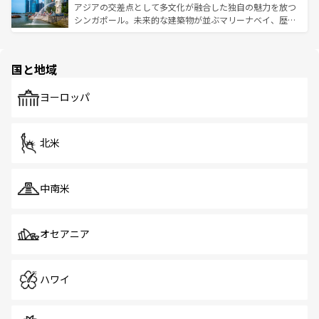
が待っている。親しみやすいタイの人々、仏教を中心とし
ており、効率よく見どころを回れるのも魅力。息をのむよ
アジアの交差点として多文化が融合した独自の魅力を放つ
た文化、そして多様な観光資源が、訪れる旅人を魅了し続
うな絶景から文化的な体験まで、香港を存分に楽しみ尽く
シンガポール。未来的な建築物が並ぶマリーナベイ、歴史
ける。 なお、新着のタイ情報は
コンテンツ一覧
を参照して
そう。 なお、新着の香港情報は
コンテンツ一覧
を参照して
と伝統を感じられるエスニックタウン、多数の緑豊かな公
ほしい。
ほしい。
園や自然保護区など、自然が調和した近代的な景観と文化
の多様性あふれるカラフルな町は、どこを歩いても新しい
国と地域
発見がある。さらに、治安のよさや充実した公共交通機関
も、旅行者にとっては魅力的なポイント。グルメも豊富
で、ホーカーズは地元の風情を楽しめる外せないスポット
ヨーロッパ
だ。訪れる人を飽きさせないシンガポールで、多様な魅力
を体感しよう。 なお、新着のシンガポール情報は
コンテン
ツ一覧
を参照してほしい。
北米
中南米
オセアニア
ハワイ