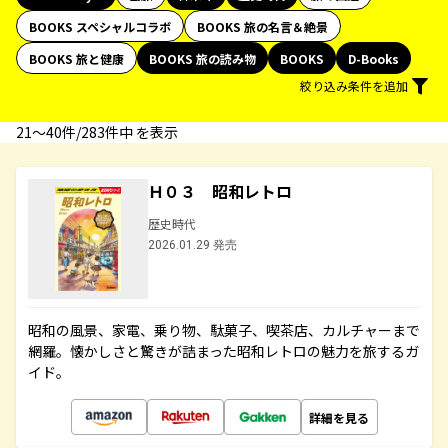
BOOKS スペシャルコラボ
BOOKS 旅の名言＆絶景
BOOKS 旅と健康
BOOKS 旅の読み物
BOOKS
D-Books
絞り込み条件を追加
21〜40件/283件中 を表示
Ｈ０３ 昭和レトロ
歴史時代
2026.01.29 発売
昭和の風景、家電、乗り物、駄菓子、喫茶店、カルチャーまで
網羅。懐かしさと驚きが詰まった昭和レトロの魅力を旅するガ
イド。
詳細を見る