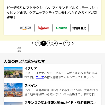
ビーチ巡りにアトラクション、アイランドグルメにモールショ
ッピングまで、グアムをアクティブに楽しむためのガイドが新
登場！
詳細を見る
…
1
2
3
4
15
AD
AD
人気の国と地域から探す
イタリア
イタリアは歴史、文化、グルメ、自然と多彩な魅力にあふ
れた国。
ローマ
の古代遺跡やフィレンツェのルネッサンス
美術、ヴェネツィアの運河など、歴史あるスポットはもち
スペイン
ろん、トスカーナの美しい田園風景やアマルフィ海岸の絶
景など、自然景観も見逃せない。観光の合間には、本場の
イベリア半島のほぼ80％を占めるスペインは、太陽が降り
ピザやパスタなど、絶品のイタリア料理を堪能することも
注ぐ地中海沿岸から雄大なピレネー山脈まで、多彩な自然
できる。朝目覚めてから夜眠るまで、すべての瞬間を楽し
と文化が詰まったヨーロッパ屈指の旅行先だ。多様な地域
フランスの基本情報と観光ガイド・有名観光スポ
ませてくれるイタリアで、忘れられない旅をしてみよう！
文化が根付くこの国では、情熱的なフラメンコ、熱気あふ