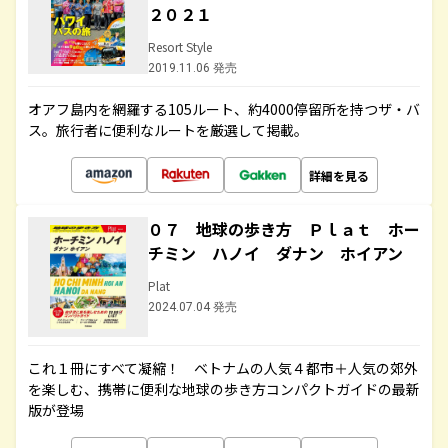
２０２１
Resort Style
2019.11.06 発売
オアフ島内を網羅する105ルート、約4000停留所を持つザ・バ
ス。旅行者に便利なルートを厳選して掲載。
詳細を見る
０７ 地球の歩き方 Ｐｌａｔ ホー
チミン ハノイ ダナン ホイアン
Plat
2024.07.04 発売
これ１冊にすべて凝縮！ ベトナムの人気４都市＋人気の郊外
を楽しむ、携帯に便利な地球の歩き方コンパクトガイドの最新
版が登場