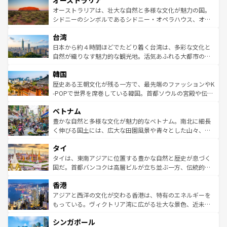
オーストラリア
ワイ島は見逃せない。また、定番の観光地といえばオアフ
文化が魅力。旅行者はアメリカの各地域で異なる魅力を楽
島だが、静かな自然を求めるならマウイ島やカウアイ島が
オーストラリアは、壮大な自然と多様な文化が魅力の国。
しみながら、その多様性と豊かな歴史を感じることができ
おすすめ。エメラルドグリーンに輝く海をはじめ、豊かな
シドニーのシンボルであるシドニー・オペラハウス、オー
るだろう。車でのロードトリップや列車の旅も、アメリカ
文化や歴史が息づいている。「アロハスピリット」と呼ば
ストラリア東海岸北部に広がる大サンゴ礁地帯グレートバ
ならではの贅沢な旅のスタイルだ。 なお、新着のアメリカ
台湾
れるおもてなしの心で訪れる人々を迎えてくれるハワイの
リアリーフや大陸中央部にそびえるウルル（エアーズロッ
情報は
コンテンツ一覧
を参照してほしい。
人々、おいしいローカルフードやハワイアンミュージッ
ク）、タスマニアの美しい原生林やケアンズの熱帯雨林な
日本から約４時間ほどでたどり着く台湾は、多彩な文化と
ク、伝統的なフラダンスなど、すべてがハワイの魅力を彩
ど、見どころがたくさん。また、カフェやワイン、オージ
自然が織りなす魅力的な観光地。活気あふれる大都市の台
っている。訪れるたびに新しい発見と感動が待っているハ
ービーフなどの食文化も豊かで、美味しいものであふれて
北やノスタルジックな町並みが人気な九份（ジォウフェ
ワイを、存分に味わってほしい。 なお、新着のハワイ情報
韓国
いる。アクティビティも充実しており、サーフィンやダイ
ン）、静ひつな山岳地帯である台湾東部など、都市の喧騒
は
コンテンツ一覧
を参照してほしい。
ビング、ハイキングなど、アウトドア好きにはたまらな
と山間の静けさが共存しており、訪れる人に新しい発見と
歴史ある王朝文化が残る一方で、最先端のファッションやK
い。オーストラリアの多彩な魅力を存分に味わいつくそ
驚きをもたらしてくれる。また、奥深い台湾の食文化も魅
-POPで世界を席巻している韓国。首都ソウルの宮殿や伝統
う。 なお、新着のオーストラリア情報は
コンテンツ一覧
を
力で、夜市などの屋台グルメから高級料理、ヘルシーで美
家屋が並ぶエリアでは韓国の歴史と文化に浸ることがで
参照してほしい。
ベトナム
容にもいいと評判のスイーツなど、バラエティ豊かな料理
き、地方に足を延ばせば四季折々の自然美を楽しむことが
が味わえる。 なお、新着の台湾情報は
コンテンツ一覧
を参
できる。そして、キムチや焼肉、絶品のストリートフード
豊かな自然と多様な文化が魅力的なベトナム。南北に細長
照してほしい。
まで、さまざまな韓国料理が待っている。夜には、韓国な
く伸びる国土には、広大な田園風景や青々とした山々、世
らではのナイトライフも堪能できる。あたたかいホスピタ
界遺産に登録された壮大な自然景観が点在し、都市部では
タイ
リティに包まれながら、韓国の多彩な魅力を心ゆくまで味
急速な発展と共に伝統が息づく。ハノイの古い町並みやホ
わってみてほしい。 なお、新着の韓国情報は
コンテンツ一
ーチミン市のフランス統治時代の建物も、独特の雰囲気を
タイは、東南アジアに位置する豊かな自然と歴史が息づく
覧
を参照してほしい。
醸し出している。また、バラエティの豊かさとおいしさで
国だ。首都バンコクは高層ビルが立ち並ぶ一方、伝統的な
世界中の食通を魅了してやまないベトナム料理も魅力のひ
寺院や市場がいたるところに点在し、古きよき文化と現代
香港
とつ。フォーやバインミー、ベトナムコーヒーなどは、ぜ
の活気が交差している。北部ではチェンマイなどの山岳地
ひ現地で味わいたい。どの地域を訪れてもあたたかい人々
帯で自然と触れ合い、南部ではプーケットやクラビの美し
アジアと西洋の文化が交わる香港は、特有のエネルギーを
が旅行者を迎えてくれるので、きっと忘れられない旅にな
いビーチでリゾート気分を楽しむことができる。タイ料理
もっている。ヴィクトリア湾に広がる壮大な景色、近未来
るはずだ。 なお、新着のベトナム情報は
コンテンツ一覧
を
は世界的に有名で、屋台から高級レストランまで味覚を刺
的なアートスポット、そして歴史と現代が融合した町並
参照してほしい。
シンガポール
激する。気候は一年中温暖で、どの季節にも異なる楽しみ
み、どこを訪れても感動するはず。観光スポットが密集し