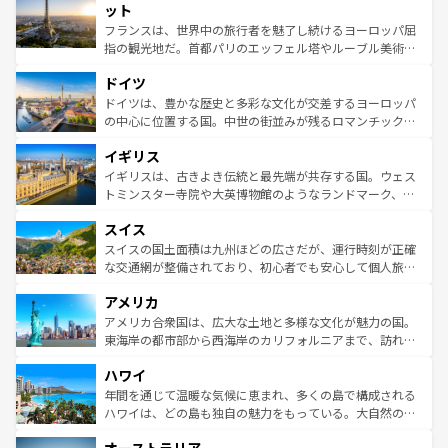
なお、新着のイタリア情報は
コンテンツ一覧
を参照してほ
れる闘牛、そして美味しいタパスが生活の一部となってい
ット
しい。
る。首都マドリードの洗練された雰囲気や、バルセロナの
フランスは、世界中の旅行者を魅了し続けるヨーロッパ屈
アートに溢れた街角から、地方では古代ローマ遺跡や中世
指の観光地だ。首都パリのエッフェル塔やルーブル美術館
の城塞都市、穏やかなビーチリゾートまで多彩な表情を見
といった象徴的なスポットから、田舎町の古風な美しさま
せる。地方によって風土や気候が異なるスペインはその個
ドイツ
で、幅広い魅力が詰まっている。華麗な宮殿、歴史的な大
性で訪れる人を魅了する。 なお、新着のスペイン情報は
コ
聖堂、美しいビーチ、そして豊かな自然が、訪れる者を心
ドイツは、豊かな歴史と多彩な文化が交差するヨーロッパ
ンテンツ一覧
を参照してほしい。
から魅了する。また、フランスは美食の国としても知ら
の中心に位置する国。中世の街並みが残るロマンチック街
れ、フランス料理はユネスコ無形文化遺産にも登録されて
道から、未来を先取りするようなモダンな都市まで多様な
イギリス
いる。シャンパンの発祥地であるランス、プロヴァンスの
顔を持つこの国は、どこを歩いても飽きることがない。ベ
香り高いラベンダー畑など、多彩な楽しみ方が可能だ。さ
ルリンの文化的活気、バイエルン州のアルプスの絶景、そ
イギリスは、古きよき伝統と最先端が共存する国。ウェス
らに、パリ以外の地域にも魅力が溢れており、どの街角に
してライン川沿いのワイン畑といった風景は必見。ビール
トミンスター寺院や大英博物館のようなランドマーク、歴
も豊かな歴史と文化が息づいている。パリ以外の個性あふ
とソーセージを味わいながら地元の人と過ごす楽しい時間
史ある大学都市、美しい丘陵地帯や牧歌的な風景など、エ
れる地方に足を運ぶとそれぞれで全く異なる文化を体験で
スイス
は、お酒好きな人にはぜひ体験してほしい。 なお、新着の
リアごとに異なる魅力がある。また、優雅なアフタヌーン
きるだろう。 なお、新着のフランス情報は
コンテンツ一覧
ドイツ情報は
コンテンツ一覧
を参照してほしい。
ティー、ビール好きにはたまらない英国パブ、サッカー観
スイスの国土面積は九州ほどの広さだが、運行時刻が正確
を参照してほしい。
戦など、本場だからこそできる体験も豊富。イギリスを旅
な交通網が整備されており、初心者でも安心して個人旅行
して楽しみつくそう。 なお、新着のイギリス情報は
コンテ
を楽しめる。日本同様に時刻表どおりの旅が可能だ。中世
アメリカ
ンツ一覧
を参照してほしい。
の建物がそのまま残る町や、スイスならではのユニークな
博物館もあり、アルプス観光だけでなく町歩きも満喫する
アメリカ合衆国は、広大な土地と多様な文化が魅力の国。
ことができる。国民の所得が高いため物価も高いが、旅行
東海岸の都市部から西海岸のカリフォルニアまで、訪れる
者向けの交通パス提供のサービスもあり、うまく活用すれ
場所ごとに異なる風景と体験が待っている。ニューヨーク
ハワイ
ば市内交通費無料で観光を楽しむこともできる。 なお、新
のような巨大都市は、観光、ショッピング、エンターテイ
着のスイス情報は
コンテンツ一覧
を参照してほしい。
ンメントが詰まった刺激的なスポットだ。一方、アメリカ
年間を通じて温暖な気候に恵まれ、多くの島で構成される
西部には大自然が広がり、グランドキャニオンやイエロー
ハワイは、どの島も独自の魅力をもっている。大自然の神
ストーン国立公園といった絶景が堪能できる。さらに、南
秘を感じたいなら、火山が生み出した壮大な景観を誇るハ
部のニューオーリンズでは、音楽と美食が融合した独特の