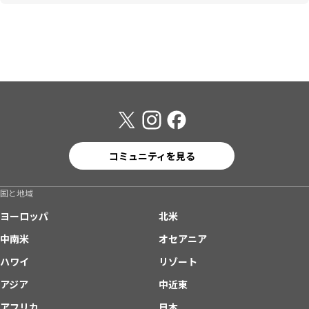
コミュニティを見る
国と地域
ヨーロッパ
北米
中南米
オセアニア
ハワイ
リゾート
アジア
中近東
アフリカ
日本