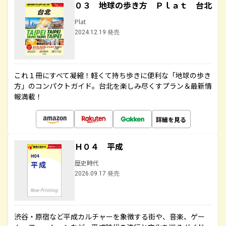
０３ 地球の歩き方 Ｐｌａｔ 台北
Plat
2024.12.19 発売
これ１冊にすべて凝縮！軽くて持ち歩きに便利な「地球の歩き
方」のコンパクトガイド。台北を楽しみ尽くすプラン＆最新情
報満載！
詳細を見る
Ｈ０４ 平成
歴史時代
2026.09.17 発売
渋谷・原宿など平成カルチャーを象徴する街や、音楽、ゲー