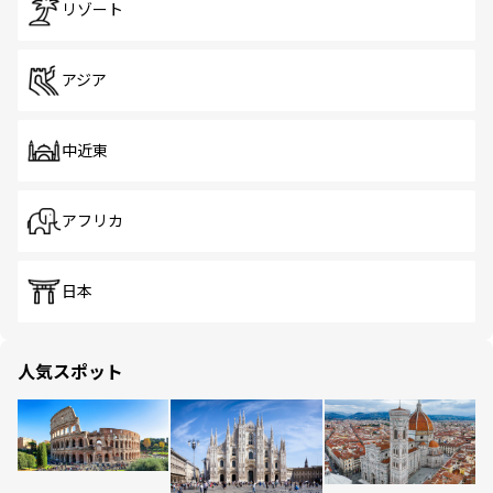
リゾート
アジア
中近東
アフリカ
日本
人気スポット