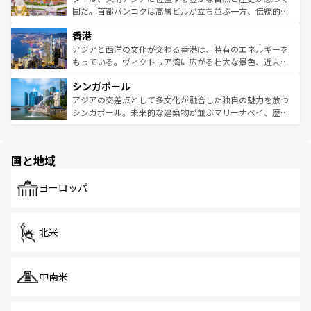
覧
を参照してほしい。
醸し出している。また、バラエティの豊かさとおいしさで
国だ。首都バンコクは高層ビルが立ち並ぶ一方、伝統的な
世界中の食通を魅了してやまないベトナム料理も魅力のひ
寺院や市場がいたるところに点在し、古きよき文化と現代
香港
とつ。フォーやバインミー、ベトナムコーヒーなどは、ぜ
の活気が交差している。北部ではチェンマイなどの山岳地
ひ現地で味わいたい。どの地域を訪れてもあたたかい人々
帯で自然と触れ合い、南部ではプーケットやクラビの美し
アジアと西洋の文化が交わる香港は、特有のエネルギーを
が旅行者を迎えてくれるので、きっと忘れられない旅にな
いビーチでリゾート気分を楽しむことができる。タイ料理
もっている。ヴィクトリア湾に広がる壮大な景色、近未来
るはずだ。 なお、新着のベトナム情報は
コンテンツ一覧
を
は世界的に有名で、屋台から高級レストランまで味覚を刺
的なアートスポット、そして歴史と現代が融合した町並
参照してほしい。
シンガポール
激する。気候は一年中温暖で、どの季節にも異なる楽しみ
み、どこを訪れても感動するはず。観光スポットが密集し
が待っている。親しみやすいタイの人々、仏教を中心とし
ており、効率よく見どころを回れるのも魅力。息をのむよ
アジアの交差点として多文化が融合した独自の魅力を放つ
た文化、そして多様な観光資源が、訪れる旅人を魅了し続
うな絶景から文化的な体験まで、香港を存分に楽しみ尽く
シンガポール。未来的な建築物が並ぶマリーナベイ、歴史
ける。 なお、新着のタイ情報は
コンテンツ一覧
を参照して
そう。 なお、新着の香港情報は
コンテンツ一覧
を参照して
と伝統を感じられるエスニックタウン、多数の緑豊かな公
ほしい。
ほしい。
園や自然保護区など、自然が調和した近代的な景観と文化
の多様性あふれるカラフルな町は、どこを歩いても新しい
国と地域
発見がある。さらに、治安のよさや充実した公共交通機関
も、旅行者にとっては魅力的なポイント。グルメも豊富
で、ホーカーズは地元の風情を楽しめる外せないスポット
ヨーロッパ
だ。訪れる人を飽きさせないシンガポールで、多様な魅力
を体感しよう。 なお、新着のシンガポール情報は
コンテン
ツ一覧
を参照してほしい。
北米
中南米