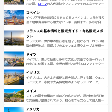
れた国。
ローマ
の古代遺跡やフィレンツェのルネッサンス
美術、ヴェネツィアの運河など、歴史あるスポットはもち
スペイン
ろん、トスカーナの美しい田園風景やアマルフィ海岸の絶
景など、自然景観も見逃せない。観光の合間には、本場の
イベリア半島のほぼ80％を占めるスペインは、太陽が降り
ピザやパスタなど、絶品のイタリア料理を堪能することも
注ぐ地中海沿岸から雄大なピレネー山脈まで、多彩な自然
できる。朝目覚めてから夜眠るまで、すべての瞬間を楽し
と文化が詰まったヨーロッパ屈指の旅行先だ。多様な地域
フランスの基本情報と観光ガイド・有名観光スポ
ませてくれるイタリアで、忘れられない旅をしてみよう！
文化が根付くこの国では、情熱的なフラメンコ、熱気あふ
なお、新着のイタリア情報は
コンテンツ一覧
を参照してほ
れる闘牛、そして美味しいタパスが生活の一部となってい
ット
しい。
る。首都マドリードの洗練された雰囲気や、バルセロナの
フランスは、世界中の旅行者を魅了し続けるヨーロッパ屈
アートに溢れた街角から、地方では古代ローマ遺跡や中世
指の観光地だ。首都パリのエッフェル塔やルーブル美術館
の城塞都市、穏やかなビーチリゾートまで多彩な表情を見
といった象徴的なスポットから、田舎町の古風な美しさま
せる。地方によって風土や気候が異なるスペインはその個
ドイツ
で、幅広い魅力が詰まっている。華麗な宮殿、歴史的な大
性で訪れる人を魅了する。 なお、新着のスペイン情報は
コ
聖堂、美しいビーチ、そして豊かな自然が、訪れる者を心
ドイツは、豊かな歴史と多彩な文化が交差するヨーロッパ
ンテンツ一覧
を参照してほしい。
から魅了する。また、フランスは美食の国としても知ら
の中心に位置する国。中世の街並みが残るロマンチック街
れ、フランス料理はユネスコ無形文化遺産にも登録されて
道から、未来を先取りするようなモダンな都市まで多様な
イギリス
いる。シャンパンの発祥地であるランス、プロヴァンスの
顔を持つこの国は、どこを歩いても飽きることがない。ベ
香り高いラベンダー畑など、多彩な楽しみ方が可能だ。さ
ルリンの文化的活気、バイエルン州のアルプスの絶景、そ
イギリスは、古きよき伝統と最先端が共存する国。ウェス
らに、パリ以外の地域にも魅力が溢れており、どの街角に
してライン川沿いのワイン畑といった風景は必見。ビール
トミンスター寺院や大英博物館のようなランドマーク、歴
も豊かな歴史と文化が息づいている。パリ以外の個性あふ
とソーセージを味わいながら地元の人と過ごす楽しい時間
史ある大学都市、美しい丘陵地帯や牧歌的な風景など、エ
れる地方に足を運ぶとそれぞれで全く異なる文化を体験で
スイス
は、お酒好きな人にはぜひ体験してほしい。 なお、新着の
リアごとに異なる魅力がある。また、優雅なアフタヌーン
きるだろう。 なお、新着のフランス情報は
コンテンツ一覧
ドイツ情報は
コンテンツ一覧
を参照してほしい。
ティー、ビール好きにはたまらない英国パブ、サッカー観
スイスの国土面積は九州ほどの広さだが、運行時刻が正確
を参照してほしい。
戦など、本場だからこそできる体験も豊富。イギリスを旅
な交通網が整備されており、初心者でも安心して個人旅行
して楽しみつくそう。 なお、新着のイギリス情報は
コンテ
を楽しめる。日本同様に時刻表どおりの旅が可能だ。中世
アメリカ
ンツ一覧
を参照してほしい。
の建物がそのまま残る町や、スイスならではのユニークな