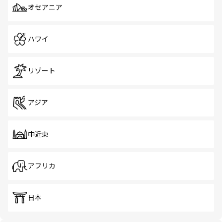
オセアニア
ハワイ
リゾート
アジア
中近東
アフリカ
日本