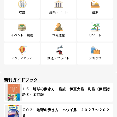
飲食
建築・アート
宿泊
イベント・観戦
世界遺産
リゾート
アクティビティ
鉄道・フライト
ショップ
新刊ガイドブック
１５ 地球の歩き方 島旅 伊豆大島 利島（伊豆諸
島①）３訂版
Ｃ０２ 地球の歩き方 ハワイ島 ２０２７～２０２
８