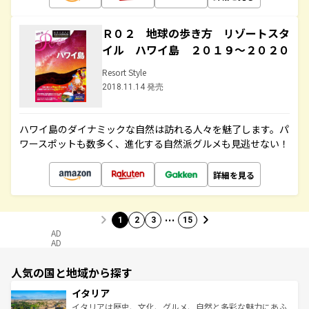
Ｒ０２ 地球の歩き方 リゾートスタ
イル ハワイ島 ２０１９～２０２０
Resort Style
2018.11.14 発売
ハワイ島のダイナミックな自然は訪れる人々を魅了します。パ
ワースポットも数多く、進化する自然派グルメも見逃せない！
詳細を見る
…
1
2
3
15
AD
AD
人気の国と地域から探す
イタリア
イタリアは歴史、文化、グルメ、自然と多彩な魅力にあふ