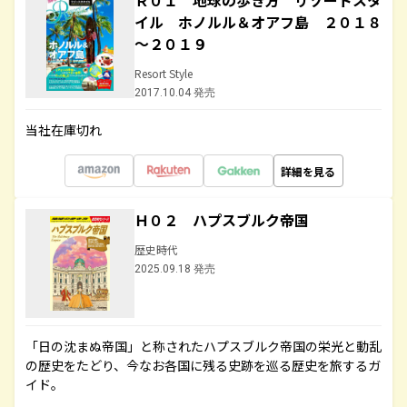
Ｒ０１ 地球の歩き方 リゾートスタ
イル ホノルル＆オアフ島 ２０１８
～２０１９
Resort Style
2017.10.04 発売
当社在庫切れ
詳細を見る
Ｈ０２ ハプスブルク帝国
歴史時代
2025.09.18 発売
「日の沈まぬ帝国」と称されたハプスブルク帝国の栄光と動乱
の歴史をたどり、今なお各国に残る史跡を巡る歴史を旅するガ
イド。