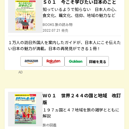
Ｓ０１ 今こそ学びたい日本のこと
知っているようで知らない 日本人の心、
食文化、職文化、信仰、地域の魅力など
BOOKS 旅の読み物
2022.07.21 発売
１万人の訪日外国人を案内したガイドが、日本人にこそ伝えた
い日本の魅力が満載。日本の再発見ができる１冊！
詳細を見る
AD
Ｗ０１ 世界２４４の国と地域 改訂
版
１９７ヵ国と４７地域を旅の雑学とともに
解説
旅の図鑑