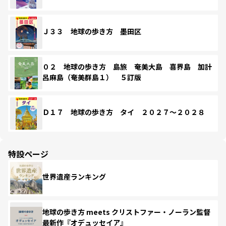
Ｊ３３ 地球の歩き方 墨田区
０２ 地球の歩き方 島旅 奄美大島 喜界島 加計
呂麻島（奄美群島１） ５訂版
Ｄ１７ 地球の歩き方 タイ ２０２７～２０２８
特設ページ
世界遺産ランキング
地球の歩き方 meets クリストファー・ノーラン監督
最新作『オデュッセイア』