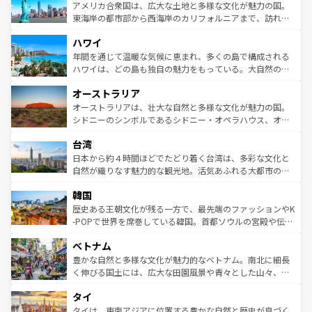
博物館もあり、アルプス観光だけでなく町歩きも満喫する
アメリカ合衆国は、広大な土地と多様な文化が魅力の国。
ことができる。国民の所得が高いため物価も高いが、旅行
東海岸の都市部から西海岸のカリフォルニアまで、訪れる
者向けの交通パス提供のサービスもあり、うまく活用すれ
場所ごとに異なる風景と体験が待っている。ニューヨーク
ハワイ
ば市内交通費無料で観光を楽しむこともできる。 なお、新
のような巨大都市は、観光、ショッピング、エンターテイ
着のスイス情報は
コンテンツ一覧
を参照してほしい。
ンメントが詰まった刺激的なスポットだ。一方、アメリカ
年間を通じて温暖な気候に恵まれ、多くの島で構成される
西部には大自然が広がり、グランドキャニオンやイエロー
ハワイは、どの島も独自の魅力をもっている。大自然の神
ストーン国立公園といった絶景が堪能できる。さらに、南
秘を感じたいなら、火山が生み出した壮大な景観を誇るハ
オーストラリア
部のニューオーリンズでは、音楽と美食が融合した独特の
ワイ島は見逃せない。また、定番の観光地といえばオアフ
文化が魅力。旅行者はアメリカの各地域で異なる魅力を楽
島だが、静かな自然を求めるならマウイ島やカウアイ島が
オーストラリアは、壮大な自然と多様な文化が魅力の国。
しみながら、その多様性と豊かな歴史を感じることができ
おすすめ。エメラルドグリーンに輝く海をはじめ、豊かな
シドニーのシンボルであるシドニー・オペラハウス、オー
るだろう。車でのロードトリップや列車の旅も、アメリカ
文化や歴史が息づいている。「アロハスピリット」と呼ば
ストラリア東海岸北部に広がる大サンゴ礁地帯グレートバ
ならではの贅沢な旅のスタイルだ。 なお、新着のアメリカ
台湾
れるおもてなしの心で訪れる人々を迎えてくれるハワイの
リアリーフや大陸中央部にそびえるウルル（エアーズロッ
情報は
コンテンツ一覧
を参照してほしい。
人々、おいしいローカルフードやハワイアンミュージッ
ク）、タスマニアの美しい原生林やケアンズの熱帯雨林な
日本から約４時間ほどでたどり着く台湾は、多彩な文化と
ク、伝統的なフラダンスなど、すべてがハワイの魅力を彩
ど、見どころがたくさん。また、カフェやワイン、オージ
自然が織りなす魅力的な観光地。活気あふれる大都市の台
っている。訪れるたびに新しい発見と感動が待っているハ
ービーフなどの食文化も豊かで、美味しいものであふれて
北やノスタルジックな町並みが人気な九份（ジォウフェ
ワイを、存分に味わってほしい。 なお、新着のハワイ情報
韓国
いる。アクティビティも充実しており、サーフィンやダイ
ン）、静ひつな山岳地帯である台湾東部など、都市の喧騒
は
コンテンツ一覧
を参照してほしい。
ビング、ハイキングなど、アウトドア好きにはたまらな
と山間の静けさが共存しており、訪れる人に新しい発見と
歴史ある王朝文化が残る一方で、最先端のファッションやK
い。オーストラリアの多彩な魅力を存分に味わいつくそ
驚きをもたらしてくれる。また、奥深い台湾の食文化も魅
-POPで世界を席巻している韓国。首都ソウルの宮殿や伝統
う。 なお、新着のオーストラリア情報は
コンテンツ一覧
を
力で、夜市などの屋台グルメから高級料理、ヘルシーで美
家屋が並ぶエリアでは韓国の歴史と文化に浸ることがで
参照してほしい。
ベトナム
容にもいいと評判のスイーツなど、バラエティ豊かな料理
き、地方に足を延ばせば四季折々の自然美を楽しむことが
が味わえる。 なお、新着の台湾情報は
コンテンツ一覧
を参
できる。そして、キムチや焼肉、絶品のストリートフード
豊かな自然と多様な文化が魅力的なベトナム。南北に細長
照してほしい。
まで、さまざまな韓国料理が待っている。夜には、韓国な
く伸びる国土には、広大な田園風景や青々とした山々、世
らではのナイトライフも堪能できる。あたたかいホスピタ
界遺産に登録された壮大な自然景観が点在し、都市部では
タイ
リティに包まれながら、韓国の多彩な魅力を心ゆくまで味
急速な発展と共に伝統が息づく。ハノイの古い町並みやホ
わってみてほしい。 なお、新着の韓国情報は
コンテンツ一
ーチミン市のフランス統治時代の建物も、独特の雰囲気を
タイは、東南アジアに位置する豊かな自然と歴史が息づく