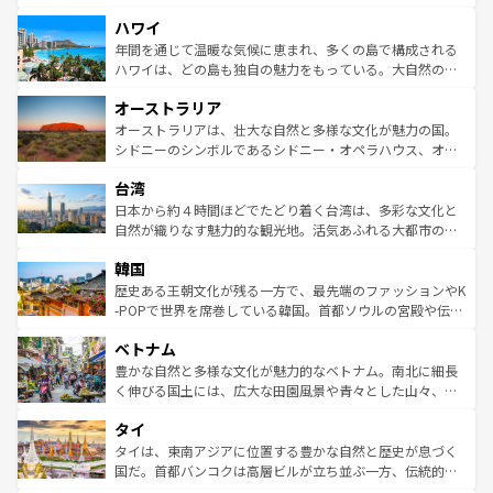
者向けの交通パス提供のサービスもあり、うまく活用すれ
場所ごとに異なる風景と体験が待っている。ニューヨーク
ハワイ
ば市内交通費無料で観光を楽しむこともできる。 なお、新
のような巨大都市は、観光、ショッピング、エンターテイ
着のスイス情報は
コンテンツ一覧
を参照してほしい。
ンメントが詰まった刺激的なスポットだ。一方、アメリカ
年間を通じて温暖な気候に恵まれ、多くの島で構成される
西部には大自然が広がり、グランドキャニオンやイエロー
ハワイは、どの島も独自の魅力をもっている。大自然の神
ストーン国立公園といった絶景が堪能できる。さらに、南
秘を感じたいなら、火山が生み出した壮大な景観を誇るハ
オーストラリア
部のニューオーリンズでは、音楽と美食が融合した独特の
ワイ島は見逃せない。また、定番の観光地といえばオアフ
文化が魅力。旅行者はアメリカの各地域で異なる魅力を楽
島だが、静かな自然を求めるならマウイ島やカウアイ島が
オーストラリアは、壮大な自然と多様な文化が魅力の国。
しみながら、その多様性と豊かな歴史を感じることができ
おすすめ。エメラルドグリーンに輝く海をはじめ、豊かな
シドニーのシンボルであるシドニー・オペラハウス、オー
るだろう。車でのロードトリップや列車の旅も、アメリカ
文化や歴史が息づいている。「アロハスピリット」と呼ば
ストラリア東海岸北部に広がる大サンゴ礁地帯グレートバ
ならではの贅沢な旅のスタイルだ。 なお、新着のアメリカ
台湾
れるおもてなしの心で訪れる人々を迎えてくれるハワイの
リアリーフや大陸中央部にそびえるウルル（エアーズロッ
情報は
コンテンツ一覧
を参照してほしい。
人々、おいしいローカルフードやハワイアンミュージッ
ク）、タスマニアの美しい原生林やケアンズの熱帯雨林な
日本から約４時間ほどでたどり着く台湾は、多彩な文化と
ク、伝統的なフラダンスなど、すべてがハワイの魅力を彩
ど、見どころがたくさん。また、カフェやワイン、オージ
自然が織りなす魅力的な観光地。活気あふれる大都市の台
っている。訪れるたびに新しい発見と感動が待っているハ
ービーフなどの食文化も豊かで、美味しいものであふれて
北やノスタルジックな町並みが人気な九份（ジォウフェ
ワイを、存分に味わってほしい。 なお、新着のハワイ情報
韓国
いる。アクティビティも充実しており、サーフィンやダイ
ン）、静ひつな山岳地帯である台湾東部など、都市の喧騒
は
コンテンツ一覧
を参照してほしい。
ビング、ハイキングなど、アウトドア好きにはたまらな
と山間の静けさが共存しており、訪れる人に新しい発見と
歴史ある王朝文化が残る一方で、最先端のファッションやK
い。オーストラリアの多彩な魅力を存分に味わいつくそ
驚きをもたらしてくれる。また、奥深い台湾の食文化も魅
-POPで世界を席巻している韓国。首都ソウルの宮殿や伝統
う。 なお、新着のオーストラリア情報は
コンテンツ一覧
を
力で、夜市などの屋台グルメから高級料理、ヘルシーで美
家屋が並ぶエリアでは韓国の歴史と文化に浸ることがで
参照してほしい。
ベトナム
容にもいいと評判のスイーツなど、バラエティ豊かな料理
き、地方に足を延ばせば四季折々の自然美を楽しむことが
が味わえる。 なお、新着の台湾情報は
コンテンツ一覧
を参
できる。そして、キムチや焼肉、絶品のストリートフード
豊かな自然と多様な文化が魅力的なベトナム。南北に細長
照してほしい。
まで、さまざまな韓国料理が待っている。夜には、韓国な
く伸びる国土には、広大な田園風景や青々とした山々、世
らではのナイトライフも堪能できる。あたたかいホスピタ
界遺産に登録された壮大な自然景観が点在し、都市部では
タイ
リティに包まれながら、韓国の多彩な魅力を心ゆくまで味
急速な発展と共に伝統が息づく。ハノイの古い町並みやホ
わってみてほしい。 なお、新着の韓国情報は
コンテンツ一
ーチミン市のフランス統治時代の建物も、独特の雰囲気を
タイは、東南アジアに位置する豊かな自然と歴史が息づく
覧
を参照してほしい。
醸し出している。また、バラエティの豊かさとおいしさで
国だ。首都バンコクは高層ビルが立ち並ぶ一方、伝統的な
世界中の食通を魅了してやまないベトナム料理も魅力のひ
寺院や市場がいたるところに点在し、古きよき文化と現代