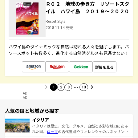
Ｒ０２ 地球の歩き方 リゾートスタ
イル ハワイ島 ２０１９～２０２０
Resort Style
2018.11.14 発売
ハワイ島のダイナミックな自然は訪れる人々を魅了します。パ
ワースポットも数多く、進化する自然派グルメも見逃せない！
詳細を見る
…
1
2
3
13
AD
AD
人気の国と地域から探す
イタリア
イタリアは歴史、文化、グルメ、自然と多彩な魅力にあふ
れた国。
ローマ
の古代遺跡やフィレンツェのルネッサンス
美術、ヴェネツィアの運河など、歴史あるスポットはもち