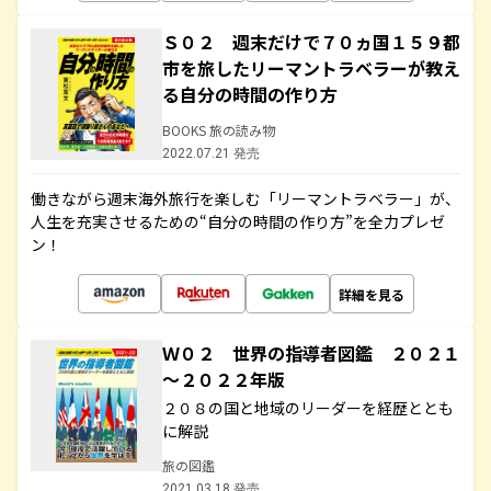
Ｓ０２ 週末だけで７０ヵ国１５９都
市を旅したリーマントラベラーが教え
る自分の時間の作り方
BOOKS 旅の読み物
2022.07.21 発売
働きながら週末海外旅行を楽しむ「リーマントラベラー」が、
人生を充実させるための“自分の時間の作り方”を全力プレゼ
ン！
詳細を見る
Ｗ０２ 世界の指導者図鑑 ２０２１
～２０２２年版
２０８の国と地域のリーダーを経歴ととも
に解説
旅の図鑑
2021.03.18 発売