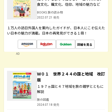
食文化、職文化、信仰、地域の魅力など
BOOKS 旅の読み物
2022.07.21 発売
１万人の訪日外国人を案内したガイドが、日本人にこそ伝えた
い日本の魅力が満載。日本の再発見ができる１冊！
詳細を見る
AD
Ｗ０１ 世界２４４の国と地域 改訂
版
１９７ヵ国と４７地域を旅の雑学とともに
解説
旅の図鑑
2024.07.18 発売