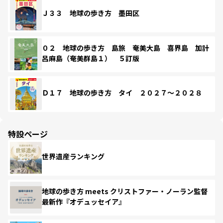
Ｊ３３ 地球の歩き方 墨田区
０２ 地球の歩き方 島旅 奄美大島 喜界島 加計
呂麻島（奄美群島１） ５訂版
Ｄ１７ 地球の歩き方 タイ ２０２７～２０２８
特設ページ
世界遺産ランキング
地球の歩き方 meets クリストファー・ノーラン監督
最新作『オデュッセイア』