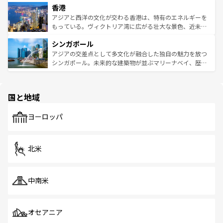
香港
とつ。フォーやバインミー、ベトナムコーヒーなどは、ぜ
の活気が交差している。北部ではチェンマイなどの山岳地
ひ現地で味わいたい。どの地域を訪れてもあたたかい人々
帯で自然と触れ合い、南部ではプーケットやクラビの美し
アジアと西洋の文化が交わる香港は、特有のエネルギーを
が旅行者を迎えてくれるので、きっと忘れられない旅にな
いビーチでリゾート気分を楽しむことができる。タイ料理
もっている。ヴィクトリア湾に広がる壮大な景色、近未来
るはずだ。 なお、新着のベトナム情報は
コンテンツ一覧
を
は世界的に有名で、屋台から高級レストランまで味覚を刺
的なアートスポット、そして歴史と現代が融合した町並
参照してほしい。
シンガポール
激する。気候は一年中温暖で、どの季節にも異なる楽しみ
み、どこを訪れても感動するはず。観光スポットが密集し
が待っている。親しみやすいタイの人々、仏教を中心とし
ており、効率よく見どころを回れるのも魅力。息をのむよ
アジアの交差点として多文化が融合した独自の魅力を放つ
た文化、そして多様な観光資源が、訪れる旅人を魅了し続
うな絶景から文化的な体験まで、香港を存分に楽しみ尽く
シンガポール。未来的な建築物が並ぶマリーナベイ、歴史
ける。 なお、新着のタイ情報は
コンテンツ一覧
を参照して
そう。 なお、新着の香港情報は
コンテンツ一覧
を参照して
と伝統を感じられるエスニックタウン、多数の緑豊かな公
ほしい。
ほしい。
園や自然保護区など、自然が調和した近代的な景観と文化
の多様性あふれるカラフルな町は、どこを歩いても新しい
国と地域
発見がある。さらに、治安のよさや充実した公共交通機関
も、旅行者にとっては魅力的なポイント。グルメも豊富
で、ホーカーズは地元の風情を楽しめる外せないスポット
ヨーロッパ
だ。訪れる人を飽きさせないシンガポールで、多様な魅力
を体感しよう。 なお、新着のシンガポール情報は
コンテン
ツ一覧
を参照してほしい。
北米
中南米
オセアニア