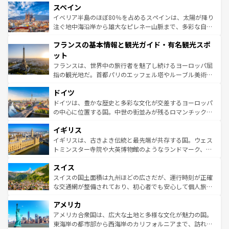
スペイン
ろん、トスカーナの美しい田園風景やアマルフィ海岸の絶
景など、自然景観も見逃せない。観光の合間には、本場の
イベリア半島のほぼ80％を占めるスペインは、太陽が降り
ピザやパスタなど、絶品のイタリア料理を堪能することも
注ぐ地中海沿岸から雄大なピレネー山脈まで、多彩な自然
できる。朝目覚めてから夜眠るまで、すべての瞬間を楽し
と文化が詰まったヨーロッパ屈指の旅行先だ。多様な地域
フランスの基本情報と観光ガイド・有名観光スポ
ませてくれるイタリアで、忘れられない旅をしてみよう！
文化が根付くこの国では、情熱的なフラメンコ、熱気あふ
なお、新着のイタリア情報は
コンテンツ一覧
を参照してほ
れる闘牛、そして美味しいタパスが生活の一部となってい
ット
しい。
る。首都マドリードの洗練された雰囲気や、バルセロナの
フランスは、世界中の旅行者を魅了し続けるヨーロッパ屈
アートに溢れた街角から、地方では古代ローマ遺跡や中世
指の観光地だ。首都パリのエッフェル塔やルーブル美術館
の城塞都市、穏やかなビーチリゾートまで多彩な表情を見
といった象徴的なスポットから、田舎町の古風な美しさま
せる。地方によって風土や気候が異なるスペインはその個
ドイツ
で、幅広い魅力が詰まっている。華麗な宮殿、歴史的な大
性で訪れる人を魅了する。 なお、新着のスペイン情報は
コ
聖堂、美しいビーチ、そして豊かな自然が、訪れる者を心
ドイツは、豊かな歴史と多彩な文化が交差するヨーロッパ
ンテンツ一覧
を参照してほしい。
から魅了する。また、フランスは美食の国としても知ら
の中心に位置する国。中世の街並みが残るロマンチック街
れ、フランス料理はユネスコ無形文化遺産にも登録されて
道から、未来を先取りするようなモダンな都市まで多様な
イギリス
いる。シャンパンの発祥地であるランス、プロヴァンスの
顔を持つこの国は、どこを歩いても飽きることがない。ベ
香り高いラベンダー畑など、多彩な楽しみ方が可能だ。さ
ルリンの文化的活気、バイエルン州のアルプスの絶景、そ
イギリスは、古きよき伝統と最先端が共存する国。ウェス
らに、パリ以外の地域にも魅力が溢れており、どの街角に
してライン川沿いのワイン畑といった風景は必見。ビール
トミンスター寺院や大英博物館のようなランドマーク、歴
も豊かな歴史と文化が息づいている。パリ以外の個性あふ
とソーセージを味わいながら地元の人と過ごす楽しい時間
史ある大学都市、美しい丘陵地帯や牧歌的な風景など、エ
れる地方に足を運ぶとそれぞれで全く異なる文化を体験で
スイス
は、お酒好きな人にはぜひ体験してほしい。 なお、新着の
リアごとに異なる魅力がある。また、優雅なアフタヌーン
きるだろう。 なお、新着のフランス情報は
コンテンツ一覧
ドイツ情報は
コンテンツ一覧
を参照してほしい。
ティー、ビール好きにはたまらない英国パブ、サッカー観
スイスの国土面積は九州ほどの広さだが、運行時刻が正確
を参照してほしい。
戦など、本場だからこそできる体験も豊富。イギリスを旅
な交通網が整備されており、初心者でも安心して個人旅行
して楽しみつくそう。 なお、新着のイギリス情報は
コンテ
を楽しめる。日本同様に時刻表どおりの旅が可能だ。中世
アメリカ
ンツ一覧
を参照してほしい。
の建物がそのまま残る町や、スイスならではのユニークな
博物館もあり、アルプス観光だけでなく町歩きも満喫する
アメリカ合衆国は、広大な土地と多様な文化が魅力の国。
ことができる。国民の所得が高いため物価も高いが、旅行
東海岸の都市部から西海岸のカリフォルニアまで、訪れる