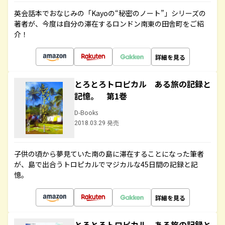
英会話本でおなじみの「Kayoの“秘密のノート”」シリーズの
著者が、今度は自分の滞在するロンドン南東の田舎町をご紹
介！
詳細を見る
とろとろトロピカル ある旅の記録と
記憶。 第1巻
D-Books
2018.03.29 発売
子供の頃から夢見ていた南の島に滞在することになった筆者
が、島で出合うトロピカルでマジカルな45日間の記録と記
憶。
詳細を見る
とろとろトロピカル ある旅の記録と