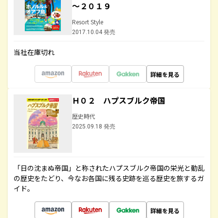
～２０１９
Resort Style
2017.10.04 発売
当社在庫切れ
詳細を見る
Ｈ０２ ハプスブルク帝国
歴史時代
2025.09.18 発売
「日の沈まぬ帝国」と称されたハプスブルク帝国の栄光と動乱
の歴史をたどり、今なお各国に残る史跡を巡る歴史を旅するガ
イド。
詳細を見る