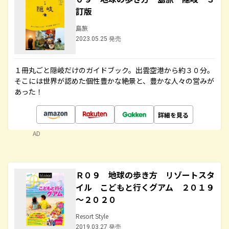
訂版
島旅
2023.05.25 発売
１冊丸ごと隠岐だけのガイドブック。出雲空港から約３０分。
そこには世界が認めた個性豊かな絶景と、豊かな人々の営みが
あった！
詳細を見る
AD
Ｒ０９ 地球の歩き方 リゾートスタ
イル こどもと行くグアム ２０１９
～２０２０
Resort Style
2019.03.27 発売