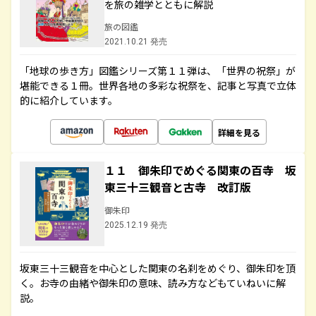
を旅の雑学とともに解説
旅の図鑑
2021.10.21 発売
「地球の歩き方」図鑑シリーズ第１１弾は、「世界の祝祭」が
堪能できる１冊。世界各地の多彩な祝祭を、記事と写真で立体
的に紹介しています。
詳細を見る
１１ 御朱印でめぐる関東の百寺 坂
東三十三観音と古寺 改訂版
御朱印
2025.12.19 発売
坂東三十三観音を中心とした関東の名刹をめぐり、御朱印を頂
く。お寺の由緒や御朱印の意味、読み方などもていねいに解
説。