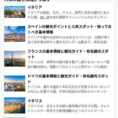
イタリア
イタリアは歴史、文化、グルメ、自然と多彩な魅力にあふ
れた国。
ローマ
の古代遺跡やフィレンツェのルネッサンス
美術、ヴェネツィアの運河など、歴史あるスポットはもち
スペインの観光ポイントと人気スポット・知ってお
ろん、トスカーナの美しい田園風景やアマルフィ海岸の絶
景など、自然景観も見逃せない。観光の合間には、本場の
くべき基本情報
ピザやパスタなど、絶品のイタリア料理を堪能することも
イベリア半島のほぼ80％を占めるスペインは、太陽が降り
できる。朝目覚めてから夜眠るまで、すべての瞬間を楽し
注ぐ地中海沿岸から雄大なピレネー山脈まで、多彩な自然
ませてくれるイタリアで、忘れられない旅をしてみよう！
と文化が詰まったヨーロッパ屈指の旅行先だ。多様な地域
なお、新着のイタリア情報は
コンテンツ一覧
を参照してほ
フランスの基本情報と観光ガイド・有名観光スポ
文化が根付くこの国では、情熱的なフラメンコ、熱気あふ
しい。
れる闘牛、そして美味しいタパスが生活の一部となってい
ット
る。首都マドリードの洗練された雰囲気や、バルセロナの
フランスは、世界中の旅行者を魅了し続けるヨーロッパ屈
アートに溢れた街角から、地方では古代ローマ遺跡や中世
指の観光地だ。首都パリのエッフェル塔やルーブル美術館
の城塞都市、穏やかなビーチリゾートまで多彩な表情を見
といった象徴的なスポットから、田舎町の古風な美しさま
せる。地方によって風土や気候が異なるスペインはその個
ドイツの基本情報と観光ガイド・有名観光スポッ
で、幅広い魅力が詰まっている。華麗な宮殿、歴史的な大
性で訪れる人を魅了する。 なお、新着のスペイン情報は
コ
聖堂、美しいビーチ、そして豊かな自然が、訪れる者を心
ト
ンテンツ一覧
を参照してほしい。
から魅了する。また、フランスは美食の国としても知ら
ドイツは、豊かな歴史と多彩な文化が交差するヨーロッパ
れ、フランス料理はユネスコ無形文化遺産にも登録されて
の中心に位置する国。中世の街並みが残るロマンチック街
いる。シャンパンの発祥地であるランス、プロヴァンスの
道から、未来を先取りするようなモダンな都市まで多様な
香り高いラベンダー畑など、多彩な楽しみ方が可能だ。さ
イギリス
顔を持つこの国は、どこを歩いても飽きることがない。ベ
らに、パリ以外の地域にも魅力が溢れており、どの街角に
ルリンの文化的活気、バイエルン州のアルプスの絶景、そ
イギリスは、古きよき伝統と最先端が共存する国。ウェス
も豊かな歴史と文化が息づいている。パリ以外の個性あふ
してライン川沿いのワイン畑といった風景は必見。ビール
トミンスター寺院や大英博物館のようなランドマーク、歴
れる地方に足を運ぶとそれぞれで全く異なる文化を体験で
とソーセージを味わいながら地元の人と過ごす楽しい時間
史ある大学都市、美しい丘陵地帯や牧歌的な風景など、エ