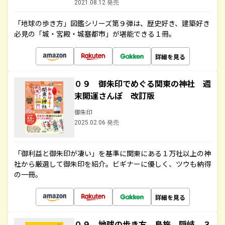
2021.08.12 発売
「地球の歩き方」図鑑シリーズ第９弾は、歴史好き、建築好き
必見の「城・宮殿・城塞都市」が堪能できる１冊。
詳細を見る
０９ 御朱印でめぐる関東の神社 週
末開運さんぽ 改訂版
御朱印
2025.02.06 発売
「御利益と御朱印が凄い」を基準に関東にある１万社以上の神
社から厳選して御朱印を紹介。ビギナーに優しく、ツウも納得
の一冊。
詳細を見る
０９ 地球の歩き方 島旅 隠岐 ３