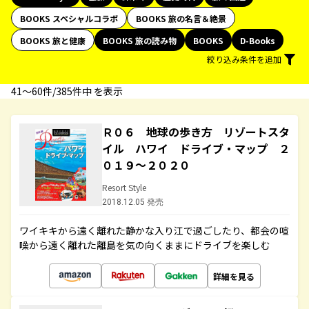
BOOKS スペシャルコラボ
BOOKS 旅の名言＆絶景
BOOKS 旅と健康
BOOKS 旅の読み物
BOOKS
D-Books
絞り込み条件を追加
41〜60件/385件中 を表示
Ｒ０６ 地球の歩き方 リゾートスタ
イル ハワイ ドライブ・マップ ２
０１９～２０２０
Resort Style
2018.12.05 発売
ワイキキから遠く離れた静かな入り江で過ごしたり、都会の喧
噪から遠く離れた離島を気の向くままにドライブを楽しむ
詳細を見る