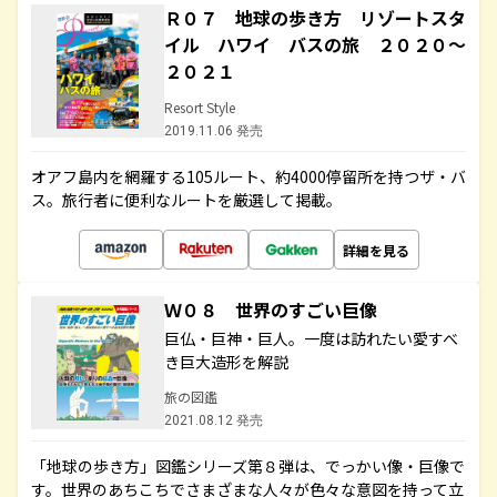
Ｒ０７ 地球の歩き方 リゾートスタ
イル ハワイ バスの旅 ２０２０～
２０２１
Resort Style
2019.11.06 発売
オアフ島内を網羅する105ルート、約4000停留所を持つザ・バ
ス。旅行者に便利なルートを厳選して掲載。
詳細を見る
Ｗ０８ 世界のすごい巨像
巨仏・巨神・巨人。一度は訪れたい愛すべ
き巨大造形を解説
旅の図鑑
2021.08.12 発売
「地球の歩き方」図鑑シリーズ第８弾は、でっかい像・巨像で
す。世界のあちこちでさまざまな人々が色々な意図を持って立