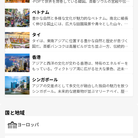
い。オーストラリアの多彩な魅力を存分に味わいつくそ
驚きをもたらしてくれる。また、奥深い台湾の食文化も魅
-POPで世界を席巻している韓国。首都ソウルの宮殿や伝統
う。 なお、新着のオーストラリア情報は
コンテンツ一覧
を
力で、夜市などの屋台グルメから高級料理、ヘルシーで美
家屋が並ぶエリアでは韓国の歴史と文化に浸ることがで
参照してほしい。
ベトナム
容にもいいと評判のスイーツなど、バラエティ豊かな料理
き、地方に足を延ばせば四季折々の自然美を楽しむことが
が味わえる。 なお、新着の台湾情報は
コンテンツ一覧
を参
できる。そして、キムチや焼肉、絶品のストリートフード
豊かな自然と多様な文化が魅力的なベトナム。南北に細長
照してほしい。
まで、さまざまな韓国料理が待っている。夜には、韓国な
く伸びる国土には、広大な田園風景や青々とした山々、世
らではのナイトライフも堪能できる。あたたかいホスピタ
界遺産に登録された壮大な自然景観が点在し、都市部では
タイ
リティに包まれながら、韓国の多彩な魅力を心ゆくまで味
急速な発展と共に伝統が息づく。ハノイの古い町並みやホ
わってみてほしい。 なお、新着の韓国情報は
コンテンツ一
ーチミン市のフランス統治時代の建物も、独特の雰囲気を
タイは、東南アジアに位置する豊かな自然と歴史が息づく
覧
を参照してほしい。
醸し出している。また、バラエティの豊かさとおいしさで
国だ。首都バンコクは高層ビルが立ち並ぶ一方、伝統的な
世界中の食通を魅了してやまないベトナム料理も魅力のひ
寺院や市場がいたるところに点在し、古きよき文化と現代
香港
とつ。フォーやバインミー、ベトナムコーヒーなどは、ぜ
の活気が交差している。北部ではチェンマイなどの山岳地
ひ現地で味わいたい。どの地域を訪れてもあたたかい人々
帯で自然と触れ合い、南部ではプーケットやクラビの美し
アジアと西洋の文化が交わる香港は、特有のエネルギーを
が旅行者を迎えてくれるので、きっと忘れられない旅にな
いビーチでリゾート気分を楽しむことができる。タイ料理
もっている。ヴィクトリア湾に広がる壮大な景色、近未来
るはずだ。 なお、新着のベトナム情報は
コンテンツ一覧
を
は世界的に有名で、屋台から高級レストランまで味覚を刺
的なアートスポット、そして歴史と現代が融合した町並
参照してほしい。
シンガポール
激する。気候は一年中温暖で、どの季節にも異なる楽しみ
み、どこを訪れても感動するはず。観光スポットが密集し
が待っている。親しみやすいタイの人々、仏教を中心とし
ており、効率よく見どころを回れるのも魅力。息をのむよ
アジアの交差点として多文化が融合した独自の魅力を放つ
た文化、そして多様な観光資源が、訪れる旅人を魅了し続
うな絶景から文化的な体験まで、香港を存分に楽しみ尽く
シンガポール。未来的な建築物が並ぶマリーナベイ、歴史
ける。 なお、新着のタイ情報は
コンテンツ一覧
を参照して
そう。 なお、新着の香港情報は
コンテンツ一覧
を参照して
と伝統を感じられるエスニックタウン、多数の緑豊かな公
ほしい。
ほしい。
園や自然保護区など、自然が調和した近代的な景観と文化
の多様性あふれるカラフルな町は、どこを歩いても新しい
国と地域
発見がある。さらに、治安のよさや充実した公共交通機関
も、旅行者にとっては魅力的なポイント。グルメも豊富
で、ホーカーズは地元の風情を楽しめる外せないスポット
ヨーロッパ
だ。訪れる人を飽きさせないシンガポールで、多様な魅力
を体感しよう。 なお、新着のシンガポール情報は
コンテン