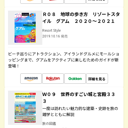
Ｒ０８ 地球の歩き方 リゾートスタ
イル グアム ２０２０～２０２１
Resort Style
2019.10.16 発売
ビーチ巡りにアトラクション、アイランドグルメにモールショ
ッピングまで、グアムをアクティブに楽しむためのガイドが新
登場！
詳細を見る
Ｗ０９ 世界のすごい城と宮殿３３
３
一度は訪れたい魅力的な建築・史跡を旅の
雑学とともに解説
旅の図鑑