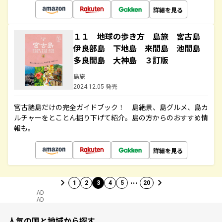
詳細を見る
１１ 地球の歩き方 島旅 宮古島
伊良部島 下地島 来間島 池間島
多良間島 大神島 ３訂版
島旅
2024.12.05 発売
宮古諸島だけの完全ガイドブック！ 島絶景、島グルメ、島カ
ルチャーをとことん掘り下げて紹介。島の方からのおすすめ情
報も。
詳細を見る
…
1
2
3
4
5
20
AD
AD
人気の国と地域から探す