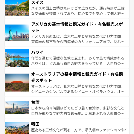
きるだろう。 なお、新着のフランス情報は
コンテンツ一覧
スイス
は、お酒好きな人にはぜひ体験してほしい。 なお、新着の
リアごとに異なる魅力がある。また、優雅なアフタヌーン
を参照してほしい。
ドイツ情報は
コンテンツ一覧
を参照してほしい。
ティー、ビール好きにはたまらない英国パブ、サッカー観
スイスの国土面積は九州ほどの広さだが、運行時刻が正確
戦など、本場だからこそできる体験も豊富。イギリスを旅
な交通網が整備されており、初心者でも安心して個人旅行
して楽しみつくそう。 なお、新着のイギリス情報は
コンテ
を楽しめる。日本同様に時刻表どおりの旅が可能だ。中世
アメリカの基本情報と観光ガイド・有名観光スポ
ンツ一覧
を参照してほしい。
の建物がそのまま残る町や、スイスならではのユニークな
博物館もあり、アルプス観光だけでなく町歩きも満喫する
ット
ことができる。国民の所得が高いため物価も高いが、旅行
アメリカ合衆国は、広大な土地と多様な文化が魅力の国。
者向けの交通パス提供のサービスもあり、うまく活用すれ
東海岸の都市部から西海岸のカリフォルニアまで、訪れる
ば市内交通費無料で観光を楽しむこともできる。 なお、新
場所ごとに異なる風景と体験が待っている。ニューヨーク
着のスイス情報は
コンテンツ一覧
を参照してほしい。
ハワイ
のような巨大都市は、観光、ショッピング、エンターテイ
ンメントが詰まった刺激的なスポットだ。一方、アメリカ
年間を通じて温暖な気候に恵まれ、多くの島で構成される
西部には大自然が広がり、グランドキャニオンやイエロー
ハワイは、どの島も独自の魅力をもっている。大自然の神
ストーン国立公園といった絶景が堪能できる。さらに、南
秘を感じたいなら、火山が生み出した壮大な景観を誇るハ
オーストラリアの基本情報と観光ガイド・有名観
部のニューオーリンズでは、音楽と美食が融合した独特の
ワイ島は見逃せない。また、定番の観光地といえばオアフ
文化が魅力。旅行者はアメリカの各地域で異なる魅力を楽
島だが、静かな自然を求めるならマウイ島やカウアイ島が
光スポット
しみながら、その多様性と豊かな歴史を感じることができ
おすすめ。エメラルドグリーンに輝く海をはじめ、豊かな
オーストラリアは、壮大な自然と多様な文化が魅力の国。
るだろう。車でのロードトリップや列車の旅も、アメリカ
文化や歴史が息づいている。「アロハスピリット」と呼ば
シドニーのシンボルであるシドニー・オペラハウス、オー
ならではの贅沢な旅のスタイルだ。 なお、新着のアメリカ
れるおもてなしの心で訪れる人々を迎えてくれるハワイの
ストラリア東海岸北部に広がる大サンゴ礁地帯グレートバ
情報は
コンテンツ一覧
を参照してほしい。
人々、おいしいローカルフードやハワイアンミュージッ
台湾
リアリーフや大陸中央部にそびえるウルル（エアーズロッ
ク、伝統的なフラダンスなど、すべてがハワイの魅力を彩
ク）、タスマニアの美しい原生林やケアンズの熱帯雨林な
日本から約４時間ほどでたどり着く台湾は、多彩な文化と
っている。訪れるたびに新しい発見と感動が待っているハ
ど、見どころがたくさん。また、カフェやワイン、オージ
自然が織りなす魅力的な観光地。活気あふれる大都市の台
ワイを、存分に味わってほしい。 なお、新着のハワイ情報
ービーフなどの食文化も豊かで、美味しいものであふれて
北やノスタルジックな町並みが人気な九份（ジォウフェ
は
コンテンツ一覧
を参照してほしい。
韓国
いる。アクティビティも充実しており、サーフィンやダイ
ン）、静ひつな山岳地帯である台湾東部など、都市の喧騒
ビング、ハイキングなど、アウトドア好きにはたまらな
と山間の静けさが共存しており、訪れる人に新しい発見と
歴史ある王朝文化が残る一方で、最先端のファッションやK