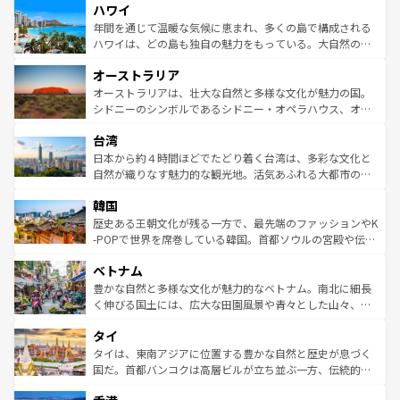
ハワイ
ば市内交通費無料で観光を楽しむこともできる。 なお、新
のような巨大都市は、観光、ショッピング、エンターテイ
着のスイス情報は
コンテンツ一覧
を参照してほしい。
ンメントが詰まった刺激的なスポットだ。一方、アメリカ
年間を通じて温暖な気候に恵まれ、多くの島で構成される
西部には大自然が広がり、グランドキャニオンやイエロー
ハワイは、どの島も独自の魅力をもっている。大自然の神
ストーン国立公園といった絶景が堪能できる。さらに、南
秘を感じたいなら、火山が生み出した壮大な景観を誇るハ
オーストラリア
部のニューオーリンズでは、音楽と美食が融合した独特の
ワイ島は見逃せない。また、定番の観光地といえばオアフ
文化が魅力。旅行者はアメリカの各地域で異なる魅力を楽
島だが、静かな自然を求めるならマウイ島やカウアイ島が
オーストラリアは、壮大な自然と多様な文化が魅力の国。
しみながら、その多様性と豊かな歴史を感じることができ
おすすめ。エメラルドグリーンに輝く海をはじめ、豊かな
シドニーのシンボルであるシドニー・オペラハウス、オー
るだろう。車でのロードトリップや列車の旅も、アメリカ
文化や歴史が息づいている。「アロハスピリット」と呼ば
ストラリア東海岸北部に広がる大サンゴ礁地帯グレートバ
ならではの贅沢な旅のスタイルだ。 なお、新着のアメリカ
台湾
れるおもてなしの心で訪れる人々を迎えてくれるハワイの
リアリーフや大陸中央部にそびえるウルル（エアーズロッ
情報は
コンテンツ一覧
を参照してほしい。
人々、おいしいローカルフードやハワイアンミュージッ
ク）、タスマニアの美しい原生林やケアンズの熱帯雨林な
日本から約４時間ほどでたどり着く台湾は、多彩な文化と
ク、伝統的なフラダンスなど、すべてがハワイの魅力を彩
ど、見どころがたくさん。また、カフェやワイン、オージ
自然が織りなす魅力的な観光地。活気あふれる大都市の台
っている。訪れるたびに新しい発見と感動が待っているハ
ービーフなどの食文化も豊かで、美味しいものであふれて
北やノスタルジックな町並みが人気な九份（ジォウフェ
ワイを、存分に味わってほしい。 なお、新着のハワイ情報
韓国
いる。アクティビティも充実しており、サーフィンやダイ
ン）、静ひつな山岳地帯である台湾東部など、都市の喧騒
は
コンテンツ一覧
を参照してほしい。
ビング、ハイキングなど、アウトドア好きにはたまらな
と山間の静けさが共存しており、訪れる人に新しい発見と
歴史ある王朝文化が残る一方で、最先端のファッションやK
い。オーストラリアの多彩な魅力を存分に味わいつくそ
驚きをもたらしてくれる。また、奥深い台湾の食文化も魅
-POPで世界を席巻している韓国。首都ソウルの宮殿や伝統
う。 なお、新着のオーストラリア情報は
コンテンツ一覧
を
力で、夜市などの屋台グルメから高級料理、ヘルシーで美
家屋が並ぶエリアでは韓国の歴史と文化に浸ることがで
参照してほしい。
ベトナム
容にもいいと評判のスイーツなど、バラエティ豊かな料理
き、地方に足を延ばせば四季折々の自然美を楽しむことが
が味わえる。 なお、新着の台湾情報は
コンテンツ一覧
を参
できる。そして、キムチや焼肉、絶品のストリートフード
豊かな自然と多様な文化が魅力的なベトナム。南北に細長
照してほしい。
まで、さまざまな韓国料理が待っている。夜には、韓国な
く伸びる国土には、広大な田園風景や青々とした山々、世
らではのナイトライフも堪能できる。あたたかいホスピタ
界遺産に登録された壮大な自然景観が点在し、都市部では
タイ
リティに包まれながら、韓国の多彩な魅力を心ゆくまで味
急速な発展と共に伝統が息づく。ハノイの古い町並みやホ
わってみてほしい。 なお、新着の韓国情報は
コンテンツ一
ーチミン市のフランス統治時代の建物も、独特の雰囲気を
タイは、東南アジアに位置する豊かな自然と歴史が息づく
覧
を参照してほしい。
醸し出している。また、バラエティの豊かさとおいしさで
国だ。首都バンコクは高層ビルが立ち並ぶ一方、伝統的な
世界中の食通を魅了してやまないベトナム料理も魅力のひ
寺院や市場がいたるところに点在し、古きよき文化と現代