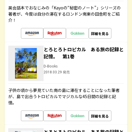
英会話本でおなじみの「Kayoの“秘密のノート”」シリーズの
著者が、今度は自分の滞在するロンドン南東の田舎町をご紹
介！
詳細を見る
とろとろトロピカル ある旅の記録と
記憶。 第1巻
D-Books
2018.03.29 発売
子供の頃から夢見ていた南の島に滞在することになった筆者
が、島で出合うトロピカルでマジカルな45日間の記録と記
憶。
詳細を見る
とろとろトロピカル ある旅の記録と