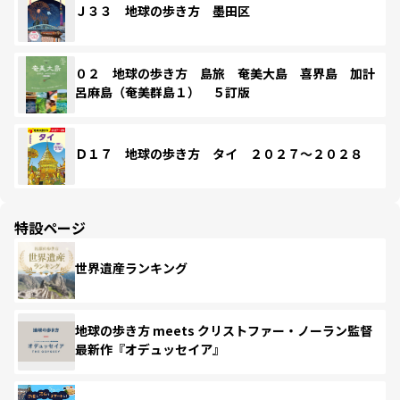
Ｊ３３ 地球の歩き方 墨田区
０２ 地球の歩き方 島旅 奄美大島 喜界島 加計
呂麻島（奄美群島１） ５訂版
Ｄ１７ 地球の歩き方 タイ ２０２７～２０２８
特設ページ
世界遺産ランキング
地球の歩き方 meets クリストファー・ノーラン監督
最新作『オデュッセイア』