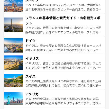
スペイン
ろん、トスカーナの美しい田園風景やアマルフィ海岸の絶
景など、自然景観も見逃せない。観光の合間には、本場の
イベリア半島のほぼ80％を占めるスペインは、太陽が降り
ピザやパスタなど、絶品のイタリア料理を堪能することも
注ぐ地中海沿岸から雄大なピレネー山脈まで、多彩な自然
できる。朝目覚めてから夜眠るまで、すべての瞬間を楽し
と文化が詰まったヨーロッパ屈指の旅行先だ。多様な地域
フランスの基本情報と観光ガイド・有名観光スポ
ませてくれるイタリアで、忘れられない旅をしてみよう！
文化が根付くこの国では、情熱的なフラメンコ、熱気あふ
なお、新着のイタリア情報は
コンテンツ一覧
を参照してほ
れる闘牛、そして美味しいタパスが生活の一部となってい
ット
しい。
る。首都マドリードの洗練された雰囲気や、バルセロナの
フランスは、世界中の旅行者を魅了し続けるヨーロッパ屈
アートに溢れた街角から、地方では古代ローマ遺跡や中世
指の観光地だ。首都パリのエッフェル塔やルーブル美術館
の城塞都市、穏やかなビーチリゾートまで多彩な表情を見
といった象徴的なスポットから、田舎町の古風な美しさま
せる。地方によって風土や気候が異なるスペインはその個
ドイツ
で、幅広い魅力が詰まっている。華麗な宮殿、歴史的な大
性で訪れる人を魅了する。 なお、新着のスペイン情報は
コ
聖堂、美しいビーチ、そして豊かな自然が、訪れる者を心
ドイツは、豊かな歴史と多彩な文化が交差するヨーロッパ
ンテンツ一覧
を参照してほしい。
から魅了する。また、フランスは美食の国としても知ら
の中心に位置する国。中世の街並みが残るロマンチック街
れ、フランス料理はユネスコ無形文化遺産にも登録されて
道から、未来を先取りするようなモダンな都市まで多様な
イギリス
いる。シャンパンの発祥地であるランス、プロヴァンスの
顔を持つこの国は、どこを歩いても飽きることがない。ベ
香り高いラベンダー畑など、多彩な楽しみ方が可能だ。さ
ルリンの文化的活気、バイエルン州のアルプスの絶景、そ
イギリスは、古きよき伝統と最先端が共存する国。ウェス
らに、パリ以外の地域にも魅力が溢れており、どの街角に
してライン川沿いのワイン畑といった風景は必見。ビール
トミンスター寺院や大英博物館のようなランドマーク、歴
も豊かな歴史と文化が息づいている。パリ以外の個性あふ
とソーセージを味わいながら地元の人と過ごす楽しい時間
史ある大学都市、美しい丘陵地帯や牧歌的な風景など、エ
れる地方に足を運ぶとそれぞれで全く異なる文化を体験で
スイス
は、お酒好きな人にはぜひ体験してほしい。 なお、新着の
リアごとに異なる魅力がある。また、優雅なアフタヌーン
きるだろう。 なお、新着のフランス情報は
コンテンツ一覧
ドイツ情報は
コンテンツ一覧
を参照してほしい。
ティー、ビール好きにはたまらない英国パブ、サッカー観
スイスの国土面積は九州ほどの広さだが、運行時刻が正確
を参照してほしい。
戦など、本場だからこそできる体験も豊富。イギリスを旅
な交通網が整備されており、初心者でも安心して個人旅行
して楽しみつくそう。 なお、新着のイギリス情報は
コンテ
を楽しめる。日本同様に時刻表どおりの旅が可能だ。中世
アメリカ
ンツ一覧
を参照してほしい。
の建物がそのまま残る町や、スイスならではのユニークな
博物館もあり、アルプス観光だけでなく町歩きも満喫する
アメリカ合衆国は、広大な土地と多様な文化が魅力の国。
ことができる。国民の所得が高いため物価も高いが、旅行
東海岸の都市部から西海岸のカリフォルニアまで、訪れる
者向けの交通パス提供のサービスもあり、うまく活用すれ
場所ごとに異なる風景と体験が待っている。ニューヨーク