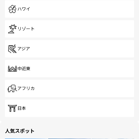
ハワイ
リゾート
アジア
中近東
アフリカ
日本
人気スポット