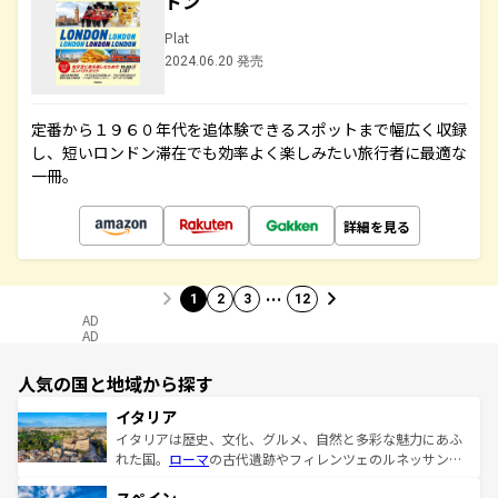
ドン
Plat
2024.06.20 発売
定番から１９６０年代を追体験できるスポットまで幅広く収録
し、短いロンドン滞在でも効率よく楽しみたい旅行者に最適な
一冊。
詳細を見る
…
1
2
3
12
AD
AD
人気の国と地域から探す
イタリア
イタリアは歴史、文化、グルメ、自然と多彩な魅力にあふ
れた国。
ローマ
の古代遺跡やフィレンツェのルネッサンス
美術、ヴェネツィアの運河など、歴史あるスポットはもち