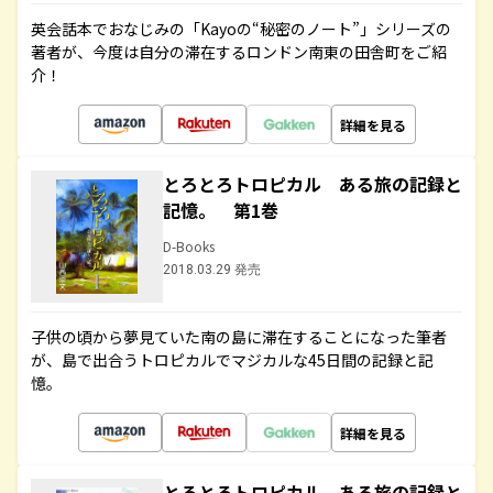
英会話本でおなじみの「Kayoの“秘密のノート”」シリーズの
著者が、今度は自分の滞在するロンドン南東の田舎町をご紹
介！
詳細を見る
とろとろトロピカル ある旅の記録と
記憶。 第1巻
D-Books
2018.03.29 発売
子供の頃から夢見ていた南の島に滞在することになった筆者
が、島で出合うトロピカルでマジカルな45日間の記録と記
憶。
詳細を見る
とろとろトロピカル ある旅の記録と