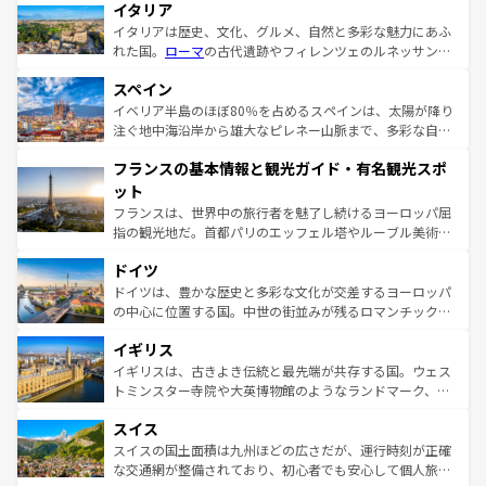
イタリア
イタリアは歴史、文化、グルメ、自然と多彩な魅力にあふ
れた国。
ローマ
の古代遺跡やフィレンツェのルネッサンス
美術、ヴェネツィアの運河など、歴史あるスポットはもち
スペイン
ろん、トスカーナの美しい田園風景やアマルフィ海岸の絶
景など、自然景観も見逃せない。観光の合間には、本場の
イベリア半島のほぼ80％を占めるスペインは、太陽が降り
ピザやパスタなど、絶品のイタリア料理を堪能することも
注ぐ地中海沿岸から雄大なピレネー山脈まで、多彩な自然
できる。朝目覚めてから夜眠るまで、すべての瞬間を楽し
と文化が詰まったヨーロッパ屈指の旅行先だ。多様な地域
フランスの基本情報と観光ガイド・有名観光スポ
ませてくれるイタリアで、忘れられない旅をしてみよう！
文化が根付くこの国では、情熱的なフラメンコ、熱気あふ
なお、新着のイタリア情報は
コンテンツ一覧
を参照してほ
れる闘牛、そして美味しいタパスが生活の一部となってい
ット
しい。
る。首都マドリードの洗練された雰囲気や、バルセロナの
フランスは、世界中の旅行者を魅了し続けるヨーロッパ屈
アートに溢れた街角から、地方では古代ローマ遺跡や中世
指の観光地だ。首都パリのエッフェル塔やルーブル美術館
の城塞都市、穏やかなビーチリゾートまで多彩な表情を見
といった象徴的なスポットから、田舎町の古風な美しさま
せる。地方によって風土や気候が異なるスペインはその個
ドイツ
で、幅広い魅力が詰まっている。華麗な宮殿、歴史的な大
性で訪れる人を魅了する。 なお、新着のスペイン情報は
コ
聖堂、美しいビーチ、そして豊かな自然が、訪れる者を心
ドイツは、豊かな歴史と多彩な文化が交差するヨーロッパ
ンテンツ一覧
を参照してほしい。
から魅了する。また、フランスは美食の国としても知ら
の中心に位置する国。中世の街並みが残るロマンチック街
れ、フランス料理はユネスコ無形文化遺産にも登録されて
道から、未来を先取りするようなモダンな都市まで多様な
イギリス
いる。シャンパンの発祥地であるランス、プロヴァンスの
顔を持つこの国は、どこを歩いても飽きることがない。ベ
香り高いラベンダー畑など、多彩な楽しみ方が可能だ。さ
ルリンの文化的活気、バイエルン州のアルプスの絶景、そ
イギリスは、古きよき伝統と最先端が共存する国。ウェス
らに、パリ以外の地域にも魅力が溢れており、どの街角に
してライン川沿いのワイン畑といった風景は必見。ビール
トミンスター寺院や大英博物館のようなランドマーク、歴
も豊かな歴史と文化が息づいている。パリ以外の個性あふ
とソーセージを味わいながら地元の人と過ごす楽しい時間
史ある大学都市、美しい丘陵地帯や牧歌的な風景など、エ
れる地方に足を運ぶとそれぞれで全く異なる文化を体験で
スイス
は、お酒好きな人にはぜひ体験してほしい。 なお、新着の
リアごとに異なる魅力がある。また、優雅なアフタヌーン
きるだろう。 なお、新着のフランス情報は
コンテンツ一覧
ドイツ情報は
コンテンツ一覧
を参照してほしい。
ティー、ビール好きにはたまらない英国パブ、サッカー観
スイスの国土面積は九州ほどの広さだが、運行時刻が正確
を参照してほしい。
戦など、本場だからこそできる体験も豊富。イギリスを旅
な交通網が整備されており、初心者でも安心して個人旅行