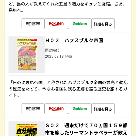
ど、島の人が教えてくれた五島の魅力をギュッと凝縮。さあ、
島旅へ。
詳細を見る
Ｈ０２ ハプスブルク帝国
歴史時代
2025.09.18 発売
「日の沈まぬ帝国」と称されたハプスブルク帝国の栄光と動乱
の歴史をたどり、今なお各国に残る史跡を巡る歴史を旅するガ
イド。
詳細を見る
Ｓ０２ 週末だけで７０ヵ国１５９都
市を旅したリーマントラベラーが教え