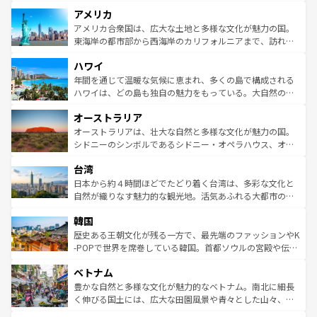
して楽しみつくそう。 なお、新着のイギリス情報は
コンテ
を楽しめる。日本同様に時刻表どおりの旅が可能だ。中世
アメリカ
ンツ一覧
を参照してほしい。
の建物がそのまま残る町や、スイスならではのユニークな
博物館もあり、アルプス観光だけでなく町歩きも満喫する
アメリカ合衆国は、広大な土地と多様な文化が魅力の国。
ことができる。国民の所得が高いため物価も高いが、旅行
東海岸の都市部から西海岸のカリフォルニアまで、訪れる
者向けの交通パス提供のサービスもあり、うまく活用すれ
場所ごとに異なる風景と体験が待っている。ニューヨーク
ハワイ
ば市内交通費無料で観光を楽しむこともできる。 なお、新
のような巨大都市は、観光、ショッピング、エンターテイ
着のスイス情報は
コンテンツ一覧
を参照してほしい。
ンメントが詰まった刺激的なスポットだ。一方、アメリカ
年間を通じて温暖な気候に恵まれ、多くの島で構成される
西部には大自然が広がり、グランドキャニオンやイエロー
ハワイは、どの島も独自の魅力をもっている。大自然の神
ストーン国立公園といった絶景が堪能できる。さらに、南
秘を感じたいなら、火山が生み出した壮大な景観を誇るハ
オーストラリア
部のニューオーリンズでは、音楽と美食が融合した独特の
ワイ島は見逃せない。また、定番の観光地といえばオアフ
文化が魅力。旅行者はアメリカの各地域で異なる魅力を楽
島だが、静かな自然を求めるならマウイ島やカウアイ島が
オーストラリアは、壮大な自然と多様な文化が魅力の国。
しみながら、その多様性と豊かな歴史を感じることができ
おすすめ。エメラルドグリーンに輝く海をはじめ、豊かな
シドニーのシンボルであるシドニー・オペラハウス、オー
るだろう。車でのロードトリップや列車の旅も、アメリカ
文化や歴史が息づいている。「アロハスピリット」と呼ば
ストラリア東海岸北部に広がる大サンゴ礁地帯グレートバ
ならではの贅沢な旅のスタイルだ。 なお、新着のアメリカ
台湾
れるおもてなしの心で訪れる人々を迎えてくれるハワイの
リアリーフや大陸中央部にそびえるウルル（エアーズロッ
情報は
コンテンツ一覧
を参照してほしい。
人々、おいしいローカルフードやハワイアンミュージッ
ク）、タスマニアの美しい原生林やケアンズの熱帯雨林な
日本から約４時間ほどでたどり着く台湾は、多彩な文化と
ク、伝統的なフラダンスなど、すべてがハワイの魅力を彩
ど、見どころがたくさん。また、カフェやワイン、オージ
自然が織りなす魅力的な観光地。活気あふれる大都市の台
っている。訪れるたびに新しい発見と感動が待っているハ
ービーフなどの食文化も豊かで、美味しいものであふれて
北やノスタルジックな町並みが人気な九份（ジォウフェ
ワイを、存分に味わってほしい。 なお、新着のハワイ情報
韓国
いる。アクティビティも充実しており、サーフィンやダイ
ン）、静ひつな山岳地帯である台湾東部など、都市の喧騒
は
コンテンツ一覧
を参照してほしい。
ビング、ハイキングなど、アウトドア好きにはたまらな
と山間の静けさが共存しており、訪れる人に新しい発見と
歴史ある王朝文化が残る一方で、最先端のファッションやK
い。オーストラリアの多彩な魅力を存分に味わいつくそ
驚きをもたらしてくれる。また、奥深い台湾の食文化も魅
-POPで世界を席巻している韓国。首都ソウルの宮殿や伝統
う。 なお、新着のオーストラリア情報は
コンテンツ一覧
を
力で、夜市などの屋台グルメから高級料理、ヘルシーで美
家屋が並ぶエリアでは韓国の歴史と文化に浸ることがで
参照してほしい。
ベトナム
容にもいいと評判のスイーツなど、バラエティ豊かな料理
き、地方に足を延ばせば四季折々の自然美を楽しむことが
が味わえる。 なお、新着の台湾情報は
コンテンツ一覧
を参
できる。そして、キムチや焼肉、絶品のストリートフード
豊かな自然と多様な文化が魅力的なベトナム。南北に細長
照してほしい。
まで、さまざまな韓国料理が待っている。夜には、韓国な
く伸びる国土には、広大な田園風景や青々とした山々、世
らではのナイトライフも堪能できる。あたたかいホスピタ
界遺産に登録された壮大な自然景観が点在し、都市部では