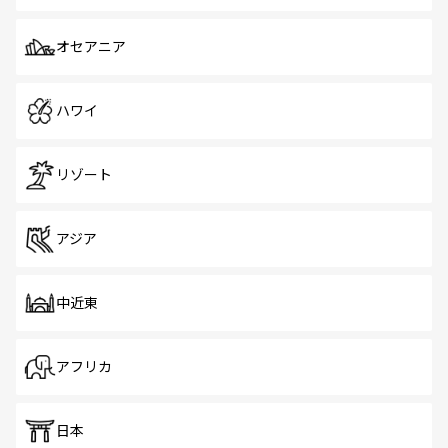
オセアニア
ハワイ
リゾート
アジア
中近東
アフリカ
日本