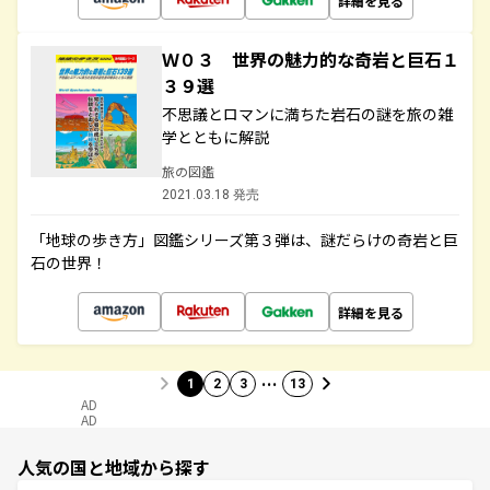
詳細を見る
Ｗ０３ 世界の魅力的な奇岩と巨石１
３９選
不思議とロマンに満ちた岩石の謎を旅の雑
学とともに解説
旅の図鑑
2021.03.18 発売
「地球の歩き方」図鑑シリーズ第３弾は、謎だらけの奇岩と巨
石の世界！
詳細を見る
…
1
2
3
13
AD
AD
人気の国と地域から探す