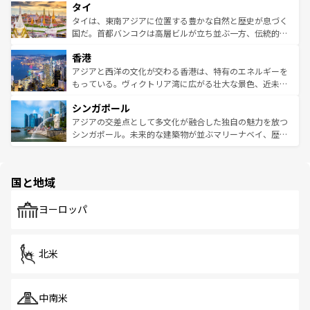
タイ
リティに包まれながら、韓国の多彩な魅力を心ゆくまで味
急速な発展と共に伝統が息づく。ハノイの古い町並みやホ
わってみてほしい。 なお、新着の韓国情報は
コンテンツ一
ーチミン市のフランス統治時代の建物も、独特の雰囲気を
タイは、東南アジアに位置する豊かな自然と歴史が息づく
覧
を参照してほしい。
醸し出している。また、バラエティの豊かさとおいしさで
国だ。首都バンコクは高層ビルが立ち並ぶ一方、伝統的な
世界中の食通を魅了してやまないベトナム料理も魅力のひ
寺院や市場がいたるところに点在し、古きよき文化と現代
香港
とつ。フォーやバインミー、ベトナムコーヒーなどは、ぜ
の活気が交差している。北部ではチェンマイなどの山岳地
ひ現地で味わいたい。どの地域を訪れてもあたたかい人々
帯で自然と触れ合い、南部ではプーケットやクラビの美し
アジアと西洋の文化が交わる香港は、特有のエネルギーを
が旅行者を迎えてくれるので、きっと忘れられない旅にな
いビーチでリゾート気分を楽しむことができる。タイ料理
もっている。ヴィクトリア湾に広がる壮大な景色、近未来
るはずだ。 なお、新着のベトナム情報は
コンテンツ一覧
を
は世界的に有名で、屋台から高級レストランまで味覚を刺
的なアートスポット、そして歴史と現代が融合した町並
参照してほしい。
シンガポール
激する。気候は一年中温暖で、どの季節にも異なる楽しみ
み、どこを訪れても感動するはず。観光スポットが密集し
が待っている。親しみやすいタイの人々、仏教を中心とし
ており、効率よく見どころを回れるのも魅力。息をのむよ
アジアの交差点として多文化が融合した独自の魅力を放つ
た文化、そして多様な観光資源が、訪れる旅人を魅了し続
うな絶景から文化的な体験まで、香港を存分に楽しみ尽く
シンガポール。未来的な建築物が並ぶマリーナベイ、歴史
ける。 なお、新着のタイ情報は
コンテンツ一覧
を参照して
そう。 なお、新着の香港情報は
コンテンツ一覧
を参照して
と伝統を感じられるエスニックタウン、多数の緑豊かな公
ほしい。
ほしい。
園や自然保護区など、自然が調和した近代的な景観と文化
の多様性あふれるカラフルな町は、どこを歩いても新しい
国と地域
発見がある。さらに、治安のよさや充実した公共交通機関
も、旅行者にとっては魅力的なポイント。グルメも豊富
で、ホーカーズは地元の風情を楽しめる外せないスポット
ヨーロッパ
だ。訪れる人を飽きさせないシンガポールで、多様な魅力
を体感しよう。 なお、新着のシンガポール情報は
コンテン
ツ一覧
を参照してほしい。
北米
中南米