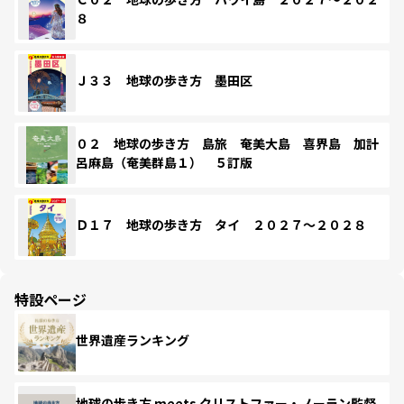
８
Ｊ３３ 地球の歩き方 墨田区
０２ 地球の歩き方 島旅 奄美大島 喜界島 加計
呂麻島（奄美群島１） ５訂版
Ｄ１７ 地球の歩き方 タイ ２０２７～２０２８
特設ページ
世界遺産ランキング
地球の歩き方 meets クリストファー・ノーラン監督