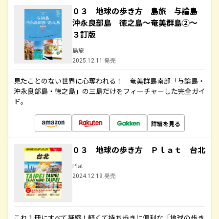
０３ 地球の歩き方 島旅 与論島
沖永良部島 徳之島～奄美群島②～
３訂版
島旅
2025.12.11 発売
見たことのない世界に心奪われる！ 奄美群島南部「与論島・
沖永良部島・徳之島」の三島だけをフィーチャーした完全ガイ
ド。
詳細を見る
０３ 地球の歩き方 Ｐｌａｔ 台北
Plat
2024.12.19 発売
これ１冊にすべて凝縮！軽くて持ち歩きに便利な「地球の歩き