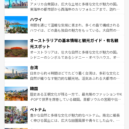
ことができる。国民の所得が高いため物価も高いが、旅行
アメリカ合衆国は、広大な土地と多様な文化が魅力の国。
者向けの交通パス提供のサービスもあり、うまく活用すれ
東海岸の都市部から西海岸のカリフォルニアまで、訪れる
ば市内交通費無料で観光を楽しむこともできる。 なお、新
場所ごとに異なる風景と体験が待っている。ニューヨーク
着のスイス情報は
コンテンツ一覧
を参照してほしい。
ハワイ
のような巨大都市は、観光、ショッピング、エンターテイ
ンメントが詰まった刺激的なスポットだ。一方、アメリカ
年間を通じて温暖な気候に恵まれ、多くの島で構成される
西部には大自然が広がり、グランドキャニオンやイエロー
ハワイは、どの島も独自の魅力をもっている。大自然の神
ストーン国立公園といった絶景が堪能できる。さらに、南
秘を感じたいなら、火山が生み出した壮大な景観を誇るハ
オーストラリアの基本情報と観光ガイド・有名観
部のニューオーリンズでは、音楽と美食が融合した独特の
ワイ島は見逃せない。また、定番の観光地といえばオアフ
文化が魅力。旅行者はアメリカの各地域で異なる魅力を楽
島だが、静かな自然を求めるならマウイ島やカウアイ島が
光スポット
しみながら、その多様性と豊かな歴史を感じることができ
おすすめ。エメラルドグリーンに輝く海をはじめ、豊かな
オーストラリアは、壮大な自然と多様な文化が魅力の国。
るだろう。車でのロードトリップや列車の旅も、アメリカ
文化や歴史が息づいている。「アロハスピリット」と呼ば
シドニーのシンボルであるシドニー・オペラハウス、オー
ならではの贅沢な旅のスタイルだ。 なお、新着のアメリカ
れるおもてなしの心で訪れる人々を迎えてくれるハワイの
ストラリア東海岸北部に広がる大サンゴ礁地帯グレートバ
情報は
コンテンツ一覧
を参照してほしい。
人々、おいしいローカルフードやハワイアンミュージッ
台湾
リアリーフや大陸中央部にそびえるウルル（エアーズロッ
ク、伝統的なフラダンスなど、すべてがハワイの魅力を彩
ク）、タスマニアの美しい原生林やケアンズの熱帯雨林な
日本から約４時間ほどでたどり着く台湾は、多彩な文化と
っている。訪れるたびに新しい発見と感動が待っているハ
ど、見どころがたくさん。また、カフェやワイン、オージ
自然が織りなす魅力的な観光地。活気あふれる大都市の台
ワイを、存分に味わってほしい。 なお、新着のハワイ情報
ービーフなどの食文化も豊かで、美味しいものであふれて
北やノスタルジックな町並みが人気な九份（ジォウフェ
は
コンテンツ一覧
を参照してほしい。
韓国
いる。アクティビティも充実しており、サーフィンやダイ
ン）、静ひつな山岳地帯である台湾東部など、都市の喧騒
ビング、ハイキングなど、アウトドア好きにはたまらな
と山間の静けさが共存しており、訪れる人に新しい発見と
歴史ある王朝文化が残る一方で、最先端のファッションやK
い。オーストラリアの多彩な魅力を存分に味わいつくそ
驚きをもたらしてくれる。また、奥深い台湾の食文化も魅
-POPで世界を席巻している韓国。首都ソウルの宮殿や伝統
う。 なお、新着のオーストラリア情報は
コンテンツ一覧
を
力で、夜市などの屋台グルメから高級料理、ヘルシーで美
家屋が並ぶエリアでは韓国の歴史と文化に浸ることがで
参照してほしい。
ベトナム
容にもいいと評判のスイーツなど、バラエティ豊かな料理
き、地方に足を延ばせば四季折々の自然美を楽しむことが
が味わえる。 なお、新着の台湾情報は
コンテンツ一覧
を参
できる。そして、キムチや焼肉、絶品のストリートフード
豊かな自然と多様な文化が魅力的なベトナム。南北に細長
照してほしい。
まで、さまざまな韓国料理が待っている。夜には、韓国な
く伸びる国土には、広大な田園風景や青々とした山々、世
らではのナイトライフも堪能できる。あたたかいホスピタ
界遺産に登録された壮大な自然景観が点在し、都市部では