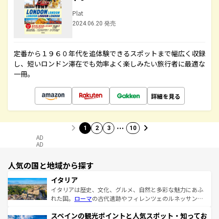
Plat
2024.06.20 発売
定番から１９６０年代を追体験できるスポットまで幅広く収録
し、短いロンドン滞在でも効率よく楽しみたい旅行者に最適な
一冊。
詳細を見る
…
1
2
3
10
AD
AD
人気の国と地域から探す
イタリア
イタリアは歴史、文化、グルメ、自然と多彩な魅力にあふ
れた国。
ローマ
の古代遺跡やフィレンツェのルネッサンス
美術、ヴェネツィアの運河など、歴史あるスポットはもち
スペインの観光ポイントと人気スポット・知ってお
ろん、トスカーナの美しい田園風景やアマルフィ海岸の絶