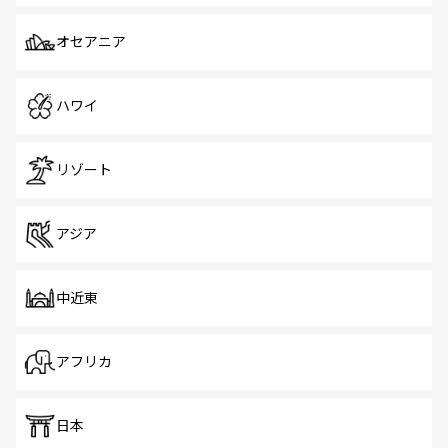
オセアニア
ハワイ
リゾート
アジア
中近東
アフリカ
日本