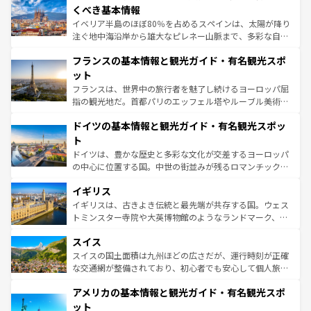
景など、自然景観も見逃せない。観光の合間には、本場の
くべき基本情報
ピザやパスタなど、絶品のイタリア料理を堪能することも
イベリア半島のほぼ80％を占めるスペインは、太陽が降り
できる。朝目覚めてから夜眠るまで、すべての瞬間を楽し
注ぐ地中海沿岸から雄大なピレネー山脈まで、多彩な自然
ませてくれるイタリアで、忘れられない旅をしてみよう！
と文化が詰まったヨーロッパ屈指の旅行先だ。多様な地域
なお、新着のイタリア情報は
コンテンツ一覧
を参照してほ
フランスの基本情報と観光ガイド・有名観光スポ
文化が根付くこの国では、情熱的なフラメンコ、熱気あふ
しい。
れる闘牛、そして美味しいタパスが生活の一部となってい
ット
る。首都マドリードの洗練された雰囲気や、バルセロナの
フランスは、世界中の旅行者を魅了し続けるヨーロッパ屈
アートに溢れた街角から、地方では古代ローマ遺跡や中世
指の観光地だ。首都パリのエッフェル塔やルーブル美術館
の城塞都市、穏やかなビーチリゾートまで多彩な表情を見
といった象徴的なスポットから、田舎町の古風な美しさま
せる。地方によって風土や気候が異なるスペインはその個
ドイツの基本情報と観光ガイド・有名観光スポッ
で、幅広い魅力が詰まっている。華麗な宮殿、歴史的な大
性で訪れる人を魅了する。 なお、新着のスペイン情報は
コ
聖堂、美しいビーチ、そして豊かな自然が、訪れる者を心
ト
ンテンツ一覧
を参照してほしい。
から魅了する。また、フランスは美食の国としても知ら
ドイツは、豊かな歴史と多彩な文化が交差するヨーロッパ
れ、フランス料理はユネスコ無形文化遺産にも登録されて
の中心に位置する国。中世の街並みが残るロマンチック街
いる。シャンパンの発祥地であるランス、プロヴァンスの
道から、未来を先取りするようなモダンな都市まで多様な
香り高いラベンダー畑など、多彩な楽しみ方が可能だ。さ
イギリス
顔を持つこの国は、どこを歩いても飽きることがない。ベ
らに、パリ以外の地域にも魅力が溢れており、どの街角に
ルリンの文化的活気、バイエルン州のアルプスの絶景、そ
イギリスは、古きよき伝統と最先端が共存する国。ウェス
も豊かな歴史と文化が息づいている。パリ以外の個性あふ
してライン川沿いのワイン畑といった風景は必見。ビール
トミンスター寺院や大英博物館のようなランドマーク、歴
れる地方に足を運ぶとそれぞれで全く異なる文化を体験で
とソーセージを味わいながら地元の人と過ごす楽しい時間
史ある大学都市、美しい丘陵地帯や牧歌的な風景など、エ
きるだろう。 なお、新着のフランス情報は
コンテンツ一覧
スイス
は、お酒好きな人にはぜひ体験してほしい。 なお、新着の
リアごとに異なる魅力がある。また、優雅なアフタヌーン
を参照してほしい。
ドイツ情報は
コンテンツ一覧
を参照してほしい。
ティー、ビール好きにはたまらない英国パブ、サッカー観
スイスの国土面積は九州ほどの広さだが、運行時刻が正確
戦など、本場だからこそできる体験も豊富。イギリスを旅
な交通網が整備されており、初心者でも安心して個人旅行
して楽しみつくそう。 なお、新着のイギリス情報は
コンテ
を楽しめる。日本同様に時刻表どおりの旅が可能だ。中世
アメリカの基本情報と観光ガイド・有名観光スポ
ンツ一覧
を参照してほしい。
の建物がそのまま残る町や、スイスならではのユニークな
博物館もあり、アルプス観光だけでなく町歩きも満喫する
ット