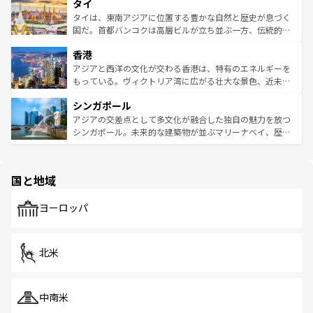
タイ
リティに包まれながら、韓国の多彩な魅力を心ゆくまで味
急速な発展と共に伝統が息づく。ハノイの古い町並みやホ
わってみてほしい。 なお、新着の韓国情報は
コンテンツ一
ーチミン市のフランス統治時代の建物も、独特の雰囲気を
タイは、東南アジアに位置する豊かな自然と歴史が息づく
覧
を参照してほしい。
醸し出している。また、バラエティの豊かさとおいしさで
国だ。首都バンコクは高層ビルが立ち並ぶ一方、伝統的な
世界中の食通を魅了してやまないベトナム料理も魅力のひ
寺院や市場がいたるところに点在し、古きよき文化と現代
香港
とつ。フォーやバインミー、ベトナムコーヒーなどは、ぜ
の活気が交差している。北部ではチェンマイなどの山岳地
ひ現地で味わいたい。どの地域を訪れてもあたたかい人々
帯で自然と触れ合い、南部ではプーケットやクラビの美し
アジアと西洋の文化が交わる香港は、特有のエネルギーを
が旅行者を迎えてくれるので、きっと忘れられない旅にな
いビーチでリゾート気分を楽しむことができる。タイ料理
もっている。ヴィクトリア湾に広がる壮大な景色、近未来
るはずだ。 なお、新着のベトナム情報は
コンテンツ一覧
を
は世界的に有名で、屋台から高級レストランまで味覚を刺
的なアートスポット、そして歴史と現代が融合した町並
参照してほしい。
シンガポール
激する。気候は一年中温暖で、どの季節にも異なる楽しみ
み、どこを訪れても感動するはず。観光スポットが密集し
が待っている。親しみやすいタイの人々、仏教を中心とし
ており、効率よく見どころを回れるのも魅力。息をのむよ
アジアの交差点として多文化が融合した独自の魅力を放つ
た文化、そして多様な観光資源が、訪れる旅人を魅了し続
うな絶景から文化的な体験まで、香港を存分に楽しみ尽く
シンガポール。未来的な建築物が並ぶマリーナベイ、歴史
ける。 なお、新着のタイ情報は
コンテンツ一覧
を参照して
そう。 なお、新着の香港情報は
コンテンツ一覧
を参照して
と伝統を感じられるエスニックタウン、多数の緑豊かな公
ほしい。
ほしい。
園や自然保護区など、自然が調和した近代的な景観と文化
の多様性あふれるカラフルな町は、どこを歩いても新しい
国と地域
発見がある。さらに、治安のよさや充実した公共交通機関
も、旅行者にとっては魅力的なポイント。グルメも豊富
で、ホーカーズは地元の風情を楽しめる外せないスポット
ヨーロッパ
だ。訪れる人を飽きさせないシンガポールで、多様な魅力
を体感しよう。 なお、新着のシンガポール情報は
コンテン
ツ一覧
を参照してほしい。
北米
中南米