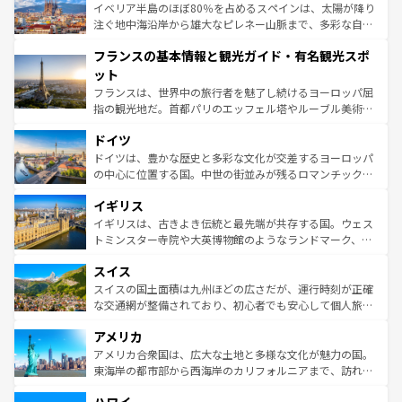
景など、自然景観も見逃せない。観光の合間には、本場の
イベリア半島のほぼ80％を占めるスペインは、太陽が降り
ピザやパスタなど、絶品のイタリア料理を堪能することも
注ぐ地中海沿岸から雄大なピレネー山脈まで、多彩な自然
できる。朝目覚めてから夜眠るまで、すべての瞬間を楽し
と文化が詰まったヨーロッパ屈指の旅行先だ。多様な地域
フランスの基本情報と観光ガイド・有名観光スポ
ませてくれるイタリアで、忘れられない旅をしてみよう！
文化が根付くこの国では、情熱的なフラメンコ、熱気あふ
なお、新着のイタリア情報は
コンテンツ一覧
を参照してほ
れる闘牛、そして美味しいタパスが生活の一部となってい
ット
しい。
る。首都マドリードの洗練された雰囲気や、バルセロナの
フランスは、世界中の旅行者を魅了し続けるヨーロッパ屈
アートに溢れた街角から、地方では古代ローマ遺跡や中世
指の観光地だ。首都パリのエッフェル塔やルーブル美術館
の城塞都市、穏やかなビーチリゾートまで多彩な表情を見
といった象徴的なスポットから、田舎町の古風な美しさま
せる。地方によって風土や気候が異なるスペインはその個
ドイツ
で、幅広い魅力が詰まっている。華麗な宮殿、歴史的な大
性で訪れる人を魅了する。 なお、新着のスペイン情報は
コ
聖堂、美しいビーチ、そして豊かな自然が、訪れる者を心
ドイツは、豊かな歴史と多彩な文化が交差するヨーロッパ
ンテンツ一覧
を参照してほしい。
から魅了する。また、フランスは美食の国としても知ら
の中心に位置する国。中世の街並みが残るロマンチック街
れ、フランス料理はユネスコ無形文化遺産にも登録されて
道から、未来を先取りするようなモダンな都市まで多様な
イギリス
いる。シャンパンの発祥地であるランス、プロヴァンスの
顔を持つこの国は、どこを歩いても飽きることがない。ベ
香り高いラベンダー畑など、多彩な楽しみ方が可能だ。さ
ルリンの文化的活気、バイエルン州のアルプスの絶景、そ
イギリスは、古きよき伝統と最先端が共存する国。ウェス
らに、パリ以外の地域にも魅力が溢れており、どの街角に
してライン川沿いのワイン畑といった風景は必見。ビール
トミンスター寺院や大英博物館のようなランドマーク、歴
も豊かな歴史と文化が息づいている。パリ以外の個性あふ
とソーセージを味わいながら地元の人と過ごす楽しい時間
史ある大学都市、美しい丘陵地帯や牧歌的な風景など、エ
れる地方に足を運ぶとそれぞれで全く異なる文化を体験で
スイス
は、お酒好きな人にはぜひ体験してほしい。 なお、新着の
リアごとに異なる魅力がある。また、優雅なアフタヌーン
きるだろう。 なお、新着のフランス情報は
コンテンツ一覧
ドイツ情報は
コンテンツ一覧
を参照してほしい。
ティー、ビール好きにはたまらない英国パブ、サッカー観
スイスの国土面積は九州ほどの広さだが、運行時刻が正確
を参照してほしい。
戦など、本場だからこそできる体験も豊富。イギリスを旅
な交通網が整備されており、初心者でも安心して個人旅行
して楽しみつくそう。 なお、新着のイギリス情報は
コンテ
を楽しめる。日本同様に時刻表どおりの旅が可能だ。中世
アメリカ
ンツ一覧
を参照してほしい。
の建物がそのまま残る町や、スイスならではのユニークな
博物館もあり、アルプス観光だけでなく町歩きも満喫する
アメリカ合衆国は、広大な土地と多様な文化が魅力の国。
ことができる。国民の所得が高いため物価も高いが、旅行
東海岸の都市部から西海岸のカリフォルニアまで、訪れる
者向けの交通パス提供のサービスもあり、うまく活用すれ
場所ごとに異なる風景と体験が待っている。ニューヨーク
ば市内交通費無料で観光を楽しむこともできる。 なお、新