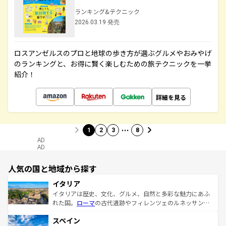
ランキング&テクニック
2026.03.19 発売
ロスアンゼルスのプロと地球の歩き方が選ぶグルメやおみやげ
のランキングと、お得に賢く楽しむための旅テクニックを一挙
紹介！
詳細を見る
…
1
2
3
8
AD
AD
人気の国と地域から探す
イタリア
イタリアは歴史、文化、グルメ、自然と多彩な魅力にあふ
れた国。
ローマ
の古代遺跡やフィレンツェのルネッサンス
美術、ヴェネツィアの運河など、歴史あるスポットはもち
スペイン
ろん、トスカーナの美しい田園風景やアマルフィ海岸の絶