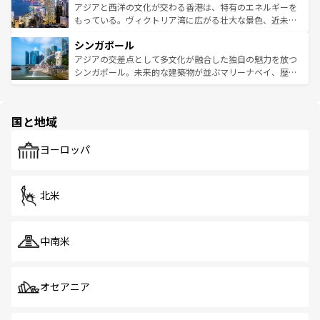
ひ現地で味わいたい。どの地域を訪れてもあたたかい人々
帯で自然と触れ合い、南部ではプーケットやクラビの美し
アジアと西洋の文化が交わる香港は、特有のエネルギーを
が旅行者を迎えてくれるので、きっと忘れられない旅にな
いビーチでリゾート気分を楽しむことができる。タイ料理
もっている。ヴィクトリア湾に広がる壮大な景色、近未来
るはずだ。 なお、新着のベトナム情報は
コンテンツ一覧
を
は世界的に有名で、屋台から高級レストランまで味覚を刺
的なアートスポット、そして歴史と現代が融合した町並
参照してほしい。
シンガポール
激する。気候は一年中温暖で、どの季節にも異なる楽しみ
み、どこを訪れても感動するはず。観光スポットが密集し
が待っている。親しみやすいタイの人々、仏教を中心とし
ており、効率よく見どころを回れるのも魅力。息をのむよ
アジアの交差点として多文化が融合した独自の魅力を放つ
た文化、そして多様な観光資源が、訪れる旅人を魅了し続
うな絶景から文化的な体験まで、香港を存分に楽しみ尽く
シンガポール。未来的な建築物が並ぶマリーナベイ、歴史
ける。 なお、新着のタイ情報は
コンテンツ一覧
を参照して
そう。 なお、新着の香港情報は
コンテンツ一覧
を参照して
と伝統を感じられるエスニックタウン、多数の緑豊かな公
ほしい。
ほしい。
園や自然保護区など、自然が調和した近代的な景観と文化
の多様性あふれるカラフルな町は、どこを歩いても新しい
国と地域
発見がある。さらに、治安のよさや充実した公共交通機関
も、旅行者にとっては魅力的なポイント。グルメも豊富
で、ホーカーズは地元の風情を楽しめる外せないスポット
ヨーロッパ
だ。訪れる人を飽きさせないシンガポールで、多様な魅力
を体感しよう。 なお、新着のシンガポール情報は
コンテン
ツ一覧
を参照してほしい。
北米
中南米
オセアニア