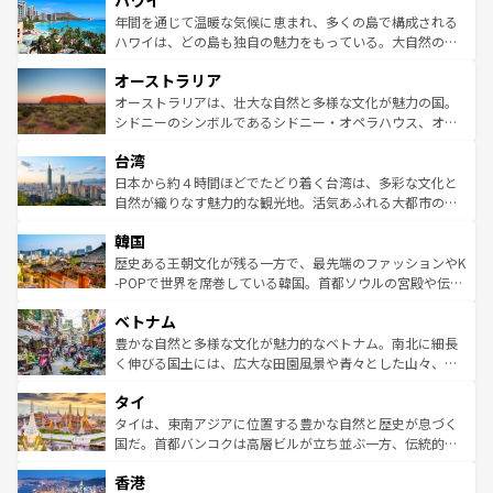
ハワイ
のような巨大都市は、観光、ショッピング、エンターテイ
着のスイス情報は
コンテンツ一覧
を参照してほしい。
ンメントが詰まった刺激的なスポットだ。一方、アメリカ
年間を通じて温暖な気候に恵まれ、多くの島で構成される
西部には大自然が広がり、グランドキャニオンやイエロー
ハワイは、どの島も独自の魅力をもっている。大自然の神
ストーン国立公園といった絶景が堪能できる。さらに、南
秘を感じたいなら、火山が生み出した壮大な景観を誇るハ
オーストラリア
部のニューオーリンズでは、音楽と美食が融合した独特の
ワイ島は見逃せない。また、定番の観光地といえばオアフ
文化が魅力。旅行者はアメリカの各地域で異なる魅力を楽
島だが、静かな自然を求めるならマウイ島やカウアイ島が
オーストラリアは、壮大な自然と多様な文化が魅力の国。
しみながら、その多様性と豊かな歴史を感じることができ
おすすめ。エメラルドグリーンに輝く海をはじめ、豊かな
シドニーのシンボルであるシドニー・オペラハウス、オー
るだろう。車でのロードトリップや列車の旅も、アメリカ
文化や歴史が息づいている。「アロハスピリット」と呼ば
ストラリア東海岸北部に広がる大サンゴ礁地帯グレートバ
ならではの贅沢な旅のスタイルだ。 なお、新着のアメリカ
台湾
れるおもてなしの心で訪れる人々を迎えてくれるハワイの
リアリーフや大陸中央部にそびえるウルル（エアーズロッ
情報は
コンテンツ一覧
を参照してほしい。
人々、おいしいローカルフードやハワイアンミュージッ
ク）、タスマニアの美しい原生林やケアンズの熱帯雨林な
日本から約４時間ほどでたどり着く台湾は、多彩な文化と
ク、伝統的なフラダンスなど、すべてがハワイの魅力を彩
ど、見どころがたくさん。また、カフェやワイン、オージ
自然が織りなす魅力的な観光地。活気あふれる大都市の台
っている。訪れるたびに新しい発見と感動が待っているハ
ービーフなどの食文化も豊かで、美味しいものであふれて
北やノスタルジックな町並みが人気な九份（ジォウフェ
ワイを、存分に味わってほしい。 なお、新着のハワイ情報
韓国
いる。アクティビティも充実しており、サーフィンやダイ
ン）、静ひつな山岳地帯である台湾東部など、都市の喧騒
は
コンテンツ一覧
を参照してほしい。
ビング、ハイキングなど、アウトドア好きにはたまらな
と山間の静けさが共存しており、訪れる人に新しい発見と
歴史ある王朝文化が残る一方で、最先端のファッションやK
い。オーストラリアの多彩な魅力を存分に味わいつくそ
驚きをもたらしてくれる。また、奥深い台湾の食文化も魅
-POPで世界を席巻している韓国。首都ソウルの宮殿や伝統
う。 なお、新着のオーストラリア情報は
コンテンツ一覧
を
力で、夜市などの屋台グルメから高級料理、ヘルシーで美
家屋が並ぶエリアでは韓国の歴史と文化に浸ることがで
参照してほしい。
ベトナム
容にもいいと評判のスイーツなど、バラエティ豊かな料理
き、地方に足を延ばせば四季折々の自然美を楽しむことが
が味わえる。 なお、新着の台湾情報は
コンテンツ一覧
を参
できる。そして、キムチや焼肉、絶品のストリートフード
豊かな自然と多様な文化が魅力的なベトナム。南北に細長
照してほしい。
まで、さまざまな韓国料理が待っている。夜には、韓国な
く伸びる国土には、広大な田園風景や青々とした山々、世
らではのナイトライフも堪能できる。あたたかいホスピタ
界遺産に登録された壮大な自然景観が点在し、都市部では
タイ
リティに包まれながら、韓国の多彩な魅力を心ゆくまで味
急速な発展と共に伝統が息づく。ハノイの古い町並みやホ
わってみてほしい。 なお、新着の韓国情報は
コンテンツ一
ーチミン市のフランス統治時代の建物も、独特の雰囲気を
タイは、東南アジアに位置する豊かな自然と歴史が息づく
覧
を参照してほしい。
醸し出している。また、バラエティの豊かさとおいしさで
国だ。首都バンコクは高層ビルが立ち並ぶ一方、伝統的な
世界中の食通を魅了してやまないベトナム料理も魅力のひ
寺院や市場がいたるところに点在し、古きよき文化と現代
香港
とつ。フォーやバインミー、ベトナムコーヒーなどは、ぜ
の活気が交差している。北部ではチェンマイなどの山岳地