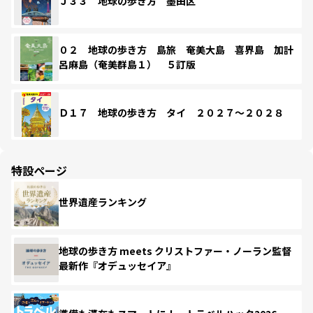
Ｊ３３ 地球の歩き方 墨田区
０２ 地球の歩き方 島旅 奄美大島 喜界島 加計
呂麻島（奄美群島１） ５訂版
Ｄ１７ 地球の歩き方 タイ ２０２７～２０２８
特設ページ
世界遺産ランキング
地球の歩き方 meets クリストファー・ノーラン監督
最新作『オデュッセイア』