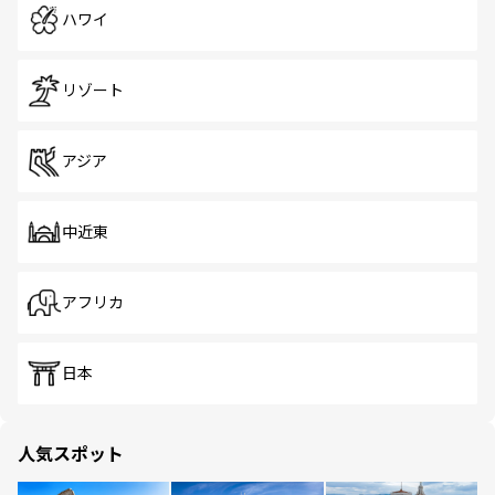
ハワイ
リゾート
アジア
中近東
アフリカ
日本
人気スポット