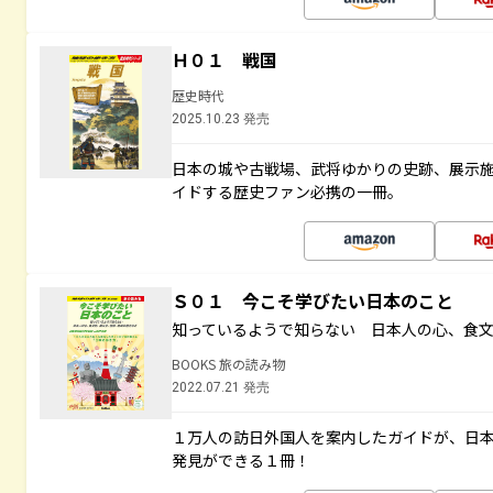
Ｈ０１ 戦国
歴史時代
2025.10.23 発売
日本の城や古戦場、武将ゆかりの史跡、展示
イドする歴史ファン必携の一冊。
Ｓ０１ 今こそ学びたい日本のこと
知っているようで知らない 日本人の心、食
BOOKS 旅の読み物
2022.07.21 発売
１万人の訪日外国人を案内したガイドが、日
発見ができる１冊！