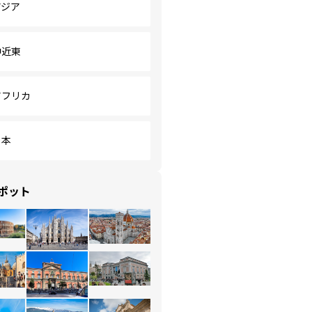
アジア
中近東
アフリカ
日本
ポット