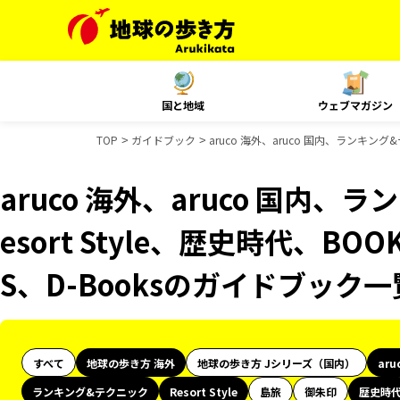
国と地域
ウェブマガジン
TOP
ガイドブック
aruco 海外、aruco 国内、ランキング
aruco 海外、aruco 国内
esort Style、歴史時代、BO
S、D-Booksのガイドブック一
すべて
地球の歩き方 海外
地球の歩き方 Jシリーズ（国内）
aru
ランキング&テクニック
Resort Style
島旅
御朱印
歴史時