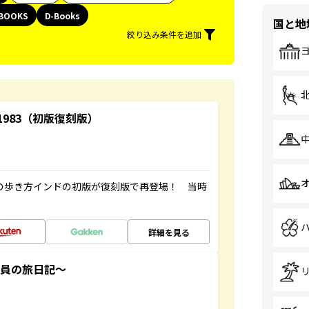
BOOKS
D-Books
国と地
絞り込み条件を追加
-1983（初版復刻版）
球の歩き方インドの初版が復刻版で再登場！ 当時
詳細を見る
社員の旅日記～