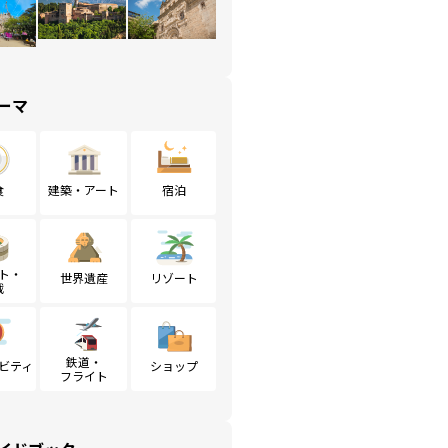
ーマ
食
建築・アート
宿泊
ト・
世界遺産
リゾート
戦
鉄道・
ビティ
ショップ
フライト