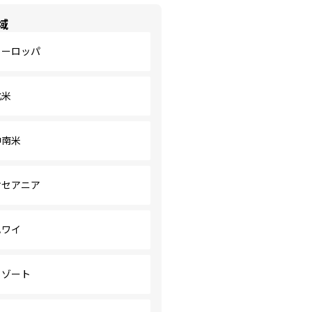
域
ヨーロッパ
北米
中南米
オセアニア
ハワイ
リゾート