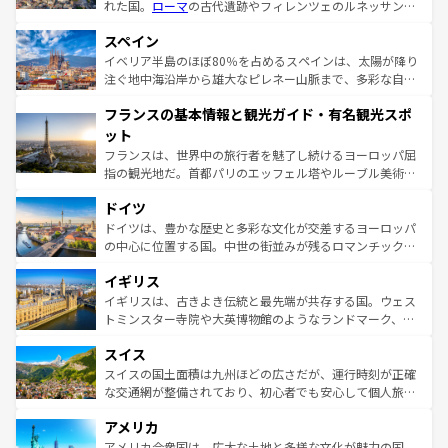
れた国。
ローマ
の古代遺跡やフィレンツェのルネッサンス
美術、ヴェネツィアの運河など、歴史あるスポットはもち
スペイン
ろん、トスカーナの美しい田園風景やアマルフィ海岸の絶
景など、自然景観も見逃せない。観光の合間には、本場の
イベリア半島のほぼ80％を占めるスペインは、太陽が降り
ピザやパスタなど、絶品のイタリア料理を堪能することも
注ぐ地中海沿岸から雄大なピレネー山脈まで、多彩な自然
できる。朝目覚めてから夜眠るまで、すべての瞬間を楽し
と文化が詰まったヨーロッパ屈指の旅行先だ。多様な地域
フランスの基本情報と観光ガイド・有名観光スポ
ませてくれるイタリアで、忘れられない旅をしてみよう！
文化が根付くこの国では、情熱的なフラメンコ、熱気あふ
なお、新着のイタリア情報は
コンテンツ一覧
を参照してほ
れる闘牛、そして美味しいタパスが生活の一部となってい
ット
しい。
る。首都マドリードの洗練された雰囲気や、バルセロナの
フランスは、世界中の旅行者を魅了し続けるヨーロッパ屈
アートに溢れた街角から、地方では古代ローマ遺跡や中世
指の観光地だ。首都パリのエッフェル塔やルーブル美術館
の城塞都市、穏やかなビーチリゾートまで多彩な表情を見
といった象徴的なスポットから、田舎町の古風な美しさま
せる。地方によって風土や気候が異なるスペインはその個
ドイツ
で、幅広い魅力が詰まっている。華麗な宮殿、歴史的な大
性で訪れる人を魅了する。 なお、新着のスペイン情報は
コ
聖堂、美しいビーチ、そして豊かな自然が、訪れる者を心
ドイツは、豊かな歴史と多彩な文化が交差するヨーロッパ
ンテンツ一覧
を参照してほしい。
から魅了する。また、フランスは美食の国としても知ら
の中心に位置する国。中世の街並みが残るロマンチック街
れ、フランス料理はユネスコ無形文化遺産にも登録されて
道から、未来を先取りするようなモダンな都市まで多様な
イギリス
いる。シャンパンの発祥地であるランス、プロヴァンスの
顔を持つこの国は、どこを歩いても飽きることがない。ベ
香り高いラベンダー畑など、多彩な楽しみ方が可能だ。さ
ルリンの文化的活気、バイエルン州のアルプスの絶景、そ
イギリスは、古きよき伝統と最先端が共存する国。ウェス
らに、パリ以外の地域にも魅力が溢れており、どの街角に
してライン川沿いのワイン畑といった風景は必見。ビール
トミンスター寺院や大英博物館のようなランドマーク、歴
も豊かな歴史と文化が息づいている。パリ以外の個性あふ
とソーセージを味わいながら地元の人と過ごす楽しい時間
史ある大学都市、美しい丘陵地帯や牧歌的な風景など、エ
れる地方に足を運ぶとそれぞれで全く異なる文化を体験で
スイス
は、お酒好きな人にはぜひ体験してほしい。 なお、新着の
リアごとに異なる魅力がある。また、優雅なアフタヌーン
きるだろう。 なお、新着のフランス情報は
コンテンツ一覧
ドイツ情報は
コンテンツ一覧
を参照してほしい。
ティー、ビール好きにはたまらない英国パブ、サッカー観
スイスの国土面積は九州ほどの広さだが、運行時刻が正確
を参照してほしい。
戦など、本場だからこそできる体験も豊富。イギリスを旅
な交通網が整備されており、初心者でも安心して個人旅行
して楽しみつくそう。 なお、新着のイギリス情報は
コンテ
を楽しめる。日本同様に時刻表どおりの旅が可能だ。中世
アメリカ
ンツ一覧
を参照してほしい。
の建物がそのまま残る町や、スイスならではのユニークな
博物館もあり、アルプス観光だけでなく町歩きも満喫する
アメリカ合衆国は、広大な土地と多様な文化が魅力の国。