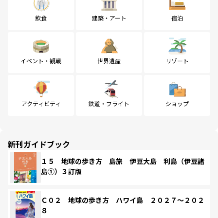
飲食
建築・アート
宿泊
イベント・観戦
世界遺産
リゾート
アクティビティ
鉄道・フライト
ショップ
新刊ガイドブック
１５ 地球の歩き方 島旅 伊豆大島 利島（伊豆諸
島①）３訂版
Ｃ０２ 地球の歩き方 ハワイ島 ２０２７～２０２
８