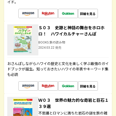
イド。
詳細を見る
Ｓ０３ 史跡と神話の舞台をホロホ
ロ！ ハワイカルチャーさんぽ
BOOKS 旅の読み物
2024.03.22 発売
おさんぽしながらハワイの歴史と文化を楽しく学ぶ最強のガイ
ドブックが誕生。知っておきたいハワイの年表やキーワード集
も必読
詳細を見る
Ｗ０３ 世界の魅力的な奇岩と巨石１
３９選
不思議とロマンに満ちた岩石の謎を旅の雑