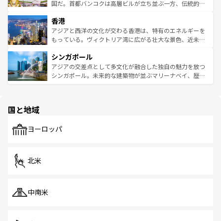
覧
を参照してほしい。
醸し出している。また、バラエティの豊かさとおいしさで
国だ。首都バンコクは高層ビルが立ち並ぶ一方、伝統的な
世界中の食通を魅了してやまないベトナム料理も魅力のひ
寺院や市場がいたるところに点在し、古きよき文化と現代
香港
とつ。フォーやバインミー、ベトナムコーヒーなどは、ぜ
の活気が交差している。北部ではチェンマイなどの山岳地
ひ現地で味わいたい。どの地域を訪れてもあたたかい人々
帯で自然と触れ合い、南部ではプーケットやクラビの美し
アジアと西洋の文化が交わる香港は、特有のエネルギーを
が旅行者を迎えてくれるので、きっと忘れられない旅にな
いビーチでリゾート気分を楽しむことができる。タイ料理
もっている。ヴィクトリア湾に広がる壮大な景色、近未来
るはずだ。 なお、新着のベトナム情報は
コンテンツ一覧
を
は世界的に有名で、屋台から高級レストランまで味覚を刺
的なアートスポット、そして歴史と現代が融合した町並
参照してほしい。
シンガポール
激する。気候は一年中温暖で、どの季節にも異なる楽しみ
み、どこを訪れても感動するはず。観光スポットが密集し
が待っている。親しみやすいタイの人々、仏教を中心とし
ており、効率よく見どころを回れるのも魅力。息をのむよ
アジアの交差点として多文化が融合した独自の魅力を放つ
た文化、そして多様な観光資源が、訪れる旅人を魅了し続
うな絶景から文化的な体験まで、香港を存分に楽しみ尽く
シンガポール。未来的な建築物が並ぶマリーナベイ、歴史
ける。 なお、新着のタイ情報は
コンテンツ一覧
を参照して
そう。 なお、新着の香港情報は
コンテンツ一覧
を参照して
と伝統を感じられるエスニックタウン、多数の緑豊かな公
ほしい。
ほしい。
園や自然保護区など、自然が調和した近代的な景観と文化
の多様性あふれるカラフルな町は、どこを歩いても新しい
国と地域
発見がある。さらに、治安のよさや充実した公共交通機関
も、旅行者にとっては魅力的なポイント。グルメも豊富
で、ホーカーズは地元の風情を楽しめる外せないスポット
ヨーロッパ
だ。訪れる人を飽きさせないシンガポールで、多様な魅力
を体感しよう。 なお、新着のシンガポール情報は
コンテン
ツ一覧
を参照してほしい。
北米
中南米