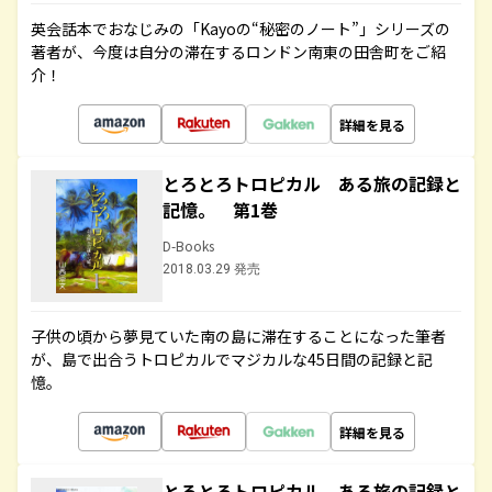
英会話本でおなじみの「Kayoの“秘密のノート”」シリーズの
著者が、今度は自分の滞在するロンドン南東の田舎町をご紹
介！
詳細を見る
とろとろトロピカル ある旅の記録と
記憶。 第1巻
D-Books
2018.03.29 発売
子供の頃から夢見ていた南の島に滞在することになった筆者
が、島で出合うトロピカルでマジカルな45日間の記録と記
憶。
詳細を見る
とろとろトロピカル ある旅の記録と