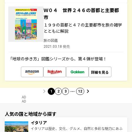
Ｗ０４ 世界２４６の首都と主要都
市
１９９の首都と４７の主要都市を旅の雑学
とともに解説
旅の図鑑
2021.03.18 発売
「地球の歩き方」図鑑シリーズから、第４弾が登場！
詳細を見る
…
1
2
3
12
AD
AD
人気の国と地域から探す
イタリア
イタリアは歴史、文化、グルメ、自然と多彩な魅力にあふ