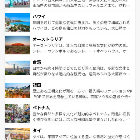
ことができる。国民の所得が高いため物価も高いが、旅行
東海岸の都市部から西海岸のカリフォルニアまで、訪れる
者向けの交通パス提供のサービスもあり、うまく活用すれ
場所ごとに異なる風景と体験が待っている。ニューヨーク
ハワイ
ば市内交通費無料で観光を楽しむこともできる。 なお、新
のような巨大都市は、観光、ショッピング、エンターテイ
着のスイス情報は
コンテンツ一覧
を参照してほしい。
ンメントが詰まった刺激的なスポットだ。一方、アメリカ
年間を通じて温暖な気候に恵まれ、多くの島で構成される
西部には大自然が広がり、グランドキャニオンやイエロー
ハワイは、どの島も独自の魅力をもっている。大自然の神
ストーン国立公園といった絶景が堪能できる。さらに、南
秘を感じたいなら、火山が生み出した壮大な景観を誇るハ
オーストラリア
部のニューオーリンズでは、音楽と美食が融合した独特の
ワイ島は見逃せない。また、定番の観光地といえばオアフ
文化が魅力。旅行者はアメリカの各地域で異なる魅力を楽
島だが、静かな自然を求めるならマウイ島やカウアイ島が
オーストラリアは、壮大な自然と多様な文化が魅力の国。
しみながら、その多様性と豊かな歴史を感じることができ
おすすめ。エメラルドグリーンに輝く海をはじめ、豊かな
シドニーのシンボルであるシドニー・オペラハウス、オー
るだろう。車でのロードトリップや列車の旅も、アメリカ
文化や歴史が息づいている。「アロハスピリット」と呼ば
ストラリア東海岸北部に広がる大サンゴ礁地帯グレートバ
ならではの贅沢な旅のスタイルだ。 なお、新着のアメリカ
台湾
れるおもてなしの心で訪れる人々を迎えてくれるハワイの
リアリーフや大陸中央部にそびえるウルル（エアーズロッ
情報は
コンテンツ一覧
を参照してほしい。
人々、おいしいローカルフードやハワイアンミュージッ
ク）、タスマニアの美しい原生林やケアンズの熱帯雨林な
日本から約４時間ほどでたどり着く台湾は、多彩な文化と
ク、伝統的なフラダンスなど、すべてがハワイの魅力を彩
ど、見どころがたくさん。また、カフェやワイン、オージ
自然が織りなす魅力的な観光地。活気あふれる大都市の台
っている。訪れるたびに新しい発見と感動が待っているハ
ービーフなどの食文化も豊かで、美味しいものであふれて
北やノスタルジックな町並みが人気な九份（ジォウフェ
ワイを、存分に味わってほしい。 なお、新着のハワイ情報
韓国
いる。アクティビティも充実しており、サーフィンやダイ
ン）、静ひつな山岳地帯である台湾東部など、都市の喧騒
は
コンテンツ一覧
を参照してほしい。
ビング、ハイキングなど、アウトドア好きにはたまらな
と山間の静けさが共存しており、訪れる人に新しい発見と
歴史ある王朝文化が残る一方で、最先端のファッションやK
い。オーストラリアの多彩な魅力を存分に味わいつくそ
驚きをもたらしてくれる。また、奥深い台湾の食文化も魅
-POPで世界を席巻している韓国。首都ソウルの宮殿や伝統
う。 なお、新着のオーストラリア情報は
コンテンツ一覧
を
力で、夜市などの屋台グルメから高級料理、ヘルシーで美
家屋が並ぶエリアでは韓国の歴史と文化に浸ることがで
参照してほしい。
ベトナム
容にもいいと評判のスイーツなど、バラエティ豊かな料理
き、地方に足を延ばせば四季折々の自然美を楽しむことが
が味わえる。 なお、新着の台湾情報は
コンテンツ一覧
を参
できる。そして、キムチや焼肉、絶品のストリートフード
豊かな自然と多様な文化が魅力的なベトナム。南北に細長
照してほしい。
まで、さまざまな韓国料理が待っている。夜には、韓国な
く伸びる国土には、広大な田園風景や青々とした山々、世
らではのナイトライフも堪能できる。あたたかいホスピタ
界遺産に登録された壮大な自然景観が点在し、都市部では
タイ
リティに包まれながら、韓国の多彩な魅力を心ゆくまで味
急速な発展と共に伝統が息づく。ハノイの古い町並みやホ
わってみてほしい。 なお、新着の韓国情報は
コンテンツ一
ーチミン市のフランス統治時代の建物も、独特の雰囲気を
タイは、東南アジアに位置する豊かな自然と歴史が息づく