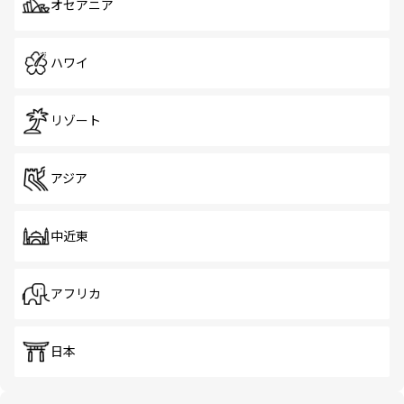
オセアニア
ハワイ
リゾート
アジア
中近東
アフリカ
日本