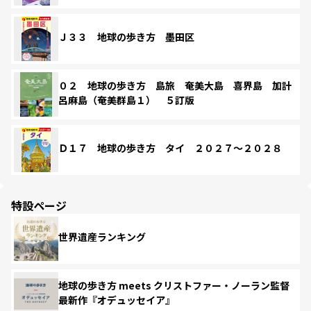
Ｊ３３ 地球の歩き方 墨田区
０２ 地球の歩き方 島旅 奄美大島 喜界島 加計
呂麻島（奄美群島１） ５訂版
Ｄ１７ 地球の歩き方 タイ ２０２７～２０２８
特設ページ
世界遺産ランキング
地球の歩き方 meets クリストファー・ノーラン監督
最新作『オデュッセイア』