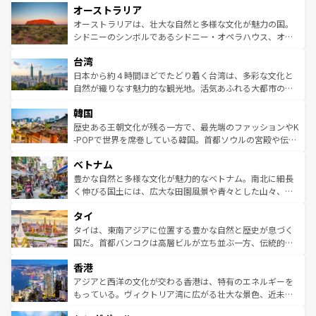
オーストラリア
部のニューオーリンズでは、音楽と美食が融合した独特の
ワイ島は見逃せない。また、定番の観光地といえばオアフ
文化が魅力。旅行者はアメリカの各地域で異なる魅力を楽
島だが、静かな自然を求めるならマウイ島やカウアイ島が
オーストラリアは、壮大な自然と多様な文化が魅力の国。
しみながら、その多様性と豊かな歴史を感じることができ
おすすめ。エメラルドグリーンに輝く海をはじめ、豊かな
シドニーのシンボルであるシドニー・オペラハウス、オー
るだろう。車でのロードトリップや列車の旅も、アメリカ
文化や歴史が息づいている。「アロハスピリット」と呼ば
ストラリア東海岸北部に広がる大サンゴ礁地帯グレートバ
ならではの贅沢な旅のスタイルだ。 なお、新着のアメリカ
台湾
れるおもてなしの心で訪れる人々を迎えてくれるハワイの
リアリーフや大陸中央部にそびえるウルル（エアーズロッ
情報は
コンテンツ一覧
を参照してほしい。
人々、おいしいローカルフードやハワイアンミュージッ
ク）、タスマニアの美しい原生林やケアンズの熱帯雨林な
日本から約４時間ほどでたどり着く台湾は、多彩な文化と
ク、伝統的なフラダンスなど、すべてがハワイの魅力を彩
ど、見どころがたくさん。また、カフェやワイン、オージ
自然が織りなす魅力的な観光地。活気あふれる大都市の台
っている。訪れるたびに新しい発見と感動が待っているハ
ービーフなどの食文化も豊かで、美味しいものであふれて
北やノスタルジックな町並みが人気な九份（ジォウフェ
ワイを、存分に味わってほしい。 なお、新着のハワイ情報
韓国
いる。アクティビティも充実しており、サーフィンやダイ
ン）、静ひつな山岳地帯である台湾東部など、都市の喧騒
は
コンテンツ一覧
を参照してほしい。
ビング、ハイキングなど、アウトドア好きにはたまらな
と山間の静けさが共存しており、訪れる人に新しい発見と
歴史ある王朝文化が残る一方で、最先端のファッションやK
い。オーストラリアの多彩な魅力を存分に味わいつくそ
驚きをもたらしてくれる。また、奥深い台湾の食文化も魅
-POPで世界を席巻している韓国。首都ソウルの宮殿や伝統
う。 なお、新着のオーストラリア情報は
コンテンツ一覧
を
力で、夜市などの屋台グルメから高級料理、ヘルシーで美
家屋が並ぶエリアでは韓国の歴史と文化に浸ることがで
参照してほしい。
ベトナム
容にもいいと評判のスイーツなど、バラエティ豊かな料理
き、地方に足を延ばせば四季折々の自然美を楽しむことが
が味わえる。 なお、新着の台湾情報は
コンテンツ一覧
を参
できる。そして、キムチや焼肉、絶品のストリートフード
豊かな自然と多様な文化が魅力的なベトナム。南北に細長
照してほしい。
まで、さまざまな韓国料理が待っている。夜には、韓国な
く伸びる国土には、広大な田園風景や青々とした山々、世
らではのナイトライフも堪能できる。あたたかいホスピタ
界遺産に登録された壮大な自然景観が点在し、都市部では
タイ
リティに包まれながら、韓国の多彩な魅力を心ゆくまで味
急速な発展と共に伝統が息づく。ハノイの古い町並みやホ
わってみてほしい。 なお、新着の韓国情報は
コンテンツ一
ーチミン市のフランス統治時代の建物も、独特の雰囲気を
タイは、東南アジアに位置する豊かな自然と歴史が息づく
覧
を参照してほしい。
醸し出している。また、バラエティの豊かさとおいしさで
国だ。首都バンコクは高層ビルが立ち並ぶ一方、伝統的な
世界中の食通を魅了してやまないベトナム料理も魅力のひ
寺院や市場がいたるところに点在し、古きよき文化と現代
香港
とつ。フォーやバインミー、ベトナムコーヒーなどは、ぜ
の活気が交差している。北部ではチェンマイなどの山岳地
ひ現地で味わいたい。どの地域を訪れてもあたたかい人々
帯で自然と触れ合い、南部ではプーケットやクラビの美し
アジアと西洋の文化が交わる香港は、特有のエネルギーを
が旅行者を迎えてくれるので、きっと忘れられない旅にな
いビーチでリゾート気分を楽しむことができる。タイ料理
もっている。ヴィクトリア湾に広がる壮大な景色、近未来
るはずだ。 なお、新着のベトナム情報は
コンテンツ一覧
を
は世界的に有名で、屋台から高級レストランまで味覚を刺
的なアートスポット、そして歴史と現代が融合した町並