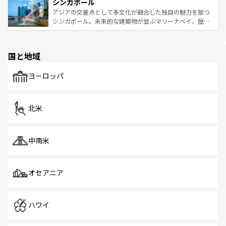
参照してほしい。
シンガポール
激する。気候は一年中温暖で、どの季節にも異なる楽しみ
み、どこを訪れても感動するはず。観光スポットが密集し
が待っている。親しみやすいタイの人々、仏教を中心とし
ており、効率よく見どころを回れるのも魅力。息をのむよ
アジアの交差点として多文化が融合した独自の魅力を放つ
た文化、そして多様な観光資源が、訪れる旅人を魅了し続
うな絶景から文化的な体験まで、香港を存分に楽しみ尽く
シンガポール。未来的な建築物が並ぶマリーナベイ、歴史
ける。 なお、新着のタイ情報は
コンテンツ一覧
を参照して
そう。 なお、新着の香港情報は
コンテンツ一覧
を参照して
と伝統を感じられるエスニックタウン、多数の緑豊かな公
ほしい。
ほしい。
園や自然保護区など、自然が調和した近代的な景観と文化
の多様性あふれるカラフルな町は、どこを歩いても新しい
国と地域
発見がある。さらに、治安のよさや充実した公共交通機関
も、旅行者にとっては魅力的なポイント。グルメも豊富
で、ホーカーズは地元の風情を楽しめる外せないスポット
ヨーロッパ
だ。訪れる人を飽きさせないシンガポールで、多様な魅力
を体感しよう。 なお、新着のシンガポール情報は
コンテン
ツ一覧
を参照してほしい。
北米
中南米
オセアニア
ハワイ