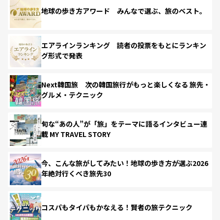
地球の歩き方アワード みんなで選ぶ、旅のベスト。
エアラインランキング 読者の投票をもとにランキン
グ形式で発表
Next韓国旅 次の韓国旅行がもっと楽しくなる 旅先・
グルメ・テクニック
旬な“あの人”が「旅」をテーマに語るインタビュー連
載 MY TRAVEL STORY
今、こんな旅がしてみたい！地球の歩き方が選ぶ2026
年絶対行くべき旅先30
コスパもタイパもかなえる！賢者の旅テクニック