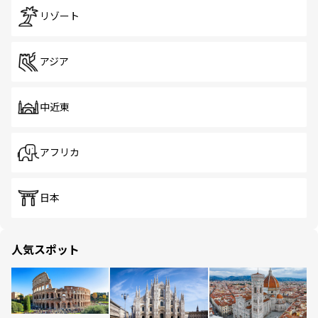
リゾート
アジア
中近東
アフリカ
日本
人気スポット