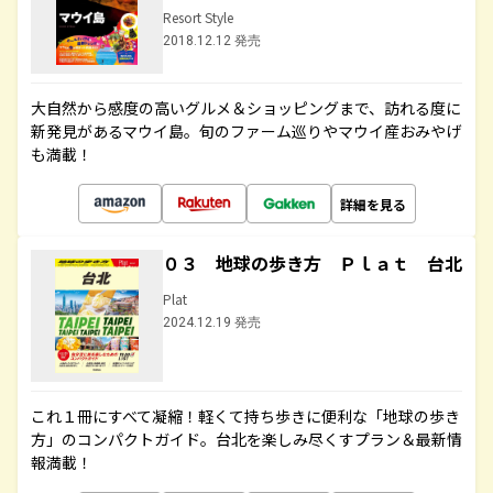
Resort Style
2018.12.12 発売
大自然から感度の高いグルメ＆ショッピングまで、訪れる度に
新発見があるマウイ島。旬のファーム巡りやマウイ産おみやげ
も満載！
詳細を見る
０３ 地球の歩き方 Ｐｌａｔ 台北
Plat
2024.12.19 発売
これ１冊にすべて凝縮！軽くて持ち歩きに便利な「地球の歩き
方」のコンパクトガイド。台北を楽しみ尽くすプラン＆最新情
報満載！