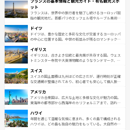
フランスの基本情報と観光ガイド・有名観光スポ
ませてくれるイタリアで、忘れられない旅をしてみよう！
文化が根付くこの国では、情熱的なフラメンコ、熱気あふ
なお、新着のイタリア情報は
コンテンツ一覧
を参照してほ
れる闘牛、そして美味しいタパスが生活の一部となってい
ット
しい。
る。首都マドリードの洗練された雰囲気や、バルセロナの
フランスは、世界中の旅行者を魅了し続けるヨーロッパ屈
アートに溢れた街角から、地方では古代ローマ遺跡や中世
指の観光地だ。首都パリのエッフェル塔やルーブル美術館
の城塞都市、穏やかなビーチリゾートまで多彩な表情を見
といった象徴的なスポットから、田舎町の古風な美しさま
せる。地方によって風土や気候が異なるスペインはその個
ドイツ
で、幅広い魅力が詰まっている。華麗な宮殿、歴史的な大
性で訪れる人を魅了する。 なお、新着のスペイン情報は
コ
聖堂、美しいビーチ、そして豊かな自然が、訪れる者を心
ドイツは、豊かな歴史と多彩な文化が交差するヨーロッパ
ンテンツ一覧
を参照してほしい。
から魅了する。また、フランスは美食の国としても知ら
の中心に位置する国。中世の街並みが残るロマンチック街
れ、フランス料理はユネスコ無形文化遺産にも登録されて
道から、未来を先取りするようなモダンな都市まで多様な
イギリス
いる。シャンパンの発祥地であるランス、プロヴァンスの
顔を持つこの国は、どこを歩いても飽きることがない。ベ
香り高いラベンダー畑など、多彩な楽しみ方が可能だ。さ
ルリンの文化的活気、バイエルン州のアルプスの絶景、そ
イギリスは、古きよき伝統と最先端が共存する国。ウェス
らに、パリ以外の地域にも魅力が溢れており、どの街角に
してライン川沿いのワイン畑といった風景は必見。ビール
トミンスター寺院や大英博物館のようなランドマーク、歴
も豊かな歴史と文化が息づいている。パリ以外の個性あふ
とソーセージを味わいながら地元の人と過ごす楽しい時間
史ある大学都市、美しい丘陵地帯や牧歌的な風景など、エ
れる地方に足を運ぶとそれぞれで全く異なる文化を体験で
スイス
は、お酒好きな人にはぜひ体験してほしい。 なお、新着の
リアごとに異なる魅力がある。また、優雅なアフタヌーン
きるだろう。 なお、新着のフランス情報は
コンテンツ一覧
ドイツ情報は
コンテンツ一覧
を参照してほしい。
ティー、ビール好きにはたまらない英国パブ、サッカー観
スイスの国土面積は九州ほどの広さだが、運行時刻が正確
を参照してほしい。
戦など、本場だからこそできる体験も豊富。イギリスを旅
な交通網が整備されており、初心者でも安心して個人旅行
して楽しみつくそう。 なお、新着のイギリス情報は
コンテ
を楽しめる。日本同様に時刻表どおりの旅が可能だ。中世
アメリカ
ンツ一覧
を参照してほしい。
の建物がそのまま残る町や、スイスならではのユニークな
博物館もあり、アルプス観光だけでなく町歩きも満喫する
アメリカ合衆国は、広大な土地と多様な文化が魅力の国。
ことができる。国民の所得が高いため物価も高いが、旅行
東海岸の都市部から西海岸のカリフォルニアまで、訪れる
者向けの交通パス提供のサービスもあり、うまく活用すれ
場所ごとに異なる風景と体験が待っている。ニューヨーク
ハワイ
ば市内交通費無料で観光を楽しむこともできる。 なお、新
のような巨大都市は、観光、ショッピング、エンターテイ
着のスイス情報は
コンテンツ一覧
を参照してほしい。
ンメントが詰まった刺激的なスポットだ。一方、アメリカ
年間を通じて温暖な気候に恵まれ、多くの島で構成される
西部には大自然が広がり、グランドキャニオンやイエロー
ハワイは、どの島も独自の魅力をもっている。大自然の神
ストーン国立公園といった絶景が堪能できる。さらに、南
秘を感じたいなら、火山が生み出した壮大な景観を誇るハ