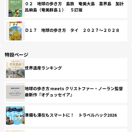
０２ 地球の歩き方 島旅 奄美大島 喜界島 加計
呂麻島（奄美群島１） ５訂版
Ｄ１７ 地球の歩き方 タイ ２０２７～２０２８
特設ページ
世界遺産ランキング
地球の歩き方 meets クリストファー・ノーラン監督
最新作『オデュッセイア』
準備も滞在もスマートに！ トラベルハック2026