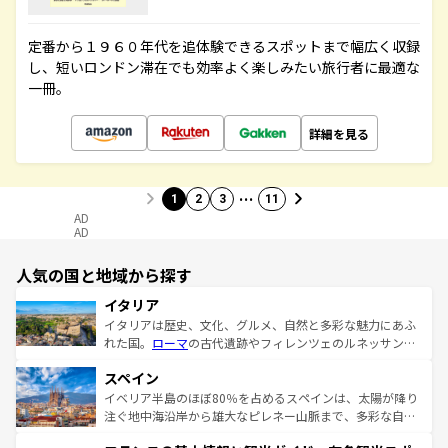
定番から１９６０年代を追体験できるスポットまで幅広く収録
し、短いロンドン滞在でも効率よく楽しみたい旅行者に最適な
一冊。
詳細を見る
…
1
2
3
11
AD
AD
人気の国と地域から探す
イタリア
イタリアは歴史、文化、グルメ、自然と多彩な魅力にあふ
れた国。
ローマ
の古代遺跡やフィレンツェのルネッサンス
美術、ヴェネツィアの運河など、歴史あるスポットはもち
スペイン
ろん、トスカーナの美しい田園風景やアマルフィ海岸の絶
景など、自然景観も見逃せない。観光の合間には、本場の
イベリア半島のほぼ80％を占めるスペインは、太陽が降り
ピザやパスタなど、絶品のイタリア料理を堪能することも
注ぐ地中海沿岸から雄大なピレネー山脈まで、多彩な自然
できる。朝目覚めてから夜眠るまで、すべての瞬間を楽し
と文化が詰まったヨーロッパ屈指の旅行先だ。多様な地域