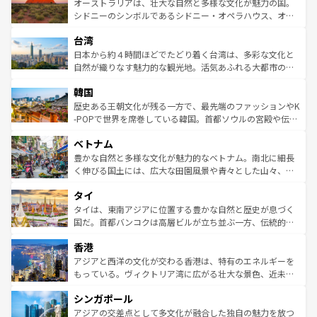
文化が魅力。旅行者はアメリカの各地域で異なる魅力を楽
島だが、静かな自然を求めるならマウイ島やカウアイ島が
オーストラリアは、壮大な自然と多様な文化が魅力の国。
しみながら、その多様性と豊かな歴史を感じることができ
おすすめ。エメラルドグリーンに輝く海をはじめ、豊かな
シドニーのシンボルであるシドニー・オペラハウス、オー
るだろう。車でのロードトリップや列車の旅も、アメリカ
文化や歴史が息づいている。「アロハスピリット」と呼ば
ストラリア東海岸北部に広がる大サンゴ礁地帯グレートバ
ならではの贅沢な旅のスタイルだ。 なお、新着のアメリカ
台湾
れるおもてなしの心で訪れる人々を迎えてくれるハワイの
リアリーフや大陸中央部にそびえるウルル（エアーズロッ
情報は
コンテンツ一覧
を参照してほしい。
人々、おいしいローカルフードやハワイアンミュージッ
ク）、タスマニアの美しい原生林やケアンズの熱帯雨林な
日本から約４時間ほどでたどり着く台湾は、多彩な文化と
ク、伝統的なフラダンスなど、すべてがハワイの魅力を彩
ど、見どころがたくさん。また、カフェやワイン、オージ
自然が織りなす魅力的な観光地。活気あふれる大都市の台
っている。訪れるたびに新しい発見と感動が待っているハ
ービーフなどの食文化も豊かで、美味しいものであふれて
北やノスタルジックな町並みが人気な九份（ジォウフェ
ワイを、存分に味わってほしい。 なお、新着のハワイ情報
韓国
いる。アクティビティも充実しており、サーフィンやダイ
ン）、静ひつな山岳地帯である台湾東部など、都市の喧騒
は
コンテンツ一覧
を参照してほしい。
ビング、ハイキングなど、アウトドア好きにはたまらな
と山間の静けさが共存しており、訪れる人に新しい発見と
歴史ある王朝文化が残る一方で、最先端のファッションやK
い。オーストラリアの多彩な魅力を存分に味わいつくそ
驚きをもたらしてくれる。また、奥深い台湾の食文化も魅
-POPで世界を席巻している韓国。首都ソウルの宮殿や伝統
う。 なお、新着のオーストラリア情報は
コンテンツ一覧
を
力で、夜市などの屋台グルメから高級料理、ヘルシーで美
家屋が並ぶエリアでは韓国の歴史と文化に浸ることがで
参照してほしい。
ベトナム
容にもいいと評判のスイーツなど、バラエティ豊かな料理
き、地方に足を延ばせば四季折々の自然美を楽しむことが
が味わえる。 なお、新着の台湾情報は
コンテンツ一覧
を参
できる。そして、キムチや焼肉、絶品のストリートフード
豊かな自然と多様な文化が魅力的なベトナム。南北に細長
照してほしい。
まで、さまざまな韓国料理が待っている。夜には、韓国な
く伸びる国土には、広大な田園風景や青々とした山々、世
らではのナイトライフも堪能できる。あたたかいホスピタ
界遺産に登録された壮大な自然景観が点在し、都市部では
タイ
リティに包まれながら、韓国の多彩な魅力を心ゆくまで味
急速な発展と共に伝統が息づく。ハノイの古い町並みやホ
わってみてほしい。 なお、新着の韓国情報は
コンテンツ一
ーチミン市のフランス統治時代の建物も、独特の雰囲気を
タイは、東南アジアに位置する豊かな自然と歴史が息づく
覧
を参照してほしい。
醸し出している。また、バラエティの豊かさとおいしさで
国だ。首都バンコクは高層ビルが立ち並ぶ一方、伝統的な
世界中の食通を魅了してやまないベトナム料理も魅力のひ
寺院や市場がいたるところに点在し、古きよき文化と現代
香港
とつ。フォーやバインミー、ベトナムコーヒーなどは、ぜ
の活気が交差している。北部ではチェンマイなどの山岳地
ひ現地で味わいたい。どの地域を訪れてもあたたかい人々
帯で自然と触れ合い、南部ではプーケットやクラビの美し
アジアと西洋の文化が交わる香港は、特有のエネルギーを
が旅行者を迎えてくれるので、きっと忘れられない旅にな
いビーチでリゾート気分を楽しむことができる。タイ料理
もっている。ヴィクトリア湾に広がる壮大な景色、近未来
るはずだ。 なお、新着のベトナム情報は
コンテンツ一覧
を
は世界的に有名で、屋台から高級レストランまで味覚を刺
的なアートスポット、そして歴史と現代が融合した町並
参照してほしい。
シンガポール
激する。気候は一年中温暖で、どの季節にも異なる楽しみ
み、どこを訪れても感動するはず。観光スポットが密集し
が待っている。親しみやすいタイの人々、仏教を中心とし
ており、効率よく見どころを回れるのも魅力。息をのむよ
アジアの交差点として多文化が融合した独自の魅力を放つ