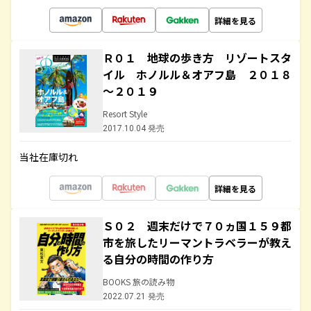
詳細を見る
Ｒ０１ 地球の歩き方 リゾートスタ
イル ホノルル＆オアフ島 ２０１８
～２０１９
Resort Style
2017.10.04 発売
当社在庫切れ
詳細を見る
Ｓ０２ 週末だけで７０ヵ国１５９都
市を旅したリーマントラベラーが教え
る自分の時間の作り方
BOOKS 旅の読み物
2022.07.21 発売