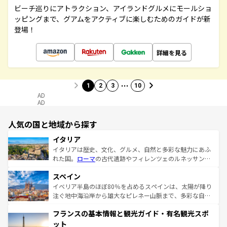
ビーチ巡りにアトラクション、アイランドグルメにモールショ
ッピングまで、グアムをアクティブに楽しむためのガイドが新
登場！
詳細を見る
…
1
2
3
10
AD
AD
人気の国と地域から探す
イタリア
イタリアは歴史、文化、グルメ、自然と多彩な魅力にあふ
れた国。
ローマ
の古代遺跡やフィレンツェのルネッサンス
美術、ヴェネツィアの運河など、歴史あるスポットはもち
スペイン
ろん、トスカーナの美しい田園風景やアマルフィ海岸の絶
景など、自然景観も見逃せない。観光の合間には、本場の
イベリア半島のほぼ80％を占めるスペインは、太陽が降り
ピザやパスタなど、絶品のイタリア料理を堪能することも
注ぐ地中海沿岸から雄大なピレネー山脈まで、多彩な自然
できる。朝目覚めてから夜眠るまで、すべての瞬間を楽し
と文化が詰まったヨーロッパ屈指の旅行先だ。多様な地域
フランスの基本情報と観光ガイド・有名観光スポ
ませてくれるイタリアで、忘れられない旅をしてみよう！
文化が根付くこの国では、情熱的なフラメンコ、熱気あふ
なお、新着のイタリア情報は
コンテンツ一覧
を参照してほ
れる闘牛、そして美味しいタパスが生活の一部となってい
ット