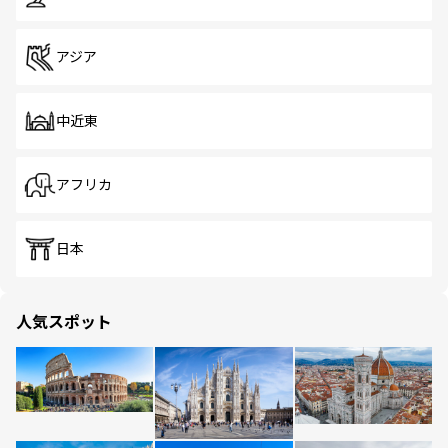
アジア
中近東
アフリカ
日本
人気スポット