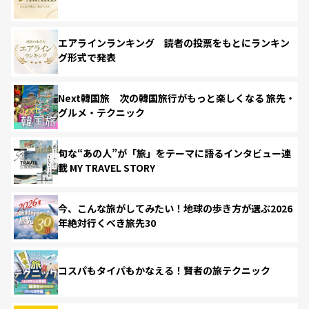
エアラインランキング 読者の投票をもとにランキン
グ形式で発表
Next韓国旅 次の韓国旅行がもっと楽しくなる 旅先・
グルメ・テクニック
旬な“あの人”が「旅」をテーマに語るインタビュー連
載 MY TRAVEL STORY
今、こんな旅がしてみたい！地球の歩き方が選ぶ2026
年絶対行くべき旅先30
コスパもタイパもかなえる！賢者の旅テクニック