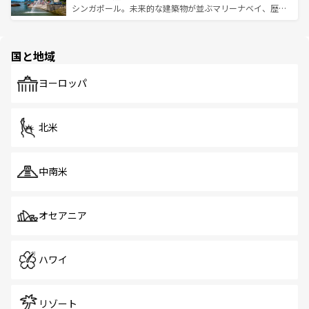
た文化、そして多様な観光資源が、訪れる旅人を魅了し続
うな絶景から文化的な体験まで、香港を存分に楽しみ尽く
シンガポール。未来的な建築物が並ぶマリーナベイ、歴史
ける。 なお、新着のタイ情報は
コンテンツ一覧
を参照して
そう。 なお、新着の香港情報は
コンテンツ一覧
を参照して
と伝統を感じられるエスニックタウン、多数の緑豊かな公
ほしい。
ほしい。
園や自然保護区など、自然が調和した近代的な景観と文化
の多様性あふれるカラフルな町は、どこを歩いても新しい
国と地域
発見がある。さらに、治安のよさや充実した公共交通機関
も、旅行者にとっては魅力的なポイント。グルメも豊富
で、ホーカーズは地元の風情を楽しめる外せないスポット
ヨーロッパ
だ。訪れる人を飽きさせないシンガポールで、多様な魅力
を体感しよう。 なお、新着のシンガポール情報は
コンテン
ツ一覧
を参照してほしい。
北米
中南米
オセアニア
ハワイ
リゾート