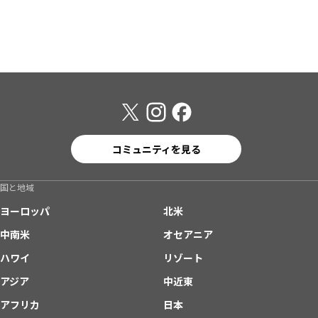
コミュニティを見る
国と地域
ヨーロッパ
北米
中南米
オセアニア
ハワイ
リゾート
アジア
中近東
アフリカ
日本