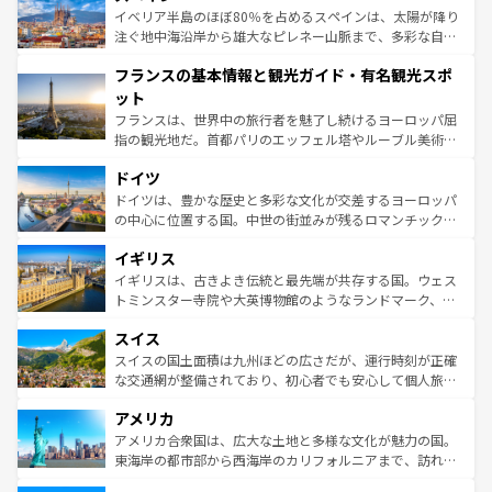
景など、自然景観も見逃せない。観光の合間には、本場の
イベリア半島のほぼ80％を占めるスペインは、太陽が降り
ピザやパスタなど、絶品のイタリア料理を堪能することも
注ぐ地中海沿岸から雄大なピレネー山脈まで、多彩な自然
できる。朝目覚めてから夜眠るまで、すべての瞬間を楽し
と文化が詰まったヨーロッパ屈指の旅行先だ。多様な地域
フランスの基本情報と観光ガイド・有名観光スポ
ませてくれるイタリアで、忘れられない旅をしてみよう！
文化が根付くこの国では、情熱的なフラメンコ、熱気あふ
なお、新着のイタリア情報は
コンテンツ一覧
を参照してほ
れる闘牛、そして美味しいタパスが生活の一部となってい
ット
しい。
る。首都マドリードの洗練された雰囲気や、バルセロナの
フランスは、世界中の旅行者を魅了し続けるヨーロッパ屈
アートに溢れた街角から、地方では古代ローマ遺跡や中世
指の観光地だ。首都パリのエッフェル塔やルーブル美術館
の城塞都市、穏やかなビーチリゾートまで多彩な表情を見
といった象徴的なスポットから、田舎町の古風な美しさま
せる。地方によって風土や気候が異なるスペインはその個
ドイツ
で、幅広い魅力が詰まっている。華麗な宮殿、歴史的な大
性で訪れる人を魅了する。 なお、新着のスペイン情報は
コ
聖堂、美しいビーチ、そして豊かな自然が、訪れる者を心
ドイツは、豊かな歴史と多彩な文化が交差するヨーロッパ
ンテンツ一覧
を参照してほしい。
から魅了する。また、フランスは美食の国としても知ら
の中心に位置する国。中世の街並みが残るロマンチック街
れ、フランス料理はユネスコ無形文化遺産にも登録されて
道から、未来を先取りするようなモダンな都市まで多様な
イギリス
いる。シャンパンの発祥地であるランス、プロヴァンスの
顔を持つこの国は、どこを歩いても飽きることがない。ベ
香り高いラベンダー畑など、多彩な楽しみ方が可能だ。さ
ルリンの文化的活気、バイエルン州のアルプスの絶景、そ
イギリスは、古きよき伝統と最先端が共存する国。ウェス
らに、パリ以外の地域にも魅力が溢れており、どの街角に
してライン川沿いのワイン畑といった風景は必見。ビール
トミンスター寺院や大英博物館のようなランドマーク、歴
も豊かな歴史と文化が息づいている。パリ以外の個性あふ
とソーセージを味わいながら地元の人と過ごす楽しい時間
史ある大学都市、美しい丘陵地帯や牧歌的な風景など、エ
れる地方に足を運ぶとそれぞれで全く異なる文化を体験で
スイス
は、お酒好きな人にはぜひ体験してほしい。 なお、新着の
リアごとに異なる魅力がある。また、優雅なアフタヌーン
きるだろう。 なお、新着のフランス情報は
コンテンツ一覧
ドイツ情報は
コンテンツ一覧
を参照してほしい。
ティー、ビール好きにはたまらない英国パブ、サッカー観
スイスの国土面積は九州ほどの広さだが、運行時刻が正確
を参照してほしい。
戦など、本場だからこそできる体験も豊富。イギリスを旅
な交通網が整備されており、初心者でも安心して個人旅行
して楽しみつくそう。 なお、新着のイギリス情報は
コンテ
を楽しめる。日本同様に時刻表どおりの旅が可能だ。中世
アメリカ
ンツ一覧
を参照してほしい。
の建物がそのまま残る町や、スイスならではのユニークな
博物館もあり、アルプス観光だけでなく町歩きも満喫する
アメリカ合衆国は、広大な土地と多様な文化が魅力の国。
ことができる。国民の所得が高いため物価も高いが、旅行
東海岸の都市部から西海岸のカリフォルニアまで、訪れる
者向けの交通パス提供のサービスもあり、うまく活用すれ
場所ごとに異なる風景と体験が待っている。ニューヨーク