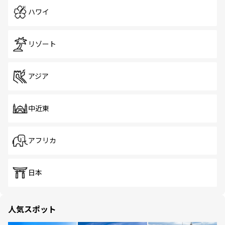
ハワイ
リゾート
アジア
中近東
アフリカ
日本
人気スポット