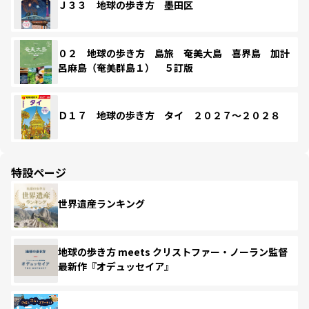
Ｊ３３ 地球の歩き方 墨田区
０２ 地球の歩き方 島旅 奄美大島 喜界島 加計
呂麻島（奄美群島１） ５訂版
Ｄ１７ 地球の歩き方 タイ ２０２７～２０２８
特設ページ
世界遺産ランキング
地球の歩き方 meets クリストファー・ノーラン監督
最新作『オデュッセイア』