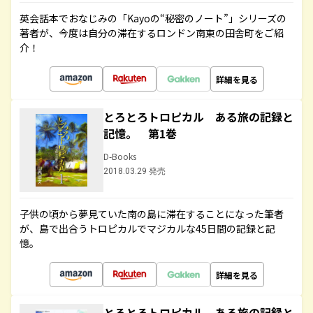
英会話本でおなじみの「Kayoの“秘密のノート”」シリーズの
著者が、今度は自分の滞在するロンドン南東の田舎町をご紹
介！
詳細を見る
とろとろトロピカル ある旅の記録と
記憶。 第1巻
D-Books
2018.03.29 発売
子供の頃から夢見ていた南の島に滞在することになった筆者
が、島で出合うトロピカルでマジカルな45日間の記録と記
憶。
詳細を見る
とろとろトロピカル ある旅の記録と