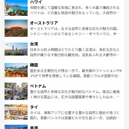
ハワイ
ば市内交通費無料で観光を楽しむこともできる。 なお、新
のような巨大都市は、観光、ショッピング、エンターテイ
着のスイス情報は
コンテンツ一覧
を参照してほしい。
ンメントが詰まった刺激的なスポットだ。一方、アメリカ
年間を通じて温暖な気候に恵まれ、多くの島で構成される
西部には大自然が広がり、グランドキャニオンやイエロー
ハワイは、どの島も独自の魅力をもっている。大自然の神
ストーン国立公園といった絶景が堪能できる。さらに、南
秘を感じたいなら、火山が生み出した壮大な景観を誇るハ
オーストラリア
部のニューオーリンズでは、音楽と美食が融合した独特の
ワイ島は見逃せない。また、定番の観光地といえばオアフ
文化が魅力。旅行者はアメリカの各地域で異なる魅力を楽
島だが、静かな自然を求めるならマウイ島やカウアイ島が
オーストラリアは、壮大な自然と多様な文化が魅力の国。
しみながら、その多様性と豊かな歴史を感じることができ
おすすめ。エメラルドグリーンに輝く海をはじめ、豊かな
シドニーのシンボルであるシドニー・オペラハウス、オー
るだろう。車でのロードトリップや列車の旅も、アメリカ
文化や歴史が息づいている。「アロハスピリット」と呼ば
ストラリア東海岸北部に広がる大サンゴ礁地帯グレートバ
ならではの贅沢な旅のスタイルだ。 なお、新着のアメリカ
台湾
れるおもてなしの心で訪れる人々を迎えてくれるハワイの
リアリーフや大陸中央部にそびえるウルル（エアーズロッ
情報は
コンテンツ一覧
を参照してほしい。
人々、おいしいローカルフードやハワイアンミュージッ
ク）、タスマニアの美しい原生林やケアンズの熱帯雨林な
日本から約４時間ほどでたどり着く台湾は、多彩な文化と
ク、伝統的なフラダンスなど、すべてがハワイの魅力を彩
ど、見どころがたくさん。また、カフェやワイン、オージ
自然が織りなす魅力的な観光地。活気あふれる大都市の台
っている。訪れるたびに新しい発見と感動が待っているハ
ービーフなどの食文化も豊かで、美味しいものであふれて
北やノスタルジックな町並みが人気な九份（ジォウフェ
ワイを、存分に味わってほしい。 なお、新着のハワイ情報
韓国
いる。アクティビティも充実しており、サーフィンやダイ
ン）、静ひつな山岳地帯である台湾東部など、都市の喧騒
は
コンテンツ一覧
を参照してほしい。
ビング、ハイキングなど、アウトドア好きにはたまらな
と山間の静けさが共存しており、訪れる人に新しい発見と
歴史ある王朝文化が残る一方で、最先端のファッションやK
い。オーストラリアの多彩な魅力を存分に味わいつくそ
驚きをもたらしてくれる。また、奥深い台湾の食文化も魅
-POPで世界を席巻している韓国。首都ソウルの宮殿や伝統
う。 なお、新着のオーストラリア情報は
コンテンツ一覧
を
力で、夜市などの屋台グルメから高級料理、ヘルシーで美
家屋が並ぶエリアでは韓国の歴史と文化に浸ることがで
参照してほしい。
ベトナム
容にもいいと評判のスイーツなど、バラエティ豊かな料理
き、地方に足を延ばせば四季折々の自然美を楽しむことが
が味わえる。 なお、新着の台湾情報は
コンテンツ一覧
を参
できる。そして、キムチや焼肉、絶品のストリートフード
豊かな自然と多様な文化が魅力的なベトナム。南北に細長
照してほしい。
まで、さまざまな韓国料理が待っている。夜には、韓国な
く伸びる国土には、広大な田園風景や青々とした山々、世
らではのナイトライフも堪能できる。あたたかいホスピタ
界遺産に登録された壮大な自然景観が点在し、都市部では
タイ
リティに包まれながら、韓国の多彩な魅力を心ゆくまで味
急速な発展と共に伝統が息づく。ハノイの古い町並みやホ
わってみてほしい。 なお、新着の韓国情報は
コンテンツ一
ーチミン市のフランス統治時代の建物も、独特の雰囲気を
タイは、東南アジアに位置する豊かな自然と歴史が息づく
覧
を参照してほしい。
醸し出している。また、バラエティの豊かさとおいしさで
国だ。首都バンコクは高層ビルが立ち並ぶ一方、伝統的な
世界中の食通を魅了してやまないベトナム料理も魅力のひ
寺院や市場がいたるところに点在し、古きよき文化と現代
香港
とつ。フォーやバインミー、ベトナムコーヒーなどは、ぜ
の活気が交差している。北部ではチェンマイなどの山岳地