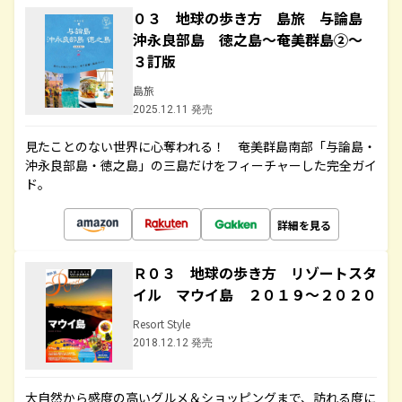
０３ 地球の歩き方 島旅 与論島
沖永良部島 徳之島～奄美群島②～
３訂版
島旅
2025.12.11 発売
見たことのない世界に心奪われる！ 奄美群島南部「与論島・
沖永良部島・徳之島」の三島だけをフィーチャーした完全ガイ
ド。
詳細を見る
Ｒ０３ 地球の歩き方 リゾートスタ
イル マウイ島 ２０１９～２０２０
Resort Style
2018.12.12 発売
大自然から感度の高いグルメ＆ショッピングまで、訪れる度に