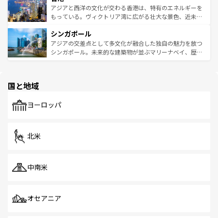
ひ現地で味わいたい。どの地域を訪れてもあたたかい人々
帯で自然と触れ合い、南部ではプーケットやクラビの美し
アジアと西洋の文化が交わる香港は、特有のエネルギーを
が旅行者を迎えてくれるので、きっと忘れられない旅にな
いビーチでリゾート気分を楽しむことができる。タイ料理
もっている。ヴィクトリア湾に広がる壮大な景色、近未来
るはずだ。 なお、新着のベトナム情報は
コンテンツ一覧
を
は世界的に有名で、屋台から高級レストランまで味覚を刺
的なアートスポット、そして歴史と現代が融合した町並
参照してほしい。
シンガポール
激する。気候は一年中温暖で、どの季節にも異なる楽しみ
み、どこを訪れても感動するはず。観光スポットが密集し
が待っている。親しみやすいタイの人々、仏教を中心とし
ており、効率よく見どころを回れるのも魅力。息をのむよ
アジアの交差点として多文化が融合した独自の魅力を放つ
た文化、そして多様な観光資源が、訪れる旅人を魅了し続
うな絶景から文化的な体験まで、香港を存分に楽しみ尽く
シンガポール。未来的な建築物が並ぶマリーナベイ、歴史
ける。 なお、新着のタイ情報は
コンテンツ一覧
を参照して
そう。 なお、新着の香港情報は
コンテンツ一覧
を参照して
と伝統を感じられるエスニックタウン、多数の緑豊かな公
ほしい。
ほしい。
園や自然保護区など、自然が調和した近代的な景観と文化
の多様性あふれるカラフルな町は、どこを歩いても新しい
国と地域
発見がある。さらに、治安のよさや充実した公共交通機関
も、旅行者にとっては魅力的なポイント。グルメも豊富
で、ホーカーズは地元の風情を楽しめる外せないスポット
ヨーロッパ
だ。訪れる人を飽きさせないシンガポールで、多様な魅力
を体感しよう。 なお、新着のシンガポール情報は
コンテン
ツ一覧
を参照してほしい。
北米
中南米
オセアニア