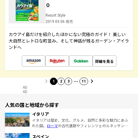
０
Resort Style
2019.03.06 発売
カウアイ島だけを紹介したほかにない究極のガイド！ 美しい
大自然とレトロな町並み、そして神話が残るガーデン・アイラ
ンドへ
詳細を見る
…
1
2
3
11
AD
AD
人気の国と地域から探す
イタリア
イタリアは歴史、文化、グルメ、自然と多彩な魅力にあふ
れた国。
ローマ
の古代遺跡やフィレンツェのルネッサンス
美術、ヴェネツィアの運河など、歴史あるスポットはもち
スペイン
ろん、トスカーナの美しい田園風景やアマルフィ海岸の絶