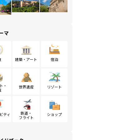
ーマ
食
建築・アート
宿泊
ト・
世界遺産
リゾート
戦
鉄道・
ビティ
ショップ
フライト