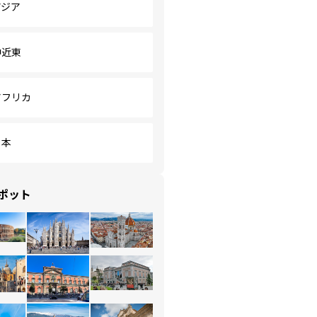
アジア
中近東
アフリカ
日本
ポット