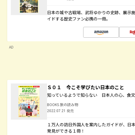
日本の城や古戦場、武将ゆかりの史跡、展示
イドする歴史ファン必携の一冊。
AD
Ｓ０１ 今こそ学びたい日本のこと
知っているようで知らない 日本人の心、食
BOOKS 旅の読み物
2022.07.21 発売
１万人の訪日外国人を案内したガイドが、日
発見ができる１冊！