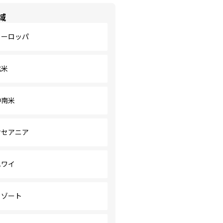
域
ヨーロッパ
北米
中南米
オセアニア
ハワイ
リゾート