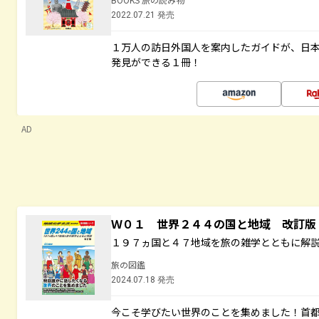
2022.07.21 発売
１万人の訪日外国人を案内したガイドが、日
発見ができる１冊！
AD
Ｗ０１ 世界２４４の国と地域 改訂版
１９７ヵ国と４７地域を旅の雑学とともに解
旅の図鑑
2024.07.18 発売
今こそ学びたい世界のことを集めました！首