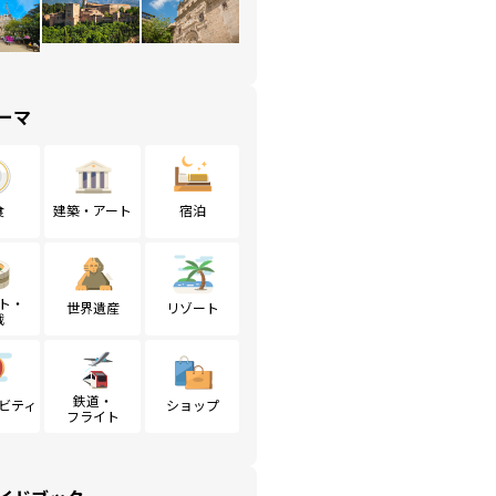
ーマ
食
建築・アート
宿泊
ト・
世界遺産
リゾート
戦
鉄道・
ビティ
ショップ
フライト