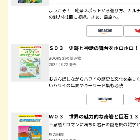
ようこそ！ 絶景スポットから遊び方、カル
の魅力を1冊に凝縮。さあ、島旅へ。
Ｓ０３ 史跡と神話の舞台をホロホロ！
BOOKS 旅の読み物
2024.03.22 発売
おさんぽしながらハワイの歴史と文化を楽し
いハワイの年表やキーワード集も必読
Ｗ０３ 世界の魅力的な奇岩と巨石１
不思議とロマンに満ちた岩石の謎を旅の雑学
旅の図鑑