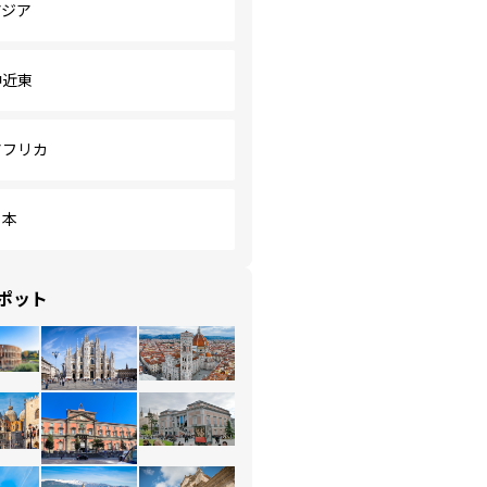
アジア
中近東
アフリカ
日本
ポット