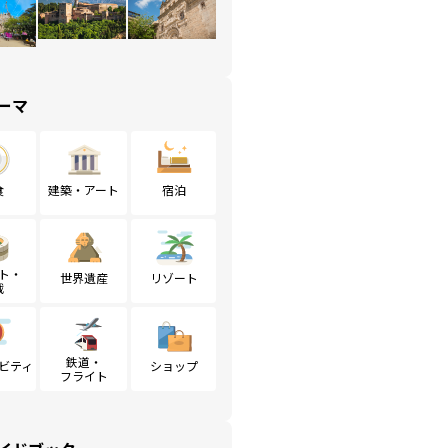
ーマ
食
建築・アート
宿泊
ト・
世界遺産
リゾート
戦
鉄道・
ビティ
ショップ
フライト