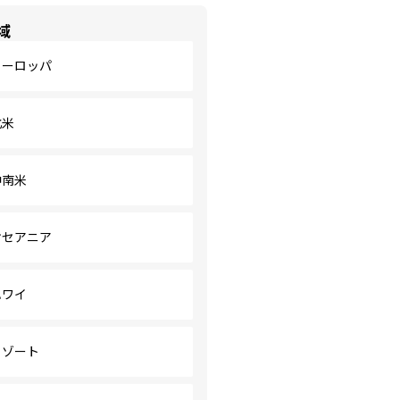
域
ヨーロッパ
北米
中南米
オセアニア
ハワイ
リゾート