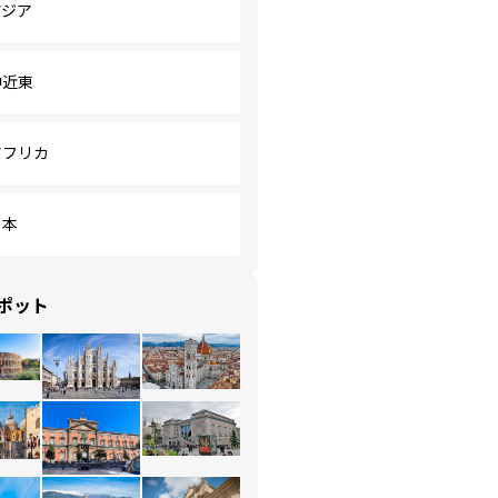
アジア
中近東
アフリカ
日本
ポット