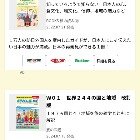
知っているようで知らない 日本人の心、
食文化、職文化、信仰、地域の魅力など
BOOKS 旅の読み物
2022.07.21 発売
１万人の訪日外国人を案内したガイドが、日本人にこそ伝えた
い日本の魅力が満載。日本の再発見ができる１冊！
詳細を見る
AD
Ｗ０１ 世界２４４の国と地域 改訂
版
１９７ヵ国と４７地域を旅の雑学とともに
解説
旅の図鑑
2024.07.18 発売