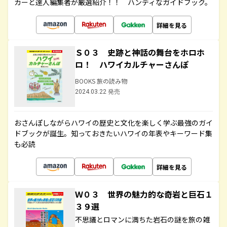
カーと達人編集者が厳選紹介！！ ハンディなガイドブック。
詳細を見る
Ｓ０３ 史跡と神話の舞台をホロホ
ロ！ ハワイカルチャーさんぽ
BOOKS 旅の読み物
2024.03.22 発売
おさんぽしながらハワイの歴史と文化を楽しく学ぶ最強のガイ
ドブックが誕生。知っておきたいハワイの年表やキーワード集
も必読
詳細を見る
Ｗ０３ 世界の魅力的な奇岩と巨石１
３９選
不思議とロマンに満ちた岩石の謎を旅の雑