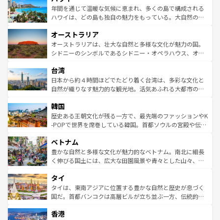
着のスイス情報は
コンテンツ一覧
を参照してほしい。
ンメントが詰まった刺激的なスポットだ。一方、アメリカ
年間を通じて温暖な気候に恵まれ、多くの島で構成される
西部には大自然が広がり、グランドキャニオンやイエロー
ハワイは、どの島も独自の魅力をもっている。大自然の神
ストーン国立公園といった絶景が堪能できる。さらに、南
秘を感じたいなら、火山が生み出した壮大な景観を誇るハ
オーストラリア
部のニューオーリンズでは、音楽と美食が融合した独特の
ワイ島は見逃せない。また、定番の観光地といえばオアフ
文化が魅力。旅行者はアメリカの各地域で異なる魅力を楽
島だが、静かな自然を求めるならマウイ島やカウアイ島が
オーストラリアは、壮大な自然と多様な文化が魅力の国。
しみながら、その多様性と豊かな歴史を感じることができ
おすすめ。エメラルドグリーンに輝く海をはじめ、豊かな
シドニーのシンボルであるシドニー・オペラハウス、オー
るだろう。車でのロードトリップや列車の旅も、アメリカ
文化や歴史が息づいている。「アロハスピリット」と呼ば
ストラリア東海岸北部に広がる大サンゴ礁地帯グレートバ
ならではの贅沢な旅のスタイルだ。 なお、新着のアメリカ
台湾
れるおもてなしの心で訪れる人々を迎えてくれるハワイの
リアリーフや大陸中央部にそびえるウルル（エアーズロッ
情報は
コンテンツ一覧
を参照してほしい。
人々、おいしいローカルフードやハワイアンミュージッ
ク）、タスマニアの美しい原生林やケアンズの熱帯雨林な
日本から約４時間ほどでたどり着く台湾は、多彩な文化と
ク、伝統的なフラダンスなど、すべてがハワイの魅力を彩
ど、見どころがたくさん。また、カフェやワイン、オージ
自然が織りなす魅力的な観光地。活気あふれる大都市の台
っている。訪れるたびに新しい発見と感動が待っているハ
ービーフなどの食文化も豊かで、美味しいものであふれて
北やノスタルジックな町並みが人気な九份（ジォウフェ
ワイを、存分に味わってほしい。 なお、新着のハワイ情報
韓国
いる。アクティビティも充実しており、サーフィンやダイ
ン）、静ひつな山岳地帯である台湾東部など、都市の喧騒
は
コンテンツ一覧
を参照してほしい。
ビング、ハイキングなど、アウトドア好きにはたまらな
と山間の静けさが共存しており、訪れる人に新しい発見と
歴史ある王朝文化が残る一方で、最先端のファッションやK
い。オーストラリアの多彩な魅力を存分に味わいつくそ
驚きをもたらしてくれる。また、奥深い台湾の食文化も魅
-POPで世界を席巻している韓国。首都ソウルの宮殿や伝統
う。 なお、新着のオーストラリア情報は
コンテンツ一覧
を
力で、夜市などの屋台グルメから高級料理、ヘルシーで美
家屋が並ぶエリアでは韓国の歴史と文化に浸ることがで
参照してほしい。
ベトナム
容にもいいと評判のスイーツなど、バラエティ豊かな料理
き、地方に足を延ばせば四季折々の自然美を楽しむことが
が味わえる。 なお、新着の台湾情報は
コンテンツ一覧
を参
できる。そして、キムチや焼肉、絶品のストリートフード
豊かな自然と多様な文化が魅力的なベトナム。南北に細長
照してほしい。
まで、さまざまな韓国料理が待っている。夜には、韓国な
く伸びる国土には、広大な田園風景や青々とした山々、世
らではのナイトライフも堪能できる。あたたかいホスピタ
界遺産に登録された壮大な自然景観が点在し、都市部では
タイ
リティに包まれながら、韓国の多彩な魅力を心ゆくまで味
急速な発展と共に伝統が息づく。ハノイの古い町並みやホ
わってみてほしい。 なお、新着の韓国情報は
コンテンツ一
ーチミン市のフランス統治時代の建物も、独特の雰囲気を
タイは、東南アジアに位置する豊かな自然と歴史が息づく
覧
を参照してほしい。
醸し出している。また、バラエティの豊かさとおいしさで
国だ。首都バンコクは高層ビルが立ち並ぶ一方、伝統的な
世界中の食通を魅了してやまないベトナム料理も魅力のひ
寺院や市場がいたるところに点在し、古きよき文化と現代
香港
とつ。フォーやバインミー、ベトナムコーヒーなどは、ぜ
の活気が交差している。北部ではチェンマイなどの山岳地