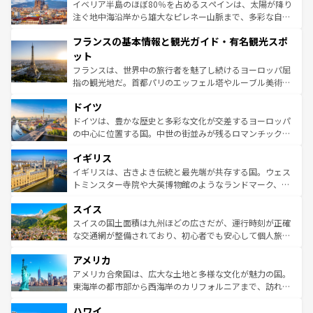
景など、自然景観も見逃せない。観光の合間には、本場の
イベリア半島のほぼ80％を占めるスペインは、太陽が降り
ピザやパスタなど、絶品のイタリア料理を堪能することも
注ぐ地中海沿岸から雄大なピレネー山脈まで、多彩な自然
できる。朝目覚めてから夜眠るまで、すべての瞬間を楽し
と文化が詰まったヨーロッパ屈指の旅行先だ。多様な地域
フランスの基本情報と観光ガイド・有名観光スポ
ませてくれるイタリアで、忘れられない旅をしてみよう！
文化が根付くこの国では、情熱的なフラメンコ、熱気あふ
なお、新着のイタリア情報は
コンテンツ一覧
を参照してほ
れる闘牛、そして美味しいタパスが生活の一部となってい
ット
しい。
る。首都マドリードの洗練された雰囲気や、バルセロナの
フランスは、世界中の旅行者を魅了し続けるヨーロッパ屈
アートに溢れた街角から、地方では古代ローマ遺跡や中世
指の観光地だ。首都パリのエッフェル塔やルーブル美術館
の城塞都市、穏やかなビーチリゾートまで多彩な表情を見
といった象徴的なスポットから、田舎町の古風な美しさま
せる。地方によって風土や気候が異なるスペインはその個
ドイツ
で、幅広い魅力が詰まっている。華麗な宮殿、歴史的な大
性で訪れる人を魅了する。 なお、新着のスペイン情報は
コ
聖堂、美しいビーチ、そして豊かな自然が、訪れる者を心
ドイツは、豊かな歴史と多彩な文化が交差するヨーロッパ
ンテンツ一覧
を参照してほしい。
から魅了する。また、フランスは美食の国としても知ら
の中心に位置する国。中世の街並みが残るロマンチック街
れ、フランス料理はユネスコ無形文化遺産にも登録されて
道から、未来を先取りするようなモダンな都市まで多様な
イギリス
いる。シャンパンの発祥地であるランス、プロヴァンスの
顔を持つこの国は、どこを歩いても飽きることがない。ベ
香り高いラベンダー畑など、多彩な楽しみ方が可能だ。さ
ルリンの文化的活気、バイエルン州のアルプスの絶景、そ
イギリスは、古きよき伝統と最先端が共存する国。ウェス
らに、パリ以外の地域にも魅力が溢れており、どの街角に
してライン川沿いのワイン畑といった風景は必見。ビール
トミンスター寺院や大英博物館のようなランドマーク、歴
も豊かな歴史と文化が息づいている。パリ以外の個性あふ
とソーセージを味わいながら地元の人と過ごす楽しい時間
史ある大学都市、美しい丘陵地帯や牧歌的な風景など、エ
れる地方に足を運ぶとそれぞれで全く異なる文化を体験で
スイス
は、お酒好きな人にはぜひ体験してほしい。 なお、新着の
リアごとに異なる魅力がある。また、優雅なアフタヌーン
きるだろう。 なお、新着のフランス情報は
コンテンツ一覧
ドイツ情報は
コンテンツ一覧
を参照してほしい。
ティー、ビール好きにはたまらない英国パブ、サッカー観
スイスの国土面積は九州ほどの広さだが、運行時刻が正確
を参照してほしい。
戦など、本場だからこそできる体験も豊富。イギリスを旅
な交通網が整備されており、初心者でも安心して個人旅行
して楽しみつくそう。 なお、新着のイギリス情報は
コンテ
を楽しめる。日本同様に時刻表どおりの旅が可能だ。中世
アメリカ
ンツ一覧
を参照してほしい。
の建物がそのまま残る町や、スイスならではのユニークな
博物館もあり、アルプス観光だけでなく町歩きも満喫する
アメリカ合衆国は、広大な土地と多様な文化が魅力の国。
ことができる。国民の所得が高いため物価も高いが、旅行
東海岸の都市部から西海岸のカリフォルニアまで、訪れる
者向けの交通パス提供のサービスもあり、うまく活用すれ
場所ごとに異なる風景と体験が待っている。ニューヨーク
ハワイ
ば市内交通費無料で観光を楽しむこともできる。 なお、新
のような巨大都市は、観光、ショッピング、エンターテイ