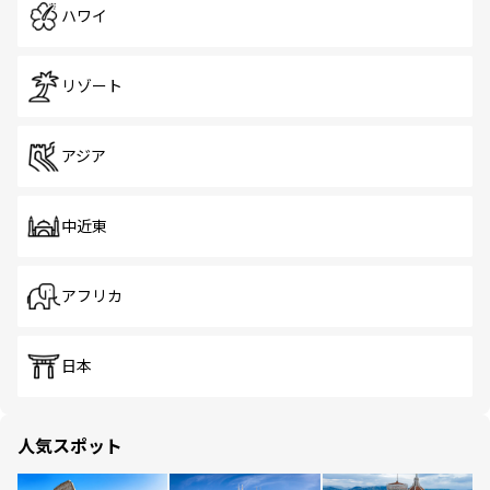
ハワイ
リゾート
アジア
中近東
アフリカ
日本
人気スポット