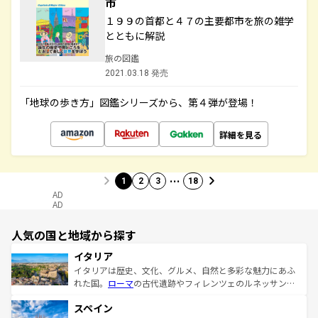
市
１９９の首都と４７の主要都市を旅の雑学
とともに解説
旅の図鑑
2021.03.18 発売
「地球の歩き方」図鑑シリーズから、第４弾が登場！
詳細を見る
…
1
2
3
18
AD
AD
人気の国と地域から探す
イタリア
イタリアは歴史、文化、グルメ、自然と多彩な魅力にあふ
れた国。
ローマ
の古代遺跡やフィレンツェのルネッサンス
美術、ヴェネツィアの運河など、歴史あるスポットはもち
スペイン
ろん、トスカーナの美しい田園風景やアマルフィ海岸の絶