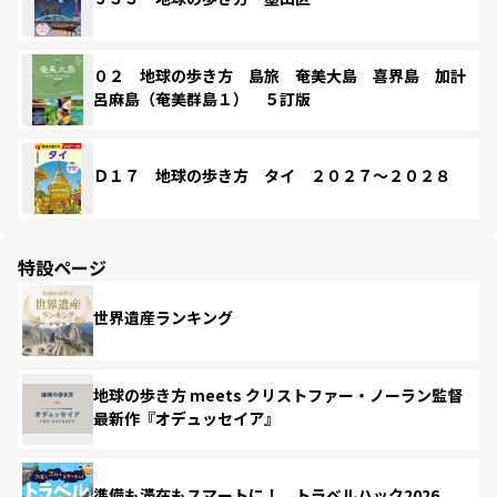
０２ 地球の歩き方 島旅 奄美大島 喜界島 加計
呂麻島（奄美群島１） ５訂版
Ｄ１７ 地球の歩き方 タイ ２０２７～２０２８
特設ページ
世界遺産ランキング
地球の歩き方 meets クリストファー・ノーラン監督
最新作『オデュッセイア』
準備も滞在もスマートに！ トラベルハック2026