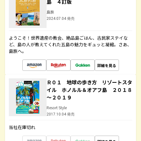
島 ４訂版
島旅
2024.07.04 発売
ようこそ！世界遺産の教会、絶品島ごはん、古民家ステイな
ど、島の人が教えてくれた五島の魅力をギュッと凝縮。さあ、
島旅へ。
詳細を見る
Ｒ０１ 地球の歩き方 リゾートスタ
イル ホノルル＆オアフ島 ２０１８
～２０１９
Resort Style
2017.10.04 発売
当社在庫切れ