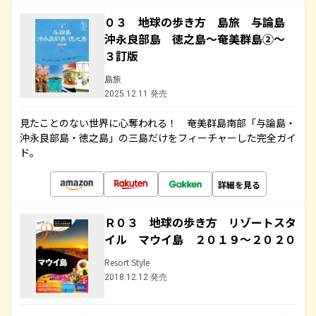
０３ 地球の歩き方 島旅 与論島
沖永良部島 徳之島～奄美群島②～
３訂版
島旅
2025.12.11 発売
見たことのない世界に心奪われる！ 奄美群島南部「与論島・
沖永良部島・徳之島」の三島だけをフィーチャーした完全ガイ
ド。
詳細を見る
Ｒ０３ 地球の歩き方 リゾートスタ
イル マウイ島 ２０１９～２０２０
Resort Style
2018.12.12 発売