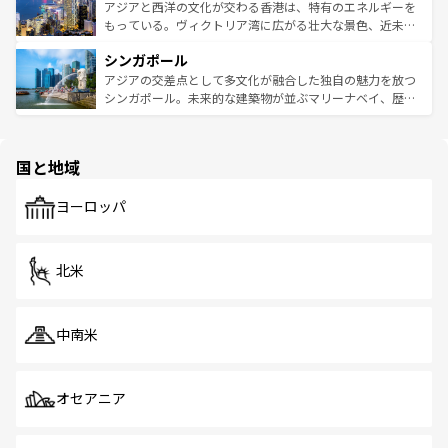
ひ現地で味わいたい。どの地域を訪れてもあたたかい人々
帯で自然と触れ合い、南部ではプーケットやクラビの美し
アジアと西洋の文化が交わる香港は、特有のエネルギーを
が旅行者を迎えてくれるので、きっと忘れられない旅にな
いビーチでリゾート気分を楽しむことができる。タイ料理
もっている。ヴィクトリア湾に広がる壮大な景色、近未来
るはずだ。 なお、新着のベトナム情報は
コンテンツ一覧
を
は世界的に有名で、屋台から高級レストランまで味覚を刺
的なアートスポット、そして歴史と現代が融合した町並
参照してほしい。
シンガポール
激する。気候は一年中温暖で、どの季節にも異なる楽しみ
み、どこを訪れても感動するはず。観光スポットが密集し
が待っている。親しみやすいタイの人々、仏教を中心とし
ており、効率よく見どころを回れるのも魅力。息をのむよ
アジアの交差点として多文化が融合した独自の魅力を放つ
た文化、そして多様な観光資源が、訪れる旅人を魅了し続
うな絶景から文化的な体験まで、香港を存分に楽しみ尽く
シンガポール。未来的な建築物が並ぶマリーナベイ、歴史
ける。 なお、新着のタイ情報は
コンテンツ一覧
を参照して
そう。 なお、新着の香港情報は
コンテンツ一覧
を参照して
と伝統を感じられるエスニックタウン、多数の緑豊かな公
ほしい。
ほしい。
園や自然保護区など、自然が調和した近代的な景観と文化
の多様性あふれるカラフルな町は、どこを歩いても新しい
国と地域
発見がある。さらに、治安のよさや充実した公共交通機関
も、旅行者にとっては魅力的なポイント。グルメも豊富
で、ホーカーズは地元の風情を楽しめる外せないスポット
ヨーロッパ
だ。訪れる人を飽きさせないシンガポールで、多様な魅力
を体感しよう。 なお、新着のシンガポール情報は
コンテン
ツ一覧
を参照してほしい。
北米
中南米
オセアニア