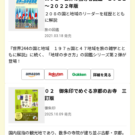
～２０２２年版
２０８の国と地域のリーダーを経歴ととも
に解説
旅の図鑑
2021.03.18 発売
『世界244の国と地域 １９７ヵ国と４７地域を旅の雑学とと
もに解説』に続く、「地球の歩き方」の図鑑シリーズ第２弾が
登場！
詳細を見る
０２ 御朱印でめぐる京都のお寺 三
訂版
御朱印
2025.10.09 発売
国内屈指の観光地であり、数多の寺院が建ち並ぶ古都・京都。