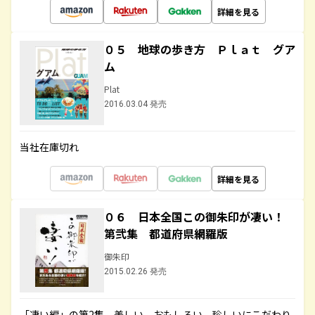
詳細を見る
０５ 地球の歩き方 Ｐｌａｔ グア
ム
Plat
2016.03.04 発売
当社在庫切れ
詳細を見る
０６ 日本全国この御朱印が凄い！
第弐集 都道府県網羅版
御朱印
2015.02.26 発売
「凄い編」の第2集。美しい、おもしろい、珍しいにこだわり