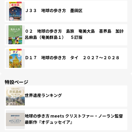
Ｊ３３ 地球の歩き方 墨田区
０２ 地球の歩き方 島旅 奄美大島 喜界島 加計
呂麻島（奄美群島１） ５訂版
Ｄ１７ 地球の歩き方 タイ ２０２７～２０２８
特設ページ
世界遺産ランキング
地球の歩き方 meets クリストファー・ノーラン監督
最新作『オデュッセイア』