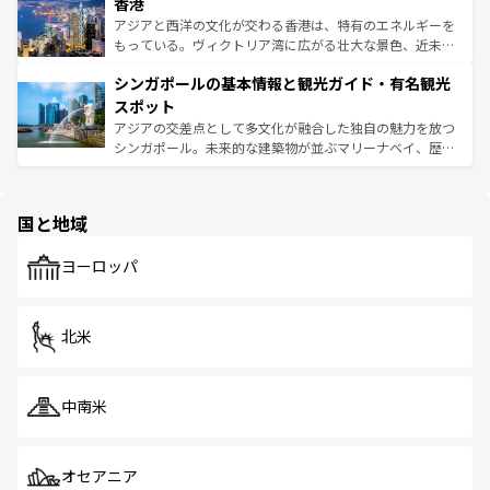
香港
とつ。フォーやバインミー、ベトナムコーヒーなどは、ぜ
の活気が交差している。北部ではチェンマイなどの山岳地
ひ現地で味わいたい。どの地域を訪れてもあたたかい人々
帯で自然と触れ合い、南部ではプーケットやクラビの美し
アジアと西洋の文化が交わる香港は、特有のエネルギーを
が旅行者を迎えてくれるので、きっと忘れられない旅にな
いビーチでリゾート気分を楽しむことができる。タイ料理
もっている。ヴィクトリア湾に広がる壮大な景色、近未来
るはずだ。 なお、新着のベトナム情報は
コンテンツ一覧
を
は世界的に有名で、屋台から高級レストランまで味覚を刺
的なアートスポット、そして歴史と現代が融合した町並
参照してほしい。
シンガポールの基本情報と観光ガイド・有名観光
激する。気候は一年中温暖で、どの季節にも異なる楽しみ
み、どこを訪れても感動するはず。観光スポットが密集し
が待っている。親しみやすいタイの人々、仏教を中心とし
ており、効率よく見どころを回れるのも魅力。息をのむよ
スポット
た文化、そして多様な観光資源が、訪れる旅人を魅了し続
うな絶景から文化的な体験まで、香港を存分に楽しみ尽く
アジアの交差点として多文化が融合した独自の魅力を放つ
ける。 なお、新着のタイ情報は
コンテンツ一覧
を参照して
そう。 なお、新着の香港情報は
コンテンツ一覧
を参照して
シンガポール。未来的な建築物が並ぶマリーナベイ、歴史
ほしい。
ほしい。
と伝統を感じられるエスニックタウン、多数の緑豊かな公
園や自然保護区など、自然が調和した近代的な景観と文化
の多様性あふれるカラフルな町は、どこを歩いても新しい
国と地域
発見がある。さらに、治安のよさや充実した公共交通機関
も、旅行者にとっては魅力的なポイント。グルメも豊富
で、ホーカーズは地元の風情を楽しめる外せないスポット
ヨーロッパ
だ。訪れる人を飽きさせないシンガポールで、多様な魅力
を体感しよう。 なお、新着のシンガポール情報は
コンテン
ツ一覧
を参照してほしい。
北米
中南米
オセアニア