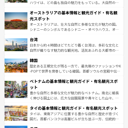
ストーン国立公園といった絶景が堪能できる。さらに、南
ハワイは、どの島も独自の魅力をもっている。大自然の神
部のニューオーリンズでは、音楽と美食が融合した独特の
秘を感じたいなら、火山が生み出した壮大な景観を誇るハ
文化が魅力。旅行者はアメリカの各地域で異なる魅力を楽
オーストラリアの基本情報と観光ガイド・有名観
ワイ島は見逃せない。また、定番の観光地といえばオアフ
しみながら、その多様性と豊かな歴史を感じることができ
島だが、静かな自然を求めるならマウイ島やカウアイ島が
光スポット
るだろう。車でのロードトリップや列車の旅も、アメリカ
おすすめ。エメラルドグリーンに輝く海をはじめ、豊かな
オーストラリアは、壮大な自然と多様な文化が魅力の国。
ならではの贅沢な旅のスタイルだ。 なお、新着のアメリカ
文化や歴史が息づいている。「アロハスピリット」と呼ば
シドニーのシンボルであるシドニー・オペラハウス、オー
情報は
コンテンツ一覧
を参照してほしい。
れるおもてなしの心で訪れる人々を迎えてくれるハワイの
ストラリア東海岸北部に広がる大サンゴ礁地帯グレートバ
人々、おいしいローカルフードやハワイアンミュージッ
台湾
リアリーフや大陸中央部にそびえるウルル（エアーズロッ
ク、伝統的なフラダンスなど、すべてがハワイの魅力を彩
ク）、タスマニアの美しい原生林やケアンズの熱帯雨林な
日本から約４時間ほどでたどり着く台湾は、多彩な文化と
っている。訪れるたびに新しい発見と感動が待っているハ
ど、見どころがたくさん。また、カフェやワイン、オージ
自然が織りなす魅力的な観光地。活気あふれる大都市の台
ワイを、存分に味わってほしい。 なお、新着のハワイ情報
ービーフなどの食文化も豊かで、美味しいものであふれて
北やノスタルジックな町並みが人気な九份（ジォウフェ
は
コンテンツ一覧
を参照してほしい。
韓国
いる。アクティビティも充実しており、サーフィンやダイ
ン）、静ひつな山岳地帯である台湾東部など、都市の喧騒
ビング、ハイキングなど、アウトドア好きにはたまらな
と山間の静けさが共存しており、訪れる人に新しい発見と
歴史ある王朝文化が残る一方で、最先端のファッションやK
い。オーストラリアの多彩な魅力を存分に味わいつくそ
驚きをもたらしてくれる。また、奥深い台湾の食文化も魅
-POPで世界を席巻している韓国。首都ソウルの宮殿や伝統
う。 なお、新着のオーストラリア情報は
コンテンツ一覧
を
力で、夜市などの屋台グルメから高級料理、ヘルシーで美
家屋が並ぶエリアでは韓国の歴史と文化に浸ることがで
参照してほしい。
ベトナムの基本情報と観光ガイド・有名観光スポ
容にもいいと評判のスイーツなど、バラエティ豊かな料理
き、地方に足を延ばせば四季折々の自然美を楽しむことが
が味わえる。 なお、新着の台湾情報は
コンテンツ一覧
を参
できる。そして、キムチや焼肉、絶品のストリートフード
ット
照してほしい。
まで、さまざまな韓国料理が待っている。夜には、韓国な
豊かな自然と多様な文化が魅力的なベトナム。南北に細長
らではのナイトライフも堪能できる。あたたかいホスピタ
く伸びる国土には、広大な田園風景や青々とした山々、世
リティに包まれながら、韓国の多彩な魅力を心ゆくまで味
界遺産に登録された壮大な自然景観が点在し、都市部では
わってみてほしい。 なお、新着の韓国情報は
コンテンツ一
タイの基本情報と観光ガイド・有名観光スポット
急速な発展と共に伝統が息づく。ハノイの古い町並みやホ
覧
を参照してほしい。
ーチミン市のフランス統治時代の建物も、独特の雰囲気を
タイは、東南アジアに位置する豊かな自然と歴史が息づく
醸し出している。また、バラエティの豊かさとおいしさで
国だ。首都バンコクは高層ビルが立ち並ぶ一方、伝統的な
世界中の食通を魅了してやまないベトナム料理も魅力のひ
寺院や市場がいたるところに点在し、古きよき文化と現代