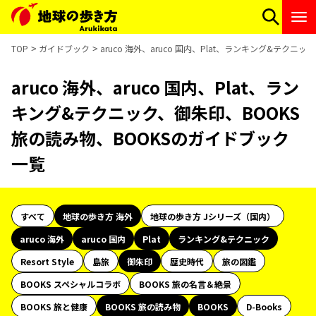
TOP
ガイドブック
aruco 海外、aruco 国内、Plat、ランキング&テク
aruco 海外、aruco 国内、Plat、ラン
キング&テクニック、御朱印、BOOKS
旅の読み物、BOOKSのガイドブック
一覧
すべて
地球の歩き方 海外
地球の歩き方 Jシリーズ（国内）
aruco 海外
aruco 国内
Plat
ランキング&テクニック
Resort Style
島旅
御朱印
歴史時代
旅の図鑑
BOOKS スペシャルコラボ
BOOKS 旅の名言＆絶景
BOOKS 旅と健康
BOOKS 旅の読み物
BOOKS
D-Books