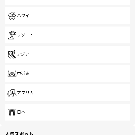
ハワイ
リゾート
アジア
中近東
アフリカ
日本
人気スポット