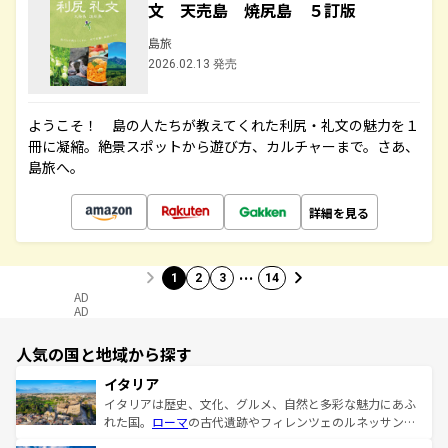
文 天売島 焼尻島 ５訂版
島旅
2026.02.13 発売
ようこそ！ 島の人たちが教えてくれた利尻・礼文の魅力を１
冊に凝縮。絶景スポットから遊び方、カルチャーまで。さあ、
島旅へ。
詳細を見る
…
1
2
3
14
AD
AD
人気の国と地域から探す
イタリア
イタリアは歴史、文化、グルメ、自然と多彩な魅力にあふ
れた国。
ローマ
の古代遺跡やフィレンツェのルネッサンス
美術、ヴェネツィアの運河など、歴史あるスポットはもち