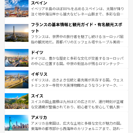
スペイン
ろん、トスカーナの美しい田園風景やアマルフィ海岸の絶
景など、自然景観も見逃せない。観光の合間には、本場の
イベリア半島のほぼ80％を占めるスペインは、太陽が降り
ピザやパスタなど、絶品のイタリア料理を堪能することも
注ぐ地中海沿岸から雄大なピレネー山脈まで、多彩な自然
できる。朝目覚めてから夜眠るまで、すべての瞬間を楽し
と文化が詰まったヨーロッパ屈指の旅行先だ。多様な地域
フランスの基本情報と観光ガイド・有名観光スポ
ませてくれるイタリアで、忘れられない旅をしてみよう！
文化が根付くこの国では、情熱的なフラメンコ、熱気あふ
なお、新着のイタリア情報は
コンテンツ一覧
を参照してほ
れる闘牛、そして美味しいタパスが生活の一部となってい
ット
しい。
る。首都マドリードの洗練された雰囲気や、バルセロナの
フランスは、世界中の旅行者を魅了し続けるヨーロッパ屈
アートに溢れた街角から、地方では古代ローマ遺跡や中世
指の観光地だ。首都パリのエッフェル塔やルーブル美術館
の城塞都市、穏やかなビーチリゾートまで多彩な表情を見
といった象徴的なスポットから、田舎町の古風な美しさま
せる。地方によって風土や気候が異なるスペインはその個
ドイツ
で、幅広い魅力が詰まっている。華麗な宮殿、歴史的な大
性で訪れる人を魅了する。 なお、新着のスペイン情報は
コ
聖堂、美しいビーチ、そして豊かな自然が、訪れる者を心
ドイツは、豊かな歴史と多彩な文化が交差するヨーロッパ
ンテンツ一覧
を参照してほしい。
から魅了する。また、フランスは美食の国としても知ら
の中心に位置する国。中世の街並みが残るロマンチック街
れ、フランス料理はユネスコ無形文化遺産にも登録されて
道から、未来を先取りするようなモダンな都市まで多様な
イギリス
いる。シャンパンの発祥地であるランス、プロヴァンスの
顔を持つこの国は、どこを歩いても飽きることがない。ベ
香り高いラベンダー畑など、多彩な楽しみ方が可能だ。さ
ルリンの文化的活気、バイエルン州のアルプスの絶景、そ
イギリスは、古きよき伝統と最先端が共存する国。ウェス
らに、パリ以外の地域にも魅力が溢れており、どの街角に
してライン川沿いのワイン畑といった風景は必見。ビール
トミンスター寺院や大英博物館のようなランドマーク、歴
も豊かな歴史と文化が息づいている。パリ以外の個性あふ
とソーセージを味わいながら地元の人と過ごす楽しい時間
史ある大学都市、美しい丘陵地帯や牧歌的な風景など、エ
れる地方に足を運ぶとそれぞれで全く異なる文化を体験で
スイス
は、お酒好きな人にはぜひ体験してほしい。 なお、新着の
リアごとに異なる魅力がある。また、優雅なアフタヌーン
きるだろう。 なお、新着のフランス情報は
コンテンツ一覧
ドイツ情報は
コンテンツ一覧
を参照してほしい。
ティー、ビール好きにはたまらない英国パブ、サッカー観
スイスの国土面積は九州ほどの広さだが、運行時刻が正確
を参照してほしい。
戦など、本場だからこそできる体験も豊富。イギリスを旅
な交通網が整備されており、初心者でも安心して個人旅行
して楽しみつくそう。 なお、新着のイギリス情報は
コンテ
を楽しめる。日本同様に時刻表どおりの旅が可能だ。中世
アメリカ
ンツ一覧
を参照してほしい。
の建物がそのまま残る町や、スイスならではのユニークな
博物館もあり、アルプス観光だけでなく町歩きも満喫する
アメリカ合衆国は、広大な土地と多様な文化が魅力の国。
ことができる。国民の所得が高いため物価も高いが、旅行
東海岸の都市部から西海岸のカリフォルニアまで、訪れる