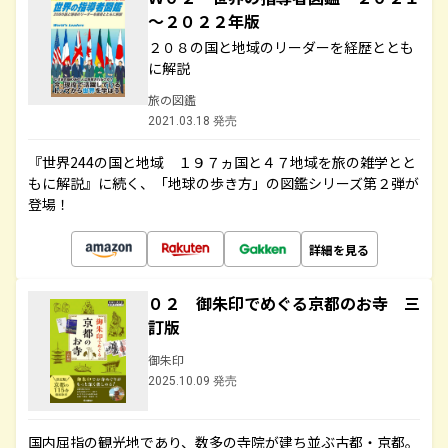
～２０２２年版
２０８の国と地域のリーダーを経歴ととも
に解説
旅の図鑑
2021.03.18 発売
『世界244の国と地域 １９７ヵ国と４７地域を旅の雑学とと
もに解説』に続く、「地球の歩き方」の図鑑シリーズ第２弾が
登場！
詳細を見る
０２ 御朱印でめぐる京都のお寺 三
訂版
御朱印
2025.10.09 発売
国内屈指の観光地であり、数多の寺院が建ち並ぶ古都・京都。