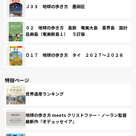
Ｊ３３ 地球の歩き方 墨田区
０２ 地球の歩き方 島旅 奄美大島 喜界島 加計
呂麻島（奄美群島１） ５訂版
Ｄ１７ 地球の歩き方 タイ ２０２７～２０２８
特設ページ
世界遺産ランキング
地球の歩き方 meets クリストファー・ノーラン監督
最新作『オデュッセイア』