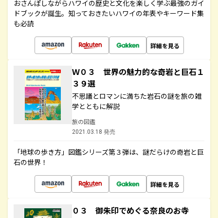
おさんぽしながらハワイの歴史と文化を楽しく学ぶ最強のガイ
ドブックが誕生。知っておきたいハワイの年表やキーワード集
も必読
詳細を見る
Ｗ０３ 世界の魅力的な奇岩と巨石１
３９選
不思議とロマンに満ちた岩石の謎を旅の雑
学とともに解説
旅の図鑑
2021.03.18 発売
「地球の歩き方」図鑑シリーズ第３弾は、謎だらけの奇岩と巨
石の世界！
詳細を見る
０３ 御朱印でめぐる奈良のお寺