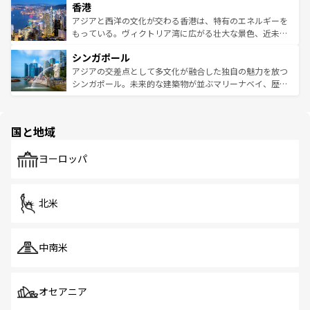
香港
とつ。フォーやバインミー、ベトナムコーヒーなどは、ぜ
の活気が交差している。北部ではチェンマイなどの山岳地
ひ現地で味わいたい。どの地域を訪れてもあたたかい人々
帯で自然と触れ合い、南部ではプーケットやクラビの美し
アジアと西洋の文化が交わる香港は、特有のエネルギーを
が旅行者を迎えてくれるので、きっと忘れられない旅にな
いビーチでリゾート気分を楽しむことができる。タイ料理
もっている。ヴィクトリア湾に広がる壮大な景色、近未来
るはずだ。 なお、新着のベトナム情報は
コンテンツ一覧
を
は世界的に有名で、屋台から高級レストランまで味覚を刺
的なアートスポット、そして歴史と現代が融合した町並
参照してほしい。
シンガポール
激する。気候は一年中温暖で、どの季節にも異なる楽しみ
み、どこを訪れても感動するはず。観光スポットが密集し
が待っている。親しみやすいタイの人々、仏教を中心とし
ており、効率よく見どころを回れるのも魅力。息をのむよ
アジアの交差点として多文化が融合した独自の魅力を放つ
た文化、そして多様な観光資源が、訪れる旅人を魅了し続
うな絶景から文化的な体験まで、香港を存分に楽しみ尽く
シンガポール。未来的な建築物が並ぶマリーナベイ、歴史
ける。 なお、新着のタイ情報は
コンテンツ一覧
を参照して
そう。 なお、新着の香港情報は
コンテンツ一覧
を参照して
と伝統を感じられるエスニックタウン、多数の緑豊かな公
ほしい。
ほしい。
園や自然保護区など、自然が調和した近代的な景観と文化
の多様性あふれるカラフルな町は、どこを歩いても新しい
国と地域
発見がある。さらに、治安のよさや充実した公共交通機関
も、旅行者にとっては魅力的なポイント。グルメも豊富
で、ホーカーズは地元の風情を楽しめる外せないスポット
ヨーロッパ
だ。訪れる人を飽きさせないシンガポールで、多様な魅力
を体感しよう。 なお、新着のシンガポール情報は
コンテン
ツ一覧
を参照してほしい。
北米
中南米
オセアニア