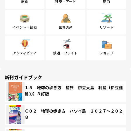
飲食
建築・アート
宿泊
イベント・観戦
世界遺産
リゾート
アクティビティ
鉄道・フライト
ショップ
新刊ガイドブック
１５ 地球の歩き方 島旅 伊豆大島 利島（伊豆諸
島①）３訂版
Ｃ０２ 地球の歩き方 ハワイ島 ２０２７～２０２
８