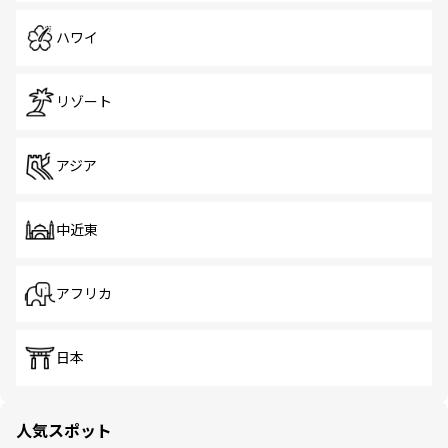
ハワイ
リゾート
アジア
中近東
アフリカ
日本
人気スポット