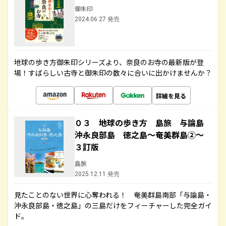
御朱印
2024.06.27 発売
地球の歩き方御朱印シリーズより、奈良のお寺の最新版が登
場！すばらしい古寺と御朱印の数々に合いに出かけませんか？
詳細を見る
０３ 地球の歩き方 島旅 与論島
沖永良部島 徳之島～奄美群島②～
３訂版
島旅
2025.12.11 発売
見たことのない世界に心奪われる！ 奄美群島南部「与論島・
沖永良部島・徳之島」の三島だけをフィーチャーした完全ガイ
ド。