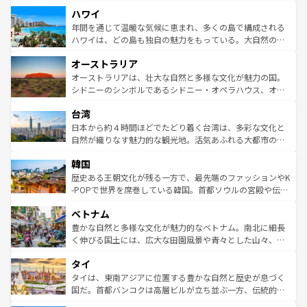
者向けの交通パス提供のサービスもあり、うまく活用すれ
場所ごとに異なる風景と体験が待っている。ニューヨーク
ハワイ
ば市内交通費無料で観光を楽しむこともできる。 なお、新
のような巨大都市は、観光、ショッピング、エンターテイ
着のスイス情報は
コンテンツ一覧
を参照してほしい。
ンメントが詰まった刺激的なスポットだ。一方、アメリカ
年間を通じて温暖な気候に恵まれ、多くの島で構成される
西部には大自然が広がり、グランドキャニオンやイエロー
ハワイは、どの島も独自の魅力をもっている。大自然の神
ストーン国立公園といった絶景が堪能できる。さらに、南
秘を感じたいなら、火山が生み出した壮大な景観を誇るハ
オーストラリア
部のニューオーリンズでは、音楽と美食が融合した独特の
ワイ島は見逃せない。また、定番の観光地といえばオアフ
文化が魅力。旅行者はアメリカの各地域で異なる魅力を楽
島だが、静かな自然を求めるならマウイ島やカウアイ島が
オーストラリアは、壮大な自然と多様な文化が魅力の国。
しみながら、その多様性と豊かな歴史を感じることができ
おすすめ。エメラルドグリーンに輝く海をはじめ、豊かな
シドニーのシンボルであるシドニー・オペラハウス、オー
るだろう。車でのロードトリップや列車の旅も、アメリカ
文化や歴史が息づいている。「アロハスピリット」と呼ば
ストラリア東海岸北部に広がる大サンゴ礁地帯グレートバ
ならではの贅沢な旅のスタイルだ。 なお、新着のアメリカ
台湾
れるおもてなしの心で訪れる人々を迎えてくれるハワイの
リアリーフや大陸中央部にそびえるウルル（エアーズロッ
情報は
コンテンツ一覧
を参照してほしい。
人々、おいしいローカルフードやハワイアンミュージッ
ク）、タスマニアの美しい原生林やケアンズの熱帯雨林な
日本から約４時間ほどでたどり着く台湾は、多彩な文化と
ク、伝統的なフラダンスなど、すべてがハワイの魅力を彩
ど、見どころがたくさん。また、カフェやワイン、オージ
自然が織りなす魅力的な観光地。活気あふれる大都市の台
っている。訪れるたびに新しい発見と感動が待っているハ
ービーフなどの食文化も豊かで、美味しいものであふれて
北やノスタルジックな町並みが人気な九份（ジォウフェ
ワイを、存分に味わってほしい。 なお、新着のハワイ情報
韓国
いる。アクティビティも充実しており、サーフィンやダイ
ン）、静ひつな山岳地帯である台湾東部など、都市の喧騒
は
コンテンツ一覧
を参照してほしい。
ビング、ハイキングなど、アウトドア好きにはたまらな
と山間の静けさが共存しており、訪れる人に新しい発見と
歴史ある王朝文化が残る一方で、最先端のファッションやK
い。オーストラリアの多彩な魅力を存分に味わいつくそ
驚きをもたらしてくれる。また、奥深い台湾の食文化も魅
-POPで世界を席巻している韓国。首都ソウルの宮殿や伝統
う。 なお、新着のオーストラリア情報は
コンテンツ一覧
を
力で、夜市などの屋台グルメから高級料理、ヘルシーで美
家屋が並ぶエリアでは韓国の歴史と文化に浸ることがで
参照してほしい。
ベトナム
容にもいいと評判のスイーツなど、バラエティ豊かな料理
き、地方に足を延ばせば四季折々の自然美を楽しむことが
が味わえる。 なお、新着の台湾情報は
コンテンツ一覧
を参
できる。そして、キムチや焼肉、絶品のストリートフード
豊かな自然と多様な文化が魅力的なベトナム。南北に細長
照してほしい。
まで、さまざまな韓国料理が待っている。夜には、韓国な
く伸びる国土には、広大な田園風景や青々とした山々、世
らではのナイトライフも堪能できる。あたたかいホスピタ
界遺産に登録された壮大な自然景観が点在し、都市部では
タイ
リティに包まれながら、韓国の多彩な魅力を心ゆくまで味
急速な発展と共に伝統が息づく。ハノイの古い町並みやホ
わってみてほしい。 なお、新着の韓国情報は
コンテンツ一
ーチミン市のフランス統治時代の建物も、独特の雰囲気を
タイは、東南アジアに位置する豊かな自然と歴史が息づく
覧
を参照してほしい。
醸し出している。また、バラエティの豊かさとおいしさで
国だ。首都バンコクは高層ビルが立ち並ぶ一方、伝統的な
世界中の食通を魅了してやまないベトナム料理も魅力のひ
寺院や市場がいたるところに点在し、古きよき文化と現代