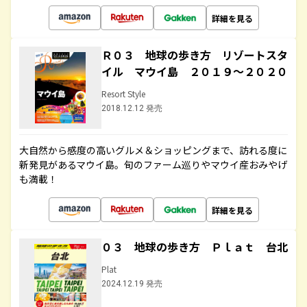
詳細を見る
Ｒ０３ 地球の歩き方 リゾートスタ
イル マウイ島 ２０１９～２０２０
Resort Style
2018.12.12 発売
大自然から感度の高いグルメ＆ショッピングまで、訪れる度に
新発見があるマウイ島。旬のファーム巡りやマウイ産おみやげ
も満載！
詳細を見る
０３ 地球の歩き方 Ｐｌａｔ 台北
Plat
2024.12.19 発売