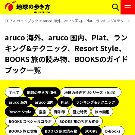
TOP
ガイドブック
aruco 海外、aruco 国内、Plat、ランキング&テクニック
aruco 海外、aruco 国内、Plat、ラン
キング&テクニック、Resort Style、
BOOKS 旅の読み物、BOOKSのガイド
ブック一覧
すべて
地球の歩き方 海外
地球の歩き方 Jシリーズ（国内）
aruco 海外
aruco 国内
Plat
ランキング&テクニック
Resort Style
島旅
御朱印
歴史時代
旅の図鑑
BOOKS スペシャルコラボ
BOOKS 旅の名言＆絶景
BOOKS 旅と健康
BOOKS 旅の読み物
BOOKS
D-Books