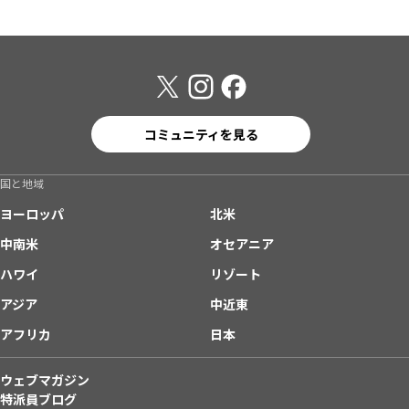
コミュニティを見る
国と地域
ヨーロッパ
北米
中南米
オセアニア
ハワイ
リゾート
アジア
中近東
アフリカ
日本
ウェブマガジン
特派員ブログ