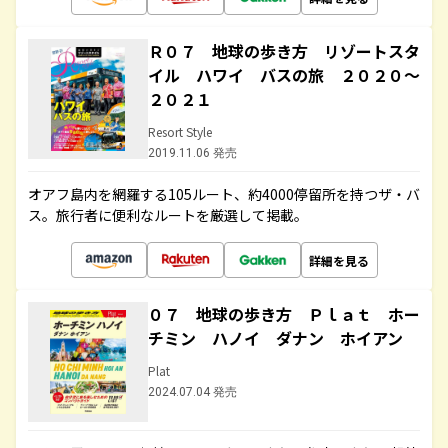
Ｒ０７ 地球の歩き方 リゾートスタ
イル ハワイ バスの旅 ２０２０～
２０２１
Resort Style
2019.11.06 発売
オアフ島内を網羅する105ルート、約4000停留所を持つザ・バ
ス。旅行者に便利なルートを厳選して掲載。
詳細を見る
０７ 地球の歩き方 Ｐｌａｔ ホー
チミン ハノイ ダナン ホイアン
Plat
2024.07.04 発売