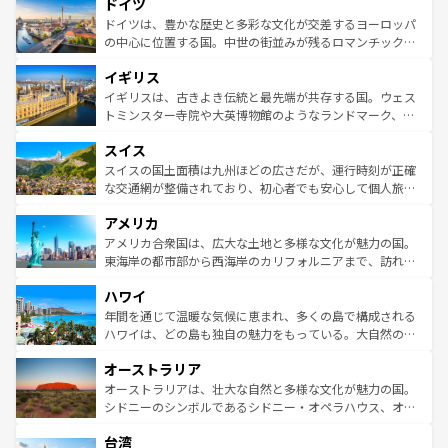
せる。地方によって風土や気候が異なるスペインはその個
ドイツ
で、幅広い魅力が詰まっている。華麗な宮殿、歴史的な大
性で訪れる人を魅了する。 なお、新着のスペイン情報は
コ
聖堂、美しいビーチ、そして豊かな自然が、訪れる者を心
ドイツは、豊かな歴史と多彩な文化が交差するヨーロッパ
ンテンツ一覧
を参照してほしい。
から魅了する。また、フランスは美食の国としても知ら
の中心に位置する国。中世の街並みが残るロマンチック街
れ、フランス料理はユネスコ無形文化遺産にも登録されて
道から、未来を先取りするようなモダンな都市まで多様な
イギリス
いる。シャンパンの発祥地であるランス、プロヴァンスの
顔を持つこの国は、どこを歩いても飽きることがない。ベ
香り高いラベンダー畑など、多彩な楽しみ方が可能だ。さ
ルリンの文化的活気、バイエルン州のアルプスの絶景、そ
イギリスは、古きよき伝統と最先端が共存する国。ウェス
らに、パリ以外の地域にも魅力が溢れており、どの街角に
してライン川沿いのワイン畑といった風景は必見。ビール
トミンスター寺院や大英博物館のようなランドマーク、歴
も豊かな歴史と文化が息づいている。パリ以外の個性あふ
とソーセージを味わいながら地元の人と過ごす楽しい時間
史ある大学都市、美しい丘陵地帯や牧歌的な風景など、エ
れる地方に足を運ぶとそれぞれで全く異なる文化を体験で
スイス
は、お酒好きな人にはぜひ体験してほしい。 なお、新着の
リアごとに異なる魅力がある。また、優雅なアフタヌーン
きるだろう。 なお、新着のフランス情報は
コンテンツ一覧
ドイツ情報は
コンテンツ一覧
を参照してほしい。
ティー、ビール好きにはたまらない英国パブ、サッカー観
スイスの国土面積は九州ほどの広さだが、運行時刻が正確
を参照してほしい。
戦など、本場だからこそできる体験も豊富。イギリスを旅
な交通網が整備されており、初心者でも安心して個人旅行
して楽しみつくそう。 なお、新着のイギリス情報は
コンテ
を楽しめる。日本同様に時刻表どおりの旅が可能だ。中世
アメリカ
ンツ一覧
を参照してほしい。
の建物がそのまま残る町や、スイスならではのユニークな
博物館もあり、アルプス観光だけでなく町歩きも満喫する
アメリカ合衆国は、広大な土地と多様な文化が魅力の国。
ことができる。国民の所得が高いため物価も高いが、旅行
東海岸の都市部から西海岸のカリフォルニアまで、訪れる
者向けの交通パス提供のサービスもあり、うまく活用すれ
場所ごとに異なる風景と体験が待っている。ニューヨーク
ハワイ
ば市内交通費無料で観光を楽しむこともできる。 なお、新
のような巨大都市は、観光、ショッピング、エンターテイ
着のスイス情報は
コンテンツ一覧
を参照してほしい。
ンメントが詰まった刺激的なスポットだ。一方、アメリカ
年間を通じて温暖な気候に恵まれ、多くの島で構成される
西部には大自然が広がり、グランドキャニオンやイエロー
ハワイは、どの島も独自の魅力をもっている。大自然の神
ストーン国立公園といった絶景が堪能できる。さらに、南
秘を感じたいなら、火山が生み出した壮大な景観を誇るハ
オーストラリア
部のニューオーリンズでは、音楽と美食が融合した独特の
ワイ島は見逃せない。また、定番の観光地といえばオアフ
文化が魅力。旅行者はアメリカの各地域で異なる魅力を楽
島だが、静かな自然を求めるならマウイ島やカウアイ島が
オーストラリアは、壮大な自然と多様な文化が魅力の国。
しみながら、その多様性と豊かな歴史を感じることができ
おすすめ。エメラルドグリーンに輝く海をはじめ、豊かな
シドニーのシンボルであるシドニー・オペラハウス、オー
るだろう。車でのロードトリップや列車の旅も、アメリカ
文化や歴史が息づいている。「アロハスピリット」と呼ば
ストラリア東海岸北部に広がる大サンゴ礁地帯グレートバ
ならではの贅沢な旅のスタイルだ。 なお、新着のアメリカ
台湾
れるおもてなしの心で訪れる人々を迎えてくれるハワイの
リアリーフや大陸中央部にそびえるウルル（エアーズロッ