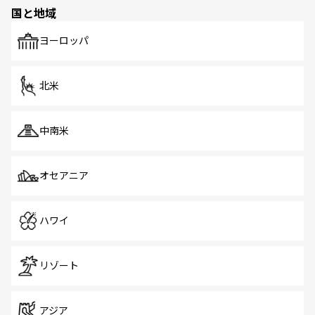
の多様性あふれるカラフルな町は、どこを歩いても新しい
国と地域
発見がある。さらに、治安のよさや充実した公共交通機関
も、旅行者にとっては魅力的なポイント。グルメも豊富
で、ホーカーズは地元の風情を楽しめる外せないスポット
ヨーロッパ
だ。訪れる人を飽きさせないシンガポールで、多様な魅力
を体感しよう。 なお、新着のシンガポール情報は
コンテン
ツ一覧
を参照してほしい。
北米
中南米
オセアニア
ハワイ
リゾート
アジア