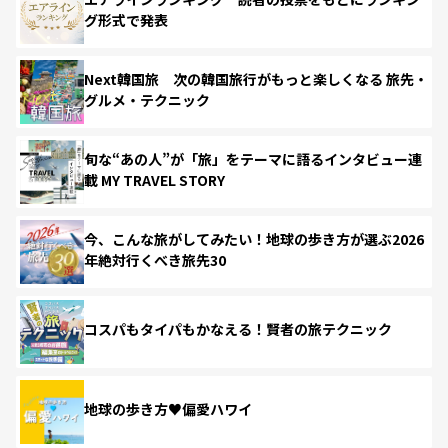
グ形式で発表
Next韓国旅 次の韓国旅行がもっと楽しくなる 旅先・
グルメ・テクニック
旬な“あの人”が「旅」をテーマに語るインタビュー連
載 MY TRAVEL STORY
今、こんな旅がしてみたい！地球の歩き方が選ぶ2026
年絶対行くべき旅先30
コスパもタイパもかなえる！賢者の旅テクニック
地球の歩き方♥偏愛ハワイ