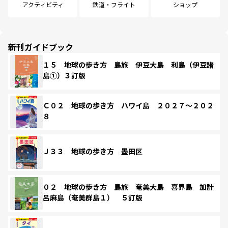
アクティビティ
鉄道・フライト
ショップ
新刊ガイドブック
１５ 地球の歩き方 島旅 伊豆大島 利島（伊豆諸
島①）３訂版
Ｃ０２ 地球の歩き方 ハワイ島 ２０２７～２０２
８
Ｊ３３ 地球の歩き方 墨田区
０２ 地球の歩き方 島旅 奄美大島 喜界島 加計
呂麻島（奄美群島１） ５訂版