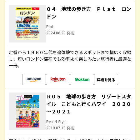
０４ 地球の歩き方 Ｐｌａｔ ロン
ドン
Plat
2024.06.20 発売
定番から１９６０年代を追体験できるスポットまで幅広く収録
し、短いロンドン滞在でも効率よく楽しみたい旅行者に最適な
一冊。
詳細を見る
Ｒ０５ 地球の歩き方 リゾートスタ
イル こどもと行くハワイ ２０２０
～２０２１
Resort Style
2019.07.10 発売