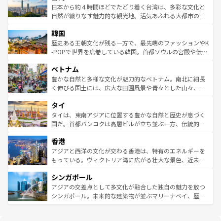
情報は
コンテンツ一覧
を参照してほしい。
人々、おいしいローカルフードやハワイアンミュージッ
ク）、タスマニアの美しい原生林やケアンズの熱帯雨林な
日本から約４時間ほどでたどり着く台湾は、多彩な文化と
ク、伝統的なフラダンスなど、すべてがハワイの魅力を彩
ど、見どころがたくさん。また、カフェやワイン、オージ
自然が織りなす魅力的な観光地。活気あふれる大都市の台
っている。訪れるたびに新しい発見と感動が待っているハ
ービーフなどの食文化も豊かで、美味しいものであふれて
北やノスタルジックな町並みが人気な九份（ジォウフェ
ワイを、存分に味わってほしい。 なお、新着のハワイ情報
韓国
いる。アクティビティも充実しており、サーフィンやダイ
ン）、静ひつな山岳地帯である台湾東部など、都市の喧騒
は
コンテンツ一覧
を参照してほしい。
ビング、ハイキングなど、アウトドア好きにはたまらな
と山間の静けさが共存しており、訪れる人に新しい発見と
歴史ある王朝文化が残る一方で、最先端のファッションやK
い。オーストラリアの多彩な魅力を存分に味わいつくそ
驚きをもたらしてくれる。また、奥深い台湾の食文化も魅
-POPで世界を席巻している韓国。首都ソウルの宮殿や伝統
う。 なお、新着のオーストラリア情報は
コンテンツ一覧
を
力で、夜市などの屋台グルメから高級料理、ヘルシーで美
家屋が並ぶエリアでは韓国の歴史と文化に浸ることがで
参照してほしい。
ベトナム
容にもいいと評判のスイーツなど、バラエティ豊かな料理
き、地方に足を延ばせば四季折々の自然美を楽しむことが
が味わえる。 なお、新着の台湾情報は
コンテンツ一覧
を参
できる。そして、キムチや焼肉、絶品のストリートフード
豊かな自然と多様な文化が魅力的なベトナム。南北に細長
照してほしい。
まで、さまざまな韓国料理が待っている。夜には、韓国な
く伸びる国土には、広大な田園風景や青々とした山々、世
らではのナイトライフも堪能できる。あたたかいホスピタ
界遺産に登録された壮大な自然景観が点在し、都市部では
タイ
リティに包まれながら、韓国の多彩な魅力を心ゆくまで味
急速な発展と共に伝統が息づく。ハノイの古い町並みやホ
わってみてほしい。 なお、新着の韓国情報は
コンテンツ一
ーチミン市のフランス統治時代の建物も、独特の雰囲気を
タイは、東南アジアに位置する豊かな自然と歴史が息づく
覧
を参照してほしい。
醸し出している。また、バラエティの豊かさとおいしさで
国だ。首都バンコクは高層ビルが立ち並ぶ一方、伝統的な
世界中の食通を魅了してやまないベトナム料理も魅力のひ
寺院や市場がいたるところに点在し、古きよき文化と現代
香港
とつ。フォーやバインミー、ベトナムコーヒーなどは、ぜ
の活気が交差している。北部ではチェンマイなどの山岳地
ひ現地で味わいたい。どの地域を訪れてもあたたかい人々
帯で自然と触れ合い、南部ではプーケットやクラビの美し
アジアと西洋の文化が交わる香港は、特有のエネルギーを
が旅行者を迎えてくれるので、きっと忘れられない旅にな
いビーチでリゾート気分を楽しむことができる。タイ料理
もっている。ヴィクトリア湾に広がる壮大な景色、近未来
るはずだ。 なお、新着のベトナム情報は
コンテンツ一覧
を
は世界的に有名で、屋台から高級レストランまで味覚を刺
的なアートスポット、そして歴史と現代が融合した町並
参照してほしい。
シンガポール
激する。気候は一年中温暖で、どの季節にも異なる楽しみ
み、どこを訪れても感動するはず。観光スポットが密集し
が待っている。親しみやすいタイの人々、仏教を中心とし
ており、効率よく見どころを回れるのも魅力。息をのむよ
アジアの交差点として多文化が融合した独自の魅力を放つ
た文化、そして多様な観光資源が、訪れる旅人を魅了し続
うな絶景から文化的な体験まで、香港を存分に楽しみ尽く
シンガポール。未来的な建築物が並ぶマリーナベイ、歴史
ける。 なお、新着のタイ情報は
コンテンツ一覧
を参照して
そう。 なお、新着の香港情報は
コンテンツ一覧
を参照して
と伝統を感じられるエスニックタウン、多数の緑豊かな公
ほしい。
ほしい。
園や自然保護区など、自然が調和した近代的な景観と文化