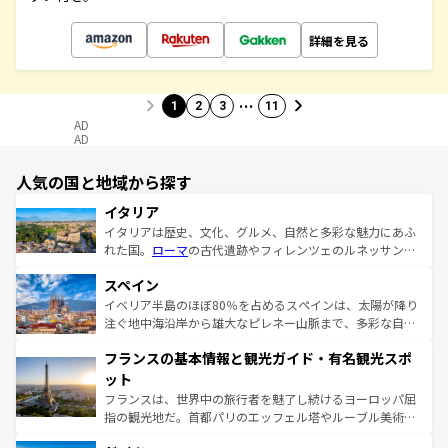
詳細を見る
…
1
2
3
11
AD
AD
人気の国と地域から探す
イタリア
イタリアは歴史、文化、グルメ、自然と多彩な魅力にあふ
れた国。
ローマ
の古代遺跡やフィレンツェのルネッサンス
美術、ヴェネツィアの運河など、歴史あるスポットはもち
スペイン
ろん、トスカーナの美しい田園風景やアマルフィ海岸の絶
景など、自然景観も見逃せない。観光の合間には、本場の
イベリア半島のほぼ80％を占めるスペインは、太陽が降り
ピザやパスタなど、絶品のイタリア料理を堪能することも
注ぐ地中海沿岸から雄大なピレネー山脈まで、多彩な自然
できる。朝目覚めてから夜眠るまで、すべての瞬間を楽し
と文化が詰まったヨーロッパ屈指の旅行先だ。多様な地域
フランスの基本情報と観光ガイド・有名観光スポ
ませてくれるイタリアで、忘れられない旅をしてみよう！
文化が根付くこの国では、情熱的なフラメンコ、熱気あふ
なお、新着のイタリア情報は
コンテンツ一覧
を参照してほ
れる闘牛、そして美味しいタパスが生活の一部となってい
ット
しい。
る。首都マドリードの洗練された雰囲気や、バルセロナの
フランスは、世界中の旅行者を魅了し続けるヨーロッパ屈
アートに溢れた街角から、地方では古代ローマ遺跡や中世
指の観光地だ。首都パリのエッフェル塔やルーブル美術館
の城塞都市、穏やかなビーチリゾートまで多彩な表情を見
といった象徴的なスポットから、田舎町の古風な美しさま