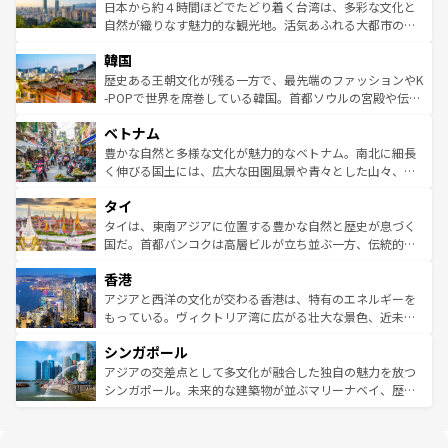
情報は
コンテンツ一覧
を参照してほしい。
人々、おいしいローカルフードやハワイアンミュージッ
ク）、タスマニアの美しい原生林やケアンズの熱帯雨林な
日本から約４時間ほどでたどり着く台湾は、多彩な文化と
ク、伝統的なフラダンスなど、すべてがハワイの魅力を彩
ど、見どころがたくさん。また、カフェやワイン、オージ
自然が織りなす魅力的な観光地。活気あふれる大都市の台
っている。訪れるたびに新しい発見と感動が待っているハ
ービーフなどの食文化も豊かで、美味しいものであふれて
北やノスタルジックな町並みが人気な九份（ジォウフェ
ワイを、存分に味わってほしい。 なお、新着のハワイ情報
韓国
いる。アクティビティも充実しており、サーフィンやダイ
ン）、静ひつな山岳地帯である台湾東部など、都市の喧騒
は
コンテンツ一覧
を参照してほしい。
ビング、ハイキングなど、アウトドア好きにはたまらな
と山間の静けさが共存しており、訪れる人に新しい発見と
歴史ある王朝文化が残る一方で、最先端のファッションやK
い。オーストラリアの多彩な魅力を存分に味わいつくそ
驚きをもたらしてくれる。また、奥深い台湾の食文化も魅
-POPで世界を席巻している韓国。首都ソウルの宮殿や伝統
う。 なお、新着のオーストラリア情報は
コンテンツ一覧
を
力で、夜市などの屋台グルメから高級料理、ヘルシーで美
家屋が並ぶエリアでは韓国の歴史と文化に浸ることがで
参照してほしい。
ベトナム
容にもいいと評判のスイーツなど、バラエティ豊かな料理
き、地方に足を延ばせば四季折々の自然美を楽しむことが
が味わえる。 なお、新着の台湾情報は
コンテンツ一覧
を参
できる。そして、キムチや焼肉、絶品のストリートフード
豊かな自然と多様な文化が魅力的なベトナム。南北に細長
照してほしい。
まで、さまざまな韓国料理が待っている。夜には、韓国な
く伸びる国土には、広大な田園風景や青々とした山々、世
らではのナイトライフも堪能できる。あたたかいホスピタ
界遺産に登録された壮大な自然景観が点在し、都市部では
タイ
リティに包まれながら、韓国の多彩な魅力を心ゆくまで味
急速な発展と共に伝統が息づく。ハノイの古い町並みやホ
わってみてほしい。 なお、新着の韓国情報は
コンテンツ一
ーチミン市のフランス統治時代の建物も、独特の雰囲気を
タイは、東南アジアに位置する豊かな自然と歴史が息づく
覧
を参照してほしい。
醸し出している。また、バラエティの豊かさとおいしさで
国だ。首都バンコクは高層ビルが立ち並ぶ一方、伝統的な
世界中の食通を魅了してやまないベトナム料理も魅力のひ
寺院や市場がいたるところに点在し、古きよき文化と現代
香港
とつ。フォーやバインミー、ベトナムコーヒーなどは、ぜ
の活気が交差している。北部ではチェンマイなどの山岳地
ひ現地で味わいたい。どの地域を訪れてもあたたかい人々
帯で自然と触れ合い、南部ではプーケットやクラビの美し
アジアと西洋の文化が交わる香港は、特有のエネルギーを
が旅行者を迎えてくれるので、きっと忘れられない旅にな
いビーチでリゾート気分を楽しむことができる。タイ料理
もっている。ヴィクトリア湾に広がる壮大な景色、近未来
るはずだ。 なお、新着のベトナム情報は
コンテンツ一覧
を
は世界的に有名で、屋台から高級レストランまで味覚を刺
的なアートスポット、そして歴史と現代が融合した町並
参照してほしい。
シンガポール
激する。気候は一年中温暖で、どの季節にも異なる楽しみ
み、どこを訪れても感動するはず。観光スポットが密集し
が待っている。親しみやすいタイの人々、仏教を中心とし
ており、効率よく見どころを回れるのも魅力。息をのむよ
アジアの交差点として多文化が融合した独自の魅力を放つ
た文化、そして多様な観光資源が、訪れる旅人を魅了し続
うな絶景から文化的な体験まで、香港を存分に楽しみ尽く
シンガポール。未来的な建築物が並ぶマリーナベイ、歴史
ける。 なお、新着のタイ情報は
コンテンツ一覧
を参照して
そう。 なお、新着の香港情報は
コンテンツ一覧
を参照して
と伝統を感じられるエスニックタウン、多数の緑豊かな公
ほしい。
ほしい。
園や自然保護区など、自然が調和した近代的な景観と文化
の多様性あふれるカラフルな町は、どこを歩いても新しい