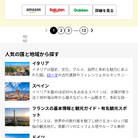
詳細を見る
…
1
2
3
12
AD
AD
人気の国と地域から探す
イタリア
イタリアは歴史、文化、グルメ、自然と多彩な魅力にあふ
れた国。
ローマ
の古代遺跡やフィレンツェのルネッサンス
美術、ヴェネツィアの運河など、歴史あるスポットはもち
スペイン
ろん、トスカーナの美しい田園風景やアマルフィ海岸の絶
景など、自然景観も見逃せない。観光の合間には、本場の
イベリア半島のほぼ80％を占めるスペインは、太陽が降り
ピザやパスタなど、絶品のイタリア料理を堪能することも
注ぐ地中海沿岸から雄大なピレネー山脈まで、多彩な自然
できる。朝目覚めてから夜眠るまで、すべての瞬間を楽し
と文化が詰まったヨーロッパ屈指の旅行先だ。多様な地域
フランスの基本情報と観光ガイド・有名観光スポ
ませてくれるイタリアで、忘れられない旅をしてみよう！
文化が根付くこの国では、情熱的なフラメンコ、熱気あふ
なお、新着のイタリア情報は
コンテンツ一覧
を参照してほ
れる闘牛、そして美味しいタパスが生活の一部となってい
ット
しい。
る。首都マドリードの洗練された雰囲気や、バルセロナの
フランスは、世界中の旅行者を魅了し続けるヨーロッパ屈
アートに溢れた街角から、地方では古代ローマ遺跡や中世
指の観光地だ。首都パリのエッフェル塔やルーブル美術館
の城塞都市、穏やかなビーチリゾートまで多彩な表情を見
といった象徴的なスポットから、田舎町の古風な美しさま
せる。地方によって風土や気候が異なるスペインはその個
ドイツ
で、幅広い魅力が詰まっている。華麗な宮殿、歴史的な大