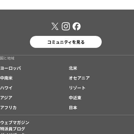
コミュニティを見る
国と地域
ヨーロッパ
北米
中南米
オセアニア
ハワイ
リゾート
アジア
中近東
アフリカ
日本
ウェブマガジン
特派員ブログ