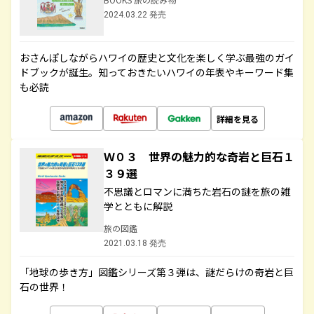
2024.03.22 発売
おさんぽしながらハワイの歴史と文化を楽しく学ぶ最強のガイ
ドブックが誕生。知っておきたいハワイの年表やキーワード集
も必読
詳細を見る
Ｗ０３ 世界の魅力的な奇岩と巨石１
３９選
不思議とロマンに満ちた岩石の謎を旅の雑
学とともに解説
旅の図鑑
2021.03.18 発売
「地球の歩き方」図鑑シリーズ第３弾は、謎だらけの奇岩と巨
石の世界！