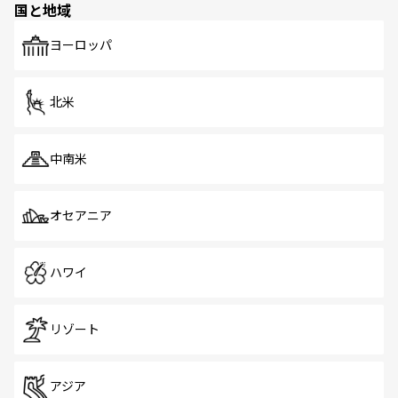
国と地域
発見がある。さらに、治安のよさや充実した公共交通機関
も、旅行者にとっては魅力的なポイント。グルメも豊富
で、ホーカーズは地元の風情を楽しめる外せないスポット
ヨーロッパ
だ。訪れる人を飽きさせないシンガポールで、多様な魅力
を体感しよう。 なお、新着のシンガポール情報は
コンテン
ツ一覧
を参照してほしい。
北米
中南米
オセアニア
ハワイ
リゾート
アジア