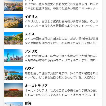
性で訪れる人を魅了する。 なお、新着のスペイン情報は
コ
聖堂、美しいビーチ、そして豊かな自然が、訪れる者を心
ドイツは、豊かな歴史と多彩な文化が交差するヨーロッパ
ンテンツ一覧
を参照してほしい。
から魅了する。また、フランスは美食の国としても知ら
の中心に位置する国。中世の街並みが残るロマンチック街
れ、フランス料理はユネスコ無形文化遺産にも登録されて
道から、未来を先取りするようなモダンな都市まで多様な
イギリス
いる。シャンパンの発祥地であるランス、プロヴァンスの
顔を持つこの国は、どこを歩いても飽きることがない。ベ
香り高いラベンダー畑など、多彩な楽しみ方が可能だ。さ
ルリンの文化的活気、バイエルン州のアルプスの絶景、そ
イギリスは、古きよき伝統と最先端が共存する国。ウェス
らに、パリ以外の地域にも魅力が溢れており、どの街角に
してライン川沿いのワイン畑といった風景は必見。ビール
トミンスター寺院や大英博物館のようなランドマーク、歴
も豊かな歴史と文化が息づいている。パリ以外の個性あふ
とソーセージを味わいながら地元の人と過ごす楽しい時間
史ある大学都市、美しい丘陵地帯や牧歌的な風景など、エ
れる地方に足を運ぶとそれぞれで全く異なる文化を体験で
スイス
は、お酒好きな人にはぜひ体験してほしい。 なお、新着の
リアごとに異なる魅力がある。また、優雅なアフタヌーン
きるだろう。 なお、新着のフランス情報は
コンテンツ一覧
ドイツ情報は
コンテンツ一覧
を参照してほしい。
ティー、ビール好きにはたまらない英国パブ、サッカー観
スイスの国土面積は九州ほどの広さだが、運行時刻が正確
を参照してほしい。
戦など、本場だからこそできる体験も豊富。イギリスを旅
な交通網が整備されており、初心者でも安心して個人旅行
して楽しみつくそう。 なお、新着のイギリス情報は
コンテ
を楽しめる。日本同様に時刻表どおりの旅が可能だ。中世
アメリカ
ンツ一覧
を参照してほしい。
の建物がそのまま残る町や、スイスならではのユニークな
博物館もあり、アルプス観光だけでなく町歩きも満喫する
アメリカ合衆国は、広大な土地と多様な文化が魅力の国。
ことができる。国民の所得が高いため物価も高いが、旅行
東海岸の都市部から西海岸のカリフォルニアまで、訪れる
者向けの交通パス提供のサービスもあり、うまく活用すれ
場所ごとに異なる風景と体験が待っている。ニューヨーク
ハワイ
ば市内交通費無料で観光を楽しむこともできる。 なお、新
のような巨大都市は、観光、ショッピング、エンターテイ
着のスイス情報は
コンテンツ一覧
を参照してほしい。
ンメントが詰まった刺激的なスポットだ。一方、アメリカ
年間を通じて温暖な気候に恵まれ、多くの島で構成される
西部には大自然が広がり、グランドキャニオンやイエロー
ハワイは、どの島も独自の魅力をもっている。大自然の神
ストーン国立公園といった絶景が堪能できる。さらに、南
秘を感じたいなら、火山が生み出した壮大な景観を誇るハ
オーストラリア
部のニューオーリンズでは、音楽と美食が融合した独特の
ワイ島は見逃せない。また、定番の観光地といえばオアフ
文化が魅力。旅行者はアメリカの各地域で異なる魅力を楽
島だが、静かな自然を求めるならマウイ島やカウアイ島が
オーストラリアは、壮大な自然と多様な文化が魅力の国。
しみながら、その多様性と豊かな歴史を感じることができ
おすすめ。エメラルドグリーンに輝く海をはじめ、豊かな
シドニーのシンボルであるシドニー・オペラハウス、オー
るだろう。車でのロードトリップや列車の旅も、アメリカ
文化や歴史が息づいている。「アロハスピリット」と呼ば
ストラリア東海岸北部に広がる大サンゴ礁地帯グレートバ
ならではの贅沢な旅のスタイルだ。 なお、新着のアメリカ
台湾
れるおもてなしの心で訪れる人々を迎えてくれるハワイの
リアリーフや大陸中央部にそびえるウルル（エアーズロッ