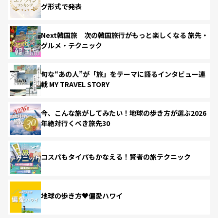
グ形式で発表
Next韓国旅 次の韓国旅行がもっと楽しくなる 旅先・
グルメ・テクニック
旬な“あの人”が「旅」をテーマに語るインタビュー連
載 MY TRAVEL STORY
今、こんな旅がしてみたい！地球の歩き方が選ぶ2026
年絶対行くべき旅先30
コスパもタイパもかなえる！賢者の旅テクニック
地球の歩き方♥偏愛ハワイ