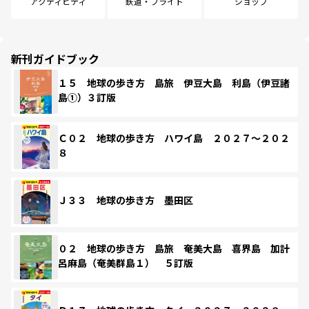
アクティビティ
鉄道・フライト
ショップ
新刊ガイドブック
１５ 地球の歩き方 島旅 伊豆大島 利島（伊豆諸
島①）３訂版
Ｃ０２ 地球の歩き方 ハワイ島 ２０２７～２０２
８
Ｊ３３ 地球の歩き方 墨田区
０２ 地球の歩き方 島旅 奄美大島 喜界島 加計
呂麻島（奄美群島１） ５訂版