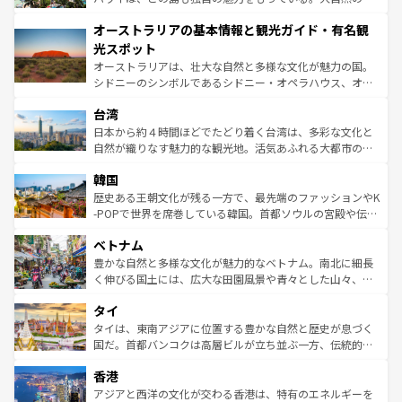
ストーン国立公園といった絶景が堪能できる。さらに、南
秘を感じたいなら、火山が生み出した壮大な景観を誇るハ
オーストラリアの基本情報と観光ガイド・有名観
部のニューオーリンズでは、音楽と美食が融合した独特の
ワイ島は見逃せない。また、定番の観光地といえばオアフ
文化が魅力。旅行者はアメリカの各地域で異なる魅力を楽
島だが、静かな自然を求めるならマウイ島やカウアイ島が
光スポット
しみながら、その多様性と豊かな歴史を感じることができ
おすすめ。エメラルドグリーンに輝く海をはじめ、豊かな
オーストラリアは、壮大な自然と多様な文化が魅力の国。
るだろう。車でのロードトリップや列車の旅も、アメリカ
文化や歴史が息づいている。「アロハスピリット」と呼ば
シドニーのシンボルであるシドニー・オペラハウス、オー
ならではの贅沢な旅のスタイルだ。 なお、新着のアメリカ
れるおもてなしの心で訪れる人々を迎えてくれるハワイの
ストラリア東海岸北部に広がる大サンゴ礁地帯グレートバ
情報は
コンテンツ一覧
を参照してほしい。
人々、おいしいローカルフードやハワイアンミュージッ
台湾
リアリーフや大陸中央部にそびえるウルル（エアーズロッ
ク、伝統的なフラダンスなど、すべてがハワイの魅力を彩
ク）、タスマニアの美しい原生林やケアンズの熱帯雨林な
日本から約４時間ほどでたどり着く台湾は、多彩な文化と
っている。訪れるたびに新しい発見と感動が待っているハ
ど、見どころがたくさん。また、カフェやワイン、オージ
自然が織りなす魅力的な観光地。活気あふれる大都市の台
ワイを、存分に味わってほしい。 なお、新着のハワイ情報
ービーフなどの食文化も豊かで、美味しいものであふれて
北やノスタルジックな町並みが人気な九份（ジォウフェ
は
コンテンツ一覧
を参照してほしい。
韓国
いる。アクティビティも充実しており、サーフィンやダイ
ン）、静ひつな山岳地帯である台湾東部など、都市の喧騒
ビング、ハイキングなど、アウトドア好きにはたまらな
と山間の静けさが共存しており、訪れる人に新しい発見と
歴史ある王朝文化が残る一方で、最先端のファッションやK
い。オーストラリアの多彩な魅力を存分に味わいつくそ
驚きをもたらしてくれる。また、奥深い台湾の食文化も魅
-POPで世界を席巻している韓国。首都ソウルの宮殿や伝統
う。 なお、新着のオーストラリア情報は
コンテンツ一覧
を
力で、夜市などの屋台グルメから高級料理、ヘルシーで美
家屋が並ぶエリアでは韓国の歴史と文化に浸ることがで
参照してほしい。
ベトナム
容にもいいと評判のスイーツなど、バラエティ豊かな料理
き、地方に足を延ばせば四季折々の自然美を楽しむことが
が味わえる。 なお、新着の台湾情報は
コンテンツ一覧
を参
できる。そして、キムチや焼肉、絶品のストリートフード
豊かな自然と多様な文化が魅力的なベトナム。南北に細長
照してほしい。
まで、さまざまな韓国料理が待っている。夜には、韓国な
く伸びる国土には、広大な田園風景や青々とした山々、世
らではのナイトライフも堪能できる。あたたかいホスピタ
界遺産に登録された壮大な自然景観が点在し、都市部では
タイ
リティに包まれながら、韓国の多彩な魅力を心ゆくまで味
急速な発展と共に伝統が息づく。ハノイの古い町並みやホ
わってみてほしい。 なお、新着の韓国情報は
コンテンツ一
ーチミン市のフランス統治時代の建物も、独特の雰囲気を
タイは、東南アジアに位置する豊かな自然と歴史が息づく
覧
を参照してほしい。
醸し出している。また、バラエティの豊かさとおいしさで
国だ。首都バンコクは高層ビルが立ち並ぶ一方、伝統的な
世界中の食通を魅了してやまないベトナム料理も魅力のひ
寺院や市場がいたるところに点在し、古きよき文化と現代
香港
とつ。フォーやバインミー、ベトナムコーヒーなどは、ぜ
の活気が交差している。北部ではチェンマイなどの山岳地
ひ現地で味わいたい。どの地域を訪れてもあたたかい人々
帯で自然と触れ合い、南部ではプーケットやクラビの美し
アジアと西洋の文化が交わる香港は、特有のエネルギーを