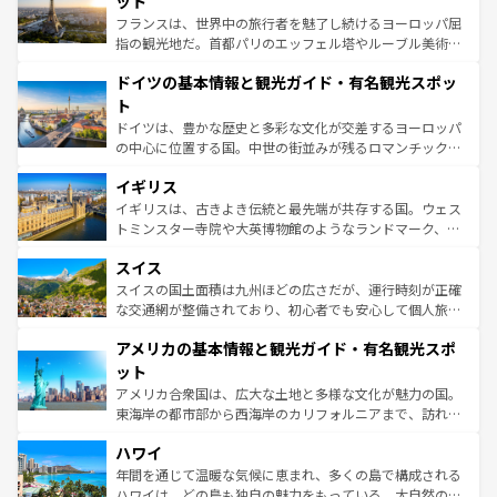
ット
る。首都マドリードの洗練された雰囲気や、バルセロナの
フランスは、世界中の旅行者を魅了し続けるヨーロッパ屈
アートに溢れた街角から、地方では古代ローマ遺跡や中世
指の観光地だ。首都パリのエッフェル塔やルーブル美術館
の城塞都市、穏やかなビーチリゾートまで多彩な表情を見
といった象徴的なスポットから、田舎町の古風な美しさま
せる。地方によって風土や気候が異なるスペインはその個
ドイツの基本情報と観光ガイド・有名観光スポッ
で、幅広い魅力が詰まっている。華麗な宮殿、歴史的な大
性で訪れる人を魅了する。 なお、新着のスペイン情報は
コ
聖堂、美しいビーチ、そして豊かな自然が、訪れる者を心
ト
ンテンツ一覧
を参照してほしい。
から魅了する。また、フランスは美食の国としても知ら
ドイツは、豊かな歴史と多彩な文化が交差するヨーロッパ
れ、フランス料理はユネスコ無形文化遺産にも登録されて
の中心に位置する国。中世の街並みが残るロマンチック街
いる。シャンパンの発祥地であるランス、プロヴァンスの
道から、未来を先取りするようなモダンな都市まで多様な
香り高いラベンダー畑など、多彩な楽しみ方が可能だ。さ
イギリス
顔を持つこの国は、どこを歩いても飽きることがない。ベ
らに、パリ以外の地域にも魅力が溢れており、どの街角に
ルリンの文化的活気、バイエルン州のアルプスの絶景、そ
イギリスは、古きよき伝統と最先端が共存する国。ウェス
も豊かな歴史と文化が息づいている。パリ以外の個性あふ
してライン川沿いのワイン畑といった風景は必見。ビール
トミンスター寺院や大英博物館のようなランドマーク、歴
れる地方に足を運ぶとそれぞれで全く異なる文化を体験で
とソーセージを味わいながら地元の人と過ごす楽しい時間
史ある大学都市、美しい丘陵地帯や牧歌的な風景など、エ
きるだろう。 なお、新着のフランス情報は
コンテンツ一覧
スイス
は、お酒好きな人にはぜひ体験してほしい。 なお、新着の
リアごとに異なる魅力がある。また、優雅なアフタヌーン
を参照してほしい。
ドイツ情報は
コンテンツ一覧
を参照してほしい。
ティー、ビール好きにはたまらない英国パブ、サッカー観
スイスの国土面積は九州ほどの広さだが、運行時刻が正確
戦など、本場だからこそできる体験も豊富。イギリスを旅
な交通網が整備されており、初心者でも安心して個人旅行
して楽しみつくそう。 なお、新着のイギリス情報は
コンテ
を楽しめる。日本同様に時刻表どおりの旅が可能だ。中世
アメリカの基本情報と観光ガイド・有名観光スポ
ンツ一覧
を参照してほしい。
の建物がそのまま残る町や、スイスならではのユニークな
博物館もあり、アルプス観光だけでなく町歩きも満喫する
ット
ことができる。国民の所得が高いため物価も高いが、旅行
アメリカ合衆国は、広大な土地と多様な文化が魅力の国。
者向けの交通パス提供のサービスもあり、うまく活用すれ
東海岸の都市部から西海岸のカリフォルニアまで、訪れる
ば市内交通費無料で観光を楽しむこともできる。 なお、新
場所ごとに異なる風景と体験が待っている。ニューヨーク
着のスイス情報は
コンテンツ一覧
を参照してほしい。
ハワイ
のような巨大都市は、観光、ショッピング、エンターテイ
ンメントが詰まった刺激的なスポットだ。一方、アメリカ
年間を通じて温暖な気候に恵まれ、多くの島で構成される
西部には大自然が広がり、グランドキャニオンやイエロー
ハワイは、どの島も独自の魅力をもっている。大自然の神