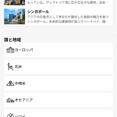
が旅行者を迎えてくれるので、きっと忘れられない旅にな
いビーチでリゾート気分を楽しむことができる。タイ料理
もっている。ヴィクトリア湾に広がる壮大な景色、近未来
るはずだ。 なお、新着のベトナム情報は
コンテンツ一覧
を
は世界的に有名で、屋台から高級レストランまで味覚を刺
的なアートスポット、そして歴史と現代が融合した町並
参照してほしい。
シンガポール
激する。気候は一年中温暖で、どの季節にも異なる楽しみ
み、どこを訪れても感動するはず。観光スポットが密集し
が待っている。親しみやすいタイの人々、仏教を中心とし
ており、効率よく見どころを回れるのも魅力。息をのむよ
アジアの交差点として多文化が融合した独自の魅力を放つ
た文化、そして多様な観光資源が、訪れる旅人を魅了し続
うな絶景から文化的な体験まで、香港を存分に楽しみ尽く
シンガポール。未来的な建築物が並ぶマリーナベイ、歴史
ける。 なお、新着のタイ情報は
コンテンツ一覧
を参照して
そう。 なお、新着の香港情報は
コンテンツ一覧
を参照して
と伝統を感じられるエスニックタウン、多数の緑豊かな公
ほしい。
ほしい。
園や自然保護区など、自然が調和した近代的な景観と文化
の多様性あふれるカラフルな町は、どこを歩いても新しい
国と地域
発見がある。さらに、治安のよさや充実した公共交通機関
も、旅行者にとっては魅力的なポイント。グルメも豊富
で、ホーカーズは地元の風情を楽しめる外せないスポット
ヨーロッパ
だ。訪れる人を飽きさせないシンガポールで、多様な魅力
を体感しよう。 なお、新着のシンガポール情報は
コンテン
ツ一覧
を参照してほしい。
北米
中南米
オセアニア
ハワイ