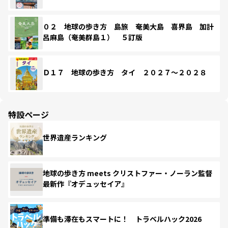
０２ 地球の歩き方 島旅 奄美大島 喜界島 加計
呂麻島（奄美群島１） ５訂版
Ｄ１７ 地球の歩き方 タイ ２０２７～２０２８
特設ページ
世界遺産ランキング
地球の歩き方 meets クリストファー・ノーラン監督
最新作『オデュッセイア』
準備も滞在もスマートに！ トラベルハック2026