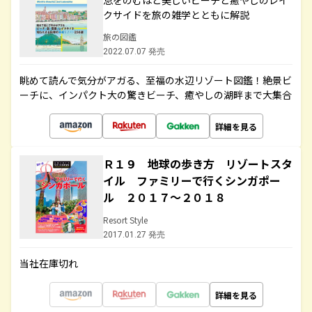
息をのむほど美しいビーチと癒やしのレイ
クサイドを旅の雑学とともに解説
旅の図鑑
2022.07.07 発売
眺めて読んで気分がアガる、至福の水辺リゾート図鑑！絶景ビ
ーチに、インパクト大の驚きビーチ、癒やしの湖畔まで大集合
詳細を見る
Ｒ１９ 地球の歩き方 リゾートスタ
イル ファミリーで行くシンガポー
ル ２０１７～２０１８
Resort Style
2017.01.27 発売
当社在庫切れ
詳細を見る