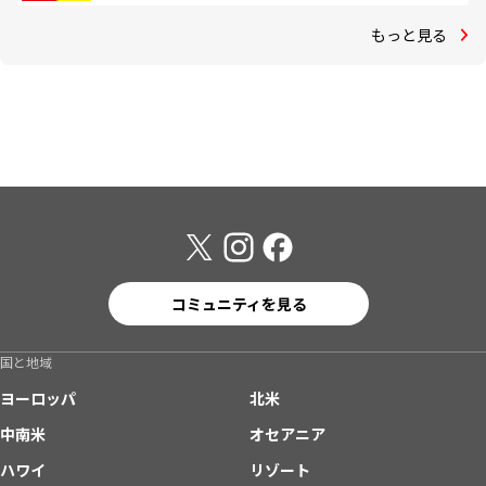
もっと見る
コミュニティを見る
国と地域
ヨーロッパ
北米
中南米
オセアニア
ハワイ
リゾート