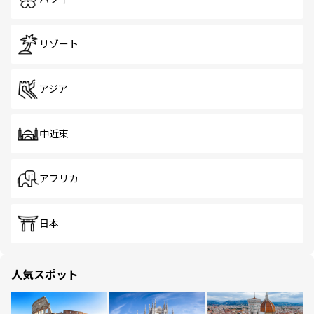
リゾート
アジア
中近東
アフリカ
日本
人気スポット