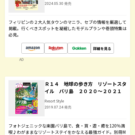
2024.05.30 発売
フィリピンの２大人気タウンのマニラ、セブの情報を厳選して
掲載。行くべきスポットを凝縮したモデルプランや巻頭特集は
必見。
詳細を見る
AD
Ｒ１４ 地球の歩き方 リゾートスタ
イル バリ島 ２０２０～２０２１
Resort Style
2019.07.24 発売
フォトジェニックな楽園バリ島で、食・買・遊・癒を120％満
喫♪わがままなリゾートステイをかなえる最強ガイド。別冊M