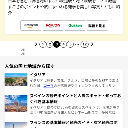
日本を含む世界各地のすごい鉄道駅と地下鉄駅を１７０厳選！
すごさのポイントや旅にまつわる雑学を美しい写真とともに紹
介
詳細を見る
…
1
2
3
4
5
12
AD
AD
人気の国と地域から探す
イタリア
イタリアは歴史、文化、グルメ、自然と多彩な魅力にあふ
れた国。
ローマ
の古代遺跡やフィレンツェのルネッサンス
美術、ヴェネツィアの運河など、歴史あるスポットはもち
スペインの観光ポイントと人気スポット・知ってお
ろん、トスカーナの美しい田園風景やアマルフィ海岸の絶
景など、自然景観も見逃せない。観光の合間には、本場の
くべき基本情報
ピザやパスタなど、絶品のイタリア料理を堪能することも
イベリア半島のほぼ80％を占めるスペインは、太陽が降り
できる。朝目覚めてから夜眠るまで、すべての瞬間を楽し
注ぐ地中海沿岸から雄大なピレネー山脈まで、多彩な自然
ませてくれるイタリアで、忘れられない旅をしてみよう！
と文化が詰まったヨーロッパ屈指の旅行先だ。多様な地域
なお、新着のイタリア情報は
コンテンツ一覧
を参照してほ
フランスの基本情報と観光ガイド・有名観光スポ
文化が根付くこの国では、情熱的なフラメンコ、熱気あふ
しい。
れる闘牛、そして美味しいタパスが生活の一部となってい