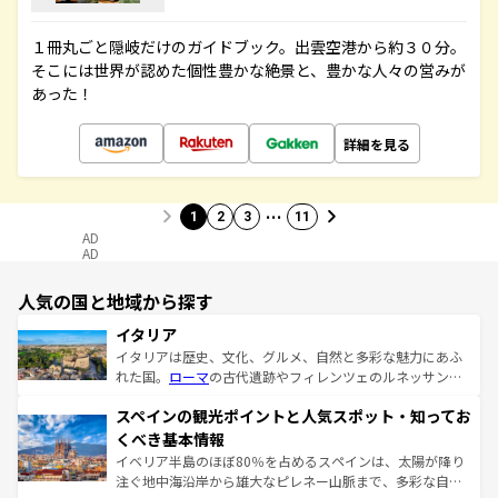
１冊丸ごと隠岐だけのガイドブック。出雲空港から約３０分。
そこには世界が認めた個性豊かな絶景と、豊かな人々の営みが
あった！
詳細を見る
…
1
2
3
11
AD
AD
人気の国と地域から探す
イタリア
イタリアは歴史、文化、グルメ、自然と多彩な魅力にあふ
れた国。
ローマ
の古代遺跡やフィレンツェのルネッサンス
美術、ヴェネツィアの運河など、歴史あるスポットはもち
スペインの観光ポイントと人気スポット・知ってお
ろん、トスカーナの美しい田園風景やアマルフィ海岸の絶
景など、自然景観も見逃せない。観光の合間には、本場の
くべき基本情報
ピザやパスタなど、絶品のイタリア料理を堪能することも
イベリア半島のほぼ80％を占めるスペインは、太陽が降り
できる。朝目覚めてから夜眠るまで、すべての瞬間を楽し
注ぐ地中海沿岸から雄大なピレネー山脈まで、多彩な自然
ませてくれるイタリアで、忘れられない旅をしてみよう！