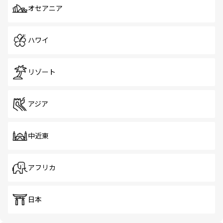
オセアニア
ハワイ
リゾート
アジア
中近東
アフリカ
日本