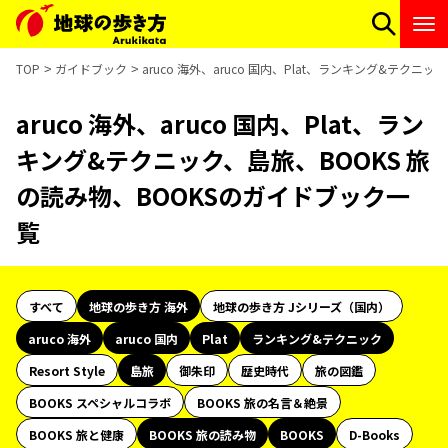
TOP
ガイドブック
aruco 海外、aruco 国内、Plat、ランキング&テク
aruco 海外、aruco 国内、Plat、ラン
キング&テクニック、島旅、BOOKS 旅
の読み物、BOOKSのガイドブック一
覧
すべて
地球の歩き方 海外
地球の歩き方 Jシリーズ（国内）
aruco 海外
aruco 国内
Plat
ランキング&テクニック
Resort Style
島旅
御朱印
歴史時代
旅の図鑑
BOOKS スペシャルコラボ
BOOKS 旅の名言＆絶景
BOOKS 旅と健康
BOOKS 旅の読み物
BOOKS
D-Books