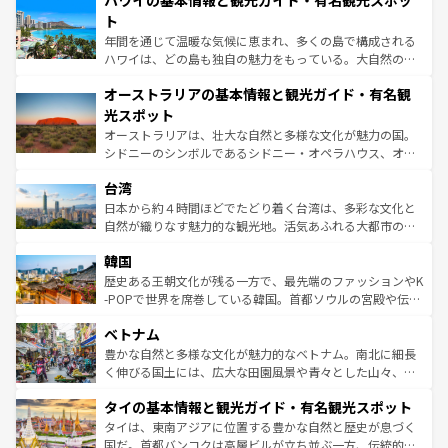
ハワイの基本情報と観光ガイド・有名観光スポッ
のような巨大都市は、観光、ショッピング、エンターテイ
ンメントが詰まった刺激的なスポットだ。一方、アメリカ
ト
西部には大自然が広がり、グランドキャニオンやイエロー
年間を通じて温暖な気候に恵まれ、多くの島で構成される
ストーン国立公園といった絶景が堪能できる。さらに、南
ハワイは、どの島も独自の魅力をもっている。大自然の神
部のニューオーリンズでは、音楽と美食が融合した独特の
秘を感じたいなら、火山が生み出した壮大な景観を誇るハ
文化が魅力。旅行者はアメリカの各地域で異なる魅力を楽
オーストラリアの基本情報と観光ガイド・有名観
ワイ島は見逃せない。また、定番の観光地といえばオアフ
しみながら、その多様性と豊かな歴史を感じることができ
島だが、静かな自然を求めるならマウイ島やカウアイ島が
光スポット
るだろう。車でのロードトリップや列車の旅も、アメリカ
おすすめ。エメラルドグリーンに輝く海をはじめ、豊かな
オーストラリアは、壮大な自然と多様な文化が魅力の国。
ならではの贅沢な旅のスタイルだ。 なお、新着のアメリカ
文化や歴史が息づいている。「アロハスピリット」と呼ば
シドニーのシンボルであるシドニー・オペラハウス、オー
情報は
コンテンツ一覧
を参照してほしい。
れるおもてなしの心で訪れる人々を迎えてくれるハワイの
ストラリア東海岸北部に広がる大サンゴ礁地帯グレートバ
人々、おいしいローカルフードやハワイアンミュージッ
台湾
リアリーフや大陸中央部にそびえるウルル（エアーズロッ
ク、伝統的なフラダンスなど、すべてがハワイの魅力を彩
ク）、タスマニアの美しい原生林やケアンズの熱帯雨林な
日本から約４時間ほどでたどり着く台湾は、多彩な文化と
っている。訪れるたびに新しい発見と感動が待っているハ
ど、見どころがたくさん。また、カフェやワイン、オージ
自然が織りなす魅力的な観光地。活気あふれる大都市の台
ワイを、存分に味わってほしい。 なお、新着のハワイ情報
ービーフなどの食文化も豊かで、美味しいものであふれて
北やノスタルジックな町並みが人気な九份（ジォウフェ
は
コンテンツ一覧
を参照してほしい。
韓国
いる。アクティビティも充実しており、サーフィンやダイ
ン）、静ひつな山岳地帯である台湾東部など、都市の喧騒
ビング、ハイキングなど、アウトドア好きにはたまらな
と山間の静けさが共存しており、訪れる人に新しい発見と
歴史ある王朝文化が残る一方で、最先端のファッションやK
い。オーストラリアの多彩な魅力を存分に味わいつくそ
驚きをもたらしてくれる。また、奥深い台湾の食文化も魅
-POPで世界を席巻している韓国。首都ソウルの宮殿や伝統
う。 なお、新着のオーストラリア情報は
コンテンツ一覧
を
力で、夜市などの屋台グルメから高級料理、ヘルシーで美
家屋が並ぶエリアでは韓国の歴史と文化に浸ることがで
参照してほしい。
ベトナム
容にもいいと評判のスイーツなど、バラエティ豊かな料理
き、地方に足を延ばせば四季折々の自然美を楽しむことが
が味わえる。 なお、新着の台湾情報は
コンテンツ一覧
を参
できる。そして、キムチや焼肉、絶品のストリートフード
豊かな自然と多様な文化が魅力的なベトナム。南北に細長
照してほしい。
まで、さまざまな韓国料理が待っている。夜には、韓国な
く伸びる国土には、広大な田園風景や青々とした山々、世
らではのナイトライフも堪能できる。あたたかいホスピタ
界遺産に登録された壮大な自然景観が点在し、都市部では
タイの基本情報と観光ガイド・有名観光スポット
リティに包まれながら、韓国の多彩な魅力を心ゆくまで味
急速な発展と共に伝統が息づく。ハノイの古い町並みやホ
わってみてほしい。 なお、新着の韓国情報は
コンテンツ一
ーチミン市のフランス統治時代の建物も、独特の雰囲気を
タイは、東南アジアに位置する豊かな自然と歴史が息づく
覧
を参照してほしい。
醸し出している。また、バラエティの豊かさとおいしさで
国だ。首都バンコクは高層ビルが立ち並ぶ一方、伝統的な