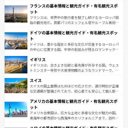
と文化が詰まったヨーロッパ屈指の旅行先だ。多様な地域
なお、新着のイタリア情報は
コンテンツ一覧
を参照してほ
フランスの基本情報と観光ガイド・有名観光スポ
文化が根付くこの国では、情熱的なフラメンコ、熱気あふ
しい。
れる闘牛、そして美味しいタパスが生活の一部となってい
ット
る。首都マドリードの洗練された雰囲気や、バルセロナの
フランスは、世界中の旅行者を魅了し続けるヨーロッパ屈
アートに溢れた街角から、地方では古代ローマ遺跡や中世
指の観光地だ。首都パリのエッフェル塔やルーブル美術館
の城塞都市、穏やかなビーチリゾートまで多彩な表情を見
といった象徴的なスポットから、田舎町の古風な美しさま
せる。地方によって風土や気候が異なるスペインはその個
ドイツの基本情報と観光ガイド・有名観光スポッ
で、幅広い魅力が詰まっている。華麗な宮殿、歴史的な大
性で訪れる人を魅了する。 なお、新着のスペイン情報は
コ
聖堂、美しいビーチ、そして豊かな自然が、訪れる者を心
ト
ンテンツ一覧
を参照してほしい。
から魅了する。また、フランスは美食の国としても知ら
ドイツは、豊かな歴史と多彩な文化が交差するヨーロッパ
れ、フランス料理はユネスコ無形文化遺産にも登録されて
の中心に位置する国。中世の街並みが残るロマンチック街
いる。シャンパンの発祥地であるランス、プロヴァンスの
道から、未来を先取りするようなモダンな都市まで多様な
香り高いラベンダー畑など、多彩な楽しみ方が可能だ。さ
イギリス
顔を持つこの国は、どこを歩いても飽きることがない。ベ
らに、パリ以外の地域にも魅力が溢れており、どの街角に
ルリンの文化的活気、バイエルン州のアルプスの絶景、そ
イギリスは、古きよき伝統と最先端が共存する国。ウェス
も豊かな歴史と文化が息づいている。パリ以外の個性あふ
してライン川沿いのワイン畑といった風景は必見。ビール
トミンスター寺院や大英博物館のようなランドマーク、歴
れる地方に足を運ぶとそれぞれで全く異なる文化を体験で
とソーセージを味わいながら地元の人と過ごす楽しい時間
史ある大学都市、美しい丘陵地帯や牧歌的な風景など、エ
きるだろう。 なお、新着のフランス情報は
コンテンツ一覧
スイス
は、お酒好きな人にはぜひ体験してほしい。 なお、新着の
リアごとに異なる魅力がある。また、優雅なアフタヌーン
を参照してほしい。
ドイツ情報は
コンテンツ一覧
を参照してほしい。
ティー、ビール好きにはたまらない英国パブ、サッカー観
スイスの国土面積は九州ほどの広さだが、運行時刻が正確
戦など、本場だからこそできる体験も豊富。イギリスを旅
な交通網が整備されており、初心者でも安心して個人旅行
して楽しみつくそう。 なお、新着のイギリス情報は
コンテ
を楽しめる。日本同様に時刻表どおりの旅が可能だ。中世
アメリカの基本情報と観光ガイド・有名観光スポ
ンツ一覧
を参照してほしい。
の建物がそのまま残る町や、スイスならではのユニークな
博物館もあり、アルプス観光だけでなく町歩きも満喫する
ット
ことができる。国民の所得が高いため物価も高いが、旅行
アメリカ合衆国は、広大な土地と多様な文化が魅力の国。
者向けの交通パス提供のサービスもあり、うまく活用すれ
東海岸の都市部から西海岸のカリフォルニアまで、訪れる
ば市内交通費無料で観光を楽しむこともできる。 なお、新
場所ごとに異なる風景と体験が待っている。ニューヨーク
着のスイス情報は
コンテンツ一覧
を参照してほしい。