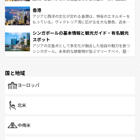
世界中の食通を魅了してやまないベトナム料理も魅力のひ
寺院や市場がいたるところに点在し、古きよき文化と現代
香港
とつ。フォーやバインミー、ベトナムコーヒーなどは、ぜ
の活気が交差している。北部ではチェンマイなどの山岳地
ひ現地で味わいたい。どの地域を訪れてもあたたかい人々
帯で自然と触れ合い、南部ではプーケットやクラビの美し
アジアと西洋の文化が交わる香港は、特有のエネルギーを
が旅行者を迎えてくれるので、きっと忘れられない旅にな
いビーチでリゾート気分を楽しむことができる。タイ料理
もっている。ヴィクトリア湾に広がる壮大な景色、近未来
るはずだ。 なお、新着のベトナム情報は
コンテンツ一覧
を
は世界的に有名で、屋台から高級レストランまで味覚を刺
的なアートスポット、そして歴史と現代が融合した町並
参照してほしい。
シンガポールの基本情報と観光ガイド・有名観光
激する。気候は一年中温暖で、どの季節にも異なる楽しみ
み、どこを訪れても感動するはず。観光スポットが密集し
が待っている。親しみやすいタイの人々、仏教を中心とし
ており、効率よく見どころを回れるのも魅力。息をのむよ
スポット
た文化、そして多様な観光資源が、訪れる旅人を魅了し続
うな絶景から文化的な体験まで、香港を存分に楽しみ尽く
アジアの交差点として多文化が融合した独自の魅力を放つ
ける。 なお、新着のタイ情報は
コンテンツ一覧
を参照して
そう。 なお、新着の香港情報は
コンテンツ一覧
を参照して
シンガポール。未来的な建築物が並ぶマリーナベイ、歴史
ほしい。
ほしい。
と伝統を感じられるエスニックタウン、多数の緑豊かな公
園や自然保護区など、自然が調和した近代的な景観と文化
の多様性あふれるカラフルな町は、どこを歩いても新しい
国と地域
発見がある。さらに、治安のよさや充実した公共交通機関
も、旅行者にとっては魅力的なポイント。グルメも豊富
で、ホーカーズは地元の風情を楽しめる外せないスポット
ヨーロッパ
だ。訪れる人を飽きさせないシンガポールで、多様な魅力
を体感しよう。 なお、新着のシンガポール情報は
コンテン
ツ一覧
を参照してほしい。
北米
中南米