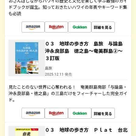
おさんぽしながらハワイの歴史と文化を楽しく学ぶ最強のガイ
ドブックが誕生。知っておきたいハワイの年表やキーワード集
も必読
詳細を見る
０３ 地球の歩き方 島旅 与論島
沖永良部島 徳之島～奄美群島②～
３訂版
島旅
2025.12.11 発売
見たことのない世界に心奪われる！ 奄美群島南部「与論島・
沖永良部島・徳之島」の三島だけをフィーチャーした完全ガイ
ド。
詳細を見る
０３ 地球の歩き方 Ｐｌａｔ 台北