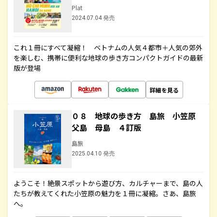
Plat
2024.07.04 発売
これ１冊にすべて凝縮！ ベトナムの人気４都市＋人気の郊外
を楽しむ、携帯に便利な地球の歩き方コンパクトガイドの最新
版が登場
詳細を見る
０８ 地球の歩き方 島旅 小笠原
父島 母島 ４訂版
島旅
2025.04.10 発売
ようこそ！絶景スポットから遊び方、カルチャーまで、島の人
たちが教えてくれた小笠原の魅力を１冊に凝縮。さあ、島旅
へ。