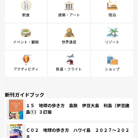
飲食
建築・アート
宿泊
イベント・観戦
世界遺産
リゾート
アクティビティ
鉄道・フライト
ショップ
新刊ガイドブック
１５ 地球の歩き方 島旅 伊豆大島 利島（伊豆諸
島①）３訂版
Ｃ０２ 地球の歩き方 ハワイ島 ２０２７～２０２
８