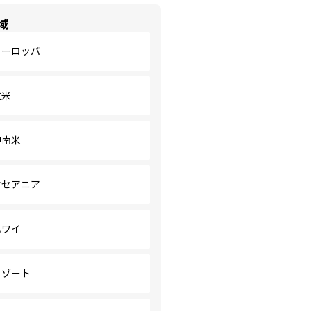
域
ヨーロッパ
北米
中南米
オセアニア
ハワイ
リゾート