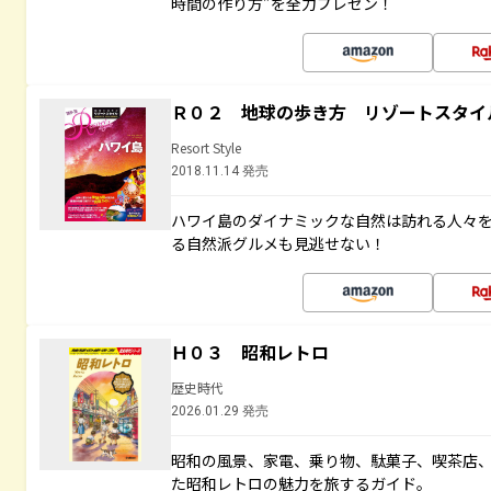
時間の作り方”を全力プレゼン！
Ｒ０２ 地球の歩き方 リゾートスタイ
Resort Style
2018.11.14 発売
ハワイ島のダイナミックな自然は訪れる人々
る自然派グルメも見逃せない！
Ｈ０３ 昭和レトロ
歴史時代
2026.01.29 発売
昭和の風景、家電、乗り物、駄菓子、喫茶店
た昭和レトロの魅力を旅するガイド。