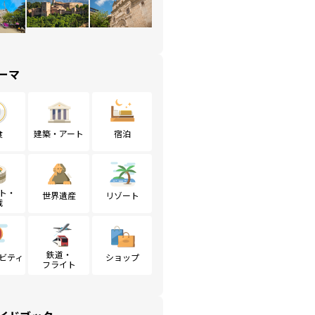
ーマ
食
建築・アート
宿泊
ト・
世界遺産
リゾート
戦
鉄道・
ビティ
ショップ
フライト