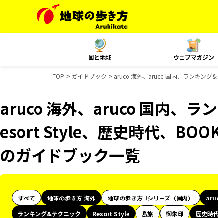
国と地域
ウェブマガジン
TOP
ガイドブック
aruco 海外、aruco 国内、ランキング
aruco 海外、aruco 国内
esort Style、歴史時代、BO
のガイドブック一覧
すべて
地球の歩き方 海外
地球の歩き方 Jシリーズ（国内）
aru
ランキング&テクニック
Resort Style
島旅
御朱印
歴史時