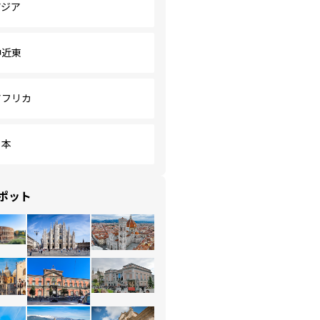
アジア
中近東
アフリカ
日本
ポット