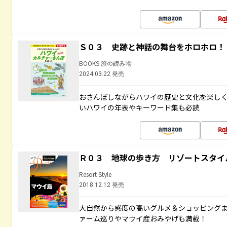
Ｓ０３ 史跡と神話の舞台をホロホロ！
BOOKS 旅の読み物
2024.03.22 発売
おさんぽしながらハワイの歴史と文化を楽し
いハワイの年表やキーワード集も必読
Ｒ０３ 地球の歩き方 リゾートスタイ
Resort Style
2018.12.12 発売
大自然から感度の高いグルメ＆ショッピング
ァーム巡りやマウイ産おみやげも満載！