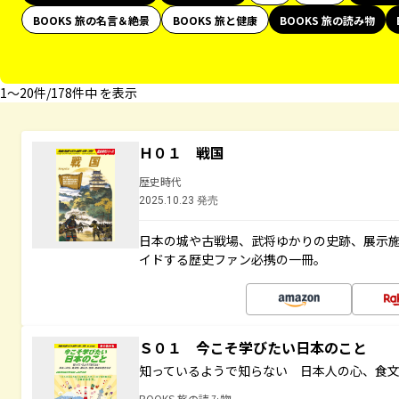
BOOKS 旅の名言＆絶景
BOOKS 旅と健康
BOOKS 旅の読み物
1〜20件/178件中 を表示
Ｈ０１ 戦国
歴史時代
2025.10.23 発売
日本の城や古戦場、武将ゆかりの史跡、展示
イドする歴史ファン必携の一冊。
Ｓ０１ 今こそ学びたい日本のこと
知っているようで知らない 日本人の心、食
BOOKS 旅の読み物