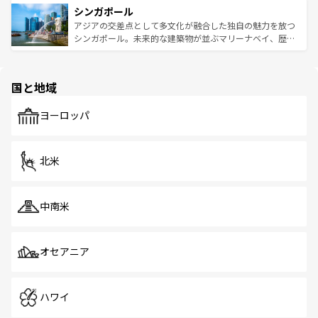
参照してほしい。
シンガポール
激する。気候は一年中温暖で、どの季節にも異なる楽しみ
み、どこを訪れても感動するはず。観光スポットが密集し
が待っている。親しみやすいタイの人々、仏教を中心とし
ており、効率よく見どころを回れるのも魅力。息をのむよ
アジアの交差点として多文化が融合した独自の魅力を放つ
た文化、そして多様な観光資源が、訪れる旅人を魅了し続
うな絶景から文化的な体験まで、香港を存分に楽しみ尽く
シンガポール。未来的な建築物が並ぶマリーナベイ、歴史
ける。 なお、新着のタイ情報は
コンテンツ一覧
を参照して
そう。 なお、新着の香港情報は
コンテンツ一覧
を参照して
と伝統を感じられるエスニックタウン、多数の緑豊かな公
ほしい。
ほしい。
園や自然保護区など、自然が調和した近代的な景観と文化
の多様性あふれるカラフルな町は、どこを歩いても新しい
国と地域
発見がある。さらに、治安のよさや充実した公共交通機関
も、旅行者にとっては魅力的なポイント。グルメも豊富
で、ホーカーズは地元の風情を楽しめる外せないスポット
ヨーロッパ
だ。訪れる人を飽きさせないシンガポールで、多様な魅力
を体感しよう。 なお、新着のシンガポール情報は
コンテン
ツ一覧
を参照してほしい。
北米
中南米
オセアニア
ハワイ