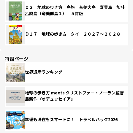
０２ 地球の歩き方 島旅 奄美大島 喜界島 加計
呂麻島（奄美群島１） ５訂版
Ｄ１７ 地球の歩き方 タイ ２０２７～２０２８
特設ページ
世界遺産ランキング
地球の歩き方 meets クリストファー・ノーラン監督
最新作『オデュッセイア』
準備も滞在もスマートに！ トラベルハック2026