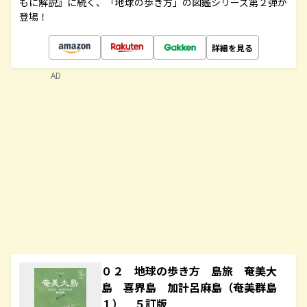
もに解説』に続く、「地球の歩き方」の図鑑シリーズ第２弾が
登場！
詳細を見る
AD
０２ 地球の歩き方 島旅 奄美大
島 喜界島 加計呂麻島（奄美群島
１） ５訂版