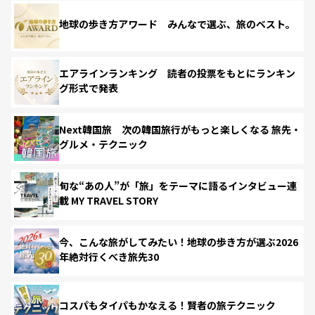
地球の歩き方アワード みんなで選ぶ、旅のベスト。
エアラインランキング 読者の投票をもとにランキン
グ形式で発表
Next韓国旅 次の韓国旅行がもっと楽しくなる 旅先・
グルメ・テクニック
旬な“あの人”が「旅」をテーマに語るインタビュー連
載 MY TRAVEL STORY
今、こんな旅がしてみたい！地球の歩き方が選ぶ2026
年絶対行くべき旅先30
コスパもタイパもかなえる！賢者の旅テクニック