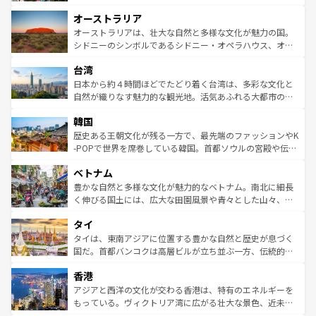
ストーン国立公園といった絶景が堪能できる。さらに、南
秘を感じたいなら、火山が生み出した壮大な景観を誇るハ
オーストラリア
部のニューオーリンズでは、音楽と美食が融合した独特の
ワイ島は見逃せない。また、定番の観光地といえばオアフ
文化が魅力。旅行者はアメリカの各地域で異なる魅力を楽
島だが、静かな自然を求めるならマウイ島やカウアイ島が
オーストラリアは、壮大な自然と多様な文化が魅力の国。
しみながら、その多様性と豊かな歴史を感じることができ
おすすめ。エメラルドグリーンに輝く海をはじめ、豊かな
シドニーのシンボルであるシドニー・オペラハウス、オー
るだろう。車でのロードトリップや列車の旅も、アメリカ
文化や歴史が息づいている。「アロハスピリット」と呼ば
ストラリア東海岸北部に広がる大サンゴ礁地帯グレートバ
ならではの贅沢な旅のスタイルだ。 なお、新着のアメリカ
台湾
れるおもてなしの心で訪れる人々を迎えてくれるハワイの
リアリーフや大陸中央部にそびえるウルル（エアーズロッ
情報は
コンテンツ一覧
を参照してほしい。
人々、おいしいローカルフードやハワイアンミュージッ
ク）、タスマニアの美しい原生林やケアンズの熱帯雨林な
日本から約４時間ほどでたどり着く台湾は、多彩な文化と
ク、伝統的なフラダンスなど、すべてがハワイの魅力を彩
ど、見どころがたくさん。また、カフェやワイン、オージ
自然が織りなす魅力的な観光地。活気あふれる大都市の台
っている。訪れるたびに新しい発見と感動が待っているハ
ービーフなどの食文化も豊かで、美味しいものであふれて
北やノスタルジックな町並みが人気な九份（ジォウフェ
ワイを、存分に味わってほしい。 なお、新着のハワイ情報
韓国
いる。アクティビティも充実しており、サーフィンやダイ
ン）、静ひつな山岳地帯である台湾東部など、都市の喧騒
は
コンテンツ一覧
を参照してほしい。
ビング、ハイキングなど、アウトドア好きにはたまらな
と山間の静けさが共存しており、訪れる人に新しい発見と
歴史ある王朝文化が残る一方で、最先端のファッションやK
い。オーストラリアの多彩な魅力を存分に味わいつくそ
驚きをもたらしてくれる。また、奥深い台湾の食文化も魅
-POPで世界を席巻している韓国。首都ソウルの宮殿や伝統
う。 なお、新着のオーストラリア情報は
コンテンツ一覧
を
力で、夜市などの屋台グルメから高級料理、ヘルシーで美
家屋が並ぶエリアでは韓国の歴史と文化に浸ることがで
参照してほしい。
ベトナム
容にもいいと評判のスイーツなど、バラエティ豊かな料理
き、地方に足を延ばせば四季折々の自然美を楽しむことが
が味わえる。 なお、新着の台湾情報は
コンテンツ一覧
を参
できる。そして、キムチや焼肉、絶品のストリートフード
豊かな自然と多様な文化が魅力的なベトナム。南北に細長
照してほしい。
まで、さまざまな韓国料理が待っている。夜には、韓国な
く伸びる国土には、広大な田園風景や青々とした山々、世
らではのナイトライフも堪能できる。あたたかいホスピタ
界遺産に登録された壮大な自然景観が点在し、都市部では
タイ
リティに包まれながら、韓国の多彩な魅力を心ゆくまで味
急速な発展と共に伝統が息づく。ハノイの古い町並みやホ
わってみてほしい。 なお、新着の韓国情報は
コンテンツ一
ーチミン市のフランス統治時代の建物も、独特の雰囲気を
タイは、東南アジアに位置する豊かな自然と歴史が息づく
覧
を参照してほしい。
醸し出している。また、バラエティの豊かさとおいしさで
国だ。首都バンコクは高層ビルが立ち並ぶ一方、伝統的な
世界中の食通を魅了してやまないベトナム料理も魅力のひ
寺院や市場がいたるところに点在し、古きよき文化と現代
香港
とつ。フォーやバインミー、ベトナムコーヒーなどは、ぜ
の活気が交差している。北部ではチェンマイなどの山岳地
ひ現地で味わいたい。どの地域を訪れてもあたたかい人々
帯で自然と触れ合い、南部ではプーケットやクラビの美し
アジアと西洋の文化が交わる香港は、特有のエネルギーを
が旅行者を迎えてくれるので、きっと忘れられない旅にな
いビーチでリゾート気分を楽しむことができる。タイ料理
もっている。ヴィクトリア湾に広がる壮大な景色、近未来
るはずだ。 なお、新着のベトナム情報は
コンテンツ一覧
を
は世界的に有名で、屋台から高級レストランまで味覚を刺
的なアートスポット、そして歴史と現代が融合した町並