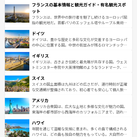
フランスの基本情報と観光ガイド・有名観光スポ
ませてくれるイタリアで、忘れられない旅をしてみよう！
文化が根付くこの国では、情熱的なフラメンコ、熱気あふ
なお、新着のイタリア情報は
コンテンツ一覧
を参照してほ
れる闘牛、そして美味しいタパスが生活の一部となってい
ット
しい。
る。首都マドリードの洗練された雰囲気や、バルセロナの
フランスは、世界中の旅行者を魅了し続けるヨーロッパ屈
アートに溢れた街角から、地方では古代ローマ遺跡や中世
指の観光地だ。首都パリのエッフェル塔やルーブル美術館
の城塞都市、穏やかなビーチリゾートまで多彩な表情を見
といった象徴的なスポットから、田舎町の古風な美しさま
せる。地方によって風土や気候が異なるスペインはその個
ドイツ
で、幅広い魅力が詰まっている。華麗な宮殿、歴史的な大
性で訪れる人を魅了する。 なお、新着のスペイン情報は
コ
聖堂、美しいビーチ、そして豊かな自然が、訪れる者を心
ドイツは、豊かな歴史と多彩な文化が交差するヨーロッパ
ンテンツ一覧
を参照してほしい。
から魅了する。また、フランスは美食の国としても知ら
の中心に位置する国。中世の街並みが残るロマンチック街
れ、フランス料理はユネスコ無形文化遺産にも登録されて
道から、未来を先取りするようなモダンな都市まで多様な
イギリス
いる。シャンパンの発祥地であるランス、プロヴァンスの
顔を持つこの国は、どこを歩いても飽きることがない。ベ
香り高いラベンダー畑など、多彩な楽しみ方が可能だ。さ
ルリンの文化的活気、バイエルン州のアルプスの絶景、そ
イギリスは、古きよき伝統と最先端が共存する国。ウェス
らに、パリ以外の地域にも魅力が溢れており、どの街角に
してライン川沿いのワイン畑といった風景は必見。ビール
トミンスター寺院や大英博物館のようなランドマーク、歴
も豊かな歴史と文化が息づいている。パリ以外の個性あふ
とソーセージを味わいながら地元の人と過ごす楽しい時間
史ある大学都市、美しい丘陵地帯や牧歌的な風景など、エ
れる地方に足を運ぶとそれぞれで全く異なる文化を体験で
スイス
は、お酒好きな人にはぜひ体験してほしい。 なお、新着の
リアごとに異なる魅力がある。また、優雅なアフタヌーン
きるだろう。 なお、新着のフランス情報は
コンテンツ一覧
ドイツ情報は
コンテンツ一覧
を参照してほしい。
ティー、ビール好きにはたまらない英国パブ、サッカー観
スイスの国土面積は九州ほどの広さだが、運行時刻が正確
を参照してほしい。
戦など、本場だからこそできる体験も豊富。イギリスを旅
な交通網が整備されており、初心者でも安心して個人旅行
して楽しみつくそう。 なお、新着のイギリス情報は
コンテ
を楽しめる。日本同様に時刻表どおりの旅が可能だ。中世
アメリカ
ンツ一覧
を参照してほしい。
の建物がそのまま残る町や、スイスならではのユニークな
博物館もあり、アルプス観光だけでなく町歩きも満喫する
アメリカ合衆国は、広大な土地と多様な文化が魅力の国。
ことができる。国民の所得が高いため物価も高いが、旅行
東海岸の都市部から西海岸のカリフォルニアまで、訪れる
者向けの交通パス提供のサービスもあり、うまく活用すれ
場所ごとに異なる風景と体験が待っている。ニューヨーク
ハワイ
ば市内交通費無料で観光を楽しむこともできる。 なお、新
のような巨大都市は、観光、ショッピング、エンターテイ
着のスイス情報は
コンテンツ一覧
を参照してほしい。
ンメントが詰まった刺激的なスポットだ。一方、アメリカ
年間を通じて温暖な気候に恵まれ、多くの島で構成される
西部には大自然が広がり、グランドキャニオンやイエロー
ハワイは、どの島も独自の魅力をもっている。大自然の神