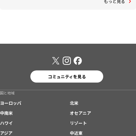
もっと見る
コミュニティを見る
国と地域
ヨーロッパ
北米
中南米
オセアニア
ハワイ
リゾート
アジア
中近東