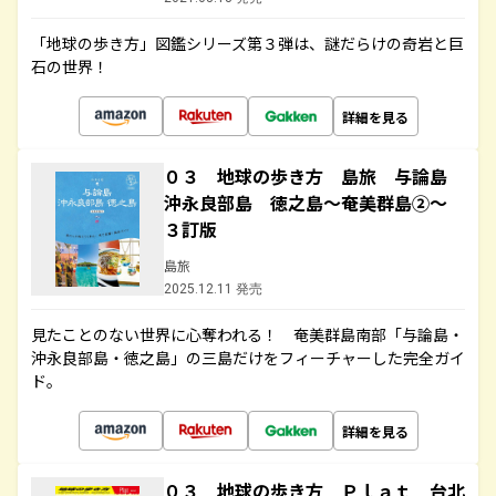
「地球の歩き方」図鑑シリーズ第３弾は、謎だらけの奇岩と巨
石の世界！
詳細を見る
０３ 地球の歩き方 島旅 与論島
沖永良部島 徳之島～奄美群島②～
３訂版
島旅
2025.12.11 発売
見たことのない世界に心奪われる！ 奄美群島南部「与論島・
沖永良部島・徳之島」の三島だけをフィーチャーした完全ガイ
ド。
詳細を見る
０３ 地球の歩き方 Ｐｌａｔ 台北