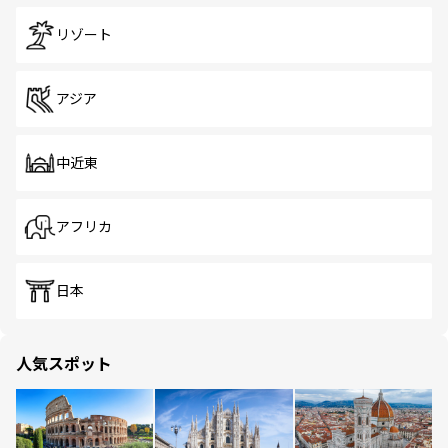
リゾート
アジア
中近東
アフリカ
日本
人気スポット