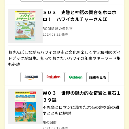
Ｓ０３ 史跡と神話の舞台をホロホ
ロ！ ハワイカルチャーさんぽ
BOOKS 旅の読み物
2024.03.22 発売
おさんぽしながらハワイの歴史と文化を楽しく学ぶ最強のガイ
ドブックが誕生。知っておきたいハワイの年表やキーワード集
も必読
詳細を見る
Ｗ０３ 世界の魅力的な奇岩と巨石１
３９選
不思議とロマンに満ちた岩石の謎を旅の雑
学とともに解説
旅の図鑑
2021.03.18 発売