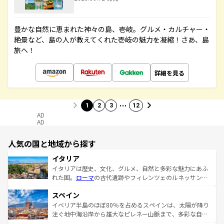
豊かな自然に恵まれた神々の島、壱岐。グルメ・カルチャー・
絶景など、島の人が教えてくれた壱岐の魅力を凝縮！さあ、島
旅へ！
詳細を見る
…
1
2
3
12
AD
AD
人気の国と地域から探す
イタリア
イタリアは歴史、文化、グルメ、自然と多彩な魅力にあふ
れた国。
ローマ
の古代遺跡やフィレンツェのルネッサンス
美術、ヴェネツィアの運河など、歴史あるスポットはもち
スペイン
ろん、トスカーナの美しい田園風景やアマルフィ海岸の絶
景など、自然景観も見逃せない。観光の合間には、本場の
イベリア半島のほぼ80％を占めるスペインは、太陽が降り
ピザやパスタなど、絶品のイタリア料理を堪能することも
注ぐ地中海沿岸から雄大なピレネー山脈まで、多彩な自然
できる。朝目覚めてから夜眠るまで、すべての瞬間を楽し
と文化が詰まったヨーロッパ屈指の旅行先だ。多様な地域